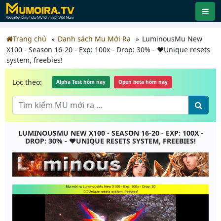
Trang chủ
Danh sách Mu Mới Ra
LuminousMu New
X100 - Season 16-20 - Exp: 100x - Drop: 30% - ❤️Unique resets
system, freebies!
Lọc theo:
Alpha Test hôm nay
Open beta hôm nay
LUMINOUSMU NEW X100 - SEASON 16-20 - EXP: 100X -
DROP: 30% - ❤️UNIQUE RESETS SYSTEM, FREEBIES!