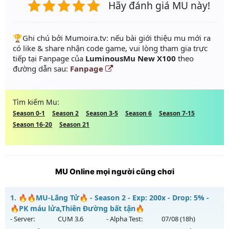
Hãy đánh giá MU này!
️🏆Ghi chú bởi Mumoira.tv: nếu bài giới thiệu mu mới ra
có like & share nhận code game, vui lòng tham gia trực
tiếp tại Fanpage của
LuminousMu New X100
theo
đường dẫn sau:
Fanpage
Tìm kiếm Mu:
Season 0-1
Season 2
Season 3-5
Season 6
Season 7-15
Season 16-20
Season 21
MU Online mọi người cũng chơi
1.
🔥🔥MU-Lãng Tử🔥 - Season 2 - Exp: 200x - Drop: 5% -
🔥PK máu lửa,Thiên Đường bất tận🔥
- Server:
CỤM 3.6
- Alpha Test:
07/08
(18h)