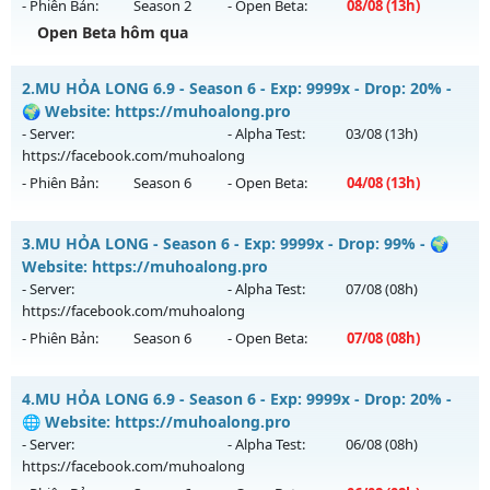
- Phiên Bản:
Season 2
- Open Beta:
08/08
(13h)
Open Beta hôm qua
🔥🔥MU-Lãng Tử🔥 - 🔥PK máu lửa,Thiên Đường bất tận🔥
2.
MU HỎA LONG 6.9 - Season 6 - Exp: 9999x - Drop: 20% -
Mu mới ra tháng 08 2026 - Mở máy chủ
CỤM 3.6
vào 13h
🌍 Website: https://muhoalong.pro
ngày 08/08/2626
- Server:
- Alpha Test:
03/08
(13h)
https://facebook.com/muhoalong
Exp: 200x - Drop: 5%
- Phiên Bản:
Season 6
- Open Beta:
04/08
(13h)
Kiểu reset: Reset In Game
Thể loại: Mu Nguyên bản Webzen
MU HỎA LONG 6.9 - 🌍 Website: https://muhoalong.pro
3.
MU HỎA LONG - Season 6 - Exp: 9999x - Drop: 99% - 🌍
Antihack: Sharkguard
Mu mới ra tháng 08 2026 - Mở máy chủ
Website: https://muhoalong.pro
https://facebook.com/muhoalong
vào 13h ngày
- Server:
- Alpha Test:
07/08
(08h)
04/08/2626
https://facebook.com/muhoalong
- Phiên Bản:
Season 6
- Open Beta:
07/08
(08h)
Exp: 9999x - Drop: 20%
Kiểu reset: Non Reset
MU HỎA LONG - 🌍 Website: https://muhoalong.pro
4.
MU HỎA LONG 6.9 - Season 6 - Exp: 9999x - Drop: 20% -
Thể loại: Mu Nguyên bản Webzen
Mu mới ra tháng 08 2026 - Mở máy chủ
🌐 Website: https://muhoalong.pro
Antihack: XShield
https://facebook.com/muhoalong
vào 08h ngày
- Server:
- Alpha Test:
06/08
(08h)
07/08/2626
https://facebook.com/muhoalong