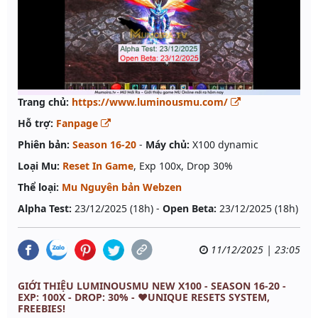
Trang chủ:
https://www.luminousmu.com/
Hỗ trợ:
Fanpage
Phiên bản:
Season 16-20
-
Máy chủ:
X100 dynamic
Loại Mu:
Reset In Game
, Exp 100x, Drop 30%
Thể loại:
Mu Nguyên bản Webzen
Alpha Test:
23/12/2025 (18h) -
Open Beta:
23/12/2025 (18h)
11/12/2025 | 23:05
GIỚI THIỆU LUMINOUSMU NEW X100 - SEASON 16-20 -
EXP: 100X - DROP: 30% - ❤️UNIQUE RESETS SYSTEM,
FREEBIES!