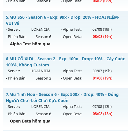
- Phiên Bản:
Season 6
- Open Beta:
06/08
(08h)
Exp: 9999x - Drop: 99%
Kiểu reset: Non Reset
MU HỎA LONG 6.9 - 🌐 Website: https://muhoalong.pro
5.
MU SS6 - Season 6 - Exp: 99x - Drop: 20% - HOÀI NIỆM-
Thể loại: Mu Nguyên bản Webzen
Mu mới ra tháng 08 2026 - Mở máy chủ
VUI VẺ
Antihack: XShield
https://facebook.com/muhoalong
vào 08h ngày
- Server:
LORENCIA
- Alpha Test:
08/08
(19h)
06/08/2626
- Phiên Bản:
Season 6
- Open Beta:
08/08
(19h)
Exp: 9999x - Drop: 20%
Alpha Test hôm qua
Kiểu reset: Non Reset
MU SS6 - HOÀI NIỆM-VUI VẺ
6.
MU CỔ XƯA - Season 2 - Exp: 100x - Drop: 10% - Cày Cuốc
Thể loại: Mu Nguyên bản Webzen
Mu mới ra tháng 08 2026 - Mở máy chủ
LORENCIA
vào 19h
100%, Không Custom
Antihack: XShield
ngày 08/08/2626
- Server:
HOÀI NIỆM
- Alpha Test:
30/07
(19h)
- Phiên Bản:
Season 2
- Open Beta:
01/08
(19h)
Exp: 99x - Drop: 20%
Kiểu reset: Non Reset
MU CỔ XƯA - Cày Cuốc 100%, Không Custom
7.
Mu Tinh Hoa - Season 6 - Exp: 500x - Drop: 40% - Đông
Thể loại: Mu Nguyên bản Webzen
Mu mới ra tháng 08 2026 - Mở máy chủ
HOÀI NIỆM
vào 19h
Người Chơi-Lối Chơi Cực Cuốn
Antihack: OK
ngày 01/08/2626
- Server:
LORENCIA
- Alpha Test:
07/08
(13h)
- Phiên Bản:
Season 6
- Open Beta:
08/08
(13h)
Exp: 100x - Drop: 10%
Open Beta hôm qua
Kiểu reset: Reset In Game