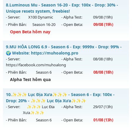
Thể loại: Mu Nguyên bản Webzen
Mu Tinh Hoa - Đông Người Chơi-Lối Chơi Cực Cuốn
8.
Luminous Mu - Season 16-20 - Exp: 100x - Drop: 30% -
Antihack: Phiên bản mới nhất
Mu mới ra tháng 08 2026 - Mở máy chủ
LORENCIA
vào 13h
Unique resets system, freebies!
ngày 08/08/2626
- Server:
X100 Dynamic
- Alpha Test:
09/08
(19h)
- Phiên Bản:
Season 16-20
- Open Beta:
09/08
(19h)
Exp: 500x - Drop: 40%
Open Beta hôm nay
Kiểu reset: Reset In Game
Thể loại: Mu Nguyên bản Webzen
Luminous Mu - Unique resets system, freebies!
9.
MU HỎA LONG 6.9 - Season 6 - Exp: 9999x - Drop: 99% -
Antihack: Anti Vip
Mu mới ra tháng 08 2026 - Mở máy chủ
X100 Dynamic
vào
🌍 Website: https://muhoalong.pro
19h ngày 09/08/2626
- Server:
- Alpha Test:
08/08
(18h)
https://facebook.com/muhoalong
Exp: 100x - Drop: 30%
- Phiên Bản:
Season 6
- Open Beta:
08/08
(18h)
Kiểu reset: Reset In Game
Alpha Test hôm qua
Thể loại: Mu Nguyên bản Webzen
MU HỎA LONG 6.9 - 🌍 Website: https://muhoalong.pro
Antihack: Yes
10.
✨✨✨ Lục Địa Xưa✨✨✨ - Season 6 - Exp: 100x -
Mu mới ra tháng 08 2026 - Mở máy chủ
Drop: 20% - ✨✨✨ Lục Địa Xưa✨✨✨
https://facebook.com/muhoalong
vào 18h ngày
- Server:
✨✨✨ Lục Địa
- Alpha Test:
29/07
(13h)
08/08/2626
Xưa✨✨✨
- Phiên Bản:
Season 6
- Open Beta:
01/08
(13h)
Exp: 9999x - Drop: 99%
Kiểu reset: Non Reset