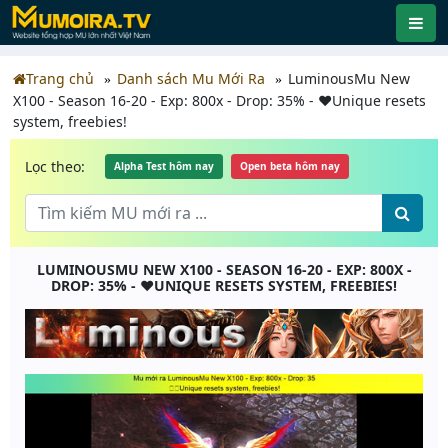
Trang chủ
Danh sách Mu Mới Ra
LuminousMu New
X100 - Season 16-20 - Exp: 800x - Drop: 35% - ❤️Unique resets
system, freebies!
Lọc theo:
Alpha Test hôm nay
Open beta hôm nay
LUMINOUSMU NEW X100 - SEASON 16-20 - EXP: 800X -
DROP: 35% - ❤️UNIQUE RESETS SYSTEM, FREEBIES!