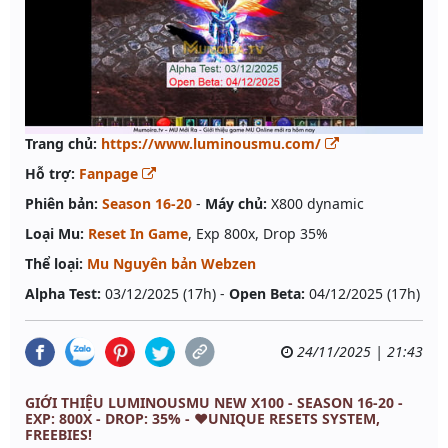
Trang chủ:
https://www.luminousmu.com/
Hỗ trợ:
Fanpage
Phiên bản:
Season 16-20
-
Máy chủ:
X800 dynamic
Loại Mu:
Reset In Game
, Exp 800x, Drop 35%
Thể loại:
Mu Nguyên bản Webzen
Alpha Test:
03/12/2025 (17h) -
Open Beta:
04/12/2025 (17h)
24/11/2025 | 21:43
GIỚI THIỆU LUMINOUSMU NEW X100 - SEASON 16-20 -
EXP: 800X - DROP: 35% - ❤️UNIQUE RESETS SYSTEM,
FREEBIES!