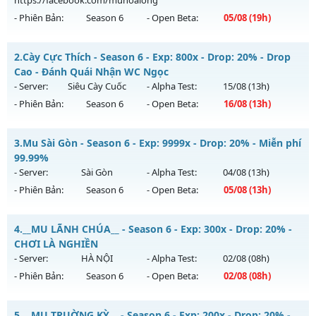
https://facebook.com/muhoalong
- Phiên Bản:
Season 6
- Open Beta:
05/08
(19h)
MU HỎA LONG 6.9 - 🌍 Website: https://muhoalong.pro
2.
Cày Cực Thích - Season 6 - Exp: 800x - Drop: 20% - Drop
Mu mới ra tháng 08 2026 - Mở máy chủ
Cao - Đánh Quái Nhận WC Ngọc
https://facebook.com/muhoalong
vào 19h ngày
- Server:
Siêu Cày Cuốc
- Alpha Test:
15/08
(13h)
05/08/2626
- Phiên Bản:
Season 6
- Open Beta:
16/08
(13h)
Exp: 9999x - Drop: 20%
Cày Cực Thích - Drop Cao - Đánh Quái Nhận WC Ngọc
Kiểu reset: Non Reset
3.
Mu Sài Gòn - Season 6 - Exp: 9999x - Drop: 20% - Miễn phí
Mu mới ra tháng 08 2026 - Mở máy chủ
Siêu Cày Cuốc
vào
99.99%
Thể loại: Mu Nguyên bản Webzen
13h ngày 16/08/2626
- Server:
Sài Gòn
- Alpha Test:
04/08
(13h)
Antihack: XShield
- Phiên Bản:
Season 6
- Open Beta:
05/08
(13h)
Exp: 800x - Drop: 20%
Kiểu reset: Reset In Game
Mu Sài Gòn - Miễn phí 99.99%
4.
__MU LÃNH CHÚA__ - Season 6 - Exp: 300x - Drop: 20% -
Thể loại: Mu Nguyên bản Webzen
Mu mới ra tháng 08 2026 - Mở máy chủ
Sài Gòn
vào 13h
CHƠI LÀ NGHIỀN
Antihack: BDC
ngày 05/08/2626
- Server:
HÀ NỘI
- Alpha Test:
02/08
(08h)
- Phiên Bản:
Season 6
- Open Beta:
02/08
(08h)
Exp: 9999x - Drop: 20%
Kiểu reset: Reset In Game
__MU LÃNH CHÚA__ - CHƠI LÀ NGHIỀN
5.
__MU TRUỜNG KỲ__ - Season 6 - Exp: 200x - Drop: 20% -