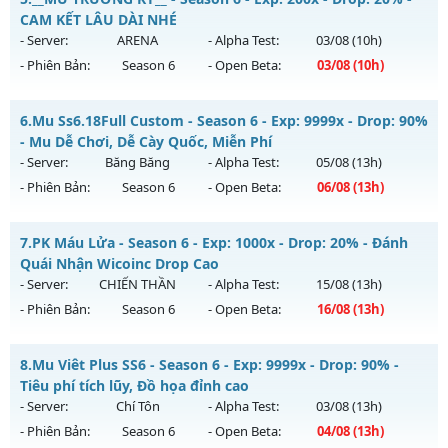
Thể loại: Mu Custom thêm đồ mới
Mu mới ra tháng 08 2026 - Mở máy chủ
HÀ NỘI
vào 08h
CAM KẾT LÂU DÀI NHÉ
Antihack: 8x
ngày 02/08/2626
- Server:
ARENA
- Alpha Test:
03/08
(10h)
- Phiên Bản:
Season 6
- Open Beta:
03/08
(10h)
Exp: 300x - Drop: 20%
Kiểu reset: Reset In Game
__MU TRUỜNG KỲ__ - CAM KẾT LÂU DÀI NHÉ
6.
Mu Ss6.18Full Custom - Season 6 - Exp: 9999x - Drop: 90%
Thể loại: Mu Nguyên bản Webzen
Mu mới ra tháng 08 2026 - Mở máy chủ
ARENA
vào 10h
- Mu Dễ Chơi, Dễ Cày Quốc, Miễn Phí
Antihack: GoldShield
ngày 03/08/2626
- Server:
Băng Băng
- Alpha Test:
05/08
(13h)
- Phiên Bản:
Season 6
- Open Beta:
06/08
(13h)
Exp: 200x - Drop: 20%
Kiểu reset: Reset In Game
Mu Ss6.18Full Custom - Mu Dễ Chơi, Dễ Cày Quốc, Miễn Phí
7.
PK Máu Lửa - Season 6 - Exp: 1000x - Drop: 20% - Đánh
Thể loại: Mu Nguyên bản Webzen
Mu mới ra tháng 08 2026 - Mở máy chủ
Băng Băng
vào 13h
Quái Nhận Wicoinc Drop Cao
Antihack: GoldShield
ngày 06/08/2626
- Server:
CHIẾN THẦN
- Alpha Test:
15/08
(13h)
- Phiên Bản:
Season 6
- Open Beta:
16/08
(13h)
Exp: 9999x - Drop: 90%
Kiểu reset: Reset In Game
PK Máu Lửa - Đánh Quái Nhận Wicoinc Drop Cao
8.
Mu Viêt Plus SS6 - Season 6 - Exp: 9999x - Drop: 90% -
Thể loại: Mu Custom thêm đồ mới
Mu mới ra tháng 08 2026 - Mở máy chủ
CHIẾN THẦN
vào
Tiêu phí tích lũy, Đồ họa đỉnh cao
Antihack: Gold dragon
13h ngày 16/08/2626
- Server:
Chí Tôn
- Alpha Test:
03/08
(13h)
- Phiên Bản:
Season 6
- Open Beta:
04/08
(13h)
Exp: 1000x - Drop: 20%