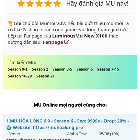
Hãy đánh giá MU này!
️🏆Ghi chú bởi Mumoira.tv: nếu bài giới thiệu mu mới ra
có like & share nhận code game, vui lòng tham gia trực
tiếp tại Fanpage của
LuminousMu New X100
theo
đường dẫn sau:
Fanpage
Tìm kiếm Mu:
Season 0-1
Season 2
Season 3-5
Season 6
Season 7-15
Season 16-20
Season 21
MU Online mọi người cũng chơi
1.
MU HỎA LONG 6.9 - Season 6 - Exp: 9999x - Drop: 20% -
🌍 Website: https://muhoalong.pro
- Server:
- Alpha Test:
05/08
(19h)