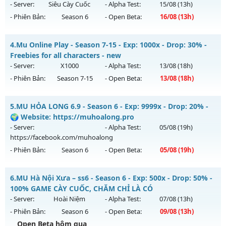
Land
vào 19h ngày 08/08/2626
- Server:
Siêu Cày Cuốc
- Alpha Test:
15/08
(13h)
Antihack: antihack
- Phiên Bản:
Season 6
- Open Beta:
16/08
(13h)
Exp: 1x - Drop: 3%
Kiểu reset: Non Reset
Cày Cực Thích - Drop Cao - Đánh Quái Nhận WC Ngọc
4.
Mu Online Play - Season 7-15 - Exp: 1000x - Drop: 30% -
Thể loại: Mu Nguyên bản Webzen
Mu mới ra tháng 08 2026 - Mở máy chủ
Siêu Cày Cuốc
vào
Freebies for all characters - new
Antihack: Chống Hack/ Dupe 100%
13h ngày 16/08/2626
- Server:
X1000
- Alpha Test:
13/08
(18h)
- Phiên Bản:
Season 7-15
- Open Beta:
13/08
(18h)
Exp: 800x - Drop: 20%
Kiểu reset: Reset In Game
Mu Online Play - Freebies for all characters - new
5.
MU HỎA LONG 6.9 - Season 6 - Exp: 9999x - Drop: 20% -
Thể loại: Mu Nguyên bản Webzen
Mu mới ra tháng 08 2026 - Mở máy chủ
X1000
vào 18h ngày
🌍 Website: https://muhoalong.pro
Antihack: BDC
13/08/2626
- Server:
- Alpha Test:
05/08
(19h)
https://facebook.com/muhoalong
Exp: 1000x - Drop: 30%
- Phiên Bản:
Season 6
- Open Beta:
05/08
(19h)
Kiểu reset: Reset In Game
Thể loại: Mu Nguyên bản Webzen
MU HỎA LONG 6.9 - 🌍 Website: https://muhoalong.pro
6.
MU Hà Nội Xưa – ss6 - Season 6 - Exp: 500x - Drop: 50% -
Antihack: AntiShield
Mu mới ra tháng 08 2026 - Mở máy chủ
100% GAME CÀY CUỐC, CHĂM CHỈ LÀ CÓ
https://facebook.com/muhoalong
vào 19h ngày
- Server:
Hoài Niệm
- Alpha Test:
07/08
(13h)
05/08/2626
- Phiên Bản:
Season 6
- Open Beta:
09/08
(13h)
Exp: 9999x - Drop: 20%
Open Beta hôm qua