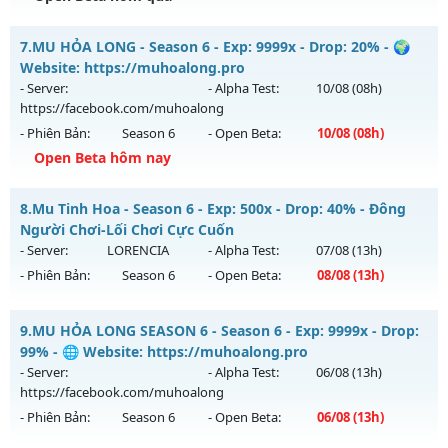
Kiểu reset: Non Reset
MU Hà Nội Xưa – ss6 - 100% GAME CÀY CUỐC, CHĂM CHỈ LÀ
7.
MU HỎA LONG - Season 6 - Exp: 9999x - Drop: 20% - 🌍
Thể loại: Mu Nguyên bản Webzen
CÓ
Website: https://muhoalong.pro
Antihack: XShield
Mu mới ra tháng 08 2026 - Mở máy chủ
Hoài Niệm
vào 13h
- Server:
- Alpha Test:
10/08
(08h)
ngày 09/08/2626
https://facebook.com/muhoalong
- Phiên Bản:
Season 6
- Open Beta:
10/08
(08h)
Exp: 500x - Drop: 50%
Open Beta hôm nay
Kiểu reset: Reset In Game
Thể loại: Mu Nguyên bản Webzen
MU HỎA LONG - 🌍 Website: https://muhoalong.pro
8.
Mu Tinh Hoa - Season 6 - Exp: 500x - Drop: 40% - Đông
Antihack: BDCAM
Mu mới ra tháng 08 2026 - Mở máy chủ
Người Chơi-Lối Chơi Cực Cuốn
https://facebook.com/muhoalong
vào 08h ngày
- Server:
LORENCIA
- Alpha Test:
07/08
(13h)
10/08/2626
- Phiên Bản:
Season 6
- Open Beta:
08/08
(13h)
Exp: 9999x - Drop: 20%
Mu Tinh Hoa - Đông Người Chơi-Lối Chơi Cực Cuốn
Kiểu reset: Non Reset
9.
MU HỎA LONG SEASON 6 - Season 6 - Exp: 9999x - Drop:
Mu mới ra tháng 08 2026 - Mở máy chủ
LORENCIA
vào 13h
99% - 🌐 Website: https://muhoalong.pro
Thể loại: Mu Nguyên bản Webzen
ngày 08/08/2626
- Server:
- Alpha Test:
06/08
(13h)
Antihack: XShield
https://facebook.com/muhoalong
Exp: 500x - Drop: 40%
- Phiên Bản:
Season 6
- Open Beta:
06/08
(13h)
Kiểu reset: Reset In Game