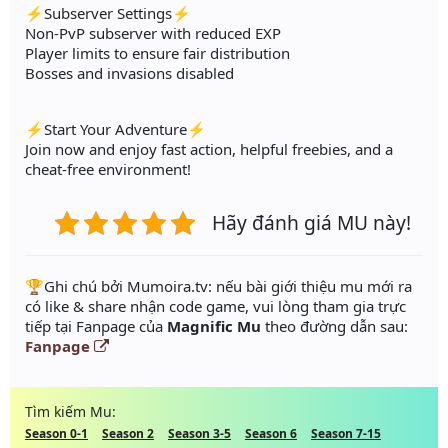
⚡Subserver Settings⚡
Non-PvP subserver with reduced EXP
Player limits to ensure fair distribution
Bosses and invasions disabled
⚡Start Your Adventure⚡
Join now and enjoy fast action, helpful freebies, and a
cheat-free environment!
Hãy đánh giá MU này!
️🏆Ghi chú bởi Mumoira.tv: nếu bài giới thiệu mu mới ra
có like & share nhận code game, vui lòng tham gia trực
tiếp tại Fanpage của
Magnific Mu
theo đường dẫn sau:
Fanpage
Tìm kiếm Mu:
Season 0-1
Season 2
Season 3-5
Season 6
Season 7-15