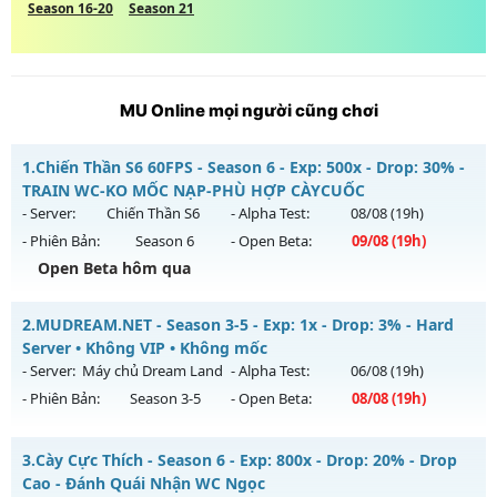
Season 16-20
Season 21
MU Online mọi người cũng chơi
1.
Chiến Thần S6 60FPS - Season 6 - Exp: 500x - Drop: 30% -
TRAIN WC-KO MỐC NẠP-PHÙ HỢP CÀYCUỐC
- Server:
Chiến Thần S6
- Alpha Test:
08/08
(19h)
- Phiên Bản:
Season 6
- Open Beta:
09/08
(19h)
Open Beta hôm qua
Chiến Thần S6 60FPS - TRAIN WC-KO MỐC NẠP-PHÙ HỢP
2.
MUDREAM.NET - Season 3-5 - Exp: 1x - Drop: 3% - Hard
CÀYCUỐC
Server • Không VIP • Không mốc
Mu mới ra tháng 08 2026 - Mở máy chủ
Chiến Thần S6
vào
- Server:
Máy chủ Dream Land
- Alpha Test:
06/08
(19h)
19h ngày 09/08/2626
- Phiên Bản:
Season 3-5
- Open Beta:
08/08
(19h)
Exp: 500x - Drop: 30%
MUDREAM.NET - Hard Server • Không VIP • Không mốc
Kiểu reset: Reset In Game
3.
Cày Cực Thích - Season 6 - Exp: 800x - Drop: 20% - Drop
Mu mới ra tháng 08 2026 - Mở máy chủ
Máy chủ Dream
Cao - Đánh Quái Nhận WC Ngọc
Thể loại: Mu Nguyên bản Webzen