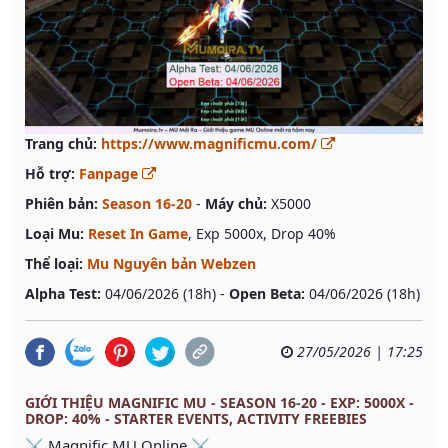
Trang chủ:
https://www.magnificmu.com/
Hỗ trợ:
Fanpage
Phiên bản:
Season 16-20
-
Máy chủ:
X5000
Loại Mu:
Reset In Game
, Exp 5000x, Drop 40%
Thể loại:
Mu Nguyên bản Webzen
Alpha Test:
04/06/2026 (18h) -
Open Beta:
04/06/2026 (18h)
27/05/2026 | 17:25
GIỚI THIỆU MAGNIFIC MU - SEASON 16-20 - EXP: 5000X -
DROP: 40% - STARTER EVENTS, ACTIVITY FREEBIES
⚔️ Magnific MU Online ⚔️