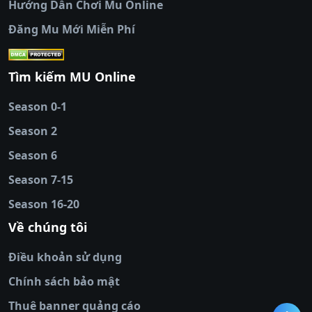
Hướng Dẫn Chơi Mu Online
socolive
|
xoso66
|
DABET
|
xem bóng đá
Đăng Mu Mới Miễn Phí
cakhiatv
|
kèo nhà
cái
|
qh88
|
Ok9
|
nhatvip
|
socolive
|
Ku
88
|
tài xỉu
Tìm kiếm MU Online
online
|
sunwin
|
hitclub
|
b52club
|
iwin
cái uy tín
|
kèo nhà
Season 0-1
cái
|
nowgoal
|
1gom
|
net88
|
max88
|
Season 2
đĩa
|
bắn cá đổi
thưởng
Season 6
|
https://bongdalu.ceo
|
trang chủ
fly88
|
new88
|
https://keonhacai.claims/
|
ht
Season 7-15
bóng đá
|
NEW88
|
socolive
Season 16-20
tv
|
hitclub
|
ok9
|
Hitclub
|
Vic88
|
Red8
win
|
Xoilac
|
open 88
|
open 88
|
sun
Về chúng tôi
win
|
hit club
|
Kingfun
|
game bài đổi
Điều khoản sử dụng
thưởng
|
rik vip
|
game bắn cá đổi
thưởng
|
giai ma keo nha
Chính sách bảo mật
cai
|
8xbet
|
MB66
|
ty le ca
Thuê banner quảng cáo