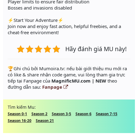
Player limits to ensure fair distribution
Bosses and invasions disabled
⚡Start Your Adventure⚡
Join now and enjoy fast action, helpful freebies, and a
cheat-free environment!
Hãy đánh giá MU này!
️🏆Ghi chú bởi Mumoira.tv: nếu bài giới thiệu mu mới ra
có like & share nhận code game, vui lòng tham gia trực
tiếp tại Fanpage của
MagnificMU.com | NEW
theo
đường dẫn sau:
Fanpage
Tìm kiếm Mu:
Season 0-1
Season 2
Season 3-5
Season 6
Season 7-15
Season 16-20
Season 21