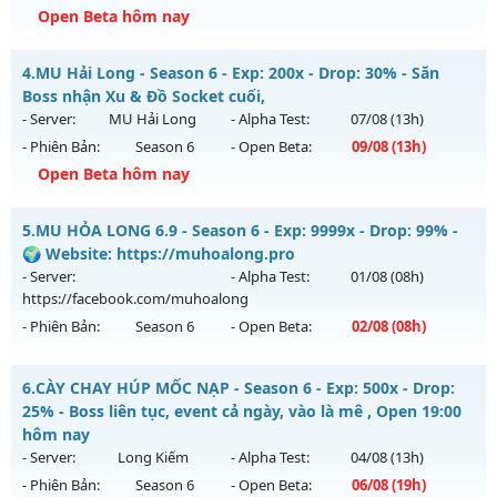
Open Beta hôm nay
Kiểu reset: Reset In Game
Thể loại: Mu Bán Đồ Full Trong Shop
Mu Việt - Sự kiện liên tục - Quà ngập rương
4.
MU Hải Long - Season 6 - Exp: 200x - Drop: 30% - Săn
Antihack: GameGuard
Mu mới ra tháng 08 2026 - Mở máy chủ
Giang Hồ
vào 08h
Boss nhận Xu & Đồ Socket cuối,
ngày 09/08/2626
- Server:
MU Hải Long
- Alpha Test:
07/08
(13h)
- Phiên Bản:
Season 6
- Open Beta:
09/08
(13h)
Exp: 9999x - Drop: 90%
Open Beta hôm nay
Kiểu reset: Reset In Game
Thể loại: Mu Nguyên bản Webzen
MU Hải Long - Săn Boss nhận Xu & Đồ Socket cuối,
5.
MU HỎA LONG 6.9 - Season 6 - Exp: 9999x - Drop: 99% -
Antihack: ICMPROTECT ✅ 🔴 ✨ ⚡️
Mu mới ra tháng 08 2026 - Mở máy chủ
MU Hải Long
vào
🌍 Website: https://muhoalong.pro
13h ngày 09/08/2626
- Server:
- Alpha Test:
01/08
(08h)
https://facebook.com/muhoalong
Exp: 200x - Drop: 30%
- Phiên Bản:
Season 6
- Open Beta:
02/08
(08h)
Kiểu reset: Reset In Game
Thể loại: Mu Nguyên bản Webzen
MU HỎA LONG 6.9 - 🌍 Website: https://muhoalong.pro
6.
CÀY CHAY HÚP MỐC NẠP - Season 6 - Exp: 500x - Drop:
Antihack: VietGuard
Mu mới ra tháng 08 2026 - Mở máy chủ
25% - Boss liên tục, event cả ngày, vào là mê , Open 19:00
https://facebook.com/muhoalong
vào 08h ngày
hôm nay
02/08/2626
- Server:
Long Kiếm
- Alpha Test:
04/08
(13h)
- Phiên Bản:
Season 6
- Open Beta:
06/08
(19h)
Exp: 9999x - Drop: 99%