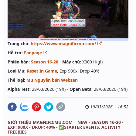
Trang chủ:
https://www.magnificmu.com/
Hỗ trợ:
Fanpage
Phiên bản:
Season 16-20
-
Máy chủ:
X900 High
Loại Mu:
Reset In Game
, Exp 900x, Drop 40%
Thể loại:
Mu Nguyên bản Webzen
Alpha Test:
28/03/2026 (19h) -
Open Beta:
28/03/2026 (19h)
19/03/2026 | 16:52
GIỚI THIỆU MAGNIFICMU.COM | NEW - SEASON 16-20 -
EXP: 900X - DROP: 40% - ✅STARTER EVENTS, ACTIVITY
FREEBIES