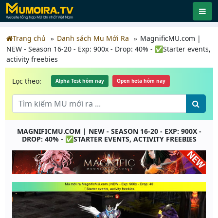
Trang chủ
Danh sách Mu Mới Ra
MagnificMU.com |
NEW - Season 16-20 - Exp: 900x - Drop: 40% - ✅Starter events,
activity freebies
Lọc theo:
Alpha Test hôm nay
Open beta hôm nay
MAGNIFICMU.COM | NEW - SEASON 16-20 - EXP: 900X -
DROP: 40% - ✅STARTER EVENTS, ACTIVITY FREEBIES