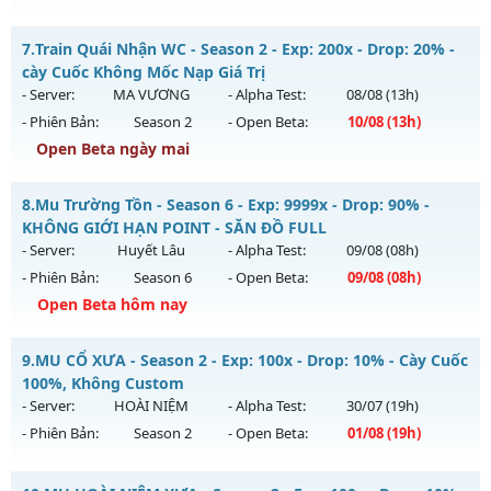
Kiểu reset: Non Reset
CÀY CHAY HÚP MỐC NẠP - Boss liên tục, event cả ngày, vào
7.
Train Quái Nhận WC - Season 2 - Exp: 200x - Drop: 20% -
Thể loại: Mu Nguyên bản Webzen
là mê , Open 19:00 hôm nay
cày Cuốc Không Mốc Nạp Giá Trị
Antihack: XShield
Mu mới ra tháng 08 2026 - Mở máy chủ
Long Kiếm
vào 19h
- Server:
MA VƯƠNG
- Alpha Test:
08/08
(13h)
ngày 06/08/2626
- Phiên Bản:
Season 2
- Open Beta:
10/08
(13h)
Exp: 500x - Drop: 25%
Open Beta ngày mai
Kiểu reset: Reset In Game
Train Quái Nhận WC - cày Cuốc Không Mốc Nạp Giá Trị
8.
Mu Trường Tồn - Season 6 - Exp: 9999x - Drop: 90% -
Thể loại: Mu Nguyên bản Webzen
Mu mới ra tháng 08 2026 - Mở máy chủ
MA VƯƠNG
vào
KHÔNG GIỚI HẠN POINT - SĂN ĐỒ FULL
Antihack: VIP SHIELD
13h ngày 10/08/2626
- Server:
Huyết Lâu
- Alpha Test:
09/08
(08h)
- Phiên Bản:
Season 6
- Open Beta:
09/08
(08h)
Exp: 200x - Drop: 20%
Open Beta hôm nay
Kiểu reset: Reset In Game
Thể loại: Mu Nguyên bản Webzen
Mu Trường Tồn - KHÔNG GIỚI HẠN POINT - SĂN ĐỒ FULL
9.
MU CỔ XƯA - Season 2 - Exp: 100x - Drop: 10% - Cày Cuốc
Antihack: GameGuard
Mu mới ra tháng 08 2026 - Mở máy chủ
Huyết Lâu
vào 08h
100%, Không Custom
ngày 09/08/2626
- Server:
HOÀI NIỆM
- Alpha Test:
30/07
(19h)
- Phiên Bản:
Season 2
- Open Beta:
01/08
(19h)
Exp: 9999x - Drop: 90%
Kiểu reset: Reset In Game
MU CỔ XƯA - Cày Cuốc 100%, Không Custom