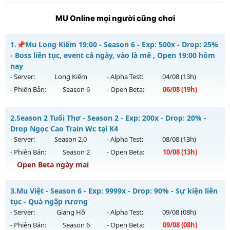
MU Online mọi người cũng chơi
1.
📌Mu Long Kiếm 19:00 - Season 6 - Exp: 500x - Drop: 25%
- Boss liên tục, event cả ngày, vào là mê , Open 19:00 hôm
nay
- Server:
Long Kiếm
- Alpha Test:
04/08
(13h)
- Phiên Bản:
Season 6
- Open Beta:
06/08
(19h)
📌Mu Long Kiếm 19:00 - Boss liên tục, event cả ngày, vào là
2.
Season 2 Tuổi Thơ - Season 2 - Exp: 200x - Drop: 20% -
mê , Open 19:00 hôm nay
Drop Ngọc Cao Train Wc tại K4
Mu mới ra tháng 08 2026 - Mở máy chủ
Long Kiếm
vào 19h
- Server:
Season 2.0
- Alpha Test:
08/08
(13h)
ngày 06/08/2626
- Phiên Bản:
Season 2
- Open Beta:
10/08
(13h)
Exp: 500x - Drop: 25%
Open Beta ngày mai
Kiểu reset: Reset In Game
Season 2 Tuổi Thơ - Drop Ngọc Cao Train Wc tại K4
3.
Mu Việt - Season 6 - Exp: 9999x - Drop: 90% - Sự kiện liên
Thể loại: Mu Nguyên bản Webzen
Mu mới ra tháng 08 2026 - Mở máy chủ
Season 2.0
vào 13h
tục - Quà ngập rương
Antihack: VIP SHIELD
ngày 10/08/2626
- Server:
Giang Hồ
- Alpha Test:
09/08
(08h)
- Phiên Bản:
Season 6
- Open Beta:
09/08
(08h)
Exp: 200x - Drop: 20%