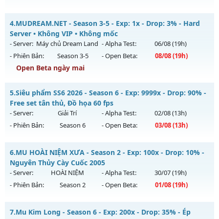
Exp: 9999x - Drop: 20%
Dragon Season 6.3 - Sever Khắc Chế Mu Hút Máu AE ơi
Kiểu reset: Non Reset
4.
MUDREAM.NET - Season 3-5 - Exp: 1x - Drop: 3% - Hard
Mu mới ra tháng 08 2026 - Mở máy chủ
Dragon
vào 13h
Server • Không VIP • Không mốc
Thể loại: Mu Nguyên bản Webzen
ngày 04/08/2626
- Server:
Máy chủ Dream Land
- Alpha Test:
06/08
(19h)
Antihack: XShield
- Phiên Bản:
Season 3-5
- Open Beta:
08/08
(19h)
Exp: 500x - Drop: 20%
Open Beta ngày mai
Kiểu reset: Reset In Game
Thể loại: Mu Nguyên bản Webzen
MUDREAM.NET - Hard Server • Không VIP • Không mốc
5.
Siêu phẩm SS6 2026 - Season 6 - Exp: 9999x - Drop: 90% -
Antihack: Antihack
Mu mới ra tháng 08 2026 - Mở máy chủ
Máy chủ Dream
Free set tân thủ, Đồ họa 60 fps
Land
vào 19h ngày 08/08/2626
- Server:
Giải Trí
- Alpha Test:
02/08
(13h)
- Phiên Bản:
Season 6
- Open Beta:
03/08
(13h)
Exp: 1x - Drop: 3%
Kiểu reset: Non Reset
Siêu phẩm SS6 2026 - Free set tân thủ, Đồ họa 60 fps
6.
MU HOÀI NIỆM XƯA - Season 2 - Exp: 100x - Drop: 10% -
Thể loại: Mu Nguyên bản Webzen
Mu mới ra tháng 08 2026 - Mở máy chủ
Giải Trí
vào 13h
Nguyên Thủy Cày Cuốc 2005
Antihack: Chống Hack/ Dupe 100%
ngày 03/08/2626
- Server:
HOÀI NIỆM
- Alpha Test:
30/07
(19h)
- Phiên Bản:
Season 2
- Open Beta:
01/08
(19h)
Exp: 9999x - Drop: 90%
Kiểu reset: Reset In Game
MU HOÀI NIỆM XƯA - Nguyên Thủy Cày Cuốc 2005
7.
Mu Kim Long - Season 6 - Exp: 200x - Drop: 35% - Ép
Thể loại: Mu Bán Đồ Full Trong Shop