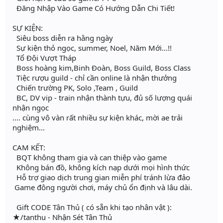
Đăng Nhập Vào Game Có Hướng Dẫn Chi Tiết!
SỰ KIỆN:
Siêu boss diễn ra hằng ngày
Sự kiện thỏ ngọc, summer, Noel, Năm Mới...!!
Tổ Đội Vượt Tháp
Boss hoàng kim,Binh Đoàn, Boss Guild, Boss Class
Tiệc rượu guild - chỉ cần online là nhận thưởng
Chiến trường PK, Solo ,Team , Guild
BC, DV vip - train nhận thành tựu, đủ số lượng quái
nhận ngọc
.... cùng vô vàn rất nhiều sự kiện khác, mời ae trải
nghiệm...
CAM KẾT:
BQT không tham gia và can thiệp vào game
Không bán đồ, không kích nạp dưới mọi hình thức
Hỗ trợ giao dịch trung gian miễn phí tránh lừa đảo
Game đông người chơi, máy chủ ổn định và lâu dài.
Gift CODE Tân Thủ ( có sẵn khi tạo nhân vật ):
★/tanthu - Nhận Sét Tân Thủ