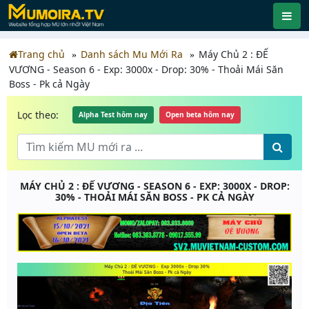
Trang chủ
Danh sách Mu Mới Ra
Máy Chủ 2 : ĐẾ
VƯƠNG - Season 6 - Exp: 3000x - Drop: 30% - Thoải Mái Săn
Boss - Pk cả Ngày
Lọc theo:
Alpha Test hôm nay
Open beta hôm nay
MÁY CHỦ 2 : ĐẾ VƯƠNG - SEASON 6 - EXP: 3000X - DROP:
30% - THOẢI MÁI SĂN BOSS - PK CẢ NGÀY