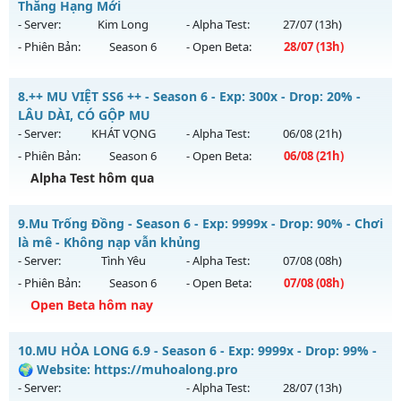
Mu mới ra tháng 08 2026 - Mở máy chủ
HOÀI NIỆM
vào 19h
Thăng Hạng Mới
Antihack: Anti Phoenix
ngày 01/08/2626
- Server:
Kim Long
- Alpha Test:
27/07
(13h)
- Phiên Bản:
Season 6
- Open Beta:
28/07
(13h)
Exp: 100x - Drop: 10%
Kiểu reset: Reset In Game
Mu Kim Long - Ép Thăng Hạng Mới
8.
++ MU VIỆT SS6 ++ - Season 6 - Exp: 300x - Drop: 20% -
Thể loại: Mu Nguyên bản Webzen
Mu mới ra tháng 07 2026 - Mở máy chủ
Kim Long
vào 13h
LÂU DÀI, CÓ GỘP MU
Antihack: Phiên bản mới nhất
ngày 28/07/2626
- Server:
KHÁT VỌNG
- Alpha Test:
06/08
(21h)
- Phiên Bản:
Season 6
- Open Beta:
06/08
(21h)
Exp: 200x - Drop: 35%
Alpha Test hôm qua
Kiểu reset: Reset In Game
Thể loại: Mu Custom thêm đồ mới
++ MU VIỆT SS6 ++ - LÂU DÀI, CÓ GỘP MU
9.
Mu Trống Đồng - Season 6 - Exp: 9999x - Drop: 90% - Chơi
Antihack: CheatGuard
Mu mới ra tháng 08 2026 - Mở máy chủ
KHÁT VỌNG
vào
là mê - Không nạp vẫn khủng
21h ngày 06/08/2626
- Server:
Tình Yêu
- Alpha Test:
07/08
(08h)
- Phiên Bản:
Season 6
- Open Beta:
07/08
(08h)
Exp: 300x - Drop: 20%
Open Beta hôm nay
Kiểu reset: Reset In Game
Thể loại: Mu Nguyên bản Webzen
Mu Trống Đồng - Chơi là mê - Không nạp vẫn khủng
10.
MU HỎA LONG 6.9 - Season 6 - Exp: 9999x - Drop: 99% -
Antihack: GoldShield
Mu mới ra tháng 08 2026 - Mở máy chủ
Tình Yêu
vào 08h
🌍 Website: https://muhoalong.pro
ngày 07/08/2626
- Server:
- Alpha Test:
28/07
(13h)