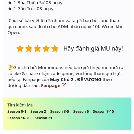
★ 1 Bùa Thiên Sứ 03 ngày
★ 1 Gấu Trúc 03 ngày
Chia sẻ bài viết lên 5 nhóm và tag 5 bạn bè cùng tham
gia game, sau đó ib cho ADM nhận ngay 10K Wcoin khi
Open.
Hãy đánh giá MU này!
️🏆Ghi chú bởi Mumoira.tv: nếu bài giới thiệu mu mới ra
có like & share nhận code game, vui lòng tham gia trực
tiếp tại Fanpage của
Máy Chủ 2 : ĐẾ VƯƠNG
theo
đường dẫn sau:
Fanpage
Tìm kiếm Mu:
Season 0-1
Season 2
Season 3-5
Season 6
Season 7-15
Season 16-20
Season 21