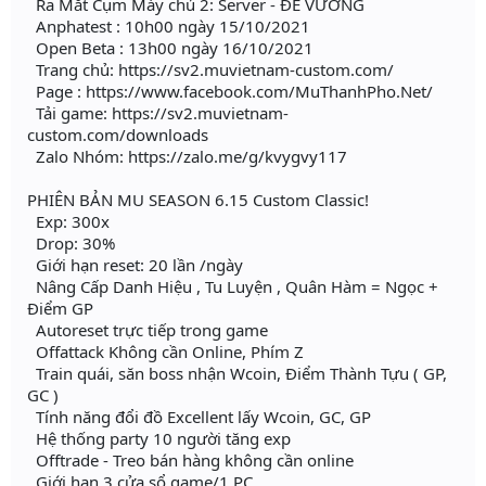
Ra Mắt Cụm Máy chủ 2: Server - ĐẾ VƯƠNG
Anphatest : 10h00 ngày 15/10/2021
Open Beta : 13h00 ngày 16/10/2021
Trang chủ: https://sv2.muvietnam-custom.com/
Page : https://www.facebook.com/MuThanhPho.Net/
Tải game: https://sv2.muvietnam-
custom.com/downloads
Zalo Nhóm: https://zalo.me/g/kvygvy117
PHIÊN BẢN MU SEASON 6.15 Custom Classic!
Exp: 300x
Drop: 30%
Giới hạn reset: 20 lần /ngày
Nâng Cấp Danh Hiệu , Tu Luyện , Quân Hàm = Ngọc +
Điểm GP
Autoreset trực tiếp trong game
Offattack Không cần Online, Phím Z
Train quái, săn boss nhận Wcoin, Điểm Thành Tựu ( GP,
GC )
Tính năng đổi đồ Excellent lấy Wcoin, GC, GP
Hệ thống party 10 người tăng exp
Offtrade - Treo bán hàng không cần online
Giới hạn 3 cửa sổ game/1 PC