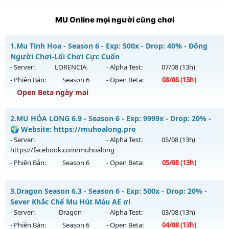
MU Online mọi người cũng chơi
1.
Mu Tinh Hoa - Season 6 - Exp: 500x - Drop: 40% - Đông
Người Chơi-Lối Chơi Cực Cuốn
- Server:
LORENCIA
- Alpha Test:
07/08
(13h)
- Phiên Bản:
Season 6
- Open Beta:
08/08
(13h)
Open Beta ngày mai
Mu Tinh Hoa - Đông Người Chơi-Lối Chơi Cực Cuốn
2.
MU HỎA LONG 6.9 - Season 6 - Exp: 9999x - Drop: 20% -
Mu mới ra tháng 08 2026 - Mở máy chủ
LORENCIA
vào 13h
🌍 Website: https://muhoalong.pro
ngày 08/08/2626
- Server:
- Alpha Test:
05/08
(13h)
https://facebook.com/muhoalong
Exp: 500x - Drop: 40%
- Phiên Bản:
Season 6
- Open Beta:
05/08
(13h)
Kiểu reset: Reset In Game
Thể loại: Mu Nguyên bản Webzen
MU HỎA LONG 6.9 - 🌍 Website: https://muhoalong.pro
3.
Dragon Season 6.3 - Season 6 - Exp: 500x - Drop: 20% -
Antihack: Anti Vip
Mu mới ra tháng 08 2026 - Mở máy chủ
Sever Khắc Chế Mu Hút Máu AE ơi
https://facebook.com/muhoalong
vào 13h ngày
- Server:
Dragon
- Alpha Test:
03/08
(13h)
05/08/2626
- Phiên Bản:
Season 6
- Open Beta:
04/08
(13h)