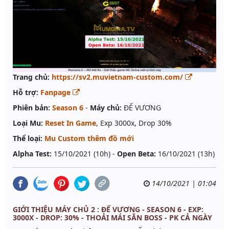
Trang chủ:
https://sv2.muvietnam-custom.com/
Hỗ trợ:
Fanpage
Phiên bản:
Season 6
-
Máy chủ:
ĐẾ VƯƠNG
Loại Mu:
Reset In Game
, Exp 3000x, Drop 30%
Thể loại:
Mu Custom thêm đồ mới
Alpha Test:
15/10/2021 (10h) -
Open Beta:
16/10/2021 (13h)
14/10/2021 | 01:04
GIỚI THIỆU MÁY CHỦ 2 : ĐẾ VƯƠNG - SEASON 6 - EXP:
3000X - DROP: 30% - THOẢI MÁI SĂN BOSS - PK CẢ NGÀY