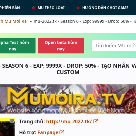
PHIÊN BẢN
MU THEO LOẠI
HƯỚNG DẪN CHƠI GAME
ch Mu Mới Ra
mu-2022.tk - Season 6 - Exp: 9999x - Drop: 50% -
lpha Test hôm
Open beta hôm
nay
nay
- SEASON 6 - EXP: 9999X - DROP: 50% - TẠO NHÂN 
CUSTOM
Trang chủ:
http://mu-2022.tk/
Hỗ trợ:
Fanpage