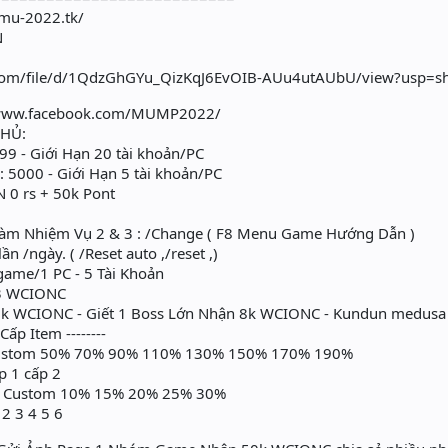
/mu-2022.tk/
N
e.com/file/d/1QdzGhGYu_QizKqJ6EvOIB-AUu4utAUbU/view?usp=s
//www.facebook.com/MUMP2022/
CHỦ:
9 - Giới Hạn 20 tài khoản/PC
5000 - Giới Hạn 5 tài khoản/PC
N 0 rs + 50k Pont
àm Nhiệm Vụ 2 & 3 : /Change ( F8 Menu Game Hướng Dẫn )
n /ngày. ( /Reset auto ,/reset ,)
game/1 PC - 5 Tài Khoản
 3 WCIONC
k WCIONC - Giết 1 Boss Lớn Nhận 8k WCIONC - Kundun medusa se
Cấp Item --------
custom 50% 70% 90% 110% 130% 150% 170% 190%
p 1 cấp 2
 Custom 10% 15% 20% 25% 30%
2 3 4 5 6