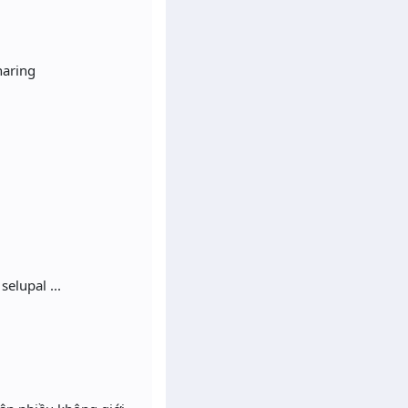
haring
lupal ...