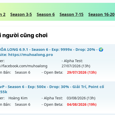
n 2
Season 3-5
Season 6
Season 7-15
Season 16-20
 người cũng chơi
ỎA LONG 6.9.1 - Season 6 - Exp: 9999x - Drop: 20% - 🌍
ite: https://muhoalong.pro
er:
- Alpha Test:
://facebook.com/muhoalong
27/07
/2026
(13h)
ên Bản:
Season 6
- Open Beta:
29/07
/2026
(13h)
ỎA LONG 6.9.1 - 🌍 Website: https://muhoalong.pro
P - Season 6 - Exp: 500x - Drop: 30% - Giải Trí, Point cố
 55k
ới ra tháng 07 2026 - Mở máy chủ
https://facebook.com
er:
Hoàng Kim
- Alpha Test:
03/08
/2026
(13h)
 29/07/2626
ên Bản:
Season 6
- Open Beta:
04/08
/2026
(19h)
9999x - Drop: 20%