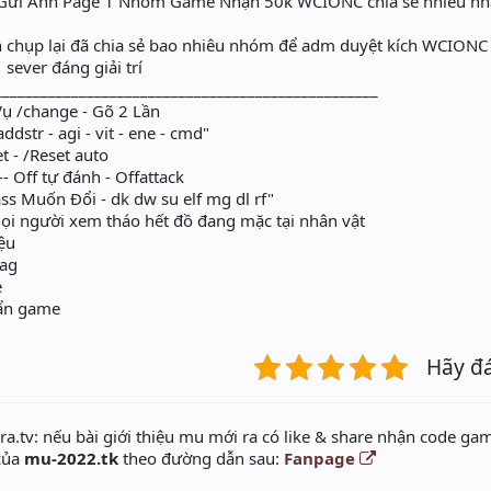
.E Gửi Ảnh Page 1 Nhóm Game Nhận 50k WCIONC chia sẻ nhiều nh
ạn chụp lại đã chia sẻ bao nhiêu nhóm để adm duyệt kích WCIONC
sever đáng giải trí
___________________________________________________
iệm Vụ /change - Gõ 2 Lần
ddstr - agi - vit - ene - cmd"
 Reset - /Reset auto
ack --- Off tự đánh - Offattack
ass Muốn Đổi - dk dw su elf mg dl rf"
mọi người xem tháo hết đồ đang mặc tại nhân vật
iệu
lag
e
 ẩn game
Hãy đ
a.tv: nếu bài giới thiệu mu mới ra có like & share nhận code gam
 của
mu-2022.tk
theo đường dẫn sau:
Fanpage