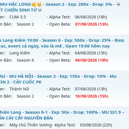
 PvP - Giải Trí, Point cố định 55k
MU-HẮC LONG👑👑 - Season 2 - Exp: 200x - Drop: 5% - 💀
reset: Non Reset
T CHIẾN SINH TỬ💀
 mới ra tháng 08 2026 - Mở máy chủ
Hoàng Kim
vào 19h n
loại: Mu Nguyên bản Webzen
er:
CUM-3.5
- Alpha Test:
06/08
/2026
(18h)
ên Bản:
Season 2
- Open Beta:
07/08
/2026
(13h)
p: 500x - Drop: 30%
ack: Xshiel
ểu reset: Reset In Game
👑MU-HẮC LONG👑👑 - 💀QUYẾT CHIẾN SINH TỬ💀
 Long Kiếm 19:00 - Season 6 - Exp: 500x - Drop: 25% - Boss
hể loại: Mu Nguyên bản Webzen
 tục, event cả ngày, vào là mê , Open 19:00 hôm nay
 mới ra tháng 08 2026 - Mở máy chủ
CUM-3.5
vào 13h ngày
er:
Long Kiếm
- Alpha Test:
04/08
/2026
(13h)
tihack: Anti Vip bắt hack tuyệt đối
ên Bản:
Season 6
- Open Beta:
06/08
/2026
(19h)
p: 200x - Drop: 5%
ểu reset: Reset In Game
Mu Long Kiếm 19:00 - Boss liên tục, event cả ngày, vào là 
2 - MU HÀ NỘI - Season 2 - Exp: 150x - Drop: 10% - Mu
hể loại: Mu Nguyên bản Webzen
y
ON 2 - CÀY CUỐC PK
er:
Thánh Nữ
- Alpha Test:
07/08
/2026
(13h)
tihack: Sharkguard
 mới ra tháng 08 2026 - Mở máy chủ
Long Kiếm
vào 19h n
ên Bản:
Season 2
- Open Beta:
10/08
/2026
(15h)
p: 500x - Drop: 25%
UHN2 - MU HÀ NỘI - Mu SEASON 2 - CÀY CUỐC PK
iên Long - Season 0-1 - Exp: 50x - Drop: 100% - MU SS1.9 –
ểu reset: Reset In Game
N CÀY CẤY NGUYÊN BẢN
 mới ra tháng 08 2026 - Mở máy chủ
Thánh Nữ
vào 15h ng
ể loại: Mu Nguyên bản Webzen
er:
Máy chủ Thiên Vương
- Alpha Test:
03/08
/2026
(22h)