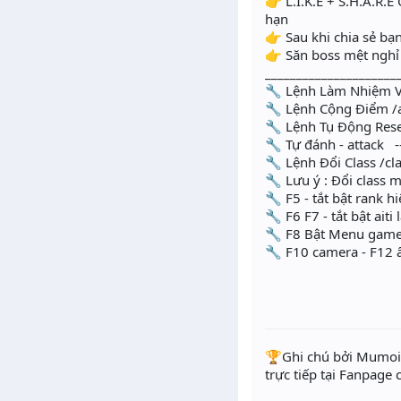
👉 L.I.K.E + S.H.A.R
hạn
👉 Sau khi chia sẻ b
👉 Săn boss mệt nghỉ 
____________________
🔧 Lệnh Làm Nh
🔧 Lệnh Cộng Điểm /a
🔧 Lệnh Tụ Động
🔧 Tự đánh - att
🔧 Lệnh Đổi Class /cl
🔧 Lưu ý : Đổi class 
🔧 F5 - tắt bật rank h
🔧 F6 F7 - tắt bật aiti 
🔧 F8 Bật Menu gam
🔧 F10 camera - F12
️🏆Ghi chú bởi Mumoir
trực tiếp tại Fanpage