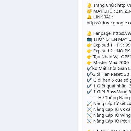
🔔 Trang Chủ : http:/
👑 MÁY CHỦ : ZIN ZI
🔔 LINK TẢI :
https://drive.googl
🔔 Fanpage: https:
📺 THÔNG TIN MÁY 
👉 Exp sud 1 - PK : 999
👉 Exp sud 2 - NO PK : 
👉 Tạo Nhân Vật OPE
👉 Master Max 2000
✔Ko Mất Thời Gian L
✔Giới Hạn Reset: 30 lầ
✔ Giới hạn 5 cửa sổ 
✔ 1 Giết quái nhận
✔ 1 Giết Boss Vàng 3
--------Hệ Thống Nâng 
⚔ Nâng cấp Từ sét 
⚔ Nâng Cấp Từ vk cấ
⚔ Nâng Cấp Từ Wing
⚔ Nâng Cấp Từ Pét 1 