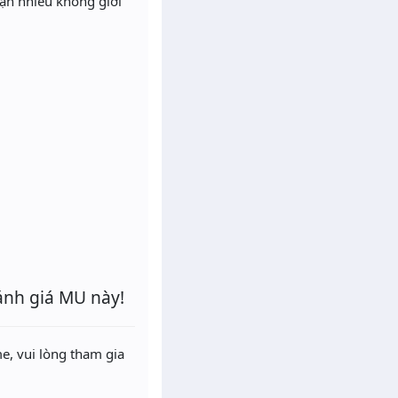
ận nhiều không giới
ánh giá MU này!
e, vui lòng tham gia