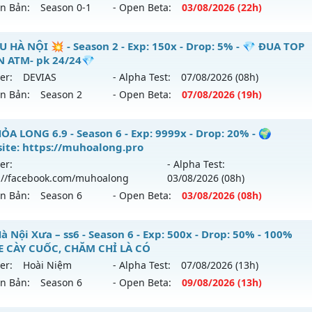
ên Bản:
Season 0-1
- Open Beta:
03/08
/2026
(22h)
p: 150x - Drop: 10%
tihack: VIP SHIELD
ểu reset: Reset In Game
 Thiên Long - MU SS1.9 –CHUẨN CÀY CẤY NGUYÊN BẢN
U HÀ NỘI 💥 - Season 2 - Exp: 150x - Drop: 5% - 💎 ĐUA TOP
hể loại: Mu Nguyên bản Webzen
 ATM- pk 24/24💎
 mới ra tháng 08 2026 - Mở máy chủ
Máy chủ Thiên Vươn
er:
DEVIAS
- Alpha Test:
07/08
/2026
(08h)
ntihack: IGMU.DEV
/08/2626
ên Bản:
Season 2
- Open Beta:
07/08
/2026
(19h)
: 50x - Drop: 100%
 MU HÀ NỘI 💥 - 💎 ĐUA TOP NHẬN ATM- pk 24/24💎
ỎA LONG 6.9 - Season 6 - Exp: 9999x - Drop: 20% - 🌍
ểu reset: Reset In Game
ite: https://muhoalong.pro
 mới ra tháng 08 2026 - Mở máy chủ
DEVIAS
vào 19h ngày 
ể loại: Mu Nguyên bản Webzen
er:
- Alpha Test:
://facebook.com/muhoalong
03/08
/2026
(08h)
p: 150x - Drop: 5%
tihack: Gameguard
ên Bản:
Season 6
- Open Beta:
03/08
/2026
(08h)
ểu reset: Reset In Game
hể loại: Mu Nguyên bản Webzen
ỎA LONG 6.9 - 🌍 Website: https://muhoalong.pro
 Nội Xưa – ss6 - Season 6 - Exp: 500x - Drop: 50% - 100%
 CÀY CUỐC, CHĂM CHỈ LÀ CÓ
ntihack: BDCAM
ới ra tháng 08 2026 - Mở máy chủ
https://facebook.com
er:
Hoài Niệm
- Alpha Test:
07/08
/2026
(13h)
 03/08/2626
ên Bản:
Season 6
- Open Beta:
09/08
/2026
(13h)
9999x - Drop: 20%