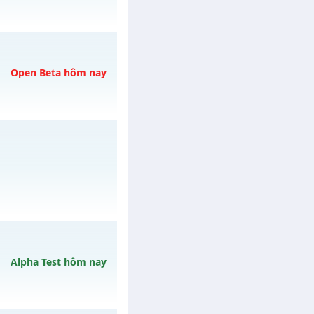
g
vào 22h ngày
Open Beta hôm nay
07/08/2626
/muhoalong
vào 08h
Alpha Test hôm nay