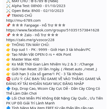
⚔ MÁY CHỦ : ® 6789 ® (New)
⚔ Alpha Test: 08h00 - 01/10/2023
⚔ Open Beta: 8h00 - 02/10/2023
📌 TRANG CHỦ
http://mu-6789.com
📌 ☆☆☆ Fanpage - Hỗ Trợ ☆☆☆
https://www.facebook.com/groups/510351573841628
📌 ☆☆☆ Zalo - Hỗ Trợ ☆☆☆
https://zalo.me/g/vzocor228
👉 THÔNG TIN MÁY CHỦ:
👉 Exp sud 1 - PK : 9999 - Giới Hạn 3 tài khoản/PC
👉 Tạo Nhân Vật OPEN 0 rs + 40k Pont
👉 Master Max 400
👉 Ko Mất Thời Gian Làm Nhiệm Vụ 2 & 3 : /Change
👉 Giới Hạn Reset: 20 lần /ngày. ( /Reset auto ,/reset ,)
👉 Giới hạn 3 cửa sổ game/1 PC - 3 Tài Khoản
⛔ LƯU Ý: CÁC BẠN TẢI GAME VỀ VÀO THẲNG GAME VÀ
ĐĂNG KÝ TÀI KHOẢN NGAY MỤC ĐĂNG NHẬP
🔷 Exp, Drop Cao, Wcoin Cày Cực Dễ - Dân Cày Cũng Có
Thể Làm Dân Chơi
🔷 Lối Chơi Miễn Phí Không Đặt Nặng Cày Quốc , Ưu Tiên
PK UP Đồ Giải Trí Lành Mạnh
🔷 Tính Năng Mix item FREE từ cấp thấp lên cấp cao