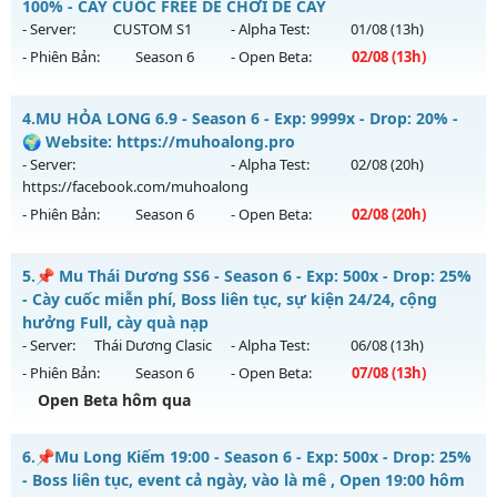
Mu mới ra tháng 08 2026 - Mở máy chủ
X80 New
vào 19h
100% - CÀY CUỐC FREE DỄ CHƠI DỄ CÀY
Antihack: Dragon
ngày 11/08/2626
- Server:
CUSTOM S1
- Alpha Test:
01/08
(13h)
- Phiên Bản:
Season 6
- Open Beta:
02/08
(13h)
Exp: 80x - Drop: 35%
Kiểu reset: Reset In Game
MU CUSTOM 5.2 60FPS - CÀY CUỐC FREE DỄ CHƠI DỄ CÀY
4.
MU HỎA LONG 6.9 - Season 6 - Exp: 9999x - Drop: 20% -
Thể loại: Mu Nguyên bản Webzen
Mu mới ra tháng 08 2026 - Mở máy chủ
CUSTOM S1
vào 13h
🌍 Website: https://muhoalong.pro
Antihack: AntiShield
ngày 02/08/2626
- Server:
- Alpha Test:
02/08
(20h)
https://facebook.com/muhoalong
Exp: 200x - Drop: 100%
- Phiên Bản:
Season 6
- Open Beta:
02/08
(20h)
Kiểu reset: Reset In Game
Thể loại: Mu Custom thêm đồ mới
MU HỎA LONG 6.9 - 🌍 Website: https://muhoalong.pro
5.
📌 Mu Thái Dương SS6 - Season 6 - Exp: 500x - Drop: 25%
Antihack: XShield
Mu mới ra tháng 08 2026 - Mở máy chủ
- Cày cuốc miễn phí, Boss liên tục, sự kiện 24/24, cộng
https://facebook.com/muhoalong
vào 20h ngày
hưởng Full, cày quà nạp
02/08/2626
- Server:
Thái Dương Clasic
- Alpha Test:
06/08
(13h)
- Phiên Bản:
Season 6
- Open Beta:
07/08
(13h)
Exp: 9999x - Drop: 20%
Open Beta hôm qua
Kiểu reset: Non Reset
Thể loại: Mu Nguyên bản Webzen
📌 Mu Thái Dương SS6 - Cày cuốc miễn phí, Boss liên tục,
6.
📌Mu Long Kiếm 19:00 - Season 6 - Exp: 500x - Drop: 25%
sự kiện 24/24, cộng hưởng Full, cày quà nạp
Antihack: XShield
- Boss liên tục, event cả ngày, vào là mê , Open 19:00 hôm