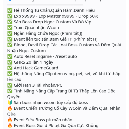
════════════════════════
✅ Hệ Thống Tu Chân,Quân Hàm,Danh Hiệu
✅ Exp x9999 - Exp Master x9999 - Drop 50%
✅ Săn Boss Drop Ngọc Custom Và Đồ Vip
✅ Train Quái nhận Wcoin
✅ Ngân Hàng Chứa Ngọc (Phím tắt J)
✅ Event liên tục săn Item Giá Trị (Phím tắt H)
✅ Blood, Devil Drop Các Loại Boss Custom và Đếm Quái
Nhận Ngọc Custom
✅ Auto Reset Ingame - /reset auto
✅ GHRS 20 lần 1 ngày
✅ Anti Hack GameGuard
✅ Hệ thống Nâng Cấp item wing, pet, set, vũ khí từ thấp
lên cao
✅ Giới Hạn 3 Tài Khoản/PC
✅ Tính Năng Nâng Cấp Trang Bị Từ Thấp Lên Cao Độc
Quyền
🔰 Săn boss nhận wcoin tùy cấp độ boss
🔥 Event Chiến Trường Cổ Cày WCoin và Đếm Quai Nhận
Qùa
🔥 Event Siêu Boss pk mãn nhãn
🔥 Event Boss Guild Pk tẹt Ga Qùa Cực Khủng