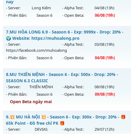
Mu mới ra tháng 08 2026 - Mở máy chủ
Thái Dương Clasic
nay
vào 13h ngày 07/08/2626
- Server:
Long Kiếm
- Alpha Test:
04/08
(13h)
- Phiên Bản:
Season 6
- Open Beta:
06/08
(19h)
Exp: 500x - Drop: 25%
Kiểu reset: Reset In Game
📌Mu Long Kiếm 19:00 - Boss liên tục, event cả ngày, vào là
7.
MU HỎA LONG 6.9 - Season 6 - Exp: 9999x - Drop: 20% -
Thể loại: Mu Nguyên bản Webzen
mê , Open 19:00 hôm nay
🌍 Website: https://muhoalong.pro
Antihack: VIP SHIELD
Mu mới ra tháng 08 2026 - Mở máy chủ
Long Kiếm
vào 19h
- Server:
- Alpha Test:
03/08
(19h)
ngày 06/08/2626
https://facebook.com/muhoalong
- Phiên Bản:
Season 6
- Open Beta:
04/08
(19h)
Exp: 500x - Drop: 25%
Kiểu reset: Reset In Game
MU HỎA LONG 6.9 - 🌍 Website: https://muhoalong.pro
8.
MU THIÊN MỆNH - Season 6 - Exp: 500x - Drop: 20% -
Thể loại: Mu Nguyên bản Webzen
Mu mới ra tháng 08 2026 - Mở máy chủ
SEASON 6.3 CLASSIC
Antihack: VIP SHIELD
https://facebook.com/muhoalong
vào 19h ngày
- Server:
THIÊN MỆNH
- Alpha Test:
08/08
(19h)
04/08/2626
- Phiên Bản:
Season 6
- Open Beta:
09/08
(19h)
Exp: 9999x - Drop: 20%
Open Beta ngày mai
Kiểu reset: Non Reset
MU THIÊN MỆNH - SEASON 6.3 CLASSIC
9.
💥 MU HÀ NỘI 💥 - Season 6 - Exp: 300x - Drop: 20% - 🎁
Thể loại: Mu Nguyên bản Webzen
Mu mới ra tháng 08 2026 - Mở máy chủ
THIÊN MỆNH
vào
65k Point - Đồ free chỉ PK 🎁
Antihack: XShield
19h ngày 09/08/2626
- Server:
DEVIAS
- Alpha Test:
29/07
(12h)