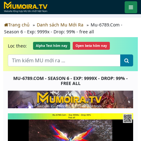
Trang chủ
Danh sách Mu Mới Ra
Mu-6789.Com -
Season 6 - Exp: 9999x - Drop: 99% - free all
Lọc theo:
Alpha Test hôm nay
Open beta hôm nay
MU-6789.COM - SEASON 6 - EXP: 9999X - DROP: 99% -
FREE ALL