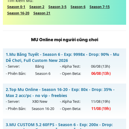
Tìm kiếm Mu:
Season 0-1
Season 2
Season 3-5
Season 6
Season 7-15
Season 16-20
Season 21
MU Online mọi người cũng chơi
1.
Mu Băng Tuyết - Season 6 - Exp: 9998x - Drop: 90% - Mu
Dễ Chơi, Full Custom New 2026
- Server:
Băng
- Alpha Test:
06/08
(13h)
- Phiên Bản:
Season 6
- Open Beta:
06/08
(13h)
Mu Băng Tuyết - Mu Dễ Chơi, Full Custom New 2026
2.
Top Mu Online - Season 16-20 - Exp: 80x - Drop: 35% -
Mu mới ra tháng 08 2026 - Mở máy chủ
Băng
vào 13h ngày
Max 2 acc/pc - no vip - freebies
06/08/2626
- Server:
X80 New
- Alpha Test:
11/08
(19h)
- Phiên Bản:
Season 16-20
- Open Beta:
11/08
(19h)
Exp: 9998x - Drop: 90%
Kiểu reset: Reset In Game
Top Mu Online - Max 2 acc/pc - no vip - freebies
3.
MU CUSTOM 5.2 60FPS - Season 6 - Exp: 200x - Drop:
Thể loại: Mu Custom thêm đồ mới