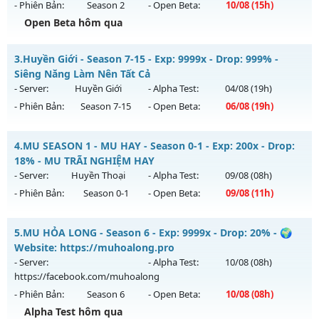
- Phiên Bản:
Season 2
- Open Beta:
10/08
(15h)
Exp: 100x - Drop: 20%
Open Beta hôm qua
Kiểu reset: Reset In Game
Thể loại: Mu Nguyên bản Webzen
MUHN2 - MU HÀ NỘI - Mu SEASON 2 - CÀY CUỐC PK
3.
Huyền Giới - Season 7-15 - Exp: 9999x - Drop: 999% -
Antihack: XTEAM
Mu mới ra tháng 08 2026 - Mở máy chủ
Thánh Nữ
vào 15h
Siêng Năng Làm Nên Tất Cả
ngày 10/08/2626
- Server:
Huyền Giới
- Alpha Test:
04/08
(19h)
- Phiên Bản:
Season 7-15
- Open Beta:
06/08
(19h)
Exp: 150x - Drop: 10%
Kiểu reset: Reset In Game
Huyền Giới - Siêng Năng Làm Nên Tất Cả
4.
MU SEASON 1 - MU HAY - Season 0-1 - Exp: 200x - Drop:
Thể loại: Mu Nguyên bản Webzen
Mu mới ra tháng 08 2026 - Mở máy chủ
Huyền Giới
vào 19h
18% - MU TRÃI NGHIỆM HAY
Antihack: IGMU.DEV
ngày 06/08/2626
- Server:
Huyền Thoại
- Alpha Test:
09/08
(08h)
- Phiên Bản:
Season 0-1
- Open Beta:
09/08
(11h)
Exp: 9999x - Drop: 999%
Kiểu reset: Reset In Game
MU SEASON 1 - MU HAY - MU TRÃI NGHIỆM HAY
5.
MU HỎA LONG - Season 6 - Exp: 9999x - Drop: 20% - 🌍
Thể loại: Mu Custom thêm đồ mới
Mu mới ra tháng 08 2026 - Mở máy chủ
Huyền Thoại
vào
Website: https://muhoalong.pro
Antihack: Anti
11h ngày 09/08/2626
- Server:
- Alpha Test:
10/08
(08h)
https://facebook.com/muhoalong
Exp: 200x - Drop: 18%
- Phiên Bản:
Season 6
- Open Beta:
10/08
(08h)
Kiểu reset: Reset In Game
Alpha Test hôm qua