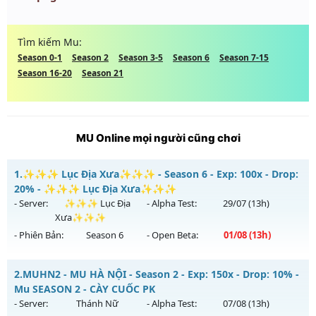
Tìm kiếm Mu:
Season 0-1
Season 2
Season 3-5
Season 6
Season 7-15
Season 16-20
Season 21
MU Online mọi người cũng chơi
1.
✨✨✨ Lục Địa Xưa✨✨✨ - Season 6 - Exp: 100x - Drop:
20% - ✨✨✨ Lục Địa Xưa✨✨✨
- Server:
✨✨✨ Lục Địa
- Alpha Test:
29/07
(13h)
Xưa✨✨✨
- Phiên Bản:
Season 6
- Open Beta:
01/08
(13h)
✨✨✨ Lục Địa Xưa✨✨✨ - ✨✨✨ Lục Địa Xưa✨✨✨
2.
MUHN2 - MU HÀ NỘI - Season 2 - Exp: 150x - Drop: 10% -
Mu mới ra tháng 08 2026 - Mở máy chủ
✨✨✨ Lục Địa
Mu SEASON 2 - CÀY CUỐC PK
Xưa✨✨✨
vào 13h ngày 01/08/2626
- Server:
Thánh Nữ
- Alpha Test:
07/08
(13h)