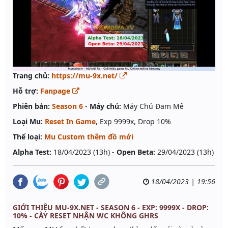
Trang chủ:
https://mu-9x.net/
Hỗ trợ:
Fanpage
Phiên bản:
Season 6
-
Máy chủ:
Máy Chủ Đam Mê
Loại Mu:
Reset In Game
, Exp 9999x, Drop 10%
Thể loại:
Mu Custom thêm đồ mới
Alpha Test:
18/04/2023 (13h) -
Open Beta:
29/04/2023 (13h)
18/04/2023 | 19:56
GIỚI THIỆU MU-9X.NET - SEASON 6 - EXP: 9999X - DROP:
10% - CÀY RESET NHẬN WC KHÔNG GHRS