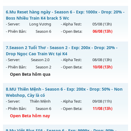
Thể loại: Mu Nguyên bản Webzen
MU HỎA LONG - 🌍 Website: https://muhoalong.pro
Antihack: IGMU.DEV
6.
Mu Reset hàng ngày - Season 6 - Exp: 1000x - Drop: 20% -
Mu mới ra tháng 08 2026 - Mở máy chủ
Boss Nhiều Train K4 brack 5 Wc
https://facebook.com/muhoalong
vào 08h ngày
- Server:
Long Vương
- Alpha Test:
05/08
(13h)
10/08/2626
- Phiên Bản:
Season 6
- Open Beta:
06/08
(13h)
Exp: 9999x - Drop: 20%
Mu Reset hàng ngày - Boss Nhiều Train K4 brack 5 Wc
Kiểu reset: Non Reset
7.
Season 2 Tuổi Thơ - Season 2 - Exp: 200x - Drop: 20% -
Mu mới ra tháng 08 2026 - Mở máy chủ
Long Vương
vào
Drop Ngọc Cao Train Wc tại K4
Thể loại: Mu Nguyên bản Webzen
13h ngày 06/08/2626
- Server:
Season 2.0
- Alpha Test:
08/08
(13h)
Antihack: XShield
- Phiên Bản:
Season 2
- Open Beta:
10/08
(13h)
Exp: 1000x - Drop: 20%
Open Beta hôm qua
Kiểu reset: Reset In Game
Thể loại: Mu Nguyên bản Webzen
Season 2 Tuổi Thơ - Drop Ngọc Cao Train Wc tại K4
8.
MU Thiên Mệnh - Season 6 - Exp: 200x - Drop: 50% - Non
Antihack: GameGuard
Mu mới ra tháng 08 2026 - Mở máy chủ
Season 2.0
vào 13h
Webshop, Cày là có
ngày 10/08/2626
- Server:
Thiên Mệnh
- Alpha Test:
09/08
(11h)
- Phiên Bản:
Season 6
- Open Beta:
11/08
(13h)
Exp: 200x - Drop: 20%
Open Beta hôm nay
Kiểu reset: Reset In Game
Thể loại: Mu Bán Đồ Full Trong Shop
MU Thiên Mệnh - Non Webshop, Cày là có
9.
Mu Viêt Plus SS6 - Season 6 - Exp: 9999x - Drop: 90% -