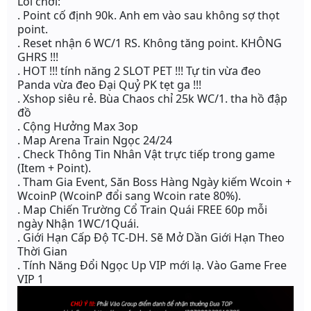
Lối chơi:
. Point cố định 90k. Anh em vào sau không sợ thọt
point.
. Reset nhận 6 WC/1 RS. Không tăng point. KHÔNG
GHRS !!!
. HOT !!! tính năng 2 SLOT PET !!! Tự tin vừa đeo
Panda vừa đeo Đại Quỷ PK tẹt ga !!!
. Xshop siêu rẻ. Bùa Chaos chỉ 25k WC/1. tha hồ đập
đồ
. Cộng Hưởng Max 3op
. Map Arena Train Ngọc 24/24
. Check Thông Tin Nhân Vật trực tiếp trong game
(Item + Point).
. Tham Gia Event, Săn Boss Hàng Ngày kiếm Wcoin +
WcoinP (WcoinP đổi sang Wcoin rate 80%).
. Map Chiến Trường Cổ Train Quái FREE 60p mỗi
ngày Nhận 1WC/1Quái.
. Giới Hạn Cấp Độ TC-DH. Sẽ Mở Dần Giới Hạn Theo
Thời Gian
. Tính Năng Đổi Ngọc Up VIP mới lạ. Vào Game Free
VIP 1