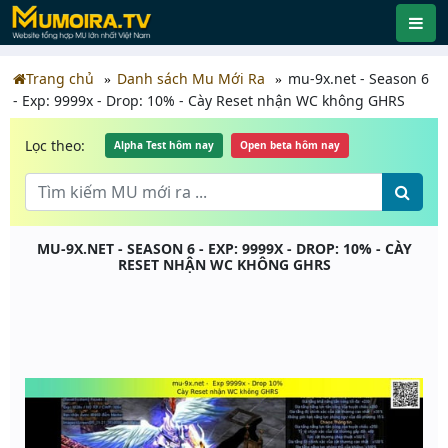
Trang chủ
Danh sách Mu Mới Ra
mu-9x.net - Season 6
- Exp: 9999x - Drop: 10% - Cày Reset nhận WC không GHRS
Lọc theo:
Alpha Test hôm nay
Open beta hôm nay
MU-9X.NET - SEASON 6 - EXP: 9999X - DROP: 10% - CÀY
RESET NHẬN WC KHÔNG GHRS