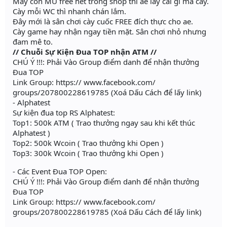
Mấy con MU free hết trong shop thì ae lấy cái gì mà cày.
Cày mỗi WC thì nhanh chán lắm.
Đây mới là sân chơi cày cuốc FREE đích thực cho ae.
Cày game hay nhận ngay tiền mặt. Sân chơi nhỏ nhưng
đam mê to.
// Chuỗi Sự Kiện Đua TOP nhận ATM //
CHÚ Ý !!!: Phải Vào Group điểm danh để nhận thưởng
Đua TOP
Link Group: https:// www.facebook.com/
groups/207800228619785 (Xoá Dấu Cách để lấy link)
- Alphatest
Sự kiện đua top RS Alphatest:
Top1: 500k ATM ( Trao thưởng ngay sau khi kết thúc
Alphatest )
Top2: 500k Wcoin ( Trao thưởng khi Open )
Top3: 300k Wcoin ( Trao thưởng khi Open )
- Các Event Đua TOP Open:
CHÚ Ý !!!: Phải Vào Group điểm danh để nhận thưởng
Đua TOP
Link Group: https:// www.facebook.com/
groups/207800228619785 (Xoá Dấu Cách để lấy link)