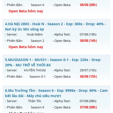
Exp: 40x - Drop: 30%
- Phiên Bản:
Season 6
- Open Beta:
08/08
(08h)
Kiểu reset: Reset In Game
Open Beta hôm nay
Thể loại: Mu Nguyên bản Webzen
ĐUA TOP NHẬN MỐC NẠP - TẶNG SET 400 FULL THẦN+3M
Antihack: Mega-Anti
4.
Hà Nội 2003 - Hoài N - Season 2 - Exp: 300x - Drop: 40% -
WC FREE
Nơi ký ức MU sống lại
Mu mới ra tháng 08 2026 - Mở máy chủ
BOSS 24/7 SĂN
- Server:
Hoài Niệm
- Alpha Test:
07/08
(19h)
WCOINC THẢ GA
vào 08h ngày 08/08/2626
- Phiên Bản:
Season 2
- Open Beta:
08/08
(14h)
Exp: 9999x - Drop: 80%
Open Beta hôm nay
Kiểu reset: Reset In Game
Hà Nội 2003 - Hoài N - Nơi ký ức MU sống lại
5.
MUSEASON 1 - MUSS1 - Season 0-1 - Exp: 220x - Drop:
Thể loại: Mu Nguyên bản Webzen
Mu mới ra tháng 08 2026 - Mở máy chủ
Hoài Niệm
vào 14h
20% - MU TRỞ VỀ THỜI 8X
Antihack: KHÔNG THỂ HACK
ngày 08/08/2626
- Server:
HUYỀN THOẠI
- Alpha Test:
29/07
(15h)
- Phiên Bản:
Season 0-1
- Open Beta:
06/08
(15h)
Exp: 300x - Drop: 40%
Kiểu reset: Reset In Game
MUSEASON 1 - MUSS1 - MU TRỞ VỀ THỜI 8X
6.
Mu Trường Tồn - Season 6 - Exp: 9999x - Drop: 90% - Cam
Thể loại: Mu Custom thêm đồ mới
Mu mới ra tháng 08 2026 - Mở máy chủ
HUYỀN THOẠI
vào
kết lâu dài - Máy chủ siêu mượt
Antihack: UKG
15h ngày 06/08/2626
- Server:
Thần Tốc
- Alpha Test:
07/08
(08h)
- Phiên Bản:
Season 6
- Open Beta:
07/08
(08h)
Exp: 220x - Drop: 20%