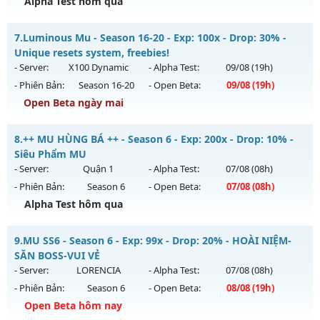
Alpha Test hôm qua
Kiểu reset: Reset In Game
Thể loại: Mu Nguyên bản Webzen
Mu Trường Tồn - Cam kết lâu dài - Máy chủ siêu mượt
7.
Luminous Mu - Season 16-20 - Exp: 100x - Drop: 30% -
Antihack: IGMU.DEV
Mu mới ra tháng 08 2026 - Mở máy chủ
Thần Tốc
vào 08h
Unique resets system, freebies!
ngày 07/08/2626
- Server:
X100 Dynamic
- Alpha Test:
09/08
(19h)
- Phiên Bản:
Season 16-20
- Open Beta:
09/08
(19h)
Exp: 9999x - Drop: 90%
Open Beta ngày mai
Kiểu reset: Reset In Game
Thể loại: Mu Nguyên bản Webzen
Luminous Mu - Unique resets system, freebies!
8.
++ MU HÙNG BÁ ++ - Season 6 - Exp: 200x - Drop: 10% -
Antihack: ICMPROTECT ✅ 🔴 ✨ ⚡️
Mu mới ra tháng 08 2026 - Mở máy chủ
X100 Dynamic
vào
Siêu Phẩm MU
19h ngày 09/08/2626
- Server:
Quận 1
- Alpha Test:
07/08
(08h)
- Phiên Bản:
Season 6
- Open Beta:
07/08
(08h)
Exp: 100x - Drop: 30%
Alpha Test hôm qua
Kiểu reset: Reset In Game
Thể loại: Mu Nguyên bản Webzen
++ MU HÙNG BÁ ++ - Siêu Phẩm MU
9.
MU SS6 - Season 6 - Exp: 99x - Drop: 20% - HOÀI NIỆM-
Antihack: Yes
Mu mới ra tháng 08 2026 - Mở máy chủ
Quận 1
vào 08h
SĂN BOSS-VUI VẺ
ngày 07/08/2626
- Server:
LORENCIA
- Alpha Test:
07/08
(08h)
- Phiên Bản:
Season 6
- Open Beta:
08/08
(19h)
Exp: 200x - Drop: 10%
Open Beta hôm nay
Kiểu reset: Reset In Game