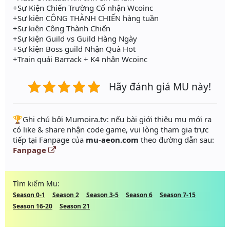
+Sự Kiện Chiến Trường Cổ nhận Wcoinc
+Sự kiện CÔNG THÀNH CHIẾN hàng tuần
+Sự kiện Công Thành Chiến
+Sự kiện Guild vs Guild Hàng Ngày
+Sự kiện Boss guild Nhận Quà Hot
+Train quái Barrack + K4 nhận Wcoinc
Hãy đánh giá MU này!
️🏆Ghi chú bởi Mumoira.tv: nếu bài giới thiệu mu mới ra
có like & share nhận code game, vui lòng tham gia trực
tiếp tại Fanpage của
mu-aeon.com
theo đường dẫn sau:
Fanpage
Tìm kiếm Mu:
Season 0-1
Season 2
Season 3-5
Season 6
Season 7-15
Season 16-20
Season 21