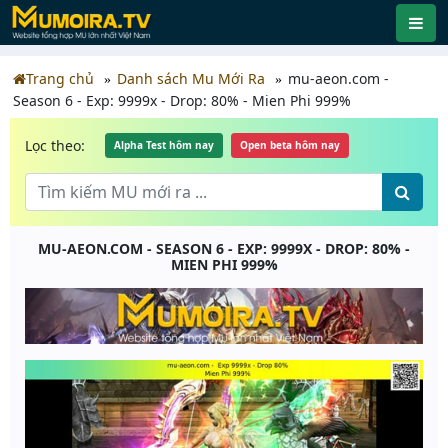
Trang chủ
Danh sách Mu Mới Ra
mu-aeon.com -
Season 6 - Exp: 9999x - Drop: 80% - Mien Phi 999%
Lọc theo:
Alpha Test hôm nay
Open beta hôm nay
MU-AEON.COM - SEASON 6 - EXP: 9999X - DROP: 80% -
MIEN PHI 999%