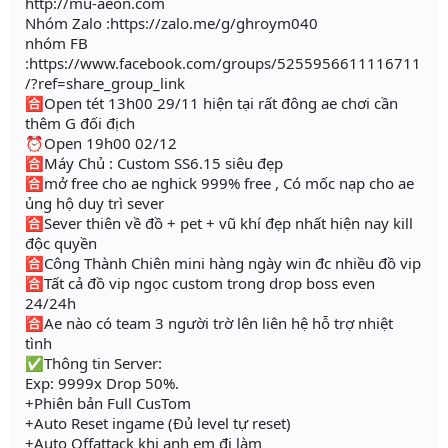
http://mu-aeon.com
Nhóm Zalo :https://zalo.me/g/ghroym040
nhóm FB
:https://www.facebook.com/groups/5255956611116711
/?ref=share_group_link
🈴Open tét 13h00 29/11 hiện tại rất đông ae chơi cần
thêm G đối địch
⏰Open 19h00 02/12
🈴Máy Chủ : Custom SS6.15 siêu đẹp
🈴mở free cho ae nghick 999% free , Có mốc nạp cho ae
ủng hộ duy trì sever
🈴Sever thiên về đồ + pet + vũ khí đẹp nhất hiện nay kill
độc quyền
🈴Công Thành Chiên mini hàng ngày win đc nhiều đồ vip
🈴Tất cả đồ vip ngọc custom trong drop boss even
24/24h
🈴Ae nào có team 3 người trờ lên liên hệ hỗ trợ nhiệt
tình
✅Thông tin Server:
Exp: 9999x Drop 50%.
+Phiên bản Full CusTom
+Auto Reset ingame (Đủ level tự reset)
+Auto Offattack khi anh em đi làm