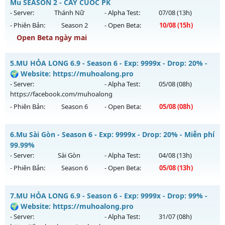
Antihack: Anti Vip
Mu mới ra tháng 08 2026 - Mở máy chủ
Việt Nam
vào 13h
Mu SEASON 2 - CÀY CUỐC PK
ngày 10/08/2626
- Server:
Thánh Nữ
- Alpha Test:
07/08
(13h)
- Phiên Bản:
Season 2
- Open Beta:
10/08
(15h)
Exp: 500x - Drop: 20%
Open Beta ngày mai
Kiểu reset: Reset In Game
Thể loại: Mu Nguyên bản Webzen
MUHN2 - MU HÀ NỘI - Mu SEASON 2 - CÀY CUỐC PK
5.
MU HỎA LONG 6.9 - Season 6 - Exp: 9999x - Drop: 20% -
Antihack: PRO
Mu mới ra tháng 08 2026 - Mở máy chủ
Thánh Nữ
vào 15h
🌍 Website: https://muhoalong.pro
ngày 10/08/2626
- Server:
- Alpha Test:
05/08
(08h)
https://facebook.com/muhoalong
Exp: 150x - Drop: 10%
- Phiên Bản:
Season 6
- Open Beta:
05/08
(08h)
Kiểu reset: Reset In Game
Thể loại: Mu Nguyên bản Webzen
MU HỎA LONG 6.9 - 🌍 Website: https://muhoalong.pro
6.
Mu Sài Gòn - Season 6 - Exp: 9999x - Drop: 20% - Miễn phí
Antihack: IGMU.DEV
Mu mới ra tháng 08 2026 - Mở máy chủ
99.99%
https://facebook.com/muhoalong
vào 08h ngày
- Server:
Sài Gòn
- Alpha Test:
04/08
(13h)
05/08/2626
- Phiên Bản:
Season 6
- Open Beta:
05/08
(13h)
Exp: 9999x - Drop: 20%
Mu Sài Gòn - Miễn phí 99.99%
Kiểu reset: Non Reset
7.
MU HỎA LONG 6.9 - Season 6 - Exp: 9999x - Drop: 99% -
Mu mới ra tháng 08 2026 - Mở máy chủ
Sài Gòn
vào 13h
🌍 Website: https://muhoalong.pro
Thể loại: Mu Nguyên bản Webzen
ngày 05/08/2626
- Server:
- Alpha Test:
31/07
(08h)
Antihack: XShield