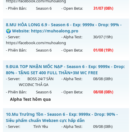
https://facebook.com/muhoalong
Exp: 9999x - Drop: 20%
- Phiên Bản:
Season 6
- Open Beta:
31/07
(08h)
Kiểu reset: Reset In Game
Thể loại: Mu Custom thêm đồ mới
MU HỎA LONG 6.9 - 🌍 Website: https://muhoalong.pro
8.
MU HỎA LONG 6.9 - Season 6 - Exp: 9999x - Drop: 99% -
Antihack: 8x
Mu mới ra tháng 07 2026 - Mở máy chủ
🌍 Website: https://muhoalong.pro
https://facebook.com/muhoalong
vào 08h ngày
- Server:
- Alpha Test:
30/07
(19h)
31/07/2626
https://facebook.com/muhoalong
- Phiên Bản:
Season 6
- Open Beta:
01/08
(19h)
Exp: 9999x - Drop: 99%
Kiểu reset: Non Reset
MU HỎA LONG 6.9 - 🌍 Website: https://muhoalong.pro
9.
ĐUA TOP NHẬN MỐC NẠP - Season 6 - Exp: 9999x - Drop:
Thể loại: Mu Nguyên bản Webzen
Mu mới ra tháng 08 2026 - Mở máy chủ
80% - TẶNG SET 400 FULL THẦN+3M WC FREE
Antihack: Xshiel
https://facebook.com/muhoalong
vào 19h ngày
- Server:
BOSS 24/7 SĂN
- Alpha Test:
08/08
(08h)
01/08/2626
WCOINC THẢ GA
- Phiên Bản:
Season 6
- Open Beta:
08/08
(08h)
Exp: 9999x - Drop: 99%
Alpha Test hôm qua
Kiểu reset: Non Reset
Thể loại: Mu Nguyên bản Webzen
ĐUA TOP NHẬN MỐC NẠP - TẶNG SET 400 FULL THẦN+3M
10.
Mu Trường Tồn - Season 6 - Exp: 9999x - Drop: 90% -
WC FREE
Antihack: XShield
Siêu phẩm chuẩn Webzen cực hấp dẫn
Mu mới ra tháng 08 2026 - Mở máy chủ
BOSS 24/7 SĂN
- Server:
Tình Yêu
- Alpha Test:
09/08
(08h)
WCOINC THẢ GA
vào 08h ngày 08/08/2626