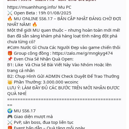
https://muanhhung.info/ Mu PC
⚔ Open Beta : 19h 01/08/2025
🔥 MU ONLINE SS6.17 – BẢN CẬP NHẬT ĐÁNG CHỜ ĐỢI
NHẤT NĂM! 🔥
Một thế giới MU quen thuộc – nhưng hoàn toàn mới mẻ!
Bạn đã sẵn sàng khám phá hàng loạt tính năng đột phá
chưa từng có?
#Cơm Nước Gì Chưa Các Người Đẹp vào game chiến thôi
🎁 Group cộng đồng : https://zalo.me/g/mngkyg474
📌 Even Chia Sẻ Nhận Quà Open:
B1: Like Và Chia Sẻ Bài Viết Này Vào Nhóm Hoặc lên
trang cá nhân
B2: Chụp Hình Gửi ADMIN Check Duyệt Để Trao Thưởng
👑 Phần Thưởng: 3.000.000 wcoinc
LƯU Ý: LÀM ĐẦY ĐỦ CÁC BƯỚC TRÊN MỚI NHẬN ĐƯỢC
QUÀ NHÉ
============================================
==
🌍 MU SS6.17
🎮 Giao diện mượt mà
⚔️ PvP, săn boss, đua top liên tục
🎁 Event hấp dẫn – Quà tặng mỗi ngày