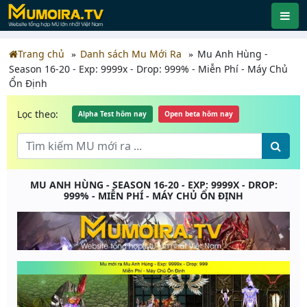
Trang chủ
Danh sách Mu Mới Ra
Mu Anh Hùng -
Season 16-20 - Exp: 9999x - Drop: 999% - Miễn Phí - Máy Chủ
Ổn Định
Lọc theo:
Alpha Test hôm nay
Open beta hôm nay
MU ANH HÙNG - SEASON 16-20 - EXP: 9999X - DROP:
999% - MIỄN PHÍ - MÁY CHỦ ỔN ĐỊNH