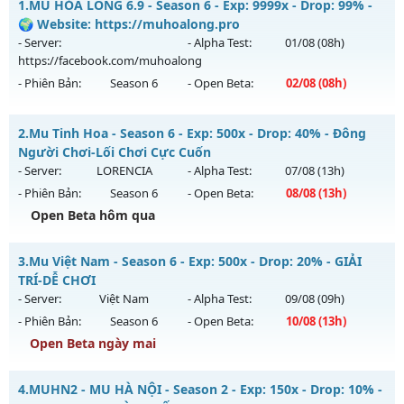
1.
MU HỎA LONG 6.9 - Season 6 - Exp: 9999x - Drop: 99% -
🌍 Website: https://muhoalong.pro
- Server:
- Alpha Test:
01/08
(08h)
https://facebook.com/muhoalong
- Phiên Bản:
Season 6
- Open Beta:
02/08
(08h)
MU HỎA LONG 6.9 - 🌍 Website: https://muhoalong.pro
2.
Mu Tinh Hoa - Season 6 - Exp: 500x - Drop: 40% - Đông
Mu mới ra tháng 08 2026 - Mở máy chủ
Người Chơi-Lối Chơi Cực Cuốn
https://facebook.com/muhoalong
vào 08h ngày
- Server:
LORENCIA
- Alpha Test:
07/08
(13h)
02/08/2626
- Phiên Bản:
Season 6
- Open Beta:
08/08
(13h)
Exp: 9999x - Drop: 99%
Open Beta hôm qua
Kiểu reset: Non Reset
Mu Tinh Hoa - Đông Người Chơi-Lối Chơi Cực Cuốn
3.
Mu Việt Nam - Season 6 - Exp: 500x - Drop: 20% - GIẢI
Thể loại: Mu Nguyên bản Webzen
Mu mới ra tháng 08 2026 - Mở máy chủ
LORENCIA
vào 13h
TRÍ-DỄ CHƠI
Antihack: XShield
ngày 08/08/2626
- Server:
Việt Nam
- Alpha Test:
09/08
(09h)
- Phiên Bản:
Season 6
- Open Beta:
10/08
(13h)
Exp: 500x - Drop: 40%
Open Beta ngày mai
Kiểu reset: Reset In Game
Thể loại: Mu Nguyên bản Webzen
Mu Việt Nam - GIẢI TRÍ-DỄ CHƠI
4.
MUHN2 - MU HÀ NỘI - Season 2 - Exp: 150x - Drop: 10% -