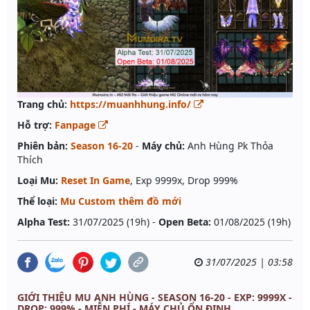
Trang chủ:
https://muanhhung.info/
Hỗ trợ:
Fanpage
Phiên bản:
Season 16-20
-
Máy chủ:
Anh Hùng Pk Thỏa
Thích
Loại Mu:
Reset In Game
, Exp 9999x, Drop 999%
Thể loại:
Mu Custom thêm đồ mới
Alpha Test:
31/07/2025 (19h) -
Open Beta:
01/08/2025 (19h)
31/07/2025 | 03:58
GIỚI THIỆU MU ANH HÙNG - SEASON 16-20 - EXP: 9999X -
DROP: 999% - MIỄN PHÍ - MÁY CHỦ ỔN ĐỊNH