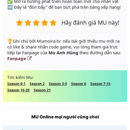
✅ Mở ra hướng phát triển hoàn toàn mới cho nhân vật
➡️ Đây là "đòn bẩy" để bạn bứt phá trên bảng xếp hạng!
Hãy đánh giá MU này!
️🏆Ghi chú bởi Mumoira.tv: nếu bài giới thiệu mu mới ra
có like & share nhận code game, vui lòng tham gia trực
tiếp tại Fanpage của
Mu Anh Hùng
theo đường dẫn sau:
Fanpage
Tìm kiếm Mu:
Season 0-1
Season 2
Season 3-5
Season 6
Season 7-15
Season 16-20
Season 21
MU Online mọi người cũng chơi