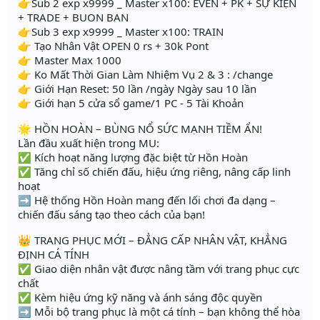
👉Sub 2 exp x9999 _ Master x100: EVEN + PK + SỰ KIỆN
+ TRADE + BUON BAN
👉Sub 3 exp x9999 _ Master x100: TRAIN
👉 Tạo Nhân Vật OPEN 0 rs + 30k Pont
👉 Master Max 1000
👉 Ko Mất Thời Gian Làm Nhiệm Vụ 2 & 3 : /change
👉 Giới Hạn Reset: 50 lần /ngày Ngày sau 10 lần
👉 Giới hạn 5 cửa sổ game/1 PC - 5 Tài Khoản
🌟 HỒN HOÀN – BÙNG NỔ SỨC MẠNH TIỀM ẨN!
Lần đầu xuất hiện trong MU:
✅ Kích hoạt năng lượng đặc biệt từ Hồn Hoàn
✅ Tăng chỉ số chiến đấu, hiệu ứng riêng, nâng cấp linh
hoạt
➡️ Hệ thống Hồn Hoàn mang đến lối chơi đa dạng –
chiến đấu sáng tạo theo cách của bạn!
👑 TRANG PHỤC MỚI – ĐẲNG CẤP NHÂN VẬT, KHẲNG
ĐỊNH CÁ TÍNH
✅ Giao diện nhân vật được nâng tầm với trang phục cực
chất
✅ Kèm hiệu ứng kỹ năng và ánh sáng độc quyền
➡️ Mỗi bộ trang phục là một cá tính – bạn không thể hòa