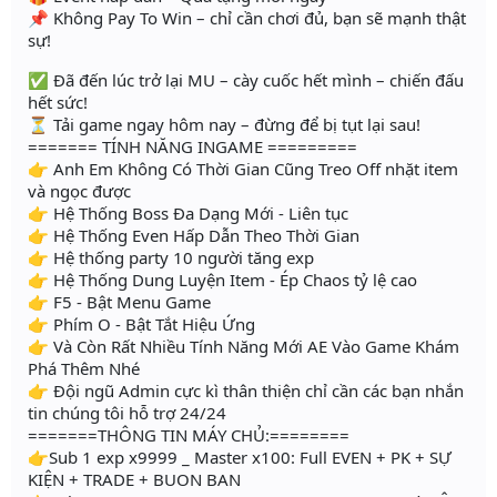
📌 Không Pay To Win – chỉ cần chơi đủ, bạn sẽ mạnh thật
sự!
✅ Đã đến lúc trở lại MU – cày cuốc hết mình – chiến đấu
hết sức!
⏳ Tải game ngay hôm nay – đừng để bị tụt lại sau!
======= TÍNH NĂNG INGAME =========
👉 Anh Em Không Có Thời Gian Cũng Treo Off nhặt item
và ngọc được
👉 Hệ Thống Boss Đa Dạng Mới - Liên tục
👉 Hệ Thống Even Hấp Dẫn Theo Thời Gian
👉 Hệ thống party 10 người tăng exp
👉 Hệ Thống Dung Luyện Item - Ép Chaos tỷ lệ cao
👉 F5 - Bật Menu Game
👉 Phím O - Bật Tắt Hiệu Ứng
👉 Và Còn Rất Nhiều Tính Năng Mới AE Vào Game Khám
Phá Thêm Nhé
👉 Đội ngũ Admin cực kì thân thiện chỉ cần các bạn nhắn
tin chúng tôi hỗ trợ 24/24
=======THÔNG TIN MÁY CHỦ:========
👉Sub 1 exp x9999 _ Master x100: Full EVEN + PK + SỰ
KIỆN + TRADE + BUON BAN