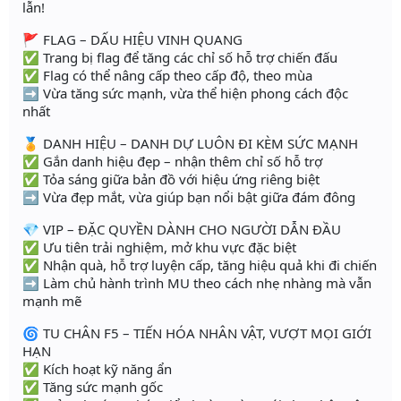
lẫn!
🚩 FLAG – DẤU HIỆU VINH QUANG
✅ Trang bị flag để tăng các chỉ số hỗ trợ chiến đấu
✅ Flag có thể nâng cấp theo cấp độ, theo mùa
➡️ Vừa tăng sức mạnh, vừa thể hiện phong cách độc
nhất
🏅 DANH HIỆU – DANH DỰ LUÔN ĐI KÈM SỨC MẠNH
✅ Gắn danh hiệu đẹp – nhận thêm chỉ số hỗ trợ
✅ Tỏa sáng giữa bản đồ với hiệu ứng riêng biệt
➡️ Vừa đẹp mắt, vừa giúp bạn nổi bật giữa đám đông
💎 VIP – ĐẶC QUYỀN DÀNH CHO NGƯỜI DẪN ĐẦU
✅ Ưu tiên trải nghiệm, mở khu vực đặc biệt
✅ Nhận quà, hỗ trợ luyện cấp, tăng hiệu quả khi đi chiến
➡️ Làm chủ hành trình MU theo cách nhẹ nhàng mà vẫn
mạnh mẽ
🌀 TU CHÂN F5 – TIẾN HÓA NHÂN VẬT, VƯỢT MỌI GIỚI
HẠN
✅ Kích hoạt kỹ năng ẩn
✅ Tăng sức mạnh gốc