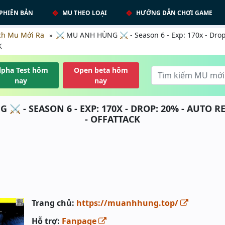
PHIÊN BẢN
MU THEO LOẠI
HƯỚNG DẪN CHƠI GAME
ch Mu Mới Ra
⚔️ MU ANH HÙNG ⚔️ - Season 6 - Exp: 170x - Dro
K
lpha Test hôm
Open beta hôm
nay
nay
⚔️ - SEASON 6 - EXP: 170X - DROP: 20% - AUTO RE
- OFFATTACK
Trang chủ:
https://muanhhung.top/
Hỗ trợ:
Fanpage