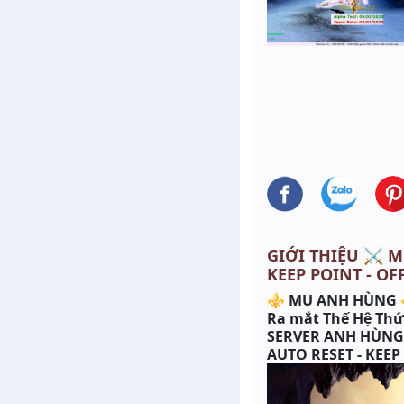
GIỚI THIỆU ⚔️ M
KEEP POINT - OF
⚜ MU ANH HÙNG
Ra mắt Thế Hệ Thứ 
SERVER ANH HÙN
AUTO RESET - KEEP