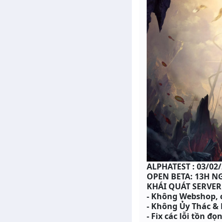
ALPHATEST : 03/02
OPEN BETA: 13H NG
KHÁI QUÁT SERVER
- Không Webshop, c
- Không Ủy Thác &
- Fix các lỗi tồn đ