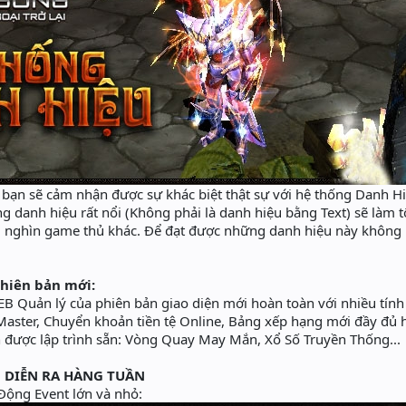
 bạn sẽ cảm nhận được sự khác biệt thật sự với hệ thống Danh Hi
ng danh hiệu rất nổi (Không phải là danh hiệu bằng Text) sẽ làm t
g nghìn game thủ khác. Để đạt được những danh hiệu này không 
hiên bản mới:
B Quản lý của phiên bản giao diện mới hoàn toàn với nhiều tín
aster, Chuyển khoản tiền tệ Online, Bảng xếp hạng mới đầy đủ hơ
n được lập trình sẵn: Vòng Quay May Mắn, Xổ Số Truyền Thống...
 DIỄN RA HÀNG TUẦN
Động Event lớn và nhỏ: