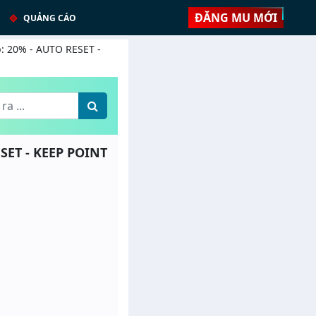
ĐĂNG MU MỚI
QUẢNG CÁO
p: 20% - AUTO RESET -
SET - KEEP POINT