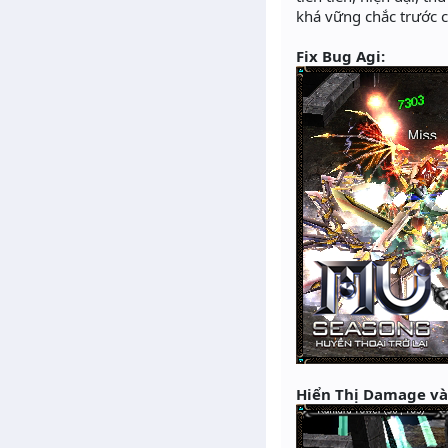
khá vững chắc trước 
Fix Bug Agi:
Hiển Thị Damage và