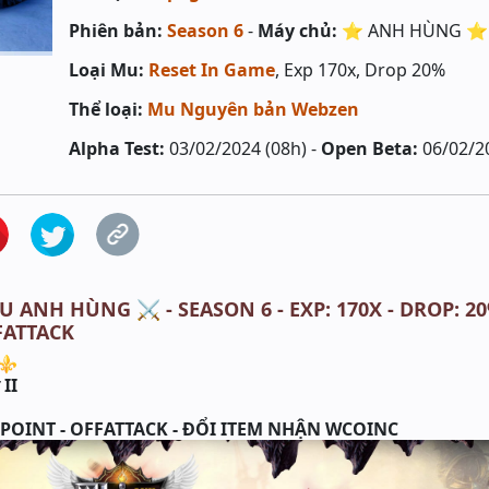
Phiên bản:
Season 6
-
Máy chủ:
⭐️ ANH HÙNG ⭐️
Loại Mu:
Reset In Game
, Exp 170x, Drop 20%
Thể loại:
Mu Nguyên bản Webzen
Alpha Test:
03/02/2024 (08h) -
Open Beta:
06/02/2
U ANH HÙNG ⚔️ - SEASON 6 - EXP: 170X - DROP: 20
FATTACK
 ⚜
II
G
 POINT - OFFATTACK - ĐỔI ITEM NHẬN WCOINC