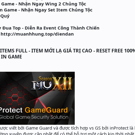
 Game - Nhận Ngay Wing 2 Chủng Tộc
n Game - Nhận Ngay Set Item Chủng Tộc
 Quý
 Đua Top - Diễn Ra Event Công Thành Chiến
: http://muanhhung.top/diendan
TEMS FULL - ITEM MỚI LẠ GIÁ TRỊ CAO - RESET FREE 100
T IN GAME
ợc viết bởi Game Guard và được tích hợp vs GS bởi inProtect là
hường xuyên được cập nhật để có thể hỗ trợ một cách kịp thời nhất,