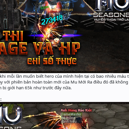
khi mỗi lần muốn biết hero của mình hiện tại có bao nhiêu máu thì
 nay với phiên bản hoàn toàn mới của Mu Mới Ra điều đó đã kh
òn bị giới hạn 65k như trước đây nữa.
: