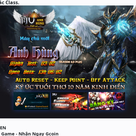
c Class.
PEN
 Game - Nhận Ngay Gcoin