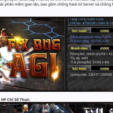
các phần mềm gian lận, bao gồm chống hack từ Server và chống h
 HP Chỉ Số Thực: