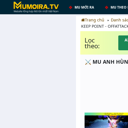
MU MỚI RA
MU THEO 
Trang chủ
Danh sá
KEEP POINT - OFFATTAC
Lọc
A
theo:
⚔️ MU ANH HÙNG 