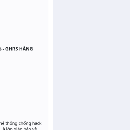
% - GHRS HÀNG
 hệ thống chống hack
 là lớp giáp bảo vệ