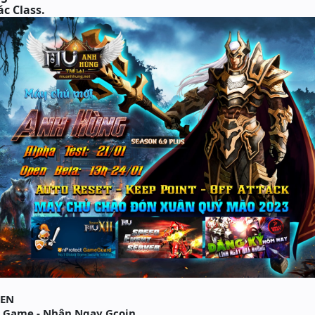
c Class.
PEN
 Game - Nhận Ngay Gcoin