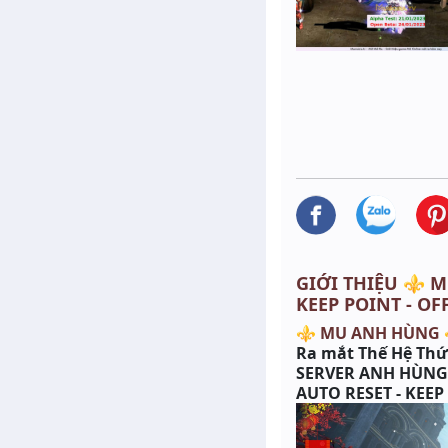
GIỚI THIỆU ⚜️ M
KEEP POINT - OF
⚜ MU ANH HÙNG
Ra mắt Thế Hệ Thứ 
SERVER ANH HÙN
AUTO RESET - KEEP