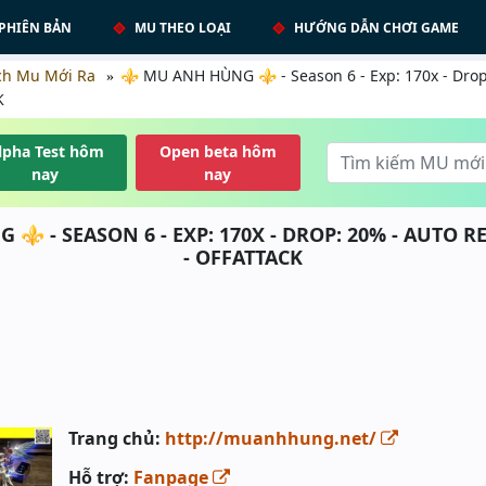
PHIÊN BẢN
MU THEO LOẠI
HƯỚNG DẪN CHƠI GAME
ch Mu Mới Ra
⚜️ MU ANH HÙNG ⚜️ - Season 6 - Exp: 170x - Dro
K
lpha Test hôm
Open beta hôm
nay
nay
⚜️ - SEASON 6 - EXP: 170X - DROP: 20% - AUTO RE
- OFFATTACK
Trang chủ:
http://muanhhung.net/
Hỗ trợ:
Fanpage