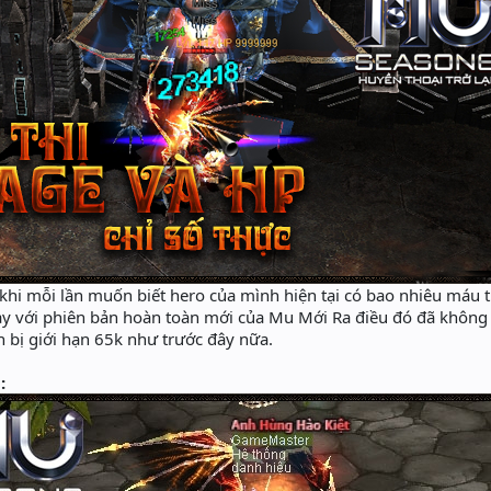
khi mỗi lần muốn biết hero của mình hiện tại có bao nhiêu máu thì
 nay với phiên bản hoàn toàn mới của Mu Mới Ra điều đó đã kh
òn bị giới hạn 65k như trước đây nữa.
: