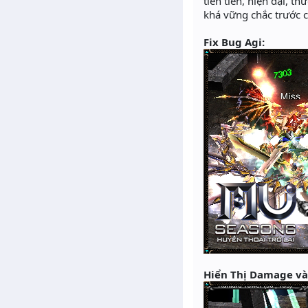
tiên tiến, hiện đại, t
khá vững chắc trước 
Fix Bug Agi:
Hiển Thị Damage và