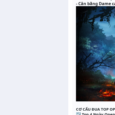
- Cân bằng Dame cá
CƠ CẤU ĐUA TOP O
☑ Top 4 Ngày Open