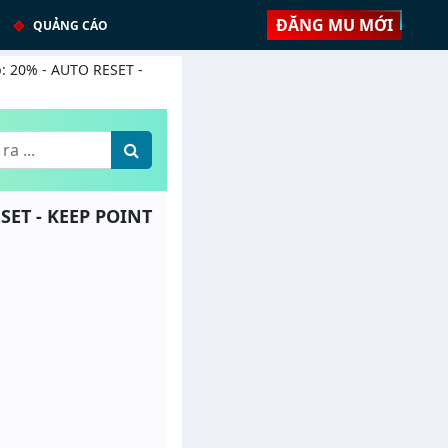
ĐĂNG MU MỚI
QUẢNG CÁO
p: 20% - AUTO RESET -
SET - KEEP POINT