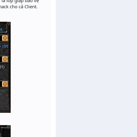
 là lớp giáp bảo vệ
ack cho cả Client.