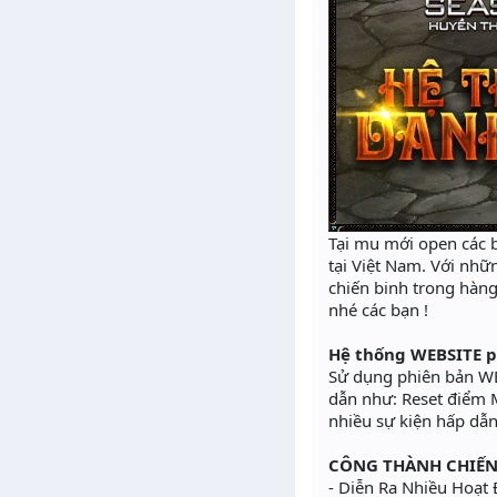
Tại mu mới open các b
tại Việt Nam. Với nhữ
chiến binh trong hàn
nhé các bạn !
Hệ thống WEBSITE p
Sử dụng phiên bản WE
dẫn như: Reset điểm M
nhiều sự kiện hấp dẫ
CÔNG THÀNH CHIẾN
- Diễn Ra Nhiều Hoạt 