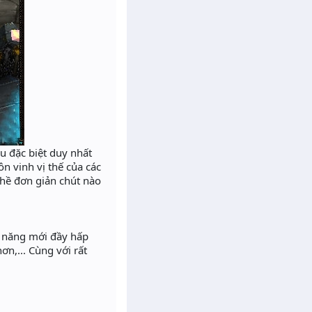
u đặc biệt duy nhất
ôn vinh vị thế của các
hề đơn giản chút nào
h năng mới đầy hấp
n,... Cùng với rất