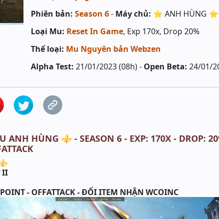
Phiên bản:
Season 6
-
Máy chủ:
⭐️ ANH HÙNG ⭐️
Loại Mu:
Reset In Game
, Exp 170x, Drop 20%
Thể loại:
Mu Nguyên bản Webzen
Alpha Test:
21/01/2023 (08h) -
Open Beta:
24/01/2
U ANH HÙNG ⚜️ - SEASON 6 - EXP: 170X - DROP: 20
FATTACK
 ⚜
II
G
 POINT - OFFATTACK - ĐỔI ITEM NHẬN WCOINC