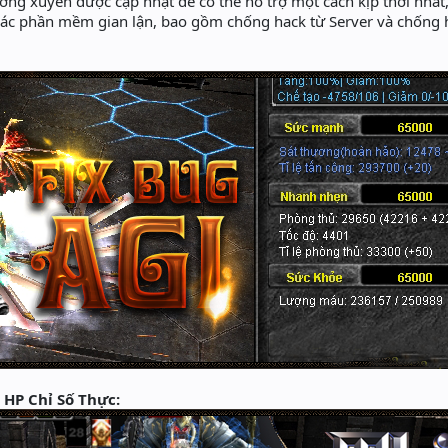
hường xuyên được cập nhật để có thể hỗ trợ một cách kịp thời nhất,
các phần mềm gian lận, bao gồm chống hack từ Server và chống h
 HP Chỉ Số Thực: