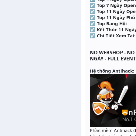
☑ Top 7 Ngày Open
☑ Top 11 Ngày Ope
☑ Top 11 Ngày Phú
☑ Top Bang Hội
☑ Kết Thúc 11 Ngày
☑ Chi Tiết Xem Tại
NO WEBSHOP - NO I
NGÀY - FULL EVEN
Hệ thống Antihack:
Phần mềm Antihack đư