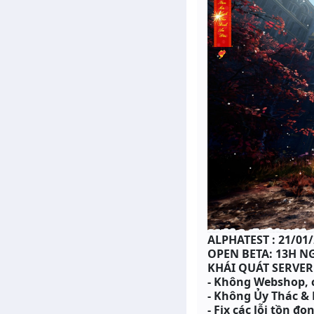
ALPHATEST : 21/01
OPEN BETA: 13H NG
KHÁI QUÁT SERVER
- Không Webshop, c
- Không Ủy Thác &
- Fix các lỗi tồn đ