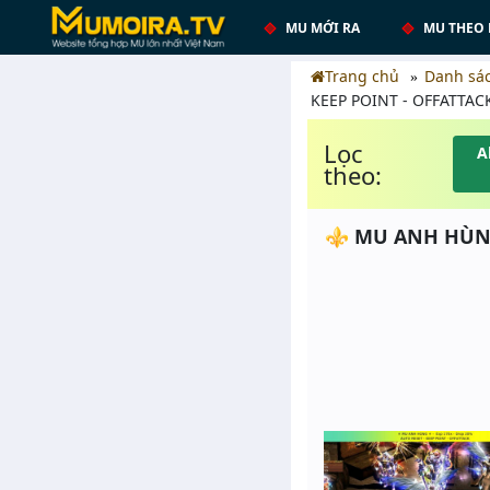
MU MỚI RA
MU THEO 
Trang chủ
Danh sá
KEEP POINT - OFFATTAC
Lọc
A
theo:
⚜️ MU ANH HÙNG 