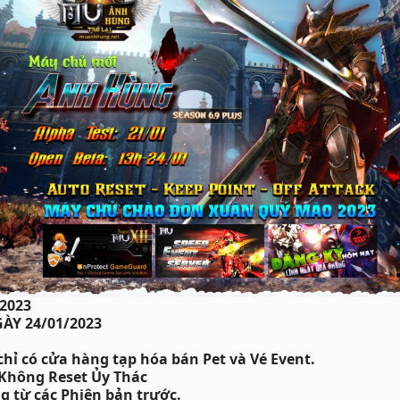
/2023
ÀY 24/01/2023
hỉ có cửa hàng tạp hóa bán Pet và Vé Event.
 Không Reset Ủy Thác
ọng từ các Phiên bản trước.