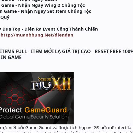
 Game - Nhận Ngay Wing 2 Chủng Tộc
n Game - Nhận Ngay Set Item Chủng Tộc
 Quý
 Đua Top - Diễn Ra Event Công Thành Chiến
:
http://muanhhung.Net/diendan
TEMS FULL - ITEM MỚI LẠ GIÁ TRỊ CAO - RESET FREE 100
T IN GAME
ợc viết bởi Game Guard và được tích hợp vs GS bởi inProtect là