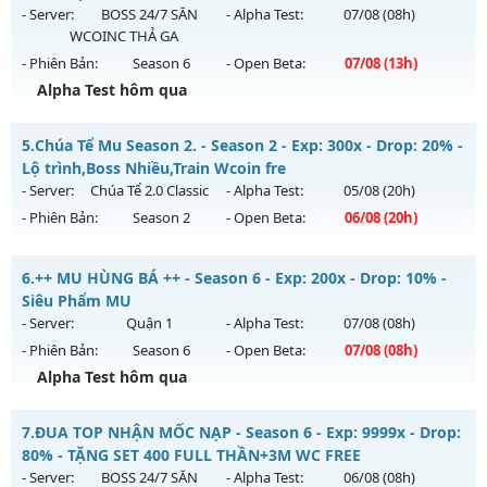
Antihack: VIP SHIELD
https://facebook.com/muhoalong
vào 08h ngày
- Server:
BOSS 24/7 SĂN
- Alpha Test:
07/08
(08h)
03/08/2626
WCOINC THẢ GA
- Phiên Bản:
Season 6
- Open Beta:
07/08
(13h)
Exp: 9999x - Drop: 20%
Alpha Test hôm qua
Kiểu reset: Non Reset
Thể loại: Mu Nguyên bản Webzen
ĐUA TOP NHẬN MỐC NẠP - TẶNG SET 400 FULL THẦN+3M
5.
Chúa Tể Mu Season 2. - Season 2 - Exp: 300x - Drop: 20% -
WC FREE
Antihack: XShield
Lộ trình,Boss Nhiều,Train Wcoin fre
Mu mới ra tháng 08 2026 - Mở máy chủ
BOSS 24/7 SĂN
- Server:
Chúa Tể 2.0 Classic
- Alpha Test:
05/08
(20h)
WCOINC THẢ GA
vào 13h ngày 07/08/2626
- Phiên Bản:
Season 2
- Open Beta:
06/08
(20h)
Exp: 9999x - Drop: 80%
Chúa Tể Mu Season 2. - Lộ trình,Boss Nhiều,Train Wcoin fre
Kiểu reset: Reset In Game
6.
++ MU HÙNG BÁ ++ - Season 6 - Exp: 200x - Drop: 10% -
Mu mới ra tháng 08 2026 - Mở máy chủ
Chúa Tể 2.0 Classic
Siêu Phẩm MU
Thể loại: Mu Nguyên bản Webzen
vào 20h ngày 06/08/2626
- Server:
Quận 1
- Alpha Test:
07/08
(08h)
Antihack: KHÔNG THỂ HACK
- Phiên Bản:
Season 6
- Open Beta:
07/08
(08h)
Exp: 300x - Drop: 20%
Alpha Test hôm qua
Kiểu reset: Reset In Game
Thể loại: Mu Nguyên bản Webzen
++ MU HÙNG BÁ ++ - Siêu Phẩm MU
7.
ĐUA TOP NHẬN MỐC NẠP - Season 6 - Exp: 9999x - Drop:
Antihack: antihack
Mu mới ra tháng 08 2026 - Mở máy chủ
Quận 1
vào 08h
80% - TẶNG SET 400 FULL THẦN+3M WC FREE
ngày 07/08/2626
- Server:
BOSS 24/7 SĂN
- Alpha Test:
06/08
(08h)