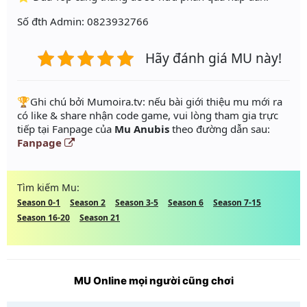
Số đth Admin: 0823932766
Hãy đánh giá MU này!
️🏆Ghi chú bởi Mumoira.tv: nếu bài giới thiệu mu mới ra
có like & share nhận code game, vui lòng tham gia trực
tiếp tại Fanpage của
Mu Anubis
theo đường dẫn sau:
Fanpage
Tìm kiếm Mu:
Season 0-1
Season 2
Season 3-5
Season 6
Season 7-15
Season 16-20
Season 21
MU Online mọi người cũng chơi