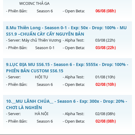
WCOINC THẢ GA
Exp: 200x - Drop: 10%
- Phiên Bản:
Season 6
- Open Beta:
06/08
(08h)
Kiểu reset: Reset In Game
Thể loại: Mu Nguyên bản Webzen
ĐUA TOP NHẬN MỐC NẠP - TẶNG SET 400 FULL THẦN+3M
8.
Mu Thiên Long - Season 0-1 - Exp: 50x - Drop: 100% - MU
WC FREE
Antihack: Shark Shield
SS1.9 –CHUẨN CÀY CẤY NGUYÊN BẢN
Mu mới ra tháng 08 2026 - Mở máy chủ
BOSS 24/7 SĂN
- Server:
Máy chủ Thiên Vương
- Alpha Test:
03/08
(22h)
WCOINC THẢ GA
vào 08h ngày 06/08/2626
- Phiên Bản:
Season 0-1
- Open Beta:
03/08
(22h)
Exp: 9999x - Drop: 80%
Mu Thiên Long - MU SS1.9 –CHUẨN CÀY CẤY NGUYÊN BẢN
Kiểu reset: Reset In Game
9.
LỤC ĐỊA MU SS6.15 - Season 6 - Exp: 5555x - Drop: 100% -
Mu mới ra tháng 08 2026 - Mở máy chủ
Máy chủ Thiên
PHIÊN BẢN CUSTOM SS6.15
Thể loại: Mu Nguyên bản Webzen
Vương
vào 22h ngày 03/08/2626
- Server:
HỘI TỤ
- Alpha Test:
01/08
(10h)
Antihack: KHÔNG THỂ HACK
- Phiên Bản:
Season 6
- Open Beta:
02/08
(10h)
Exp: 50x - Drop: 100%
Kiểu reset: Reset In Game
LỤC ĐỊA MU SS6.15 - PHIÊN BẢN CUSTOM SS6.15
10.
__MU LÃNH CHÚA__ - Season 6 - Exp: 300x - Drop: 20% -
Thể loại: Mu Nguyên bản Webzen
Mu mới ra tháng 08 2026 - Mở máy chủ
HỘI TỤ
vào 10h
CHƠI LÀ NGHIỀN
Antihack: Gameguard
ngày 02/08/2626
- Server:
HÀ NỘI
- Alpha Test:
02/08
(08h)
- Phiên Bản:
Season 6
- Open Beta:
02/08
(08h)
Exp: 5555x - Drop: 100%
Kiểu reset: Reset In Game
__MU LÃNH CHÚA__ - CHƠI LÀ NGHIỀN