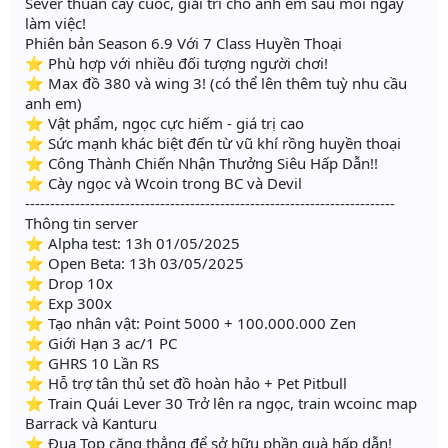
Sever thuần cày cuốc, giải trí cho anh em sau mỗi ngày
làm việc!
Phiên bản Season 6.9 Với 7 Class Huyền Thoại
⭐ Phù hợp với nhiều đối tượng người chơi!
⭐ Max đồ 380 và wing 3! (có thể lên thêm tuỳ nhu cầu
anh em)
⭐ Vật phẩm, ngọc cực hiếm - giá trị cao
⭐ Sức mạnh khác biệt đến từ vũ khí rồng huyền thoại
⭐ Công Thành Chiến Nhận Thưởng Siêu Hấp Dẫn!!
⭐ Cày ngọc và Wcoin trong BC và Devil
--------------------------------------------------------------------------
Thông tin server
⭐ Alpha test: 13h 01/05/2025
⭐ Open Beta: 13h 03/05/2025
⭐ Drop 10x
⭐ Exp 300x
⭐ Tạo nhân vật: Point 5000 + 100.000.000 Zen
⭐ Giới Hạn 3 ac/1 PC
⭐ GHRS 10 Lần RS
⭐ Hỗ trợ tân thủ set đồ hoàn hảo + Pet Pitbull
⭐ Train Quái Lever 30 Trở lên ra ngọc, train wcoinc map
Barrack và Kanturu
⭐ Đua Top căng thẳng để sở hữu phần quà hấp dẫn!