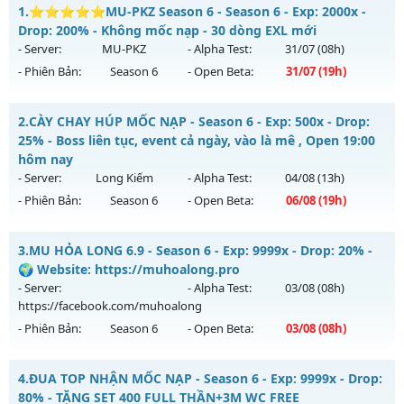
1.
⭐⭐⭐⭐⭐MU-PKZ Season 6 - Season 6 - Exp: 2000x -
Drop: 200% - Không mốc nạp - 30 dòng EXL mới
- Server:
MU-PKZ
- Alpha Test:
31/07
(08h)
- Phiên Bản:
Season 6
- Open Beta:
31/07
(19h)
⭐⭐⭐⭐⭐MU-PKZ Season 6 - Không mốc nạp - 30 dòng
2.
CÀY CHAY HÚP MỐC NẠP - Season 6 - Exp: 500x - Drop:
EXL mới
25% - Boss liên tục, event cả ngày, vào là mê , Open 19:00
Mu mới ra tháng 07 2026 - Mở máy chủ
MU-PKZ
vào 19h
hôm nay
ngày 31/07/2626
- Server:
Long Kiếm
- Alpha Test:
04/08
(13h)
- Phiên Bản:
Season 6
- Open Beta:
06/08
(19h)
Exp: 2000x - Drop: 200%
Kiểu reset: Reset In Game
CÀY CHAY HÚP MỐC NẠP - Boss liên tục, event cả ngày, vào
3.
MU HỎA LONG 6.9 - Season 6 - Exp: 9999x - Drop: 20% -
Thể loại: Mu Nguyên bản Webzen
là mê , Open 19:00 hôm nay
🌍 Website: https://muhoalong.pro
Antihack: SuperAnti
Mu mới ra tháng 08 2026 - Mở máy chủ
Long Kiếm
vào 19h
- Server:
- Alpha Test:
03/08
(08h)
ngày 06/08/2626
https://facebook.com/muhoalong
- Phiên Bản:
Season 6
- Open Beta:
03/08
(08h)
Exp: 500x - Drop: 25%
Kiểu reset: Reset In Game
MU HỎA LONG 6.9 - 🌍 Website: https://muhoalong.pro
4.
ĐUA TOP NHẬN MỐC NẠP - Season 6 - Exp: 9999x - Drop:
Thể loại: Mu Nguyên bản Webzen
Mu mới ra tháng 08 2026 - Mở máy chủ
80% - TẶNG SET 400 FULL THẦN+3M WC FREE