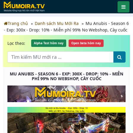
Trang chủ
Danh sách Mu Mới Ra
Mu Anubis - Season 6
- Exp: 300x - Drop: 10% - Miễn phí 99% No Webshop, Cày cuốc
Lọc theo:
Alpha Test hôm nay
Open beta hôm nay
MU ANUBIS - SEASON 6 - EXP: 300X - DROP: 10% - MIỄN
PHÍ 99% NO WEBSHOP, CÀY CUỐC