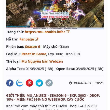
Trang chủ:
https://mu-anubis.info/
Hỗ trợ:
Fanpage
Phiên bản:
Season 6
-
Máy chủ:
Gaion
Loại Mu:
Reset In Game
, Exp 300x, Drop 10%
Thể loại:
Mu Nguyên bản Webzen
Alpha Test:
01/05/2025 (13h) -
Open Beta:
03/05/2025 (13h)
30/04/2025 | 10:21
GIỚI THIỆU MU ANUBIS - SEASON 6 - EXP: 300X - DROP:
10% - MIỄN PHÍ 99% NO WEBSHOP, CÀY CUỐC
Khai mở cụm máy chủ thứ 2: Huyền Thoại GAION 6.9