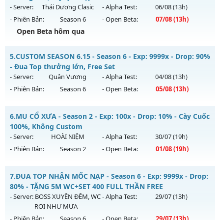
https://facebook.com/muhoalong
vào 13h ngày
- Server:
Thái Dương Clasic
- Alpha Test:
06/08
(13h)
06/08/2626
- Phiên Bản:
Season 6
- Open Beta:
07/08
(13h)
Exp: 9999x - Drop: 99%
Open Beta hôm qua
Kiểu reset: Non Reset
✅ Mu Thái Dương SS6 - Cày cuốc miễn phí, Boss liên tục,
5.
CUSTOM SEASON 6.15 - Season 6 - Exp: 9999x - Drop: 90%
Thể loại: Mu Nguyên bản Webzen
sự kiện 24/24, cộng hưởng Full, cày quà nạp
- Đua Top thưởng lớn, Free Set
Antihack: XShield
Mu mới ra tháng 08 2026 - Mở máy chủ
Thái Dương Clasic
- Server:
Quân Vương
- Alpha Test:
04/08
(13h)
vào 13h ngày 07/08/2626
- Phiên Bản:
Season 6
- Open Beta:
05/08
(13h)
Exp: 500x - Drop: 25%
CUSTOM SEASON 6.15 - Đua Top thưởng lớn, Free Set
Kiểu reset: Reset In Game
6.
MU CỔ XƯA - Season 2 - Exp: 100x - Drop: 10% - Cày Cuốc
Mu mới ra tháng 08 2026 - Mở máy chủ
Quân Vương
vào
100%, Không Custom
Thể loại: Mu Nguyên bản Webzen
13h ngày 05/08/2626
- Server:
HOÀI NIỆM
- Alpha Test:
30/07
(19h)
Antihack: VIP SHIELD
- Phiên Bản:
Season 2
- Open Beta:
01/08
(19h)
Exp: 9999x - Drop: 90%
Kiểu reset: Reset In Game
MU CỔ XƯA - Cày Cuốc 100%, Không Custom
7.
ĐUA TOP NHẬN MỐC NẠP - Season 6 - Exp: 9999x - Drop:
Thể loại: Mu Bán Đồ Full Trong Shop
Mu mới ra tháng 08 2026 - Mở máy chủ
HOÀI NIỆM
vào 19h
80% - TẶNG 5M WC+SET 400 FULL THẦN FREE
Antihack: Phoenix Season 6.15
ngày 01/08/2626
- Server:
BOSS XUYÊN ĐÊM, WC
- Alpha Test:
29/07
(13h)
RƠI NHƯ MƯA
Exp: 100x - Drop: 10%
- Phiên Bản:
Season 6
- Open Beta:
29/07
(13h)