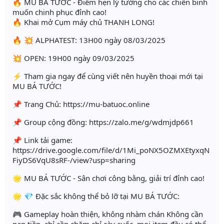
🔥 MU BÁ TƯỚC - Điểm hẹn lý tưởng cho các chiến binh
muốn chinh phục đỉnh cao!
🔥 Khai mở Cụm máy chủ THANH LONG!
🔥 💥 ALPHATEST: 13H00 ngày 08/03/2025
💥 OPEN: 19H00 ngày 09/03/2025
⚡️ Tham gia ngay để cùng viết nên huyền thoại mới tại
MU BÁ TƯỚC!
📌 Trang Chủ: https://mu-batuoc.online
📌 Group cộng đồng: https://zalo.me/g/wdmjdp661
📌 Link tải game:
https://drive.google.com/file/d/1Mi_poNX5OZMXEtyxqN
FiyDS6VqU8sRF-/view?usp=sharing
🌟 MU BÁ TƯỚC - Sân chơi công bằng, giải trí đỉnh cao!
🌟 💎 Đặc sắc không thể bỏ lỡ tại MU BÁ TƯỚC:
🎮 Gameplay hoàn thiện, không nhàm chán Không cần