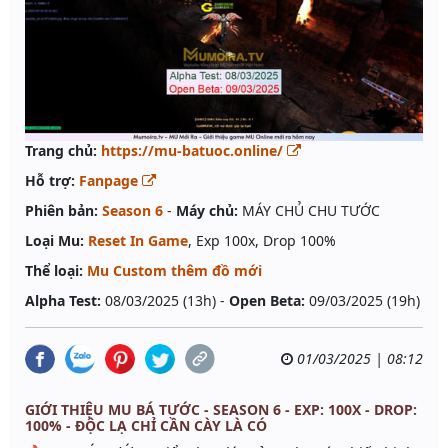
Trang chủ:
https://mu-batuoc.online/
Hỗ trợ:
Fanpage
Phiên bản:
Season 6
-
Máy chủ:
MÁY CHỦ CHU TƯỚC
Loại Mu:
Reset In Game
, Exp 100x, Drop 100%
Thể loại:
Mu Custom thêm đồ mới
Alpha Test:
08/03/2025 (13h) -
Open Beta:
09/03/2025 (19h)
01/03/2025 | 08:12
GIỚI THIỆU MU BÁ TƯỚC - SEASON 6 - EXP: 100X - DROP:
100% - ĐỘC LẠ CHỈ CẦN CÀY LÀ CÓ