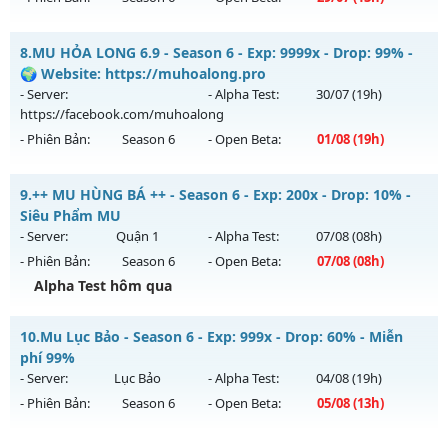
Kiểu reset: Reset In Game
Thể loại: Mu Nguyên bản Webzen
ĐUA TOP NHẬN MỐC NẠP - TẶNG 5M WC+SET 400 FULL
8.
MU HỎA LONG 6.9 - Season 6 - Exp: 9999x - Drop: 99% -
THẦN FREE
Antihack: Phiên bản mới nhất
🌍 Website: https://muhoalong.pro
Mu mới ra tháng 07 2026 - Mở máy chủ
BOSS XUYÊN ĐÊM,
- Server:
- Alpha Test:
30/07
(19h)
WC RƠI NHƯ MƯA
vào 13h ngày 29/07/2626
https://facebook.com/muhoalong
- Phiên Bản:
Season 6
- Open Beta:
01/08
(19h)
Exp: 9999x - Drop: 80%
Kiểu reset: Reset In Game
MU HỎA LONG 6.9 - 🌍 Website: https://muhoalong.pro
9.
++ MU HÙNG BÁ ++ - Season 6 - Exp: 200x - Drop: 10% -
Thể loại: Mu Nguyên bản Webzen
Mu mới ra tháng 08 2026 - Mở máy chủ
Siêu Phẩm MU
Antihack: KHÔNG THỂ HACK
https://facebook.com/muhoalong
vào 19h ngày
- Server:
Quận 1
- Alpha Test:
07/08
(08h)
01/08/2626
- Phiên Bản:
Season 6
- Open Beta:
07/08
(08h)
Exp: 9999x - Drop: 99%
Alpha Test hôm qua
Kiểu reset: Non Reset
++ MU HÙNG BÁ ++ - Siêu Phẩm MU
10.
Mu Lục Bảo - Season 6 - Exp: 999x - Drop: 60% - Miễn
Thể loại: Mu Nguyên bản Webzen
Mu mới ra tháng 08 2026 - Mở máy chủ
Quận 1
vào 08h
phí 99%
Antihack: XShield
ngày 07/08/2626
- Server:
Lục Bảo
- Alpha Test:
04/08
(19h)
- Phiên Bản:
Season 6
- Open Beta:
05/08
(13h)
Exp: 200x - Drop: 10%
Kiểu reset: Reset In Game