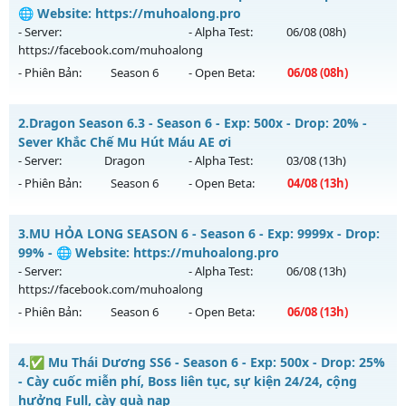
🌐 Website: https://muhoalong.pro
- Server:
- Alpha Test:
06/08
(08h)
https://facebook.com/muhoalong
- Phiên Bản:
Season 6
- Open Beta:
06/08
(08h)
MU HỎA LONG 6.9 - 🌐 Website: https://muhoalong.pro
2.
Dragon Season 6.3 - Season 6 - Exp: 500x - Drop: 20% -
Mu mới ra tháng 08 2026 - Mở máy chủ
Sever Khắc Chế Mu Hút Máu AE ơi
https://facebook.com/muhoalong
vào 08h ngày
- Server:
Dragon
- Alpha Test:
03/08
(13h)
06/08/2626
- Phiên Bản:
Season 6
- Open Beta:
04/08
(13h)
Exp: 9999x - Drop: 20%
Dragon Season 6.3 - Sever Khắc Chế Mu Hút Máu AE ơi
Kiểu reset: Non Reset
3.
MU HỎA LONG SEASON 6 - Season 6 - Exp: 9999x - Drop:
Mu mới ra tháng 08 2026 - Mở máy chủ
Dragon
vào 13h
99% - 🌐 Website: https://muhoalong.pro
Thể loại: Mu Nguyên bản Webzen
ngày 04/08/2626
- Server:
- Alpha Test:
06/08
(13h)
Antihack: XShield
https://facebook.com/muhoalong
Exp: 500x - Drop: 20%
- Phiên Bản:
Season 6
- Open Beta:
06/08
(13h)
Kiểu reset: Reset In Game
Thể loại: Mu Nguyên bản Webzen
MU HỎA LONG SEASON 6 - 🌐 Website:
4.
✅ Mu Thái Dương SS6 - Season 6 - Exp: 500x - Drop: 25%
https://muhoalong.pro
Antihack: Antihack
- Cày cuốc miễn phí, Boss liên tục, sự kiện 24/24, cộng
Mu mới ra tháng 08 2026 - Mở máy chủ
hưởng Full, cày quà nạp