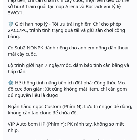
nạp tiền, chỉ cần chăm chỉ cày cuốc, mọi item đều có thể
sở hữu! Train quái tại map Arena và Bacrack với tỷ lệ
5WC/1.
🛡️ Giới hạn hợp lý - Tối ưu trải nghiệm Chỉ cho phép
2ACC/PC, tránh tình trạng quá tải và giữ sân chơi công
bằng.
Có Sub2 NONPK dành riêng cho anh em nông dân thoải
mái cày cuốc.
Lộ trình giới hạn 7 ngày/mốc, đảm bảo tính cân bằng và
hấp dẫn.
⚙️ Hệ thống tính năng tiện ích đột phá: Công thức Mix
đồ cực đơn giản: Xịt cũng không mất item, chỉ cần gom
đủ nguyên liệu là được!
Ngân hàng ngọc Custom (Phím N): Lưu trữ ngọc dễ dàng,
không cần tạo clone để chứa đồ.
VIP Auto bơm HP (Phím Y): PK rảnh tay, không sợ mất
nhịp.