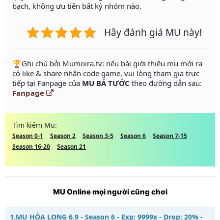
bạch, không ưu tiên bất kỳ nhóm nào.
Hãy đánh giá MU này!
️🏆Ghi chú bởi Mumoira.tv: nếu bài giới thiệu mu mới ra
có like & share nhận code game, vui lòng tham gia trực
tiếp tại Fanpage của
MU BÁ TƯỚC
theo đường dẫn sau:
Fanpage
Tìm kiếm Mu:
Season 0-1
Season 2
Season 3-5
Season 6
Season 7-15
Season 16-20
Season 21
MU Online mọi người cũng chơi
1.
MU HỎA LONG 6.9 - Season 6 - Exp: 9999x - Drop: 20% -