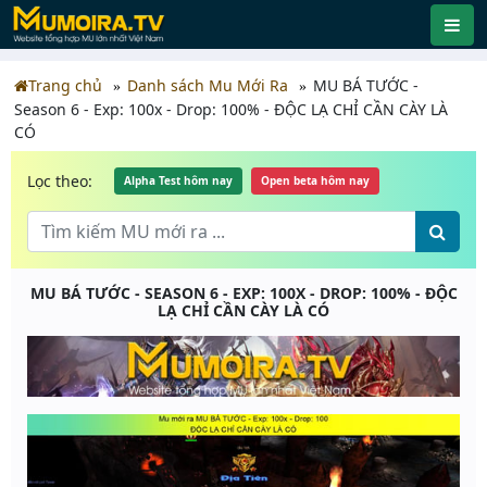
Trang chủ
Danh sách Mu Mới Ra
MU BÁ TƯỚC -
Season 6 - Exp: 100x - Drop: 100% - ĐỘC LẠ CHỈ CẦN CÀY LÀ
CÓ
Lọc theo:
Alpha Test hôm nay
Open beta hôm nay
MU BÁ TƯỚC - SEASON 6 - EXP: 100X - DROP: 100% - ĐỘC
LẠ CHỈ CẦN CÀY LÀ CÓ