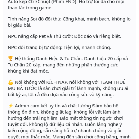
Auto kẹp Ctrl/Chuột (Phím END): Hỗ trợ tối đa cho mọi
thao tác trong game.
Tính năng Soi đồ đối thủ: Công khai, minh bạch, không lo
bị giấu bài.
NPC nâng cấp Pet và Thú cưỡi: Độc đáo và riêng biệt.
NPC đổi trang bị tự động: Tiện lợi, nhanh chóng.
🏆 Hệ thống Danh Hiệu & Tu Chân: Danh hiệu 20 cấp và
Tu Chân 20 cấp, mang đến những phần thưởng cực
khủng khi đạt mốc.
💪 Nói không với KÍCH NẠP, nói không với TEAM THUÊ!
MU BÁ TƯỚC là sân chơi giải trí lành mạnh, không ưu ái
bất kỳ ai, tất cả đều dựa vào công sức và kỹ năng.
⚡️ Admin cam kết uy tín và chất lượng Đảm bảo hệ
thống ổn định, không giật lag, không lỗi vặt làm ảnh
hưởng đến trải nghiệm. Bảo mật thông tin người chơi
tuyệt đối, không lộ dữ liệu cá nhân. Luôn lắng nghe ý
kiến cộng đồng, sẵn sàng hỗ trợ nhanh chóng và giải
quyết mọi thắc mắc. Mang đến sân chơi công bằng, minh