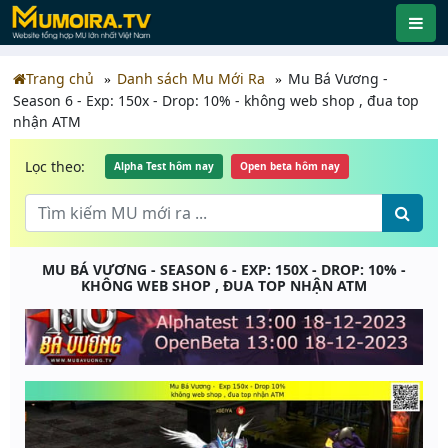
Trang chủ
Danh sách Mu Mới Ra
Mu Bá Vương -
Season 6 - Exp: 150x - Drop: 10% - không web shop , đua top
nhận ATM
Lọc theo:
Alpha Test hôm nay
Open beta hôm nay
MU BÁ VƯƠNG - SEASON 6 - EXP: 150X - DROP: 10% -
KHÔNG WEB SHOP , ĐUA TOP NHẬN ATM