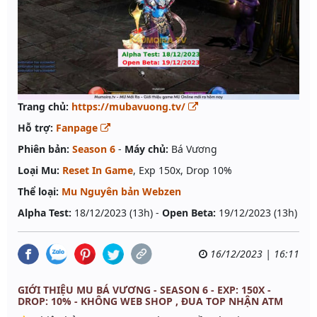
Trang chủ:
https://mubavuong.tv/
Hỗ trợ:
Fanpage
Phiên bản:
Season 6
-
Máy chủ:
Bá Vương
Loại Mu:
Reset In Game
, Exp 150x, Drop 10%
Thể loại:
Mu Nguyên bản Webzen
Alpha Test:
18/12/2023 (13h) -
Open Beta:
19/12/2023 (13h)
16/12/2023 | 16:11
GIỚI THIỆU MU BÁ VƯƠNG - SEASON 6 - EXP: 150X -
DROP: 10% - KHÔNG WEB SHOP , ĐUA TOP NHẬN ATM