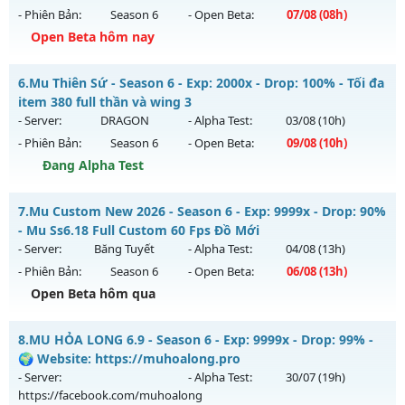
- Phiên Bản:
Season 6
- Open Beta:
07/08
(08h)
Exp: 9999x - Drop: 90%
Open Beta hôm nay
Kiểu reset: Reset In Game
Thể loại: Mu Bán Đồ Full Trong Shop
Mu Trường Tồn - Cam kết lâu dài - Máy chủ siêu mượt
6.
Mu Thiên Sứ - Season 6 - Exp: 2000x - Drop: 100% - Tối đa
Antihack: Phoenix 2026
Mu mới ra tháng 08 2026 - Mở máy chủ
Thần Tốc
vào 08h
item 380 full thần và wing 3
ngày 07/08/2626
- Server:
DRAGON
- Alpha Test:
03/08
(10h)
- Phiên Bản:
Season 6
- Open Beta:
09/08
(10h)
Exp: 9999x - Drop: 90%
Đang Alpha Test
Kiểu reset: Reset In Game
Thể loại: Mu Nguyên bản Webzen
Mu Thiên Sứ - Tối đa item 380 full thần và wing 3
7.
Mu Custom New 2026 - Season 6 - Exp: 9999x - Drop: 90%
Antihack: ICMPROTECT ✅ 🔴 ✨ ⚡️
Mu mới ra tháng 08 2026 - Mở máy chủ
DRAGON
vào 10h
- Mu Ss6.18 Full Custom 60 Fps Đồ Mới
ngày 09/08/2626
- Server:
Băng Tuyết
- Alpha Test:
04/08
(13h)
- Phiên Bản:
Season 6
- Open Beta:
06/08
(13h)
Exp: 2000x - Drop: 100%
Open Beta hôm qua
Kiểu reset: Reset In Game
Thể loại: Mu Nguyên bản Webzen
Mu Custom New 2026 - Mu Ss6.18 Full Custom 60 Fps Đồ
8.
MU HỎA LONG 6.9 - Season 6 - Exp: 9999x - Drop: 99% -
Mới
Antihack: sharkguard
🌍 Website: https://muhoalong.pro
Mu mới ra tháng 08 2026 - Mở máy chủ
Băng Tuyết
vào 13h
- Server:
- Alpha Test:
30/07
(19h)
ngày 06/08/2626
https://facebook.com/muhoalong