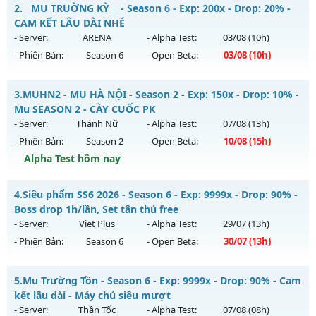
MU Hà Nội Xưa – ss6 - 100% GAME CÀY CUỐC, CHĂM CHỈ LÀ
2.
__MU TRUỜNG KỲ__ - Season 6 - Exp: 200x - Drop: 20% -
CÓ
CAM KẾT LÂU DÀI NHÉ
Mu mới ra tháng 08 2026 - Mở máy chủ
Hoài Niệm
vào 13h
- Server:
ARENA
- Alpha Test:
03/08
(10h)
ngày 09/08/2626
- Phiên Bản:
Season 6
- Open Beta:
03/08
(10h)
Exp: 500x - Drop: 50%
__MU TRUỜNG KỲ__ - CAM KẾT LÂU DÀI NHÉ
Kiểu reset: Reset In Game
3.
MUHN2 - MU HÀ NỘI - Season 2 - Exp: 150x - Drop: 10% -
Mu mới ra tháng 08 2026 - Mở máy chủ
ARENA
vào 10h
Mu SEASON 2 - CÀY CUỐC PK
Thể loại: Mu Nguyên bản Webzen
ngày 03/08/2626
- Server:
Thánh Nữ
- Alpha Test:
07/08
(13h)
Antihack: BDCAM
- Phiên Bản:
Season 2
- Open Beta:
10/08
(15h)
Exp: 200x - Drop: 20%
Alpha Test hôm nay
Kiểu reset: Reset In Game
Thể loại: Mu Nguyên bản Webzen
MUHN2 - MU HÀ NỘI - Mu SEASON 2 - CÀY CUỐC PK
4.
Siêu phẩm SS6 2026 - Season 6 - Exp: 9999x - Drop: 90% -
Antihack: GoldShield
Mu mới ra tháng 08 2026 - Mở máy chủ
Thánh Nữ
vào 15h
Boss drop 1h/lần, Set tân thủ free
ngày 10/08/2626
- Server:
Viet Plus
- Alpha Test:
29/07
(13h)
- Phiên Bản:
Season 6
- Open Beta:
30/07
(13h)
Exp: 150x - Drop: 10%
Kiểu reset: Reset In Game
Siêu phẩm SS6 2026 - Boss drop 1h/lần, Set tân thủ free
5.
Mu Trường Tồn - Season 6 - Exp: 9999x - Drop: 90% - Cam
Thể loại: Mu Nguyên bản Webzen
Mu mới ra tháng 07 2026 - Mở máy chủ
Viet Plus
vào 13h
kết lâu dài - Máy chủ siêu mượt
Antihack: IGMU.DEV
ngày 30/07/2626
- Server:
Thần Tốc
- Alpha Test:
07/08
(08h)