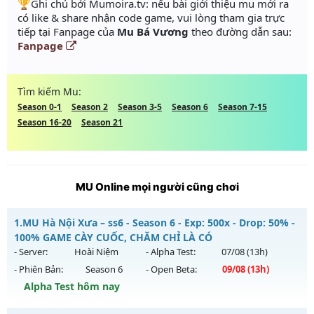
️🏆Ghi chú bởi Mumoira.tv: nếu bài giới thiệu mu mới ra
có like & share nhận code game, vui lòng tham gia trực
tiếp tại Fanpage của
Mu Bá Vương
theo đường dẫn sau:
Fanpage
Tìm kiếm Mu:
Season 0-1
Season 2
Season 3-5
Season 6
Season 7-15
Season 16-20
Season 21
MU Online mọi người cũng chơi
1.
MU Hà Nội Xưa – ss6 - Season 6 - Exp: 500x - Drop: 50% -
100% GAME CÀY CUỐC, CHĂM CHỈ LÀ CÓ
- Server:
Hoài Niệm
- Alpha Test:
07/08
(13h)
- Phiên Bản:
Season 6
- Open Beta:
09/08
(13h)
Alpha Test hôm nay