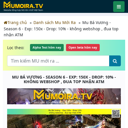
Trang chủ
Danh sách Mu Mới Ra
Mu Bá Vương -
Season 6 - Exp: 150x - Drop: 10% - không webshop , đua top
nhận ATM
Lọc theo:
Alpha Test hôm nay
Open beta hôm nay
MU BÁ VƯƠNG - SEASON 6 - EXP: 150X - DROP: 10% -
KHÔNG WEBSHOP , ĐUA TOP NHẬN ATM