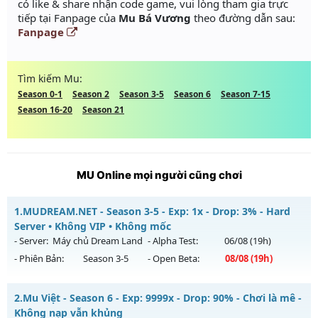
có like & share nhận code game, vui lòng tham gia trực
tiếp tại Fanpage của
Mu Bá Vương
theo đường dẫn sau:
Fanpage
Tìm kiếm Mu:
Season 0-1
Season 2
Season 3-5
Season 6
Season 7-15
Season 16-20
Season 21
MU Online mọi người cũng chơi
1.
MUDREAM.NET - Season 3-5 - Exp: 1x - Drop: 3% - Hard
Server • Không VIP • Không mốc
- Server:
Máy chủ Dream Land
- Alpha Test:
06/08
(19h)
- Phiên Bản:
Season 3-5
- Open Beta:
08/08
(19h)
MUDREAM.NET - Hard Server • Không VIP • Không mốc
2.
Mu Việt - Season 6 - Exp: 9999x - Drop: 90% - Chơi là mê -
Mu mới ra tháng 08 2026 - Mở máy chủ
Máy chủ Dream
Không nạp vẫn khủng