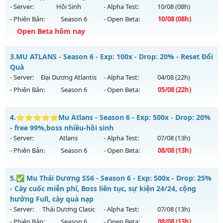
Land
vào 19h ngày 08/08/2626
- Server:
Hồi Sinh
- Alpha Test:
10/08
(08h)
- Phiên Bản:
Season 6
- Open Beta:
10/08
(08h)
Exp: 1x - Drop: 3%
Open Beta hôm nay
Kiểu reset: Non Reset
Thể loại: Mu Nguyên bản Webzen
Mu Việt - Chơi là mê - Không nạp vẫn khủng
3.
MU ATLANS - Season 6 - Exp: 100x - Drop: 20% - Reset Đổi
Antihack: Chống Hack/ Dupe 100%
Mu mới ra tháng 08 2026 - Mở máy chủ
Hồi Sinh
vào 08h
Quà
ngày 10/08/2626
- Server:
Đại Dương Atlantis
- Alpha Test:
04/08
(22h)
- Phiên Bản:
Season 6
- Open Beta:
05/08
(22h)
Exp: 9999x - Drop: 90%
Kiểu reset: Reset In Game
MU ATLANS - Reset Đổi Quà
4.
⭐⭐⭐⭐⭐Mu Atlans - Season 6 - Exp: 500x - Drop: 20%
Thể loại: Mu Nguyên bản Webzen
Mu mới ra tháng 08 2026 - Mở máy chủ
Đại Dương Atlantis
- free 99%,boss nhiều-hồi sinh
Antihack: ICMPROTECT ✅ 🔴 ✨ ⚡️
vào 22h ngày 05/08/2626
- Server:
Atlans
- Alpha Test:
07/08
(13h)
- Phiên Bản:
Season 6
- Open Beta:
08/08
(13h)
Exp: 100x - Drop: 20%
Kiểu reset: Reset In Game
⭐⭐⭐⭐⭐Mu Atlans - free 99%,boss nhiều-hồi sinh
5.
✅ Mu Thái Dương SS6 - Season 6 - Exp: 500x - Drop: 25%
Thể loại: Mu Nguyên bản Webzen
Mu mới ra tháng 08 2026 - Mở máy chủ
Atlans
vào 13h
- Cày cuốc miễn phí, Boss liên tục, sự kiện 24/24, cộng
Antihack: Shark
ngày 08/08/2626
hưởng Full, cày quà nạp
- Server:
Thái Dương Clasic
- Alpha Test:
07/08
(13h)
Exp: 500x - Drop: 20%
- Phiên Bản:
Season 6
- Open Beta:
08/08
(13h)