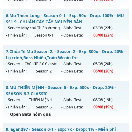
Kiểu reset: Reset In Game
Thể loại: Mu Nguyên bản Webzen
✅ Mu Thái Dương SS6 - Cày cuốc miễn phí, Boss liên tục,
6.
Mu Thiên Long - Season 0-1 - Exp: 50x - Drop: 100% - MU
sự kiện 24/24, cộng hưởng Full, cày quà nạp
Antihack: chống hack 99%
SS1.9 –CHUẨN CÀY CẤY NGUYÊN BẢN
Mu mới ra tháng 08 2026 - Mở máy chủ
Thái Dương Clasic
- Server:
Máy chủ Thiên Vương
- Alpha Test:
03/08
(22h)
vào 13h ngày 08/08/2626
- Phiên Bản:
Season 0-1
- Open Beta:
03/08
(22h)
Exp: 500x - Drop: 25%
Mu Thiên Long - MU SS1.9 –CHUẨN CÀY CẤY NGUYÊN BẢN
Kiểu reset: Reset In Game
7.
Chúa Tể Mu Season 2. - Season 2 - Exp: 300x - Drop: 20% -
Mu mới ra tháng 08 2026 - Mở máy chủ
Máy chủ Thiên
Lộ trình,Boss Nhiều,Train Wcoin fre
Thể loại: Mu Nguyên bản Webzen
Vương
vào 22h ngày 03/08/2626
- Server:
Chúa Tể 2.0 Classic
- Alpha Test:
05/08
(20h)
Antihack: VIP SHIELD
- Phiên Bản:
Season 2
- Open Beta:
06/08
(20h)
Exp: 50x - Drop: 100%
Kiểu reset: Reset In Game
Chúa Tể Mu Season 2. - Lộ trình,Boss Nhiều,Train Wcoin fre
8.
MU THIÊN MỆNH - Season 6 - Exp: 500x - Drop: 20% -
Thể loại: Mu Nguyên bản Webzen
Mu mới ra tháng 08 2026 - Mở máy chủ
Chúa Tể 2.0 Classic
SEASON 6.3 CLASSIC
Antihack: Gameguard
vào 20h ngày 06/08/2626
- Server:
THIÊN MỆNH
- Alpha Test:
08/08
(19h)
- Phiên Bản:
Season 6
- Open Beta:
09/08
(19h)
Exp: 300x - Drop: 20%
Open Beta hôm qua
Kiểu reset: Reset In Game
Thể loại: Mu Nguyên bản Webzen
MU THIÊN MỆNH - SEASON 6.3 CLASSIC
9.
legend97 - Season 0-1 - Exp: 7x - Drop: 1% - Miễn phí