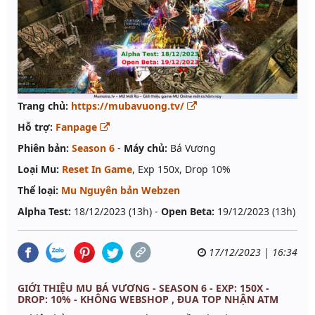
Trang chủ:
https://mubavuong.tv/
Hỗ trợ:
Fanpage
Phiên bản:
Season 6
-
Máy chủ:
Bá Vương
Loại Mu:
Reset In Game
, Exp 150x, Drop 10%
Thể loại:
Mu Nguyên bản Webzen
Alpha Test:
18/12/2023 (13h) -
Open Beta:
19/12/2023 (13h)
17/12/2023 | 16:34
GIỚI THIỆU MU BÁ VƯƠNG - SEASON 6 - EXP: 150X -
DROP: 10% - KHÔNG WEBSHOP , ĐUA TOP NHẬN ATM