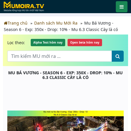
Trang chủ
Danh sách Mu Mới Ra
Mu Bá Vương -
Season 6 - Exp: 350x - Drop: 10% - Mu 6.3 Classic Cày là có
Lọc theo:
Alpha Test hôm nay
Open beta hôm nay
MU BÁ VƯƠNG - SEASON 6 - EXP: 350X - DROP: 10% - MU
6.3 CLASSIC CÀY LÀ CÓ