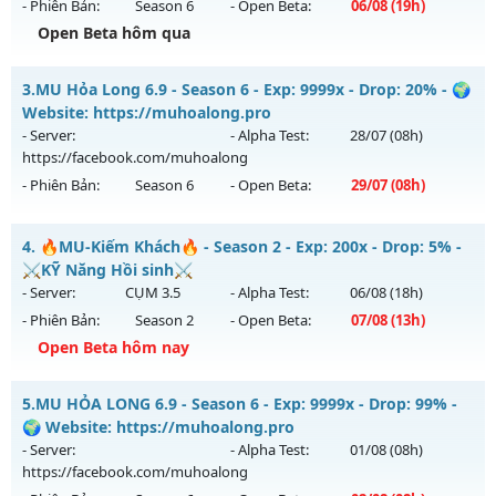
- Phiên Bản:
Season 6
- Open Beta:
06/08
(19h)
Kiểu reset: Reset In Game
Open Beta hôm qua
Thể loại: Mu Custom thêm đồ mới
📌Mu Long Kiếm 19:00 - Boss liên tục, event cả ngày, vào là
Antihack: Anti
3.
MU Hỏa Long 6.9 - Season 6 - Exp: 9999x - Drop: 20% - 🌍
mê , Open 19:00 hôm nay
Website: https://muhoalong.pro
Mu mới ra tháng 08 2026 - Mở máy chủ
Long Kiếm
vào 19h
- Server:
- Alpha Test:
28/07
(08h)
ngày 06/08/2626
https://facebook.com/muhoalong
- Phiên Bản:
Season 6
- Open Beta:
29/07
(08h)
Exp: 500x - Drop: 25%
Kiểu reset: Reset In Game
MU Hỏa Long 6.9 - 🌍 Website: https://muhoalong.pro
4.
🔥MU-Kiếm Khách🔥 - Season 2 - Exp: 200x - Drop: 5% -
Thể loại: Mu Nguyên bản Webzen
Mu mới ra tháng 07 2026 - Mở máy chủ
⚔️KỸ Năng Hồi sinh⚔️
Antihack: VIP SHIELD
https://facebook.com/muhoalong
vào 08h ngày
- Server:
CỤM 3.5
- Alpha Test:
06/08
(18h)
29/07/2626
- Phiên Bản:
Season 2
- Open Beta:
07/08
(13h)
Exp: 9999x - Drop: 20%
Open Beta hôm nay
Kiểu reset: Non Reset
🔥MU-Kiếm Khách🔥 - ⚔️KỸ Năng Hồi sinh⚔️
5.
MU HỎA LONG 6.9 - Season 6 - Exp: 9999x - Drop: 99% -
Thể loại: Mu Nguyên bản Webzen
Mu mới ra tháng 08 2026 - Mở máy chủ
CỤM 3.5
vào 13h
🌍 Website: https://muhoalong.pro
Antihack: XShield
ngày 07/08/2626
- Server:
- Alpha Test:
01/08
(08h)
https://facebook.com/muhoalong
Exp: 200x - Drop: 5%