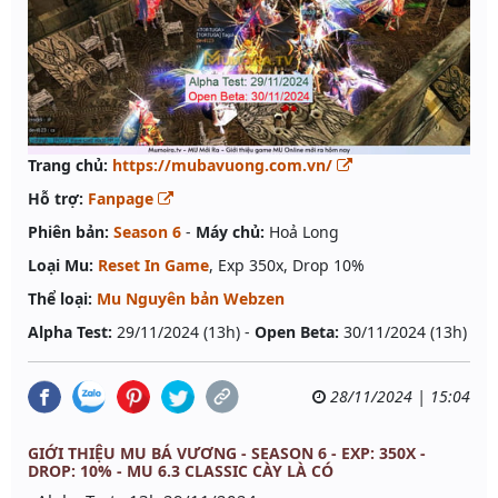
Trang chủ:
https://mubavuong.com.vn/
Hỗ trợ:
Fanpage
Phiên bản:
Season 6
-
Máy chủ:
Hoả Long
Loại Mu:
Reset In Game
, Exp 350x, Drop 10%
Thể loại:
Mu Nguyên bản Webzen
Alpha Test:
29/11/2024 (13h) -
Open Beta:
30/11/2024 (13h)
28/11/2024 | 15:04
GIỚI THIỆU MU BÁ VƯƠNG - SEASON 6 - EXP: 350X -
DROP: 10% - MU 6.3 CLASSIC CÀY LÀ CÓ