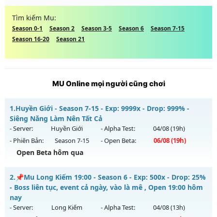
Tìm kiếm Mu:
Season 0-1
Season 2
Season 3-5
Season 6
Season 7-15
Season 16-20
Season 21
MU Online mọi người cũng chơi
1.
Huyền Giới - Season 7-15 - Exp: 9999x - Drop: 999% -
Siêng Năng Làm Nên Tất Cả
- Server:
Huyền Giới
- Alpha Test:
04/08
(19h)
- Phiên Bản:
Season 7-15
- Open Beta:
06/08
(19h)
Open Beta hôm qua
Huyền Giới - Siêng Năng Làm Nên Tất Cả
2.
📌Mu Long Kiếm 19:00 - Season 6 - Exp: 500x - Drop: 25%
Mu mới ra tháng 08 2026 - Mở máy chủ
Huyền Giới
vào 19h
- Boss liên tục, event cả ngày, vào là mê , Open 19:00 hôm
ngày 06/08/2626
nay
- Server:
Long Kiếm
- Alpha Test:
04/08
(13h)
Exp: 9999x - Drop: 999%