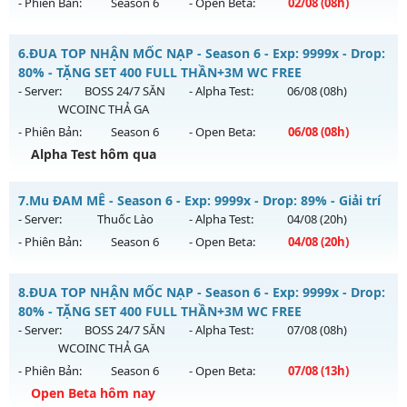
- Phiên Bản:
Season 6
- Open Beta:
02/08
(08h)
Kiểu reset: Reset In Game
Thể loại: Mu Nguyên bản Webzen
MU HỎA LONG 6.9 - 🌍 Website: https://muhoalong.pro
6.
ĐUA TOP NHẬN MỐC NẠP - Season 6 - Exp: 9999x - Drop:
Antihack: Sharkguard
Mu mới ra tháng 08 2026 - Mở máy chủ
80% - TẶNG SET 400 FULL THẦN+3M WC FREE
https://facebook.com/muhoalong
vào 08h ngày
- Server:
BOSS 24/7 SĂN
- Alpha Test:
06/08
(08h)
02/08/2626
WCOINC THẢ GA
- Phiên Bản:
Season 6
- Open Beta:
06/08
(08h)
Exp: 9999x - Drop: 99%
Alpha Test hôm qua
Kiểu reset: Non Reset
Thể loại: Mu Nguyên bản Webzen
ĐUA TOP NHẬN MỐC NẠP - TẶNG SET 400 FULL THẦN+3M
7.
Mu ĐAM MÊ - Season 6 - Exp: 9999x - Drop: 89% - Giải trí
WC FREE
Antihack: XShield
- Server:
Thuốc Lào
- Alpha Test:
04/08
(20h)
Mu mới ra tháng 08 2026 - Mở máy chủ
BOSS 24/7 SĂN
- Phiên Bản:
Season 6
- Open Beta:
04/08
(20h)
WCOINC THẢ GA
vào 08h ngày 06/08/2626
Exp: 9999x - Drop: 80%
Mu ĐAM MÊ - Giải trí
8.
ĐUA TOP NHẬN MỐC NẠP - Season 6 - Exp: 9999x - Drop:
Kiểu reset: Reset In Game
Mu mới ra tháng 08 2026 - Mở máy chủ
Thuốc Lào
vào 20h
80% - TẶNG SET 400 FULL THẦN+3M WC FREE
ngày 04/08/2626
- Server:
BOSS 24/7 SĂN
- Alpha Test:
07/08
(08h)
Thể loại: Mu Nguyên bản Webzen
WCOINC THẢ GA
Exp: 9999x - Drop: 89%
Antihack: KHÔNG THỂ HACK
- Phiên Bản:
Season 6
- Open Beta:
07/08
(13h)
Kiểu reset: Reset In Game
Open Beta hôm nay