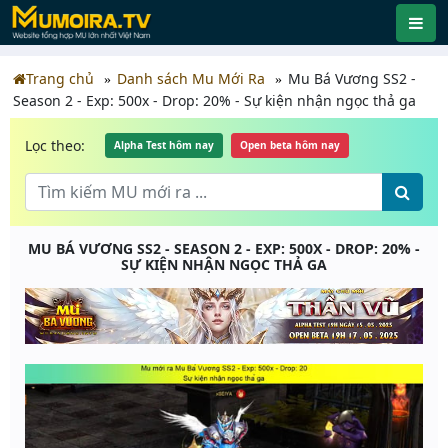
Trang chủ
Danh sách Mu Mới Ra
Mu Bá Vương SS2 -
Season 2 - Exp: 500x - Drop: 20% - Sự kiện nhận ngọc thả ga
Lọc theo:
Alpha Test hôm nay
Open beta hôm nay
MU BÁ VƯƠNG SS2 - SEASON 2 - EXP: 500X - DROP: 20% -
SỰ KIỆN NHẬN NGỌC THẢ GA