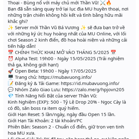
Thoại - Bùng nổ với máy chủ mới Thần Vũ! ⚔️🔥
Bạn đã sẵn sàng quay trở lại lục địa MU huyền thoại, nơi
những trận chiến không hồi kết và tình bằng hữu mãi
khắc ghi?
✨ Server mới Thần Vũ Bá Vương ✨ sẽ đưa bạn trở về
với những ký ức huy hoàng nhất của MU Online, với lối
chơi Season 2 kinh điển, đồ họa hoài niệm và những cải
tiến hấp dẫn!
📅 CHÍNH THỨC KHAI MỞ VÀO THÁNG 5/2025 📅
⏰ Alpha Test: 19h00 - Ngày 15/05/2025 (Trải nghiệm
thả ga, không giới hạn!)
🚀 Open Beta: 19h00 - Ngày 17/05/2025
🖥 Trang chủ: https://mubavuong.info/
📝 Đăng ký & Tải Game: https://id.mubavuong.info/
💬 Nhóm Zalo Giao Lưu: https://zalo.me/g/hpjovn205
💎 Tính Năng Nổi Bật của server Thần Vũ:
Kinh Nghiệm (EXP): 500 - Tỷ Lệ Drop 20% - Ngọc Cày là
có đồ, săn boss ra item quý hiếm.
Giới Hạn Reset: 5 lần/ngày, ngày đầu Open 15 lần.
Giới Hạn Tài Khoản: 2 tài khoản/PC
Phiên Bản: Season 2 - Chuẩn cổ điển, giữ trọn vẹn tinh
hoa MU xưa.
Lối Chơi Giải Trí: PK đã tay, săn boss thả ga, sự kiện ngập