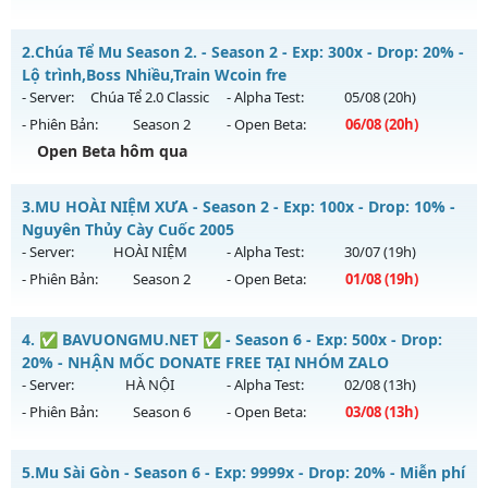
MU HỎA LONG 6.9 - 🌍 Website: https://muhoalong.pro
2.
Chúa Tể Mu Season 2. - Season 2 - Exp: 300x - Drop: 20% -
Mu mới ra tháng 08 2026 - Mở máy chủ
Lộ trình,Boss Nhiều,Train Wcoin fre
https://facebook.com/muhoalong
vào 08h ngày
- Server:
Chúa Tể 2.0 Classic
- Alpha Test:
05/08
(20h)
03/08/2626
- Phiên Bản:
Season 2
- Open Beta:
06/08
(20h)
Exp: 9999x - Drop: 20%
Open Beta hôm qua
Kiểu reset: Non Reset
Chúa Tể Mu Season 2. - Lộ trình,Boss Nhiều,Train Wcoin fre
3.
MU HOÀI NIỆM XƯA - Season 2 - Exp: 100x - Drop: 10% -
Thể loại: Mu Nguyên bản Webzen
Mu mới ra tháng 08 2026 - Mở máy chủ
Chúa Tể 2.0 Classic
Nguyên Thủy Cày Cuốc 2005
Antihack: XShield
vào 20h ngày 06/08/2626
- Server:
HOÀI NIỆM
- Alpha Test:
30/07
(19h)
- Phiên Bản:
Season 2
- Open Beta:
01/08
(19h)
Exp: 300x - Drop: 20%
Kiểu reset: Reset In Game
MU HOÀI NIỆM XƯA - Nguyên Thủy Cày Cuốc 2005
4.
✅ BAVUONGMU.NET ✅ - Season 6 - Exp: 500x - Drop:
Thể loại: Mu Nguyên bản Webzen
Mu mới ra tháng 08 2026 - Mở máy chủ
HOÀI NIỆM
vào 19h
20% - NHẬN MỐC DONATE FREE TẠI NHÓM ZALO
Antihack: antihack
ngày 01/08/2626
- Server:
HÀ NỘI
- Alpha Test:
02/08
(13h)
- Phiên Bản:
Season 6
- Open Beta:
03/08
(13h)
Exp: 100x - Drop: 10%
Kiểu reset: Reset In Game
✅ BAVUONGMU.NET ✅ - NHẬN MỐC DONATE FREE TẠI
5.
Mu Sài Gòn - Season 6 - Exp: 9999x - Drop: 20% - Miễn phí
Thể loại: Mu Nguyên bản Webzen
NHÓM ZALO