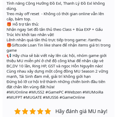
Tính năng Cộng Hưởng Đồ Exl, Thanh Lý Đồ Exl không
dùng.
Treo máy off reset - Không có thời gian online vẫn lên
cấp, bám top.
🎁 Hỗ trợ tân thủ:
Nhận ngay Set đồ tân thủ theo Class + Bùa EXP + Gấu
Trúc khi khởi tạo nhân vật!
Lệnh nhận quà tân thủ trực tiếp trong game: /tanthu
🎁Giftcode Loan Tin like share để nhận items giá trị trong
game
📢 Hãy chia sẻ bài viết này lên các hội, nhóm game giới
thiệu MU miễn phí ở chế độ công khai để nhận cặp vé
BC,DV 10 lần, Ring HP, GST và ngọc Hỗn Nguyên nào!
Cùng nhau xây dựng một cộng đồng MU Season 2 vững
mạnh, Tái Sinh đam mê, giải trí không giới hạn
Đừng bỏ lỡ cơ hội trở thành những chiến binh đầu tiên
đặt chân lên vùng đất hứa!
#MUOnline #MUSS2 #GamePC #Webzen #MUMoiRa
#MUFPT #MUGATE #MUSS6 #GameOnline
Hãy đánh giá MU này!