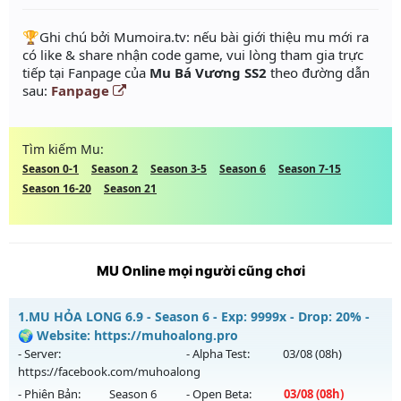
️🏆Ghi chú bởi Mumoira.tv: nếu bài giới thiệu mu mới ra
có like & share nhận code game, vui lòng tham gia trực
tiếp tại Fanpage của
Mu Bá Vương SS2
theo đường dẫn
sau:
Fanpage
Tìm kiếm Mu:
Season 0-1
Season 2
Season 3-5
Season 6
Season 7-15
Season 16-20
Season 21
MU Online mọi người cũng chơi
1.
MU HỎA LONG 6.9 - Season 6 - Exp: 9999x - Drop: 20% -
🌍 Website: https://muhoalong.pro
- Server:
- Alpha Test:
03/08
(08h)
https://facebook.com/muhoalong
- Phiên Bản:
Season 6
- Open Beta:
03/08
(08h)