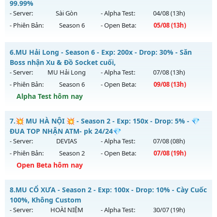
99.99%
Antihack: Phiên bản mới nhất
Mu mới ra tháng 08 2026 - Mở máy chủ
HÀ NỘI
vào 13h
- Server:
Sài Gòn
- Alpha Test:
04/08
(13h)
ngày 03/08/2626
- Phiên Bản:
Season 6
- Open Beta:
05/08
(13h)
Exp: 500x - Drop: 20%
Mu Sài Gòn - Miễn phí 99.99%
Kiểu reset: Reset In Game
6.
MU Hải Long - Season 6 - Exp: 200x - Drop: 30% - Săn
Mu mới ra tháng 08 2026 - Mở máy chủ
Sài Gòn
vào 13h
Boss nhận Xu & Đồ Socket cuối,
Thể loại: Mu Nguyên bản Webzen
ngày 05/08/2626
- Server:
MU Hải Long
- Alpha Test:
07/08
(13h)
Antihack: FPS 60 PLUS - CHỐNG HACK 100%
- Phiên Bản:
Season 6
- Open Beta:
09/08
(13h)
Exp: 9999x - Drop: 20%
Alpha Test hôm nay
Kiểu reset: Reset In Game
Thể loại: Mu Custom thêm đồ mới
MU Hải Long - Săn Boss nhận Xu & Đồ Socket cuối,
7.
💥 MU HÀ NỘI 💥 - Season 2 - Exp: 150x - Drop: 5% - 💎
Antihack: 8x
Mu mới ra tháng 08 2026 - Mở máy chủ
MU Hải Long
vào
ĐUA TOP NHẬN ATM- pk 24/24💎
13h ngày 09/08/2626
- Server:
DEVIAS
- Alpha Test:
07/08
(08h)
- Phiên Bản:
Season 2
- Open Beta:
07/08
(19h)
Exp: 200x - Drop: 30%
Open Beta hôm nay
Kiểu reset: Reset In Game
Thể loại: Mu Nguyên bản Webzen
💥 MU HÀ NỘI 💥 - 💎 ĐUA TOP NHẬN ATM- pk 24/24💎
8.
MU CỔ XƯA - Season 2 - Exp: 100x - Drop: 10% - Cày Cuốc
Antihack: VietGuard
Mu mới ra tháng 08 2026 - Mở máy chủ
DEVIAS
vào 19h
100%, Không Custom
ngày 07/08/2626
- Server:
HOÀI NIỆM
- Alpha Test:
30/07
(19h)