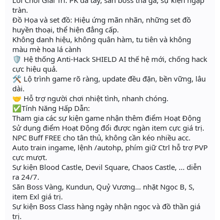
tràn.
Đồ Họa và set đồ: Hiệu ứng mãn nhãn, những set đồ
huyền thoại, thể hiện đẳng cấp.
Không danh hiệu, không quân hàm, tu tiên và không
màu mè hoa lá cành
🛡️ Hệ thống Anti-Hack SHIELD AI thế hệ mới, chống hack
cực hiệu quả.
🛠️ Lộ trình game rõ ràng, update đều đặn, bền vững, lâu
dài.
🤝 Hỗ trợ người chơi nhiệt tình, nhanh chóng.
✅Tính Năng Hấp Dẫn:
Tham gia các sự kiện game nhận thêm điểm Hoạt Động
Sử dụng điểm Hoạt Động đổi được ngàn item cực giá trị.
NPC Buff FREE cho tân thủ, không cần kéo nhiều acc.
Auto train ingame, lệnh /autohp, phím giữ Ctrl hỗ trợ PVP
cực mượt.
Sự kiện Blood Castle, Devil Square, Chaos Castle, ... diễn
ra 24/7.
Săn Boss Vàng, Kundun, Quỷ Vương... nhặt Ngọc B, S,
item Exl giá trị.
Sự kiện Boss Class hàng ngày nhận ngọc và đồ thần giá
trị.