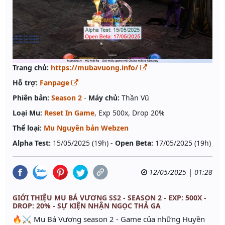
Trang chủ:
https://mubavuong.info/
Hỗ trợ:
Fanpage
Phiên bản:
Season 2
-
Máy chủ:
Thần Vũ
Loại Mu:
Reset In Game
, Exp 500x, Drop 20%
Thể loại:
Mu Nguyên bản Webzen
Alpha Test:
15/05/2025 (19h) -
Open Beta:
17/05/2025 (19h)
12/05/2025 | 01:28
GIỚI THIỆU MU BÁ VƯƠNG SS2 - SEASON 2 - EXP: 500X -
DROP: 20% - SỰ KIỆN NHẬN NGỌC THẢ GA
🔥⚔️ Mu Bá Vương season 2 - Game của những Huyền