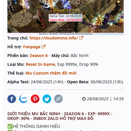
Trang chủ:
https://mudamme.info/
Hỗ trợ:
Fanpage
Phiên bản:
Season 6
-
Máy chủ:
Bắc Ninh
Loại Mu:
Reset In Game
, Exp 9999x, Drop 90%
Thể loại:
Mu Custom thêm đồ mới
Alpha Test:
24/08/2025 (14h) -
Open Beta:
30/08/2025 (13h)
28/08/2025 | 14:59
GIỚI THIỆU MU BẮC NINH - SEASON 6 - EXP: 9999X -
DROP: 90% - INBOX ZALO HỖ TRỢ MAX ĐỒ
✅HỆ THỐNG DANH HIỆU