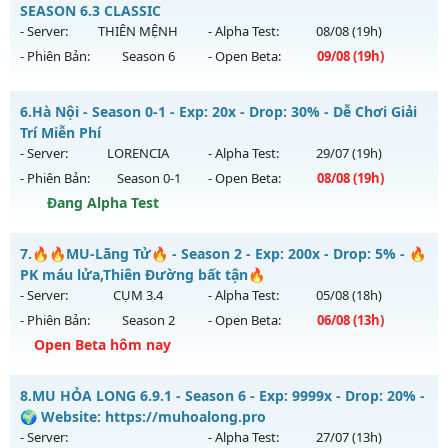
Mu mới ra tháng 07 2026 - Mở máy chủ
Mu WarX
vào 20h
SEASON 6.3 CLASSIC
Antihack: Antihack
ngày 31/07/2626
- Server:
THIÊN MỆNH
- Alpha Test:
08/08
(19h)
- Phiên Bản:
Season 6
- Open Beta:
09/08
(19h)
Exp: 400x - Drop: 20%
Kiểu reset: Reset In Game
MU THIÊN MỆNH - SEASON 6.3 CLASSIC
6.
Hà Nội - Season 0-1 - Exp: 20x - Drop: 30% - Dễ Chơi Giải
Thể loại: Mu Custom thêm đồ mới
Mu mới ra tháng 08 2026 - Mở máy chủ
THIÊN MỆNH
vào
Trí Miễn Phí
Antihack: UGK Shield + Phoenix
19h ngày 09/08/2626
- Server:
LORENCIA
- Alpha Test:
29/07
(19h)
- Phiên Bản:
Season 0-1
- Open Beta:
08/08
(19h)
Exp: 500x - Drop: 20%
Đang Alpha Test
Kiểu reset: Reset In Game
Thể loại: Mu Nguyên bản Webzen
Hà Nội - Dễ Chơi Giải Trí Miễn Phí
7.
🔥🔥MU-Lãng Tử🔥 - Season 2 - Exp: 200x - Drop: 5% - 🔥
Antihack: Antihack chạy bằng cơm
Mu mới ra tháng 08 2026 - Mở máy chủ
LORENCIA
vào 19h
PK máu lửa,Thiên Đường bất tận🔥
ngày 08/08/2626
- Server:
CỤM 3.4
- Alpha Test:
05/08
(18h)
- Phiên Bản:
Season 2
- Open Beta:
06/08
(13h)
Exp: 20x - Drop: 30%
Open Beta hôm nay
Kiểu reset: Reset In Game
Thể loại: Mu Nguyên bản Webzen
🔥🔥MU-Lãng Tử🔥 - 🔥PK máu lửa,Thiên Đường bất tận🔥
8.
MU HỎA LONG 6.9.1 - Season 6 - Exp: 9999x - Drop: 20% -
Antihack: gold
Mu mới ra tháng 08 2026 - Mở máy chủ
CỤM 3.4
vào 13h
🌍 Website: https://muhoalong.pro
ngày 06/08/2626
- Server:
- Alpha Test:
27/07
(13h)