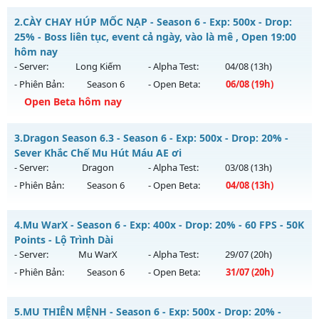
__MU LÃNH CHÚA__ - CHƠI LÀ NGHIỀN
2.
CÀY CHAY HÚP MỐC NẠP - Season 6 - Exp: 500x - Drop:
Mu mới ra tháng 08 2026 - Mở máy chủ
HÀ NỘI
vào 08h
25% - Boss liên tục, event cả ngày, vào là mê , Open 19:00
ngày 02/08/2626
hôm nay
- Server:
Long Kiếm
- Alpha Test:
04/08
(13h)
Exp: 300x - Drop: 20%
- Phiên Bản:
Season 6
- Open Beta:
06/08
(19h)
Kiểu reset: Reset In Game
Open Beta hôm nay
Thể loại: Mu Nguyên bản Webzen
CÀY CHAY HÚP MỐC NẠP - Boss liên tục, event cả ngày, vào
Antihack: GoldShield
3.
Dragon Season 6.3 - Season 6 - Exp: 500x - Drop: 20% -
là mê , Open 19:00 hôm nay
Sever Khắc Chế Mu Hút Máu AE ơi
Mu mới ra tháng 08 2026 - Mở máy chủ
Long Kiếm
vào 19h
- Server:
Dragon
- Alpha Test:
03/08
(13h)
ngày 06/08/2626
- Phiên Bản:
Season 6
- Open Beta:
04/08
(13h)
Exp: 500x - Drop: 25%
Dragon Season 6.3 - Sever Khắc Chế Mu Hút Máu AE ơi
Kiểu reset: Reset In Game
4.
Mu WarX - Season 6 - Exp: 400x - Drop: 20% - 60 FPS - 50K
Mu mới ra tháng 08 2026 - Mở máy chủ
Dragon
vào 13h
Points - Lộ Trình Dài
Thể loại: Mu Nguyên bản Webzen
ngày 04/08/2626
- Server:
Mu WarX
- Alpha Test:
29/07
(20h)
Antihack: VIP SHIELD
- Phiên Bản:
Season 6
- Open Beta:
31/07
(20h)
Exp: 500x - Drop: 20%
Kiểu reset: Reset In Game
Mu WarX - 60 FPS - 50K Points - Lộ Trình Dài
5.
MU THIÊN MỆNH - Season 6 - Exp: 500x - Drop: 20% -
Thể loại: Mu Nguyên bản Webzen