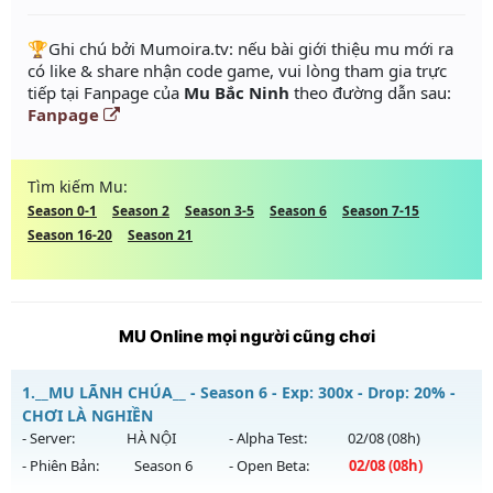
️🏆Ghi chú bởi Mumoira.tv: nếu bài giới thiệu mu mới ra
có like & share nhận code game, vui lòng tham gia trực
tiếp tại Fanpage của
Mu Bắc Ninh
theo đường dẫn sau:
Fanpage
Tìm kiếm Mu:
Season 0-1
Season 2
Season 3-5
Season 6
Season 7-15
Season 16-20
Season 21
MU Online mọi người cũng chơi
1.
__MU LÃNH CHÚA__ - Season 6 - Exp: 300x - Drop: 20% -
CHƠI LÀ NGHIỀN
- Server:
HÀ NỘI
- Alpha Test:
02/08
(08h)
- Phiên Bản:
Season 6
- Open Beta:
02/08
(08h)