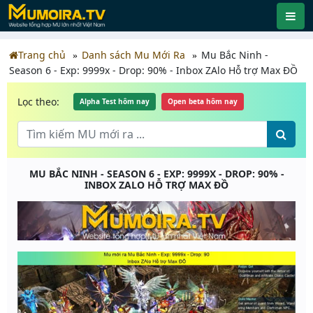
Trang chủ
Danh sách Mu Mới Ra
Mu Bắc Ninh -
Season 6 - Exp: 9999x - Drop: 90% - Inbox ZAlo Hỗ trợ Max ĐỒ
Lọc theo:
Alpha Test hôm nay
Open beta hôm nay
MU BẮC NINH - SEASON 6 - EXP: 9999X - DROP: 90% -
INBOX ZALO HỖ TRỢ MAX ĐỒ