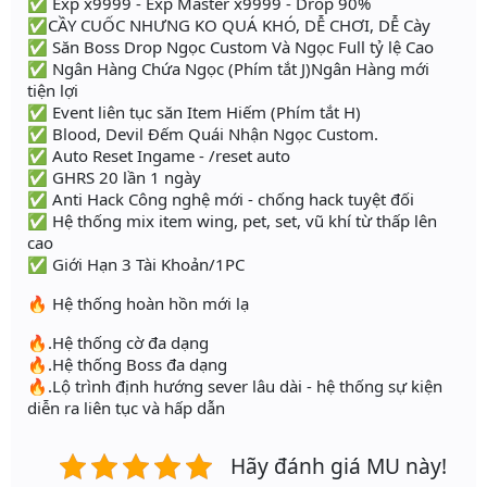
✅ Exp x9999 - Exp Master x9999 - Drop 90%
✅CẦY CUỐC NHƯNG KO QUÁ KHÓ, DỄ CHƠI, DỄ Cày
✅ Săn Boss Drop Ngọc Custom Và Ngọc Full tỷ lệ Cao
✅ Ngân Hàng Chứa Ngọc (Phím tắt J)Ngân Hàng mới
tiện lợi
✅ Event liên tục săn Item Hiếm (Phím tắt H)
✅ Blood, Devil Đếm Quái Nhận Ngọc Custom.
✅ Auto Reset Ingame - /reset auto
✅ GHRS 20 lần 1 ngày
✅ Anti Hack Công nghệ mới - chống hack tuyệt đối
✅ Hệ thống mix item wing, pet, set, vũ khí từ thấp lên
cao
✅ Giới Hạn 3 Tài Khoản/1PC
🔥 Hệ thống hoàn hồn mới lạ
🔥.Hệ thống cờ đa dạng
🔥.Hệ thống Boss đa dạng
🔥.Lộ trình định hướng sever lâu dài - hệ thống sự kiện
diễn ra liên tục và hấp dẫn
Hãy đánh giá MU này!