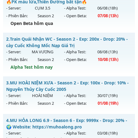
🔥PK máu lửa,Thiên Đường bất tận🔥
- Server:
CỤM 3.5
- Alpha Test:
06/08
(18h)
- Phiên Bản:
Season 2
- Open Beta:
07/08
(13h)
Open Beta hôm qua
🔥🔥MU-Lãng Tử🔥 - 🔥PK máu lửa,Thiên Đường bất tận🔥
2.
Train Quái Nhận WC - Season 2 - Exp: 200x - Drop: 20% -
Mu mới ra tháng 08 2026 - Mở máy chủ
CỤM 3.5
vào 13h
cày Cuốc Không Mốc Nạp Giá Trị
ngày 07/08/2626
- Server:
MA VƯƠNG
- Alpha Test:
08/08
(13h)
- Phiên Bản:
Season 2
- Open Beta:
10/08
(13h)
Exp: 200x - Drop: 5%
Alpha Test hôm nay
Kiểu reset: Reset In Game
Thể loại: Mu Nguyên bản Webzen
Train Quái Nhận WC - cày Cuốc Không Mốc Nạp Giá Trị
3.
MU HOÀI NIỆM XƯA - Season 2 - Exp: 100x - Drop: 10% -
Antihack: Sharkguard
Mu mới ra tháng 08 2026 - Mở máy chủ
MA VƯƠNG
vào
Nguyên Thủy Cày Cuốc 2005
13h ngày 10/08/2626
- Server:
HOÀI NIỆM
- Alpha Test:
30/07
(19h)
- Phiên Bản:
Season 2
- Open Beta:
01/08
(19h)
Exp: 200x - Drop: 20%
Kiểu reset: Reset In Game
MU HOÀI NIỆM XƯA - Nguyên Thủy Cày Cuốc 2005
4.
MU HỎA LONG 6.9 - Season 6 - Exp: 9999x - Drop: 20% -
Thể loại: Mu Nguyên bản Webzen
Mu mới ra tháng 08 2026 - Mở máy chủ
HOÀI NIỆM
vào 19h
🌍 Website: https://muhoalong.pro
Antihack: GameGuard
ngày 01/08/2626
- Server:
- Alpha Test:
03/08
(19h)