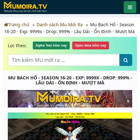
Trang chủ
Danh sách Mu Mới Ra
Mu Bach Hổ - Season
16-20 - Exp: 9999x - Drop: 999% - Lâu Dài - Ổn Định - Mượt Mà
Lọc theo:
Alpha Test hôm nay
Open beta hôm nay
MU BACH HỔ - SEASON 16-20 - EXP: 9999X - DROP: 999% -
LÂU DÀI - ỔN ĐỊNH - MƯỢT MÀ