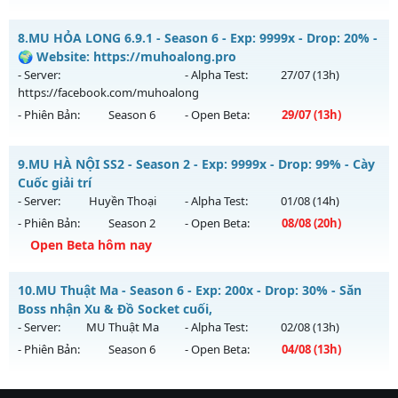
Kiểu reset: Reset In Game
Thể loại: Mu Nguyên bản Webzen
MU KING SS6.15 - PHIÊN BẢN CUSTOM SS6.15
8.
MU HỎA LONG 6.9.1 - Season 6 - Exp: 9999x - Drop: 20% -
Antihack: BDCAM
Mu mới ra tháng 08 2026 - Mở máy chủ
ANH HÙNG
vào 10h
🌍 Website: https://muhoalong.pro
ngày 09/08/2626
- Server:
- Alpha Test:
27/07
(13h)
https://facebook.com/muhoalong
Exp: 555x - Drop: 100%
- Phiên Bản:
Season 6
- Open Beta:
29/07
(13h)
Kiểu reset: Reset In Game
Thể loại: Mu Custom thêm đồ mới
MU HỎA LONG 6.9.1 - 🌍 Website: https://muhoalong.pro
9.
MU HÀ NỘI SS2 - Season 2 - Exp: 9999x - Drop: 99% - Cày
Antihack: SPK
Mu mới ra tháng 07 2026 - Mở máy chủ
Cuốc giải trí
https://facebook.com/muhoalong
vào 13h ngày
- Server:
Huyền Thoại
- Alpha Test:
01/08
(14h)
29/07/2626
- Phiên Bản:
Season 2
- Open Beta:
08/08
(20h)
Exp: 9999x - Drop: 20%
Open Beta hôm nay
Kiểu reset: Non Reset
MU HÀ NỘI SS2 - Cày Cuốc giải trí
10.
MU Thuật Ma - Season 6 - Exp: 200x - Drop: 30% - Săn
Thể loại: Mu Nguyên bản Webzen
Mu mới ra tháng 08 2026 - Mở máy chủ
Huyền Thoại
vào
Boss nhận Xu & Đồ Socket cuối,
Antihack: Xshiel
20h ngày 08/08/2626
- Server:
MU Thuật Ma
- Alpha Test:
02/08
(13h)
- Phiên Bản:
Season 6
- Open Beta:
04/08
(13h)
Exp: 9999x - Drop: 99%
Kiểu reset: Reset In Game
MU Thuật Ma - Săn Boss nhận Xu & Đồ Socket cuối,