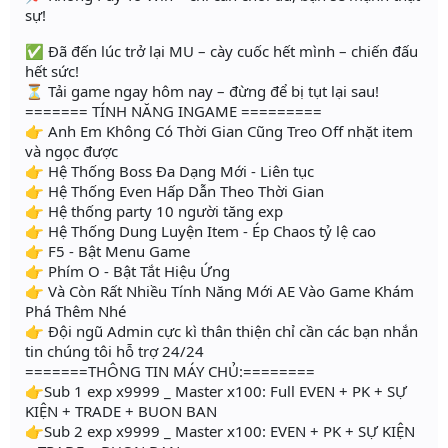
sự!
✅ Đã đến lúc trở lại MU – cày cuốc hết mình – chiến đấu
hết sức!
⏳ Tải game ngay hôm nay – đừng để bị tụt lại sau!
======= TÍNH NĂNG INGAME =========
👉 Anh Em Không Có Thời Gian Cũng Treo Off nhặt item
và ngọc được
👉 Hệ Thống Boss Đa Dạng Mới - Liên tục
👉 Hệ Thống Even Hấp Dẫn Theo Thời Gian
👉 Hệ thống party 10 người tăng exp
👉 Hệ Thống Dung Luyện Item - Ép Chaos tỷ lệ cao
👉 F5 - Bật Menu Game
👉 Phím O - Bật Tắt Hiệu Ứng
👉 Và Còn Rất Nhiều Tính Năng Mới AE Vào Game Khám
Phá Thêm Nhé
👉 Đội ngũ Admin cực kì thân thiện chỉ cần các bạn nhắn
tin chúng tôi hỗ trợ 24/24
=======THÔNG TIN MÁY CHỦ:========
👉Sub 1 exp x9999 _ Master x100: Full EVEN + PK + SỰ
KIỆN + TRADE + BUON BAN
👉Sub 2 exp x9999 _ Master x100: EVEN + PK + SỰ KIỆN