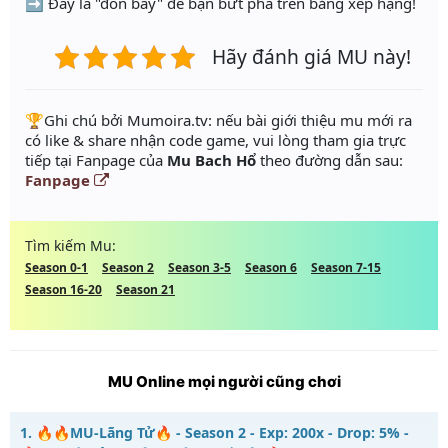
➡️ Đây là "đòn bẩy" để bạn bứt phá trên bảng xếp hạng!
Hãy đánh giá MU này!
️🏆Ghi chú bởi Mumoira.tv: nếu bài giới thiệu mu mới ra
có like & share nhận code game, vui lòng tham gia trực
tiếp tại Fanpage của
Mu Bach Hổ
theo đường dẫn sau:
Fanpage
Tìm kiếm Mu:
Season 0-1
Season 2
Season 3-5
Season 6
Season 7-15
Season 16-20
Season 21
MU Online mọi người cũng chơi
1.
🔥🔥MU-Lãng Tử🔥 - Season 2 - Exp: 200x - Drop: 5% -