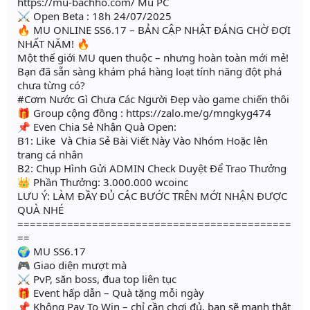
https://mu-bachho.com/ Mu PC
⚔ Open Beta : 18h 24/07/2025
🔥 MU ONLINE SS6.17 – BẢN CẬP NHẬT ĐÁNG CHỜ ĐỢI
NHẤT NĂM! 🔥
Một thế giới MU quen thuộc – nhưng hoàn toàn mới mẻ!
Bạn đã sẵn sàng khám phá hàng loạt tính năng đột phá
chưa từng có?
#Cơm Nước Gì Chưa Các Người Đẹp vào game chiến thôi
🎁 Group cộng đồng : https://zalo.me/g/mngkyg474
📌 Even Chia Sẻ Nhận Quà Open:
B1: Like Và Chia Sẻ Bài Viết Này Vào Nhóm Hoặc lên
trang cá nhân
B2: Chụp Hình Gửi ADMIN Check Duyệt Để Trao Thưởng
👑 Phần Thưởng: 3.000.000 wcoinc
LƯU Ý: LÀM ĐẦY ĐỦ CÁC BƯỚC TRÊN MỚI NHẬN ĐƯỢC
QUÀ NHÉ
============================================
==
🌍 MU SS6.17
🎮 Giao diện mượt mà
⚔️ PvP, săn boss, đua top liên tục
🎁 Event hấp dẫn – Quà tặng mỗi ngày
📌 Không Pay To Win – chỉ cần chơi đủ, bạn sẽ mạnh thật