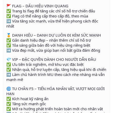
🚩 FLAG – DẤU HIỆU VINH QUANG
✅ Trang bị flag để tăng các chỉ số hỗ trợ chiến đấu
✅ Flag có thể nâng cấp theo cấp độ, theo mùa
➡️ Vừa tăng sức mạnh, vừa thể hiện phong cách độc
nhất
🏅 DANH HIỆU – DANH DỰ LUÔN ĐI KÈM SỨC MẠNH
✅ Gắn danh hiệu đẹp – nhận thêm chỉ số hỗ trợ
✅ Tỏa sáng giữa bản đồ với hiệu ứng riêng biệt
➡️ Vừa đẹp mắt, vừa giúp bạn nổi bật giữa đám đông
💎 VIP – ĐẶC QUYỀN DÀNH CHO NGƯỜI DẪN ĐẦU
✅ Ưu tiên trải nghiệm, mở khu vực đặc biệt
✅ Nhận quà, hỗ trợ luyện cấp, tăng hiệu quả khi đi chiến
➡️ Làm chủ hành trình MU theo cách nhẹ nhàng mà vẫn
mạnh mẽ
🌀 TU CHÂN F5 – TIẾN HÓA NHÂN VẬT, VƯỢT MỌI GIỚI
HẠN
✅ Kích hoạt kỹ năng ẩn
✅ Tăng sức mạnh gốc
✅ Mở ra hướng phát triển hoàn toàn mới cho nhân vật