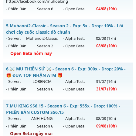
https://facebook.com/muhoalong
Exp: 100x - Drop: 10%
- Phiên Bản:
Season 6
- Open Beta:
04/08
(19h)
Kiểu reset: Reset In Game
Thể loại: Mu Nguyên bản Webzen
MU HỎA LONG 6.9 - 🌍 Website: https://muhoalong.pro
5.
Muhanoi2-Classic - Season 2 - Exp: 5x - Drop: 10% - Lối
Antihack: Phiên bản mới nhất
Mu mới ra tháng 08 2026 - Mở máy chủ
chơi cày cuốc Classic đồ chuẩn
https://facebook.com/muhoalong
vào 19h ngày
- Server:
Muhanoi2-Classic
- Alpha Test:
02/08
(17h)
04/08/2626
- Phiên Bản:
Season 2
- Open Beta:
08/08
(10h)
Exp: 9999x - Drop: 20%
Open Beta hôm nay
Kiểu reset: Non Reset
Muhanoi2-Classic - Lối chơi cày cuốc Classic đồ chuẩn
6.
⚔️ MU THIÊN SỨ ⚔️ - Season 6 - Exp: 300x - Drop: 20% -
Thể loại: Mu Nguyên bản Webzen
Mu mới ra tháng 08 2026 - Mở máy chủ
Muhanoi2-Classic
🎁 ĐUA TOP NHẬN ATM 🎁
Antihack: XShield
vào 10h ngày 08/08/2626
- Server:
LORENCIA
- Alpha Test:
31/07
(14h)
- Phiên Bản:
Season 6
- Open Beta:
31/07
(19h)
Exp: 5x - Drop: 10%
Kiểu reset: Reset In Game
⚔️ MU THIÊN SỨ ⚔️ - 🎁 ĐUA TOP NHẬN ATM 🎁
7.
MU KING SS6.15 - Season 6 - Exp: 555x - Drop: 100% -
Thể loại: Mu Nguyên bản Webzen
Mu mới ra tháng 07 2026 - Mở máy chủ
LORENCIA
vào 19h
PHIÊN BẢN CUSTOM SS6.15
Antihack: Pro
ngày 31/07/2626
- Server:
ANH HÙNG
- Alpha Test:
08/08
(10h)
- Phiên Bản:
Season 6
- Open Beta:
09/08
(10h)
Exp: 300x - Drop: 20%
Open Beta ngày mai