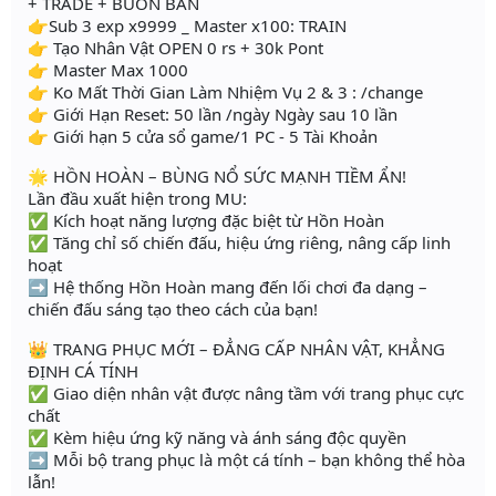
+ TRADE + BUON BAN
👉Sub 3 exp x9999 _ Master x100: TRAIN
👉 Tạo Nhân Vật OPEN 0 rs + 30k Pont
👉 Master Max 1000
👉 Ko Mất Thời Gian Làm Nhiệm Vụ 2 & 3 : /change
👉 Giới Hạn Reset: 50 lần /ngày Ngày sau 10 lần
👉 Giới hạn 5 cửa sổ game/1 PC - 5 Tài Khoản
🌟 HỒN HOÀN – BÙNG NỔ SỨC MẠNH TIỀM ẨN!
Lần đầu xuất hiện trong MU:
✅ Kích hoạt năng lượng đặc biệt từ Hồn Hoàn
✅ Tăng chỉ số chiến đấu, hiệu ứng riêng, nâng cấp linh
hoạt
➡️ Hệ thống Hồn Hoàn mang đến lối chơi đa dạng –
chiến đấu sáng tạo theo cách của bạn!
👑 TRANG PHỤC MỚI – ĐẲNG CẤP NHÂN VẬT, KHẲNG
ĐỊNH CÁ TÍNH
✅ Giao diện nhân vật được nâng tầm với trang phục cực
chất
✅ Kèm hiệu ứng kỹ năng và ánh sáng độc quyền
➡️ Mỗi bộ trang phục là một cá tính – bạn không thể hòa
lẫn!