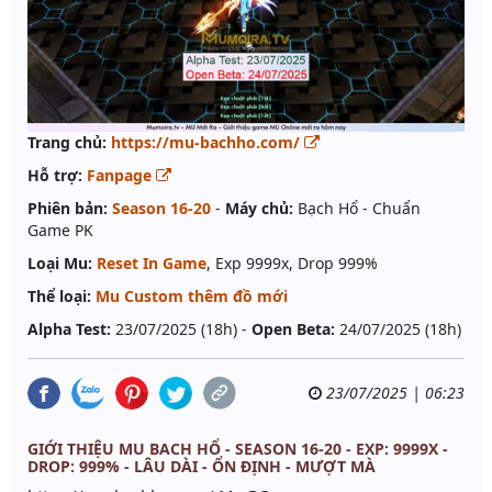
Trang chủ:
https://mu-bachho.com/
Hỗ trợ:
Fanpage
Phiên bản:
Season 16-20
-
Máy chủ:
Bạch Hổ - Chuẩn
Game PK
Loại Mu:
Reset In Game
, Exp 9999x, Drop 999%
Thể loại:
Mu Custom thêm đồ mới
Alpha Test:
23/07/2025 (18h) -
Open Beta:
24/07/2025 (18h)
23/07/2025 | 06:23
GIỚI THIỆU MU BACH HỔ - SEASON 16-20 - EXP: 9999X -
DROP: 999% - LÂU DÀI - ỔN ĐỊNH - MƯỢT MÀ