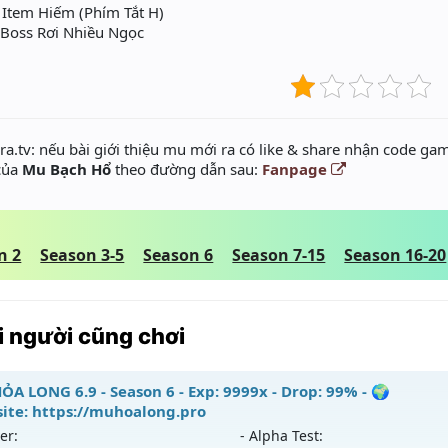
Item Hiếm (Phím Tắt H)
 Boss Rơi Nhiều Ngọc
a.tv: nếu bài giới thiệu mu mới ra có like & share nhận code gam
 của
Mu Bạch Hổ
theo đường dẫn sau:
Fanpage
n 2
Season 3-5
Season 6
Season 7-15
Season 16-20
 người cũng chơi
ỎA LONG 6.9 - Season 6 - Exp: 9999x - Drop: 99% - 🌍
ite: https://muhoalong.pro
er:
- Alpha Test: