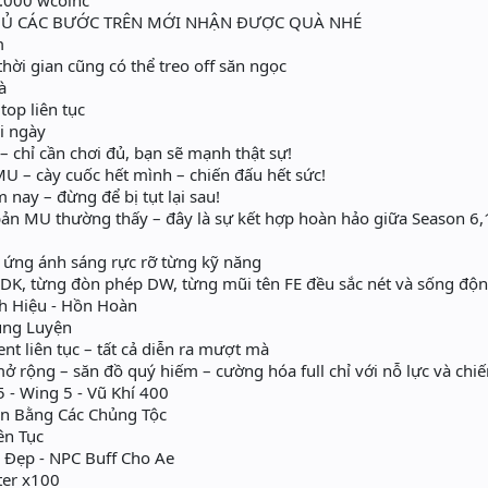
.000 wcoinc
 ĐỦ CÁC BƯỚC TRÊN MỚI NHẬN ĐƯỢC QUÀ NHÉ
m
ời gian cũng có thể treo off săn ngọc
à
top liên tục
i ngày
 chỉ cần chơi đủ, bạn sẽ mạnh thật sự!
MU – cày cuốc hết mình – chiến đấu hết sức!
nay – đừng để bị tụt lại sau!
bản MU thường thấy – đây là sự kết hợp hoàn hảo giữa Season 6
 ứng ánh sáng rực rỡ từng kỹ năng
DK, từng đòn phép DW, từng mũi tên FE đều sắc nét và sống độn
h Hiệu - Hồn Hoàn
ung Luyện
nt liên tục – tất cả diễn ra mượt mà
 rộng – săn đồ quý hiếm – cường hóa full chỉ với nỗ lực và chiế
- Pet 5 - Wing 5 - Vũ Khí 400
ân Bằng Các Chủng Tộc
ên Tục
Đẹp - NPC Buff Cho Ae
er x100