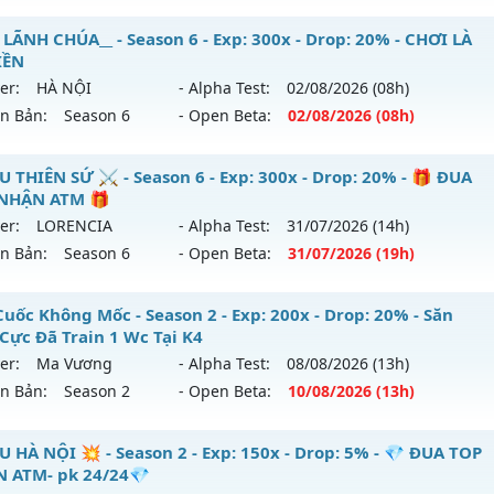
hể loại: Mu Nguyên bản Webzen
ỎA LONG SEASON 6 - 🌐 Website: https://muhoalong.pro
 LÃNH CHÚA__ - Season 6 - Exp: 300x - Drop: 20% - CHƠI LÀ
IỀN
ntihack: GameGuard
ới ra tháng 08 2026 - Mở máy chủ
https://facebook.com
er:
HÀ NỘI
- Alpha Test:
02/08
/2026
(08h)
 06/08/2626
ên Bản:
Season 6
- Open Beta:
02/08
/2026
(08h)
9999x - Drop: 99%
_MU LÃNH CHÚA__ - CHƠI LÀ NGHIỀN
U THIÊN SỨ ⚔️ - Season 6 - Exp: 300x - Drop: 20% - 🎁 ĐUA
reset: Non Reset
NHẬN ATM 🎁
 mới ra tháng 08 2026 - Mở máy chủ
HÀ NỘI
vào 08h ngày
loại: Mu Nguyên bản Webzen
er:
LORENCIA
- Alpha Test:
31/07
/2026
(14h)
ên Bản:
Season 6
- Open Beta:
31/07
/2026
(19h)
p: 300x - Drop: 20%
ack: XShield
ểu reset: Reset In Game
️ MU THIÊN SỨ ⚔️ - 🎁 ĐUA TOP NHẬN ATM 🎁
Cuốc Không Mốc - Season 2 - Exp: 200x - Drop: 20% - Săn
hể loại: Mu Nguyên bản Webzen
 Cực Đã Train 1 Wc Tại K4
 mới ra tháng 07 2026 - Mở máy chủ
LORENCIA
vào 19h ng
er:
Ma Vương
- Alpha Test:
08/08
/2026
(13h)
tihack: GoldShield
ên Bản:
Season 2
- Open Beta:
10/08
/2026
(13h)
p: 300x - Drop: 20%
ểu reset: Reset In Game
y Cuốc Không Mốc - Săn Boss Cực Đã Train 1 Wc Tại K4
U HÀ NỘI 💥 - Season 2 - Exp: 150x - Drop: 5% - 💎 ĐUA TOP
hể loại: Mu Nguyên bản Webzen
 ATM- pk 24/24💎
 mới ra tháng 08 2026 - Mở máy chủ
Ma Vương
vào 13h n