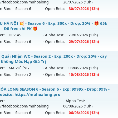
://facebook.com/muhoalong
28/07
/2026
(13h)
ên Bản:
Season 6
- Open Beta:
30/07
/2026
(13h)
ỎA LONG 6.9 - 🌍 Website: https://muhoalong.pro
U HÀ NỘI 💥 - Season 6 - Exp: 300x - Drop: 20% - 🎁 65k
 - Đồ free chỉ PK 🎁
ới ra tháng 07 2026 - Mở máy chủ
https://facebook.com
er:
DEVIAS
- Alpha Test:
29/07
/2026
(12h)
 30/07/2626
ên Bản:
Season 6
- Open Beta:
29/07
/2026
(12h)
9999x - Drop: 99%
 MU HÀ NỘI 💥 - 🎁 65k Point - Đồ free chỉ PK 🎁
 Quái Nhận WC - Season 2 - Exp: 200x - Drop: 20% - cày
reset: Non Reset
 Không Mốc Nạp Giá Trị
 mới ra tháng 07 2026 - Mở máy chủ
DEVIAS
vào 12h ngày 
loại: Mu Nguyên bản Webzen
er:
MA VƯƠNG
- Alpha Test:
08/08
/2026
(13h)
ên Bản:
Season 2
- Open Beta:
10/08
/2026
(13h)
p: 300x - Drop: 20%
ack: Xshiel
ểu reset: Reset In Game
ain Quái Nhận WC - cày Cuốc Không Mốc Nạp Giá Trị
ỎA LONG SEASON 6 - Season 6 - Exp: 9999x - Drop: 99% -
ể loại: Mu Custom thêm đồ mới
ebsite: https://muhoalong.pro
 mới ra tháng 08 2026 - Mở máy chủ
MA VƯƠNG
vào 13h 
er:
- Alpha Test:
ntihack: BDCAM
://facebook.com/muhoalong
06/08
/2026
(13h)
p: 200x - Drop: 20%
ên Bản:
Season 6
- Open Beta:
06/08
/2026
(13h)
ểu reset: Reset In Game