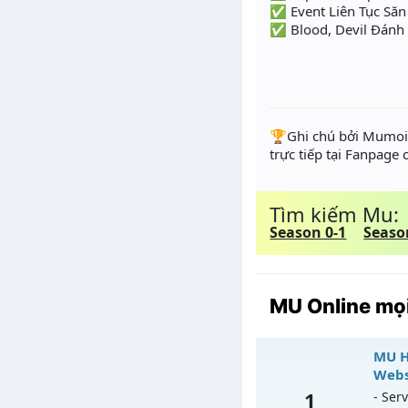
✅ Event Liên Tục Săn 
✅ Blood, Devil Đánh
️🏆Ghi chú bởi Mumoir
trực tiếp tại Fanpage
Tìm kiếm Mu:
Season 0-1
Seaso
MU Online mọi
MU H
Webs
1
- Serv