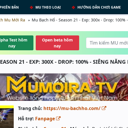
PHIÊN BẢN
MU THEO LOẠI
HƯỚNG DẪN CHƠI GAME
ch Mu Mới Ra
Mu Bạch Hổ - Season 21 - Exp: 300x - Drop: 100%
lpha Test hôm
Open beta hôm
nay
nay
EASON 21 - EXP: 300X - DROP: 100% - SIÊNG NĂNG
Trang chủ:
https://mu-bachho.com/
Hỗ trợ:
Fanpage