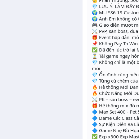
👑 Phần Thưởng: 500
💎 LƯU Ý: LÀM ĐẦY
🌍 MU SS6.19 Custo
🌍 Anh Em không có th
🎮 Giao diện mượt m
⚔️ PvP, săn boss, đua 
🎁 Event hấp dẫn mỗ
📌 Không Pay To Win –
✅ Đã đến lúc trở lại 
⏳ Tải game ngay hôm 
💎 Không chỉ là một 
mới
💎 Ổn định cùng hiệu
💎 Từng cú chém của 
🔥 Hệ thống Mới Dan
🔥 Chức Năng Mới D
⚔️ PK – săn boss – eve
🎁 Hệ thống mix đồ mở
🔷 Max Set 400 
🔷 Dame Các Class C
🔷 Sự Kiện Diễn Ra Li
🔷 Game Nhẹ Đồ Họa 
✅ Exp x300 Exp Mast