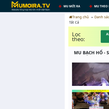
MU MỚI RA
MU THEO 
Trang chủ
Danh sá
Tất Cả
Lọc
A
theo:
MU BẠCH HỔ - S