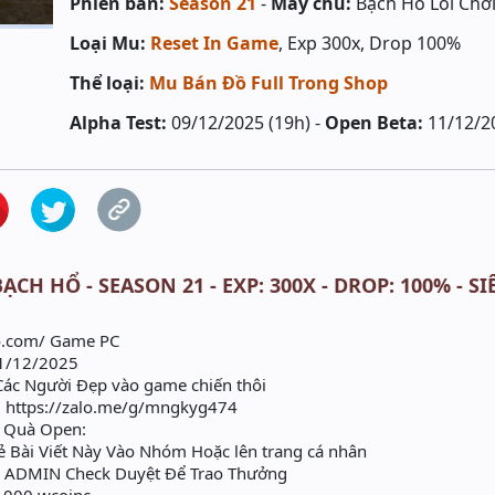
Phiên bản:
Season 21
-
Máy chủ:
Bạch Hổ Lối Chơ
Loại Mu:
Reset In Game
, Exp 300x, Drop 100%
Thể loại:
Mu Bán Đồ Full Trong Shop
Alpha Test:
09/12/2025 (19h) -
Open Beta:
11/12/2
ẠCH HỔ - SEASON 21 - EXP: 300X - DROP: 100% - 
ho.com/ Game PC
1/12/2025
ác Người Đẹp vào game chiến thôi
: https://zalo.me/g/mngkyg474
n Quà Open:
Sẻ Bài Viết Này Vào Nhóm Hoặc lên trang cá nhân
i ADMIN Check Duyệt Để Trao Thưởng