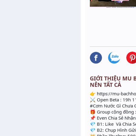
GIỚI THIỆU MU B
NÊN TẤT CẢ
👉 https://mu-bach
⚔ Open Beta : 19h 1
#Cơm Nước Gì Chưa C
🎁 Group cộng đồng 
📌 Even Chia Sẻ Nhậ
💎 B1: Like Và Chia 
💎 B2: Chụp Hình Gử