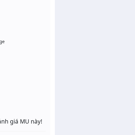
age
ánh giá MU này!