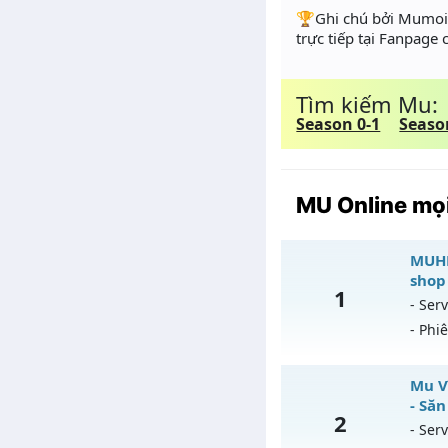
️🏆Ghi chú bởi Mumoir
trực tiếp tại Fanpage
Tìm kiếm Mu:
Season 0-1
Seaso
MU Online mọi
MUHN
shop
1
- Serv
- Phi
M
Mu V
- Săn
2
Mu
- Serv