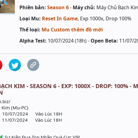
Phiên bản:
Season 6
-
Máy chủ:
Máy Chủ Bạch Ki
Loại Mu:
Reset In Game
, Exp 1000x, Drop 100%
Thể loại:
Mu Custom thêm đồ mới
Alpha Test:
10/07/2024 (18h) -
Open Beta:
11/07/2
CH KIM - SEASON 6 - EXP: 1000X - DROP: 100% - M
EN
.biz/
 Kim (Mu-PC)
0/07/2024 Vào Lúc 18H
1/07/2024 Vào Lúc 18H
ua Top Nhận Quà Cực VIP