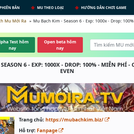
PHIÊN BẢN
MU THEO LOẠI
HƯỚNG DẪN CHƠI GAME
ch Mu Mới Ra
Mu Bạch Kim - Season 6 - Exp: 1000x - Drop: 100% 
lpha Test hôm
Open beta hôm
nay
nay
SEASON 6 - EXP: 1000X - DROP: 100% - MIỄN PHÍ - 
EVEN
Trang chủ:
https://mubachkim.biz/
Hỗ trợ:
Fanpage