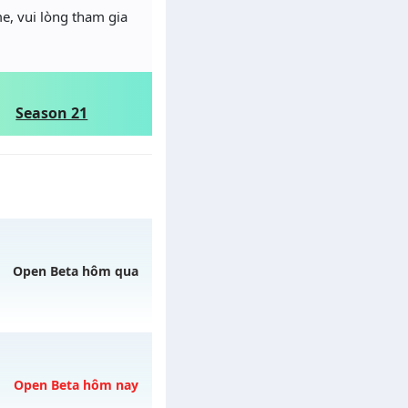
e, vui lòng tham gia
Season 21
Open Beta hôm qua
5/08/2626
Open Beta hôm nay