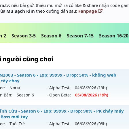
a.tv: nếu bài giới thiệu mu mới ra có like & share nhận code gam
 của
Mu Bạch Kim
theo đường dẫn sau:
Fanpage
n 2
Season 3-5
Season 6
Season 7-15
Season 16-20
 người cũng chơi
2003 - Season 6 - Exp: 9999x - Drop: 50% - không web
 cày chay
er:
Noria
- Alpha Test:
04/08
/2026
(19h)
ên Bản:
Season 6
- Open Beta:
05/08
/2026
(19h)
UHN2003 - không web shop cày chay
ĩnh Cửu - Season 6 - Exp: 9999x - Drop: 90% - PK cháy máy
 Boss mỏi tay
 mới ra tháng 08 2026 - Mở máy chủ
Noria
vào 19h ngày 0
er:
Tuổi Trẻ
- Alpha Test:
06/08
/2026
(08h)