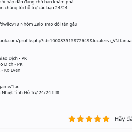
mới hấp dẫn đang chờ bạn khám phá
in chúng tôi hỗ trợ các bạn 24/24
/fdwiic918 Nhóm Zalo Trao đổi tán gẫu
book.com/profile.php?id=100083515872649&locale=vi_VN fanp
Giao Dịch - PK
o Dịch - PK
K - Ko Even
ổ game/1pc
hiệt Tình Hỗ Trợ 24/24 !!!!!!
Hãy đ