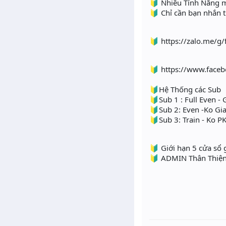
🔰 Nhiều Tính Năng 
🔰 Chỉ cần bạn nhắn t
🔰 https://zalo.me/g
🔰 https://www.face
🔰Hệ Thống các Sub
🔰Sub 1 : Full Even - 
🔰Sub 2: Even -Ko Gia
🔰Sub 3: Train - Ko P
🔰 Giới hạn 5 cửa s
🔰 ADMIN Thân Thiện N