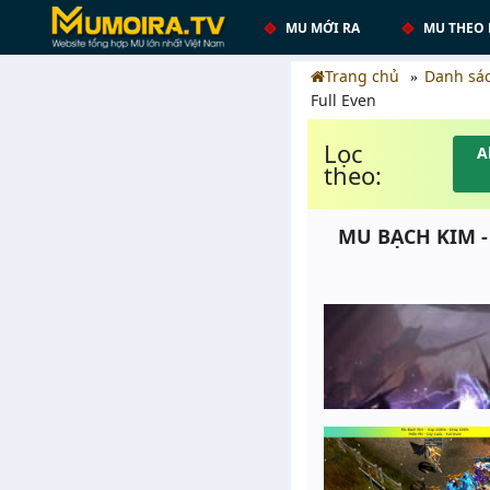
MU MỚI RA
MU THEO 
Trang chủ
Danh sá
Full Even
Lọc
A
theo:
MU BẠCH KIM - 