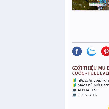
GIỚI THIỆU MU BẠ
CUỐC - FULL EV
🔰 https://mubachkim
🔰 Máy Chủ Mới Bạch
💻 ALPHA TEST 1
💻 OPEN BETA 1
🔰 Sự Kiện Đ