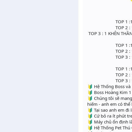
TOP 7 NGÀ
TOP 1 :1 SET TH
TOP 2 : 1 BỘ RI
TOP 3 : 1 KHÊN 
TOP 7 NG
TOP 1 :1 WI
TOP 2 : 1 W
TOP 3 : 1 
TOP 7 NGÀ
TOP 1 :1 PE
TOP 2 : 1 PE
TOP 3 : 1 P
🔰 Hệ Thống Boss và 
🔰 Boss Hoàng Kim 1 ti
🔰 Chúng tôi sẽ mang 
hiếm - anh em có thể
🔰 Tại sao anh em đi 
🔰 Cứ bỏ ra ít phút tr
🔰 Máy chủ ổn định lâ
🔰 Hệ Thống Pet Thú