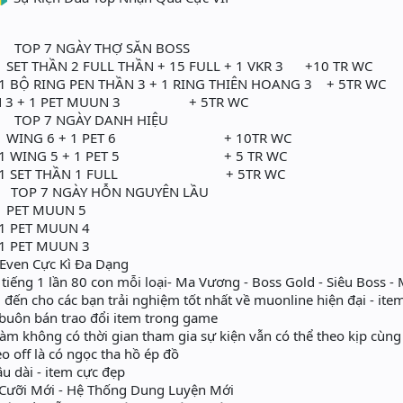
Y THỢ SĂN BOSS
ẦN 2 FULL THẦN + 15 FULL + 1 VKR 3 +10 TR WC
NG PEN THẦN 3 + 1 RING THIÊN HOANG 3 + 5TR WC
THẦN 3 + 1 PET MUUN 3 + 5TR WC
ÀY DANH HIỆU
NG 6 + 1 PET 6 + 10TR WC
ING 5 + 1 PET 5 + 5 TR WC
SET THẦN 1 FULL + 5TR WC
Y HỖN NGUYÊN LẦU
T MUUN 5
T MUUN 4
ET MUUN 3
Even Cực Kì Đa Dạng
ếng 1 lần 80 con mỗi loại- Ma Vương - Boss Gold - Siêu Boss - Ma Th
đến cho các bạn trải nghiệm tốt nhất về muonline hiện đại - ite
 buôn bán trao đổi item trong game
làm không có thời gian tham gia sự kiện vẫn có thể theo kịp cùn
eo off là có ngọc tha hồ ép đồ
u dài - item cực đẹp
 Cưỡi Mới - Hệ Thống Dung Luyện Mới