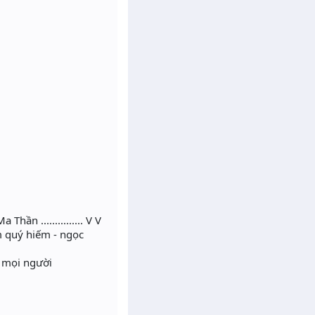
ần ............... V V
m quý hiếm - ngọc
g mọi người