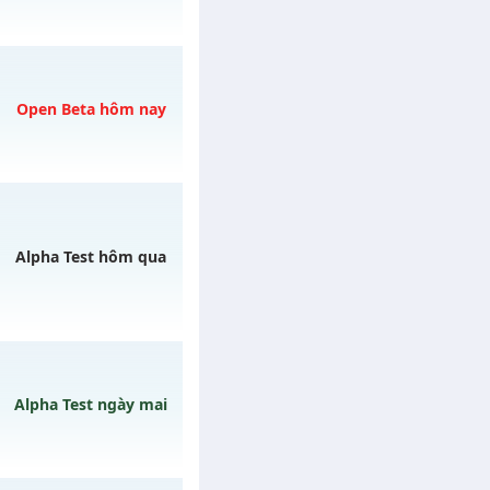
 06/08/2626
Open Beta hôm nay
gày 06/08/2626
Alpha Test hôm qua
/muhoalong
vào 19h
Alpha Test ngày mai