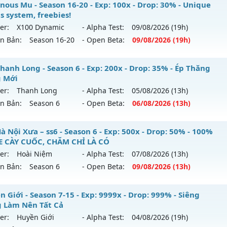
 SS6.15 Plus - Boss drop 1h/lần, Set tân thủ free
nous Mu - Season 16-20 - Exp: 100x - Drop: 30% - Unique
reset: Non Reset
s system, freebies!
 mới ra tháng 08 2026 - Mở máy chủ
Viet Plus
vào 13h ngà
loại: Mu Nguyên bản Webzen
er:
X100 Dynamic
- Alpha Test:
09/08
/2026
(19h)
ên Bản:
Season 16-20
- Open Beta:
09/08
/2026
(19h)
p: 9999x - Drop: 90%
ack: XShield
ểu reset: Reset In Game
minous Mu - Unique resets system, freebies!
hanh Long - Season 6 - Exp: 200x - Drop: 35% - Ép Thăng
ể loại: Mu Bán Đồ Full Trong Shop
 Mới
 mới ra tháng 08 2026 - Mở máy chủ
X100 Dynamic
vào 19
er:
Thanh Long
- Alpha Test:
05/08
/2026
(13h)
tihack: Phoenix chống hack mới
ên Bản:
Season 6
- Open Beta:
06/08
/2026
(13h)
p: 100x - Drop: 30%
ểu reset: Reset In Game
U Thanh Long - Ép Thăng Hạng Mới
 Nội Xưa – ss6 - Season 6 - Exp: 500x - Drop: 50% - 100%
hể loại: Mu Nguyên bản Webzen
 CÀY CUỐC, CHĂM CHỈ LÀ CÓ
 mới ra tháng 08 2026 - Mở máy chủ
Thanh Long
vào 13h 
er:
Hoài Niệm
- Alpha Test:
07/08
/2026
(13h)
tihack: Yes
ên Bản:
Season 6
- Open Beta:
09/08
/2026
(13h)
p: 200x - Drop: 35%
ểu reset: Reset In Game
U Hà Nội Xưa – ss6 - 100% GAME CÀY CUỐC, CHĂM CHỈ LÀ 
 Giới - Season 7-15 - Exp: 9999x - Drop: 999% - Siêng
ể loại: Mu Custom thêm đồ mới
 Làm Nên Tất Cả
 mới ra tháng 08 2026 - Mở máy chủ
Hoài Niệm
vào 13h n
er:
Huyền Giới
- Alpha Test:
04/08
/2026
(19h)
tihack: CheatGuard