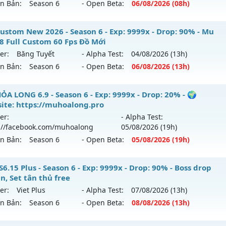
ên Bản:
Season 6
- Open Beta:
06/08
/2026
(08h)
p: 9999x - Drop: 50%
ểu reset: Reset In Game
 Vĩnh Cửu - PK cháy máy - Săn Boss mỏi tay
ustom New 2026 - Season 6 - Exp: 9999x - Drop: 90% - Mu
hể loại: Mu Nguyên bản Webzen
18 Full Custom 60 Fps Đồ Mới
 mới ra tháng 08 2026 - Mở máy chủ
Tuổi Trẻ
vào 08h ngày
er:
Băng Tuyết
- Alpha Test:
04/08
/2026
(13h)
tihack: XSHield
ên Bản:
Season 6
- Open Beta:
06/08
/2026
(13h)
p: 9999x - Drop: 90%
ểu reset: Reset In Game
 Custom New 2026 - Mu Ss6.18 Full Custom 60 Fps Đồ Mới
ỎA LONG 6.9 - Season 6 - Exp: 9999x - Drop: 20% - 🌍
hể loại: Mu Nguyên bản Webzen
ite: https://muhoalong.pro
 mới ra tháng 08 2026 - Mở máy chủ
Băng Tuyết
vào 13h n
er:
- Alpha Test:
ntihack: ICMPROTECT ✅ 🔴 ✨ ⚡️
://facebook.com/muhoalong
05/08
/2026
(19h)
p: 9999x - Drop: 90%
ên Bản:
Season 6
- Open Beta:
05/08
/2026
(19h)
ểu reset: Reset In Game
ể loại: Mu Custom thêm đồ mới
ỎA LONG 6.9 - 🌍 Website: https://muhoalong.pro
6.15 Plus - Season 6 - Exp: 9999x - Drop: 90% - Boss drop
n, Set tân thủ free
tihack: Gold Dragon
ới ra tháng 08 2026 - Mở máy chủ
https://facebook.com
er:
Viet Plus
- Alpha Test:
07/08
/2026
(13h)
 05/08/2626
ên Bản:
Season 6
- Open Beta:
08/08
/2026
(13h)
9999x - Drop: 20%