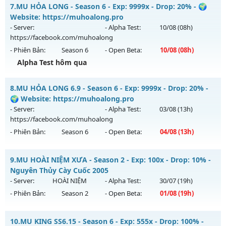
MU HỎA LONG 6.9 - 🌍 Website: https://muhoalong.pro
7.
MU HỎA LONG - Season 6 - Exp: 9999x - Drop: 20% - 🌍
Thể loại: Mu Nguyên bản Webzen
Mu mới ra tháng 08 2026 - Mở máy chủ
Website: https://muhoalong.pro
Antihack: XShield
https://facebook.com/muhoalong
vào 08h ngày
- Server:
- Alpha Test:
10/08
(08h)
03/08/2626
https://facebook.com/muhoalong
- Phiên Bản:
Season 6
- Open Beta:
10/08
(08h)
Exp: 9999x - Drop: 20%
Alpha Test hôm qua
Kiểu reset: Non Reset
Thể loại: Mu Nguyên bản Webzen
MU HỎA LONG - 🌍 Website: https://muhoalong.pro
8.
MU HỎA LONG 6.9 - Season 6 - Exp: 9999x - Drop: 20% -
Antihack: XShield
Mu mới ra tháng 08 2026 - Mở máy chủ
🌍 Website: https://muhoalong.pro
https://facebook.com/muhoalong
vào 08h ngày
- Server:
- Alpha Test:
03/08
(13h)
10/08/2626
https://facebook.com/muhoalong
- Phiên Bản:
Season 6
- Open Beta:
04/08
(13h)
Exp: 9999x - Drop: 20%
Kiểu reset: Non Reset
MU HỎA LONG 6.9 - 🌍 Website: https://muhoalong.pro
9.
MU HOÀI NIỆM XƯA - Season 2 - Exp: 100x - Drop: 10% -
Thể loại: Mu Nguyên bản Webzen
Mu mới ra tháng 08 2026 - Mở máy chủ
Nguyên Thủy Cày Cuốc 2005
Antihack: XShield
https://facebook.com/muhoalong
vào 13h ngày
- Server:
HOÀI NIỆM
- Alpha Test:
30/07
(19h)
04/08/2626
- Phiên Bản:
Season 2
- Open Beta:
01/08
(19h)
Exp: 9999x - Drop: 20%
MU HOÀI NIỆM XƯA - Nguyên Thủy Cày Cuốc 2005
Kiểu reset: Non Reset
10.
MU KING SS6.15 - Season 6 - Exp: 555x - Drop: 100% -