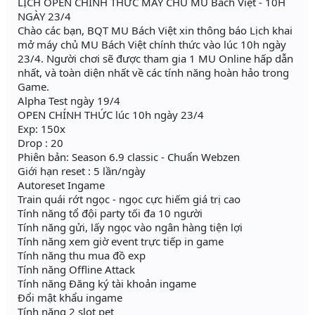
LỊCH OPEN CHÍNH THỨC MÁY CHỦ MU Bách Việt - 10H
NGÀY 23/4
Chào các bạn, BQT MU Bách Việt xin thông báo Lịch khai
mở máy chủ MU Bách Việt chính thức vào lúc 10h ngày
23/4. Người chơi sẽ được tham gia 1 MU Online hấp dẫn
nhất, và toàn diện nhất về các tính năng hoàn hảo trong
Game.
Alpha Test ngày 19/4
OPEN CHÍNH THỨC lúc 10h ngày 23/4
Exp: 150x
Drop : 20
Phiên bản: Season 6.9 classic - Chuẩn Webzen
Giới hạn reset : 5 lần/ngày
Autoreset Ingame
Train quái rớt ngọc - ngọc cực hiếm giá trị cao
Tính năng tổ đội party tối đa 10 người
Tính năng gửi, lấy ngọc vào ngân hàng tiện lợi
Tính năng xem giờ event trực tiếp in game
Tính năng thu mua đồ exp
Tính năng Offline Attack
Tính năng Đăng ký tài khoản ingame
Đổi mật khẩu ingame
Tính năng 2 slot pet