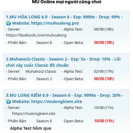
MU Online mọi người cũng chơi
1.
MU HỎA LONG 6.9 - Season 6 - Exp: 9999x - Drop: 99% -
🌍 Website: https://muhoalong.pro
- Server:
- Alpha Test:
08/08
(18h)
https://facebook.com/muhoalong
- Phiên Bản:
Season 6
- Open Beta:
08/08
(18h)
MU HỎA LONG 6.9 - 🌍 Website: https://muhoalong.pro
2.
Muhanoi2-Classic - Season 2 - Exp: 5x - Drop: 10% - Lối
Mu mới ra tháng 08 2026 - Mở máy chủ
chơi cày cuốc Classic đồ chuẩn
https://facebook.com/muhoalong
vào 18h ngày
- Server:
Muhanoi2-Classic
- Alpha Test:
02/08
(17h)
08/08/2626
- Phiên Bản:
Season 2
- Open Beta:
08/08
(10h)
Exp: 9999x - Drop: 99%
Muhanoi2-Classic - Lối chơi cày cuốc Classic đồ chuẩn
Kiểu reset: Non Reset
3.
MU LONG KIẾM 6.9 - Season 6 - Exp: 9999x - Drop: 20% -
Mu mới ra tháng 08 2026 - Mở máy chủ
Muhanoi2-Classic
🌍 Website: https://mulongkiem.site
Thể loại: Mu Nguyên bản Webzen
vào 10h ngày 08/08/2626
- Server:
- Alpha Test:
10/08
(11h)
Antihack: XShield
https://mulongkiem.site
Exp: 5x - Drop: 10%
- Phiên Bản:
Season 6
- Open Beta:
10/08
(11h)
Kiểu reset: Reset In Game
Alpha Test hôm qua