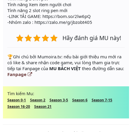
Tính năng Xem item người chơi
Tính năng 2 slot ring pen mới
-LINK TẢI GAME: https://bom.so/2lw6pQ
-Nhóm zalo : https://zalo.me/g/jbzobt405
Hãy đánh giá MU này!
️🏆Ghi chú bởi Mumoira.tv: nếu bài giới thiệu mu mới ra
có like & share nhận code game, vui lòng tham gia trực
tiếp tại Fanpage của
MU BÁCH VIỆT
theo đường dẫn sau:
Fanpage
Tìm kiếm Mu:
Season 0-1
Season 2
Season 3-5
Season 6
Season 7-15
Season 16-20
Season 21