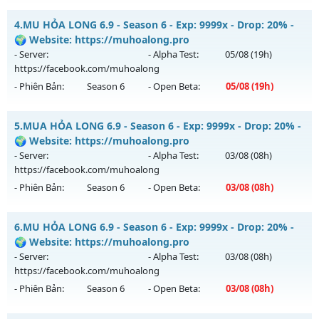
Thể loại: Mu Nguyên bản Webzen
MU LONG KIẾM 6.9 - 🌍 Website: https://mulongkiem.site
Antihack: Pro
4.
MU HỎA LONG 6.9 - Season 6 - Exp: 9999x - Drop: 20% -
Mu mới ra tháng 08 2026 - Mở máy chủ
🌍 Website: https://muhoalong.pro
https://mulongkiem.site
vào 11h ngày 10/08/2626
- Server:
- Alpha Test:
05/08
(19h)
https://facebook.com/muhoalong
Exp: 9999x - Drop: 20%
- Phiên Bản:
Season 6
- Open Beta:
05/08
(19h)
Kiểu reset: Non Reset
Thể loại: Mu Nguyên bản Webzen
MU HỎA LONG 6.9 - 🌍 Website: https://muhoalong.pro
5.
MUA HỎA LONG 6.9 - Season 6 - Exp: 9999x - Drop: 20% -
Antihack: XShield
Mu mới ra tháng 08 2026 - Mở máy chủ
🌍 Website: https://muhoalong.pro
https://facebook.com/muhoalong
vào 19h ngày
- Server:
- Alpha Test:
03/08
(08h)
05/08/2626
https://facebook.com/muhoalong
- Phiên Bản:
Season 6
- Open Beta:
03/08
(08h)
Exp: 9999x - Drop: 20%
Kiểu reset: Non Reset
MUA HỎA LONG 6.9 - 🌍 Website: https://muhoalong.pro
6.
MU HỎA LONG 6.9 - Season 6 - Exp: 9999x - Drop: 20% -
Thể loại: Mu Nguyên bản Webzen
Mu mới ra tháng 08 2026 - Mở máy chủ
🌍 Website: https://muhoalong.pro
Antihack: XShield
https://facebook.com/muhoalong
vào 08h ngày
- Server:
- Alpha Test:
03/08
(08h)
03/08/2626
https://facebook.com/muhoalong
- Phiên Bản:
Season 6
- Open Beta:
03/08
(08h)
Exp: 9999x - Drop: 20%
Kiểu reset: Non Reset