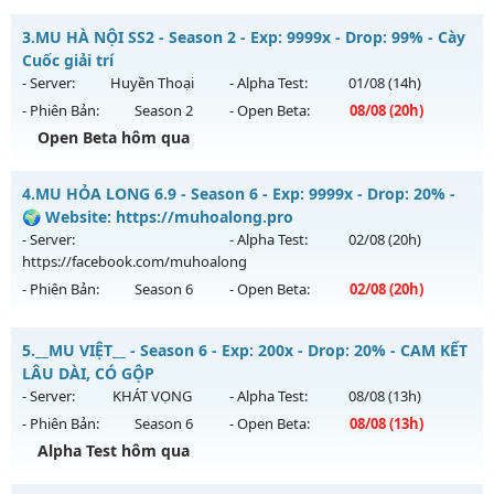
Exp: 9999x - Drop: 99%
Huyền Giới - Siêng Năng Làm Nên Tất Cả
Kiểu reset: Non Reset
3.
MU HÀ NỘI SS2 - Season 2 - Exp: 9999x - Drop: 99% - Cày
Mu mới ra tháng 08 2026 - Mở máy chủ
Huyền Giới
vào 19h
Cuốc giải trí
Thể loại: Mu Nguyên bản Webzen
ngày 06/08/2626
- Server:
Huyền Thoại
- Alpha Test:
01/08
(14h)
Antihack: XShield
- Phiên Bản:
Season 2
- Open Beta:
08/08
(20h)
Exp: 9999x - Drop: 999%
Open Beta hôm qua
Kiểu reset: Reset In Game
Thể loại: Mu Custom thêm đồ mới
MU HÀ NỘI SS2 - Cày Cuốc giải trí
4.
MU HỎA LONG 6.9 - Season 6 - Exp: 9999x - Drop: 20% -
Antihack: Anti
Mu mới ra tháng 08 2026 - Mở máy chủ
Huyền Thoại
vào
🌍 Website: https://muhoalong.pro
20h ngày 08/08/2626
- Server:
- Alpha Test:
02/08
(20h)
https://facebook.com/muhoalong
Exp: 9999x - Drop: 99%
- Phiên Bản:
Season 6
- Open Beta:
02/08
(20h)
Kiểu reset: Reset In Game
Thể loại: Mu Nguyên bản Webzen
MU HỎA LONG 6.9 - 🌍 Website: https://muhoalong.pro
5.
__MU VIỆT__ - Season 6 - Exp: 200x - Drop: 20% - CAM KẾT
Antihack: ugk
Mu mới ra tháng 08 2026 - Mở máy chủ
LÂU DÀI, CÓ GỘP
https://facebook.com/muhoalong
vào 20h ngày
- Server:
KHÁT VỌNG
- Alpha Test:
08/08
(13h)
02/08/2626
- Phiên Bản:
Season 6
- Open Beta:
08/08
(13h)
Exp: 9999x - Drop: 20%
Alpha Test hôm qua
Kiểu reset: Non Reset