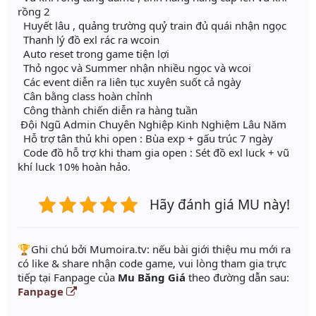
rồng 2
Huyết lâu , quảng trường quỷ train đủ quái nhận ngọc
Thanh lý đồ exl rác ra wcoin
Auto reset trong game tiện lợi
Thỏ ngọc và Summer nhận nhiều ngọc và wcoi
Các event diễn ra liên tục xuyên suốt cả ngày
Cân bằng class hoàn chỉnh
Công thành chiến diễn ra hàng tuần
Đội Ngũ Admin Chuyên Nghiệp Kinh Nghiệm Lâu Năm
Hỗ trợ tân thủ khi open : Bùa exp + gấu trúc 7 ngày
Code đồ hỗ trợ khi tham gia open : Sét đồ exl luck + vũ
khí luck 10% hoàn hảo.
Hãy đánh giá MU này!
️🏆Ghi chú bởi Mumoira.tv: nếu bài giới thiệu mu mới ra
có like & share nhận code game, vui lòng tham gia trực
tiếp tại Fanpage của
Mu Băng Giá
theo đường dẫn sau:
Fanpage