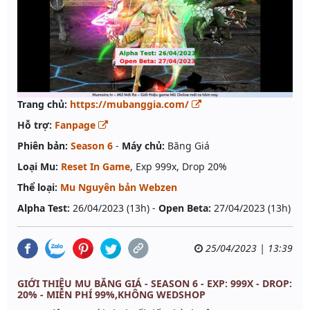
Trang chủ:
https://mubanggia.com/
Hỗ trợ:
Fanpage
Phiên bản:
Season 6
-
Máy chủ:
Băng Giá
Loại Mu:
Reset In Game
, Exp 999x, Drop 20%
Thể loại:
Mu Nguyên bản Webzen
Alpha Test:
26/04/2023 (13h) -
Open Beta:
27/04/2023 (13h)
25/04/2023 | 13:39
GIỚI THIỆU MU BĂNG GIÁ - SEASON 6 - EXP: 999X - DROP:
20% - MIỄN PHÍ 99%,KHÔNG WEDSHOP