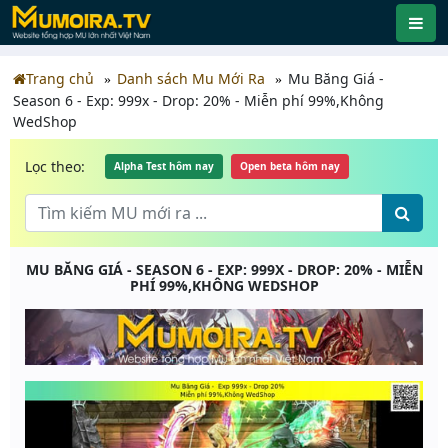
Trang chủ
Danh sách Mu Mới Ra
Mu Băng Giá -
Season 6 - Exp: 999x - Drop: 20% - Miễn phí 99%,Không
WedShop
Lọc theo:
Alpha Test hôm nay
Open beta hôm nay
MU BĂNG GIÁ - SEASON 6 - EXP: 999X - DROP: 20% - MIỄN
PHÍ 99%,KHÔNG WEDSHOP