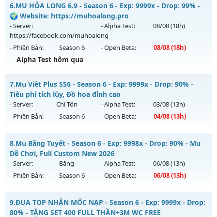
__MU VIỆT__ - CAM KẾT LÂU DÀI, CÓ GỘP
6.
MU HỎA LONG 6.9 - Season 6 - Exp: 9999x - Drop: 99% -
Thể loại: Mu Nguyên bản Webzen
Mu mới ra tháng 08 2026 - Mở máy chủ
KHÁT VỌNG
vào
🌍 Website: https://muhoalong.pro
Antihack: XShield
13h ngày 08/08/2626
- Server:
- Alpha Test:
08/08
(18h)
https://facebook.com/muhoalong
Exp: 200x - Drop: 20%
- Phiên Bản:
Season 6
- Open Beta:
08/08
(18h)
Kiểu reset: Reset In Game
Alpha Test hôm qua
Thể loại: Mu Nguyên bản Webzen
MU HỎA LONG 6.9 - 🌍 Website: https://muhoalong.pro
Antihack: GoldShield
7.
Mu Viêt Plus SS6 - Season 6 - Exp: 9999x - Drop: 90% -
Mu mới ra tháng 08 2026 - Mở máy chủ
Tiêu phí tích lũy, Đồ họa đỉnh cao
https://facebook.com/muhoalong
vào 18h ngày
- Server:
Chí Tôn
- Alpha Test:
03/08
(13h)
08/08/2626
- Phiên Bản:
Season 6
- Open Beta:
04/08
(13h)
Exp: 9999x - Drop: 99%
Mu Viêt Plus SS6 - Tiêu phí tích lũy, Đồ họa đỉnh cao
Kiểu reset: Non Reset
8.
Mu Băng Tuyết - Season 6 - Exp: 9998x - Drop: 90% - Mu
Mu mới ra tháng 08 2026 - Mở máy chủ
Chí Tôn
vào 13h
Dễ Chơi, Full Custom New 2026
Thể loại: Mu Nguyên bản Webzen
ngày 04/08/2626
- Server:
Băng
- Alpha Test:
06/08
(13h)
Antihack: XShield
- Phiên Bản:
Season 6
- Open Beta:
06/08
(13h)
Exp: 9999x - Drop: 90%
Kiểu reset: Reset In Game
Mu Băng Tuyết - Mu Dễ Chơi, Full Custom New 2026
9.
ĐUA TOP NHẬN MỐC NẠP - Season 6 - Exp: 9999x - Drop:
Thể loại: Mu Bán Đồ Full Trong Shop
Mu mới ra tháng 08 2026 - Mở máy chủ
Băng
vào 13h ngày
80% - TẶNG SET 400 FULL THẦN+3M WC FREE