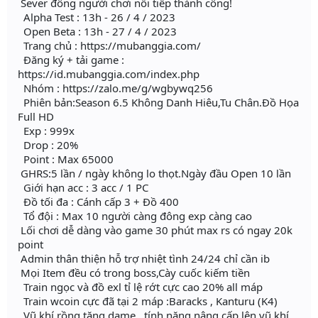
Sever đông người chơi nối tiếp thành công!
Alpha Test : 13h - 26 / 4 / 2023
Open Beta : 13h - 27 / 4 / 2023
Trang chủ : https://mubanggia.com/
Đăng ký + tải game :
https://id.mubanggia.com/index.php
Nhóm : https://zalo.me/g/wgbywq256
Phiên bản:Season 6.5 Không Danh Hiêu,Tu Chân.Đồ Họa
Full HD
Exp : 999x
Drop : 20%
Point : Max 65000
GHRS:5 lần / ngày không lo thọt.Ngày đầu Open 10 lần
Giới hạn acc : 3 acc / 1 PC
Đồ tối đa : Cánh cấp 3 + Đồ 400
Tổ đội : Max 10 người càng đông exp càng cao
Lối chơi dễ dàng vào game 30 phút max rs có ngay 20k
point
Admin thân thiện hỗ trợ nhiệt tình 24/24 chỉ cần ib
Mọi Item đều có trong boss,Cày cuốc kiếm tiền
Train ngọc và đồ exl tỉ lệ rớt cực cao 20% all máp
Train wcoin cực đã tại 2 máp :Baracks , Kanturu (K4)
Vũ khí rồng tăng dame , tính năng nâng cấp lên vũ khí