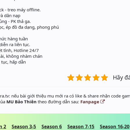
ck - treo máy offline.
à dân nạp
hủng - PK thả ga.
gọc, ép đồ đa dạng, phong phú
ức hàng tuần
̂̃n ra liên tục.
ệt tình, Hotline 24/7
dài, không nhàm chán
n tục, hấp dẫn
Hãy đ
a.tv: nếu bài giới thiệu mu mới ra có like & share nhận code gam
 của
MU Bảo Thiên
theo đường dẫn sau:
Fanpage
n 2
Season 3-5
Season 6
Season 7-15
Season 16-20