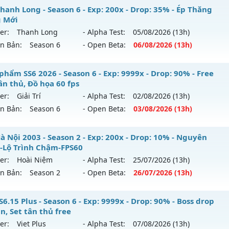
hể loại: Mu Nguyên bản Webzen
 TOP NHẬN MỐC NẠP - TẶNG SET 400 FULL THẦN+3M WC F
hanh Long - Season 6 - Exp: 200x - Drop: 35% - Ép Thăng
 Mới
tihack: Sharkguard
ới ra tháng 08 2026 - Mở máy chủ
BOSS 24/7 SĂN WCOIN
er:
Thanh Long
- Alpha Test:
05/08
/2026
(13h)
 06/08/2626
ên Bản:
Season 6
- Open Beta:
06/08
/2026
(13h)
 9999x - Drop: 80%
U Thanh Long - Ép Thăng Hạng Mới
phẩm SS6 2026 - Season 6 - Exp: 9999x - Drop: 90% - Free
 reset: Reset In Game
ân thủ, Đồ họa 60 fps
 mới ra tháng 08 2026 - Mở máy chủ
Thanh Long
vào 13h 
loại: Mu Nguyên bản Webzen
er:
Giải Trí
- Alpha Test:
02/08
/2026
(13h)
ên Bản:
Season 6
- Open Beta:
03/08
/2026
(13h)
p: 200x - Drop: 35%
ihack: KHÔNG THỂ HACK
ểu reset: Reset In Game
êu phẩm SS6 2026 - Free set tân thủ, Đồ họa 60 fps
à Nội 2003 - Season 2 - Exp: 200x - Drop: 10% - Nguyên
ể loại: Mu Custom thêm đồ mới
-Lộ Trình Chậm-FPS60
 mới ra tháng 08 2026 - Mở máy chủ
Giải Trí
vào 13h ngày 
er:
Hoài Niệm
- Alpha Test:
25/07
/2026
(13h)
tihack: CheatGuard
ên Bản:
Season 2
- Open Beta:
26/07
/2026
(13h)
p: 9999x - Drop: 90%
ểu reset: Reset In Game
 Hà Nội 2003 - Nguyên Thuỷ-Lộ Trình Chậm-FPS60
6.15 Plus - Season 6 - Exp: 9999x - Drop: 90% - Boss drop
ể loại: Mu Bán Đồ Full Trong Shop
n, Set tân thủ free
 mới ra tháng 07 2026 - Mở máy chủ
Hoài Niệm
vào 13h n
er:
Viet Plus
- Alpha Test:
07/08
/2026
(13h)