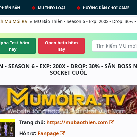
PHIÊN BẢN
MU THEO LOẠI
HƯỚNG DẪN CHƠI GAME
ch Mu Mới Ra
MU Bảo Thiên - Season 6 - Exp: 200x - Drop: 30% 
lpha Test hôm
Open beta hôm
nay
nay
 - SEASON 6 - EXP: 200X - DROP: 30% - SĂN BOSS
SOCKET CUỐI,
Trang chủ:
https://mubaothien.com
Hỗ trợ:
Fanpage