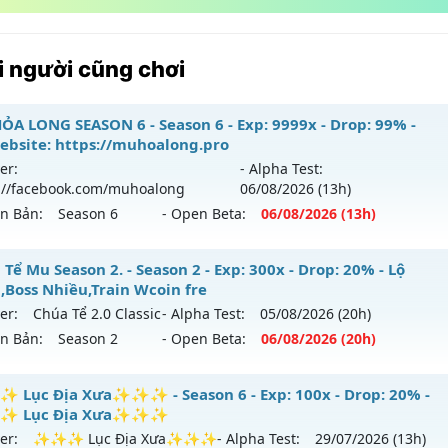
 người cũng chơi
ỎA LONG SEASON 6 - Season 6 - Exp: 9999x - Drop: 99% -
ebsite: https://muhoalong.pro
er:
- Alpha Test:
://facebook.com/muhoalong
06/08
/2026
(13h)
ên Bản:
Season 6
- Open Beta:
06/08
/2026
(13h)
ỎA LONG SEASON 6 - 🌐 Website: https://muhoalong.pro
Tể Mu Season 2. - Season 2 - Exp: 300x - Drop: 20% - Lộ
h,Boss Nhiều,Train Wcoin fre
ới ra tháng 08 2026 - Mở máy chủ
https://facebook.com
er:
Chúa Tể 2.0 Classic
- Alpha Test:
05/08
/2026
(20h)
 06/08/2626
ên Bản:
Season 2
- Open Beta:
06/08
/2026
(20h)
9999x - Drop: 99%
úa Tể Mu Season 2. - Lộ trình,Boss Nhiều,Train Wcoin fre
Lục Địa Xưa✨✨✨ - Season 6 - Exp: 100x - Drop: 20% -
reset: Non Reset
 Lục Địa Xưa✨✨✨
 mới ra tháng 08 2026 - Mở máy chủ
Chúa Tể 2.0 Classic
và
loại: Mu Nguyên bản Webzen
er:
✨✨✨ Lục Địa Xưa✨✨✨
- Alpha Test:
29/07
/2026
(13h)