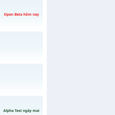
REE
C THẢ GA
vào 08h
Open Beta hôm nay
ngày 06/08/2626
03/08/2626
gày 26/07/2626
Alpha Test ngày mai