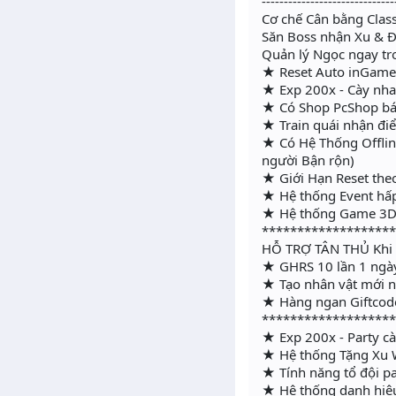
------------------------------
Cơ chế Cân bằng Clas
Săn Boss nhận Xu & Đồ
Quản lý Ngọc ngay t
★ Reset Auto inGame -
★ Exp 200x - Cày nhanh
★ Có Shop PcShop bán
★ Train quái nhận đi
★ Có Hệ Thống Offline
người Bận rộn)
★ Giới Hạn Reset the
★ Hệ thống Event hấp
★ Hệ thống Game 3D 
******************
HỖ TRỢ TÂN THỦ Khi
★ GHRS 10 lần 1 ngà
★ Tạo nhân vật mới n
★ Hàng ngan Giftcod
******************
★ Exp 200x - Party cà
★ Hệ thống Tặng Xu W
★ Tính năng tổ đội pa
★ Hệ thống danh hie