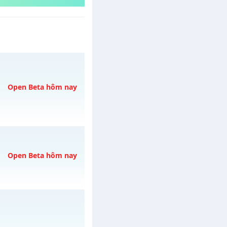
Open Beta hôm nay
/muhoalong
vào 13h
Open Beta hôm nay
o 20h ngày