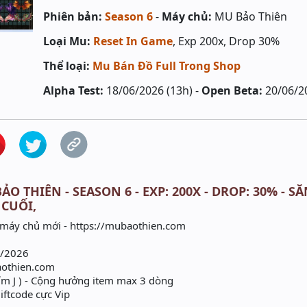
Phiên bản:
Season 6
-
Máy chủ:
MU Bảo Thiên
Loại Mu:
Reset In Game
, Exp 200x, Drop 30%
Thể loại:
Mu Bán Đồ Full Trong Shop
Alpha Test:
18/06/2026 (13h) -
Open Beta:
20/06/2
ẢO THIÊN - SEASON 6 - EXP: 200X - DROP: 30% - 
 CUỐI,
máy chủ mới - https://mubaothien.com
6/2026
aothien.com
m J ) - Cộng hưởng item max 3 dòng
iftcode cực Vip