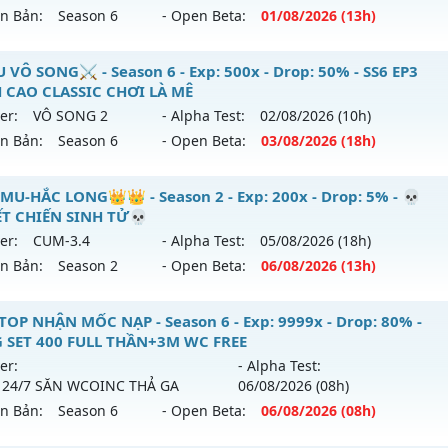
/08/2626
ên Bản:
Season 6
- Open Beta:
01/08
/2026
(13h)
ack: XShield
p: 300x - Drop: 20%
✨ Lục Địa Xưa✨✨✨ - ✨✨✨ Lục Địa Xưa✨✨✨
 VÔ SONG⚔️ - Season 6 - Exp: 500x - Drop: 50% - SS6 EP3
ểu reset: Reset In Game
 CAO CLASSIC CHƠI LÀ MÊ
mới ra tháng 08 2026 - Mở máy chủ
✨✨✨ Lục Địa Xư
ể loại: Mu Nguyên bản Webzen
er:
VÔ SONG 2
- Alpha Test:
02/08
/2026
(10h)
08/2626
ên Bản:
Season 6
- Open Beta:
03/08
/2026
(18h)
tihack: antihack
: 100x - Drop: 20%
️MU VÔ SONG⚔️ - SS6 EP3 ĐỈNH CAO CLASSIC CHƠI LÀ MÊ
MU-HẮC LONG👑👑 - Season 2 - Exp: 200x - Drop: 5% - 💀
u reset: Reset In Game
T CHIẾN SINH TỬ💀
 mới ra tháng 08 2026 - Mở máy chủ
VÔ SONG 2
vào 18h n
 loại: Mu Nguyên bản Webzen
er:
CUM-3.4
- Alpha Test:
05/08
/2026
(18h)
ên Bản:
Season 2
- Open Beta:
06/08
/2026
(13h)
p: 500x - Drop: 50%
ihack: XTEAM
ểu reset: Reset In Game
👑MU-HẮC LONG👑👑 - 💀QUYẾT CHIẾN SINH TỬ💀
TOP NHẬN MỐC NẠP - Season 6 - Exp: 9999x - Drop: 80% -
hể loại: Mu Nguyên bản Webzen
 SET 400 FULL THẦN+3M WC FREE
 mới ra tháng 08 2026 - Mở máy chủ
CUM-3.4
vào 13h ngày
er:
- Alpha Test:
ntihack: MU8X
 24/7 SĂN WCOINC THẢ GA
06/08
/2026
(08h)
p: 200x - Drop: 5%
ên Bản:
Season 6
- Open Beta:
06/08
/2026
(08h)
ểu reset: Reset In Game