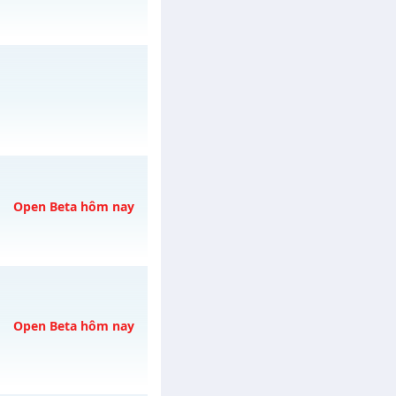
a✨✨✨
vào 13h ngày
gày 03/08/2626
Open Beta hôm nay
 06/08/2626
Open Beta hôm nay