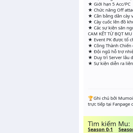
★ Giới hạn 5 Acc/PC
★ Chức năng Off atta
★ Cân bằng dân cày v
★ Cày cuốc lên đồ k
★ Các sự kiện săn n
CAM KẾT TỪ BQT MU
★ Event PK được tổ ch
★ Công Thành Chiến die
★ Đội ngũ hỗ trợ nhi
★ Duy trì Server lâu 
★ Sự kiện diễn ra liê
️🏆Ghi chú bởi Mumoir
trực tiếp tại Fanpage
Tìm kiếm Mu:
Season 0-1
Seaso