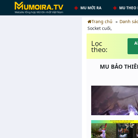
MU MỚI RA
MU THEO 
Trang chủ
Danh sá
Socket cuối,
Lọc
A
theo:
MU BẢO THIÊN