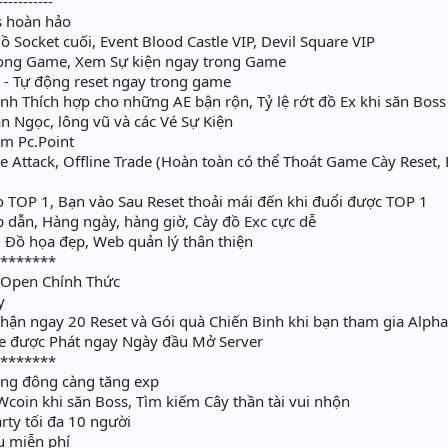
-----------
s hoàn hảo
 Socket cuối, Event Blood Castle VIP, Devil Square VIP
rong Game, Xem Sự kiện ngay trong Game
 Tự động reset ngay trong game
 Thích hợp cho những AE bận rộn, Tỷ lệ rớt đồ Ex khi săn Bos
 Ngọc, lông vũ và các Vé Sự Kiện
ểm Pc.Point
 Attack, Offline Trade (Hoàn toàn có thể Thoát Game Cày Reset,
o TOP 1, Bạn vào Sau Reset thoải mái đến khi đuổi được TOP 1
 dẫn, Hàng ngày, hàng giờ, Cày đồ Exc cực dễ
Đồ họa đẹp, Web quản lý thân thiện
********
 Open Chính Thức
y
hận ngay 20 Reset và Gói quà Chiến Binh khi bạn tham gia Alpha
e được Phát ngay Ngày đầu Mở Server
********
ng đông càng tăng exp
coin khi săn Boss, Tìm kiếm Cây thần tài vui nhộn
rty tối đa 10 người
̣̂u miễn phí