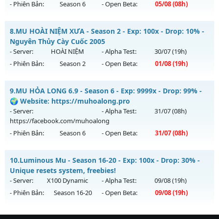
- Phiên Bản:
Season 6
- Open Beta:
05/08
(08h)
Kiểu reset: Reset In Game
Thể loại: Mu Nguyên bản Webzen
MU HỎA LONG 6.9 - 🌍 Website: https://muhoalong.pro
8.
MU HOÀI NIỆM XƯA - Season 2 - Exp: 100x - Drop: 10% -
Antihack: UGK ANTIHACK
Mu mới ra tháng 08 2026 - Mở máy chủ
Nguyên Thủy Cày Cuốc 2005
https://facebook.com/muhoalong
vào 08h ngày
- Server:
HOÀI NIỆM
- Alpha Test:
30/07
(19h)
05/08/2626
- Phiên Bản:
Season 2
- Open Beta:
01/08
(19h)
Exp: 9999x - Drop: 20%
MU HOÀI NIỆM XƯA - Nguyên Thủy Cày Cuốc 2005
Kiểu reset: Non Reset
9.
MU HỎA LONG 6.9 - Season 6 - Exp: 9999x - Drop: 99% -
Mu mới ra tháng 08 2026 - Mở máy chủ
HOÀI NIỆM
vào 19h
🌍 Website: https://muhoalong.pro
Thể loại: Mu Nguyên bản Webzen
ngày 01/08/2626
- Server:
- Alpha Test:
31/07
(08h)
Antihack: XShield
https://facebook.com/muhoalong
Exp: 100x - Drop: 10%
- Phiên Bản:
Season 6
- Open Beta:
31/07
(08h)
Kiểu reset: Reset In Game
Thể loại: Mu Nguyên bản Webzen
MU HỎA LONG 6.9 - 🌍 Website: https://muhoalong.pro
10.
Luminous Mu - Season 16-20 - Exp: 100x - Drop: 30% -
Antihack: Phiên bản mới nhất
Mu mới ra tháng 07 2026 - Mở máy chủ
Unique resets system, freebies!
https://facebook.com/muhoalong
vào 08h ngày
- Server:
X100 Dynamic
- Alpha Test:
09/08
(19h)
31/07/2626
- Phiên Bản:
Season 16-20
- Open Beta:
09/08
(19h)
Exp: 9999x - Drop: 99%
Luminous Mu - Unique resets system, freebies!
Kiểu reset: Non Reset