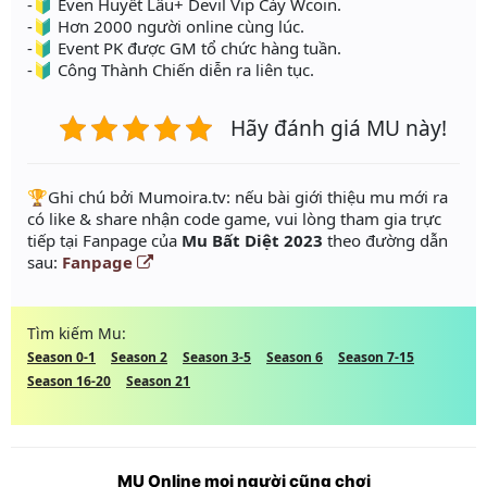
-🔰 Even Huyết Lâu+ Devil Vip Cày Wcoin.
-🔰 Hơn 2000 người online cùng lúc.
-🔰 Event PK được GM tổ chức hàng tuần.
-🔰 Công Thành Chiến diễn ra liên tục.
Hãy đánh giá MU này!
️🏆Ghi chú bởi Mumoira.tv: nếu bài giới thiệu mu mới ra
có like & share nhận code game, vui lòng tham gia trực
tiếp tại Fanpage của
Mu Bất Diệt 2023
theo đường dẫn
sau:
Fanpage
Tìm kiếm Mu:
Season 0-1
Season 2
Season 3-5
Season 6
Season 7-15
Season 16-20
Season 21
MU Online mọi người cũng chơi