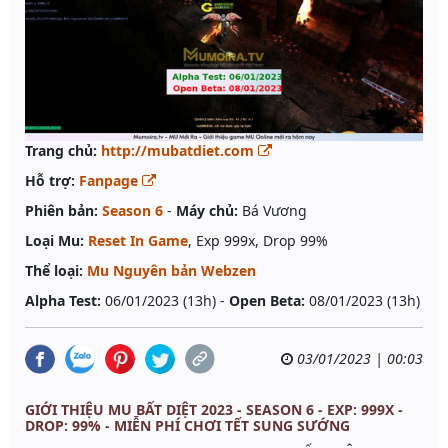
Trang chủ:
http://mubatdiet.com
Hỗ trợ:
Fanpage
Phiên bản:
Season 6
-
Máy chủ:
Bá Vương
Loại Mu:
Reset In Game
, Exp 999x, Drop 99%
Thể loại:
Mu Nguyên bản Webzen
Alpha Test:
06/01/2023 (13h) -
Open Beta:
08/01/2023 (13h)
03/01/2023 | 00:03
GIỚI THIỆU MU BẤT DIỆT 2023 - SEASON 6 - EXP: 999X -
DROP: 99% - MIỄN PHÍ CHƠI TẾT SUNG SƯỚNG