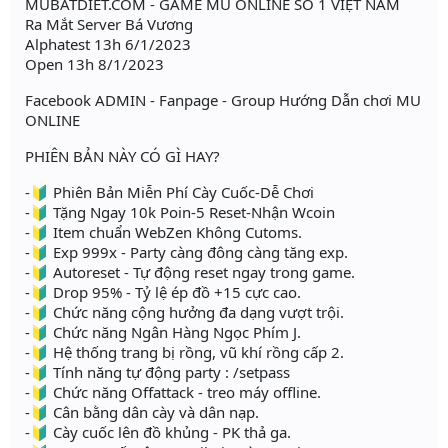
MUBATDIET.COM - GAME MU ONLINE SỐ 1 VIỆT NAM
Ra Mắt Server Bá Vương
Alphatest 13h 6/1/2023
Open 13h 8/1/2023
Facebook ADMIN - Fanpage - Group Hướng Dẫn chơi MU
ONLINE
PHIÊN BẢN NÀY CÓ GÌ HAY?
-🔰 Phiên Bản Miễn Phí Cày Cuốc-Dễ Chơi
-🔰 Tặng Ngay 10k Poin-5 Reset-Nhận Wcoin
-🔰 Item chuẩn WebZen Không Cutoms.
-🔰 Exp 999x - Party càng đông càng tăng exp.
-🔰 Autoreset - Tự động reset ngay trong game.
-🔰 Drop 95% - Tỷ lệ ép đồ +15 cực cao.
-🔰 Chức năng cộng hưởng đa dạng vượt trội.
-🔰 Chức năng Ngân Hàng Ngọc Phím J.
-🔰 Hệ thống trang bị rồng, vũ khí rồng cấp 2.
-🔰 Tính năng tự động party : /setpass
-🔰 Chức năng Offattack - treo máy offline.
-🔰 Cân bằng dân cày và dân nạp.
-🔰 Cày cuốc lên đồ khủng - PK thả ga.