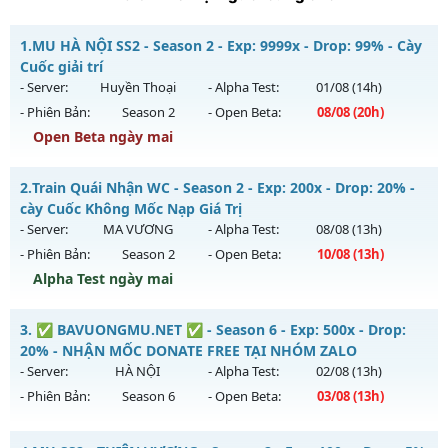
1.
MU HÀ NỘI SS2 - Season 2 - Exp: 9999x - Drop: 99% - Cày
Cuốc giải trí
- Server:
Huyền Thoại
- Alpha Test:
01/08
(14h)
- Phiên Bản:
Season 2
- Open Beta:
08/08
(20h)
Open Beta ngày mai
MU HÀ NỘI SS2 - Cày Cuốc giải trí
2.
Train Quái Nhận WC - Season 2 - Exp: 200x - Drop: 20% -
Mu mới ra tháng 08 2026 - Mở máy chủ
Huyền Thoại
vào
cày Cuốc Không Mốc Nạp Giá Trị
20h ngày 08/08/2626
- Server:
MA VƯƠNG
- Alpha Test:
08/08
(13h)
- Phiên Bản:
Season 2
- Open Beta:
10/08
(13h)
Exp: 9999x - Drop: 99%
Alpha Test ngày mai
Kiểu reset: Reset In Game
Thể loại: Mu Nguyên bản Webzen
Train Quái Nhận WC - cày Cuốc Không Mốc Nạp Giá Trị
3.
✅ BAVUONGMU.NET ✅ - Season 6 - Exp: 500x - Drop:
Antihack: ugk
Mu mới ra tháng 08 2026 - Mở máy chủ
MA VƯƠNG
vào
20% - NHẬN MỐC DONATE FREE TẠI NHÓM ZALO
13h ngày 10/08/2626
- Server:
HÀ NỘI
- Alpha Test:
02/08
(13h)
- Phiên Bản:
Season 6
- Open Beta:
03/08
(13h)
Exp: 200x - Drop: 20%
Kiểu reset: Reset In Game
✅ BAVUONGMU.NET ✅ - NHẬN MỐC DONATE FREE TẠI