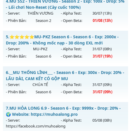
4.
MU SS2 - THIÊN VƯƠNG - Season 2 - Exp: 100x - Drop: 5%
Thể loại: Mu Nguyên bản Webzen
NHÓM ZALO
- Lối chơi Non-Reset (Cày cuốc 100%)
Antihack: GameGuard
Mu mới ra tháng 08 2026 - Mở máy chủ
HÀ NỘI
vào 13h
- Server:
THIÊN VƯƠNG
- Alpha Test:
30/07
(13h)
ngày 03/08/2626
- Phiên Bản:
Season 2
- Open Beta:
01/08
(13h)
Exp: 500x - Drop: 20%
MU SS2 - THIÊN VƯƠNG - Lối chơi Non-Reset (Cày cuốc
Kiểu reset: Reset In Game
5.
⭐⭐⭐⭐⭐MU-PKZ Season 6 - Season 6 - Exp: 2000x -
100%)
Drop: 200% - Không mốc nạp - 30 dòng EXL mới
Thể loại: Mu Nguyên bản Webzen
Mu mới ra tháng 08 2026 - Mở máy chủ
THIÊN VƯƠNG
vào
- Server:
MU-PKZ
- Alpha Test:
31/07
(08h)
Antihack: FPS 60 PLUS - CHỐNG HACK 100%
13h ngày 01/08/2626
- Phiên Bản:
Season 6
- Open Beta:
31/07
(19h)
Exp: 100x - Drop: 5%
⭐⭐⭐⭐⭐MU-PKZ Season 6 - Không mốc nạp - 30 dòng
Kiểu reset: Non Reset
6.
__MU THỐNG LĨNH___ - Season 6 - Exp: 300x - Drop: 20% -
EXL mới
LÂU DÀI, CAM KẾT CÓ GỘP MU
Thể loại: Mu Nguyên bản Webzen
Mu mới ra tháng 07 2026 - Mở máy chủ
MU-PKZ
vào 19h
- Server:
CHÚA TỂ
- Alpha Test:
31/07
(09h)
Antihack: XShield
ngày 31/07/2626
- Phiên Bản:
Season 6
- Open Beta:
31/07
(09h)
Exp: 2000x - Drop: 200%
__MU THỐNG LĨNH___ - LÂU DÀI, CAM KẾT CÓ GỘP MU
Kiểu reset: Reset In Game
7.
MU HỎA LONG 6.9 - Season 6 - Exp: 9999x - Drop: 20% -
Mu mới ra tháng 07 2026 - Mở máy chủ
CHÚA TỂ
vào 09h
🌍 Website: https://muhoalong.pro
Thể loại: Mu Nguyên bản Webzen
ngày 31/07/2626
- Server:
- Alpha Test:
05/08
(08h)
Antihack: SuperAnti
https://facebook.com/muhoalong
Exp: 300x - Drop: 20%