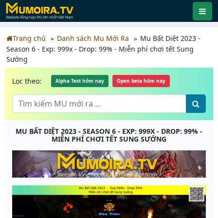
Trang chủ
Danh sách Mu Mới Ra
Mu Bất Diệt 2023 -
Season 6 - Exp: 999x - Drop: 99% - Miễn phí chơi tết Sung
Sướng
Lọc theo:
Alpha Test hôm nay
Open beta hôm nay
MU BẤT DIỆT 2023 - SEASON 6 - EXP: 999X - DROP: 99% -
MIỄN PHÍ CHƠI TẾT SUNG SƯỚNG