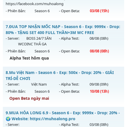
vào 13h ngày 08/08/2626
https://facebook.com/muhoalong
- Phiên Bản:
Season 6
- Open Beta:
03/08
(15h)
Exp: 500x - Drop: 25%
Kiểu reset: Reset In Game
MU HỎA LONG 6.9 - 🌍 Website: https://muhoalong.pro
7.
ĐUA TOP NHẬN MỐC NẠP - Season 6 - Exp: 9999x - Drop:
Thể loại: Mu Nguyên bản Webzen
Mu mới ra tháng 08 2026 - Mở máy chủ
80% - TẶNG SET 400 FULL THẦN+3M WC FREE
Antihack: VIP SHIELD
https://facebook.com/muhoalong
vào 15h ngày
- Server:
BOSS 24/7 SĂN
- Alpha Test:
08/08
(08h)
03/08/2626
WCOINC THẢ GA
- Phiên Bản:
Season 6
- Open Beta:
08/08
(08h)
Exp: 9999x - Drop: 99%
Alpha Test hôm qua
Kiểu reset: Non Reset
Thể loại: Mu Nguyên bản Webzen
ĐUA TOP NHẬN MỐC NẠP - TẶNG SET 400 FULL THẦN+3M
8.
Mu Việt Nam - Season 6 - Exp: 500x - Drop: 20% - GIẢI
WC FREE
Antihack: XShield
TRÍ-DỄ CHƠI
Mu mới ra tháng 08 2026 - Mở máy chủ
BOSS 24/7 SĂN
- Server:
Việt Nam
- Alpha Test:
09/08
(09h)
WCOINC THẢ GA
vào 08h ngày 08/08/2626
- Phiên Bản:
Season 6
- Open Beta:
10/08
(13h)
Exp: 9999x - Drop: 80%
Open Beta ngày mai
Kiểu reset: Reset In Game
Mu Việt Nam - GIẢI TRÍ-DỄ CHƠI
9.
MUA HỎA LONG 6.9 - Season 6 - Exp: 9999x - Drop: 20% -
Thể loại: Mu Nguyên bản Webzen
Mu mới ra tháng 08 2026 - Mở máy chủ
Việt Nam
vào 13h
🌍 Website: https://muhoalong.pro
Antihack: KHÔNG THỂ HACK
ngày 10/08/2626
- Server:
- Alpha Test:
03/08
(08h)