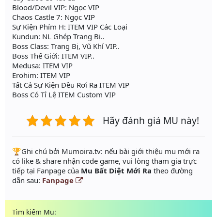
Blood/Devil VIP: Ngọc VIP
Chaos Castle 7: Ngọc VIP
Sự Kiện Phím H: ITEM VIP Các Loại
Kundun: NL Ghép Trang Bị..
Boss Class: Trang Bị, Vũ Khí VIP..
Boss Thế Giới: ITEM VIP..
Medusa: ITEM VIP
Erohim: ITEM VIP
Tất Cả Sự Kiện Đều Rơi Ra ITEM VIP
Boss Có Tỉ Lệ ITEM Custom VIP
Hãy đánh giá MU này!
️🏆Ghi chú bởi Mumoira.tv: nếu bài giới thiệu mu mới ra
có like & share nhận code game, vui lòng tham gia trực
tiếp tại Fanpage của
Mu Bất Diệt Mới Ra
theo đường
dẫn sau:
Fanpage
Tìm kiếm Mu: