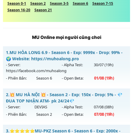
Season 0-1
Season 2
Season 3-5
Season 6
Season 7-15
Season 16-20
Season 21
MU Online mọi người cũng chơi
1.
MU HỎA LONG 6.9 - Season 6 - Exp: 9999x - Drop: 99% -
🌍 Website: https://muhoalong.pro
- Server:
- Alpha Test:
30/07
(19h)
https://facebook.com/muhoalong
- Phiên Bản:
Season 6
- Open Beta:
01/08
(19h)
MU HỎA LONG 6.9 - 🌍 Website: https://muhoalong.pro
2.
💥 MU HÀ NỘI 💥 - Season 2 - Exp: 150x - Drop: 5% - 💎
Mu mới ra tháng 08 2026 - Mở máy chủ
ĐUA TOP NHẬN ATM- pk 24/24💎
https://facebook.com/muhoalong
vào 19h ngày
- Server:
DEVIAS
- Alpha Test:
07/08
(08h)
01/08/2626
- Phiên Bản:
Season 2
- Open Beta:
07/08
(19h)
Exp: 9999x - Drop: 99%
💥 MU HÀ NỘI 💥 - 💎 ĐUA TOP NHẬN ATM- pk 24/24💎
Kiểu reset: Non Reset
3.
⭐⭐⭐⭐⭐MU-PKZ Season 6 - Season 6 - Exp: 2000x -