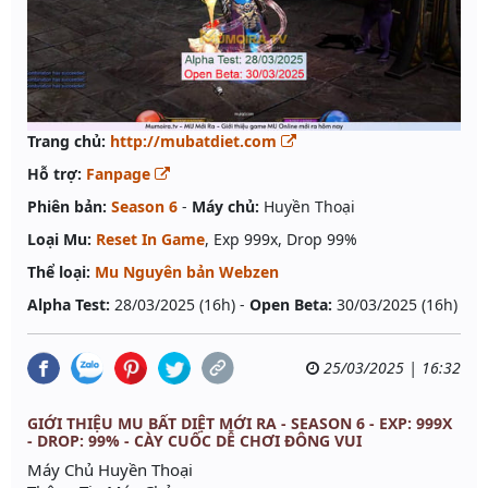
Trang chủ:
http://mubatdiet.com
Hỗ trợ:
Fanpage
Phiên bản:
Season 6
-
Máy chủ:
Huyền Thoại
Loại Mu:
Reset In Game
, Exp 999x, Drop 99%
Thể loại:
Mu Nguyên bản Webzen
Alpha Test:
28/03/2025 (16h) -
Open Beta:
30/03/2025 (16h)
25/03/2025 | 16:32
GIỚI THIỆU MU BẤT DIỆT MỚI RA - SEASON 6 - EXP: 999X
- DROP: 99% - CÀY CUỐC DỄ CHƠI ĐÔNG VUI
Máy Chủ Huyền Thoại