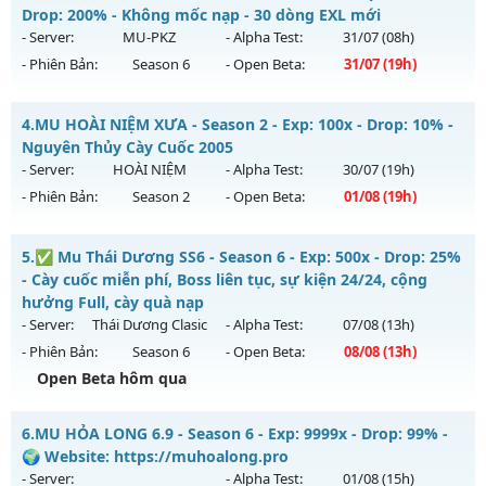
Mu mới ra tháng 08 2026 - Mở máy chủ
DEVIAS
vào 19h
Drop: 200% - Không mốc nạp - 30 dòng EXL mới
Thể loại: Mu Nguyên bản Webzen
ngày 07/08/2626
- Server:
MU-PKZ
- Alpha Test:
31/07
(08h)
Antihack: XShield
- Phiên Bản:
Season 6
- Open Beta:
31/07
(19h)
Exp: 150x - Drop: 5%
Kiểu reset: Reset In Game
⭐⭐⭐⭐⭐MU-PKZ Season 6 - Không mốc nạp - 30 dòng
4.
MU HOÀI NIỆM XƯA - Season 2 - Exp: 100x - Drop: 10% -
Thể loại: Mu Nguyên bản Webzen
EXL mới
Nguyên Thủy Cày Cuốc 2005
Antihack: BDCAM
Mu mới ra tháng 07 2026 - Mở máy chủ
MU-PKZ
vào 19h
- Server:
HOÀI NIỆM
- Alpha Test:
30/07
(19h)
ngày 31/07/2626
- Phiên Bản:
Season 2
- Open Beta:
01/08
(19h)
Exp: 2000x - Drop: 200%
MU HOÀI NIỆM XƯA - Nguyên Thủy Cày Cuốc 2005
Kiểu reset: Reset In Game
5.
✅ Mu Thái Dương SS6 - Season 6 - Exp: 500x - Drop: 25%
Mu mới ra tháng 08 2026 - Mở máy chủ
HOÀI NIỆM
vào 19h
- Cày cuốc miễn phí, Boss liên tục, sự kiện 24/24, cộng
Thể loại: Mu Nguyên bản Webzen
ngày 01/08/2626
hưởng Full, cày quà nạp
Antihack: SuperAnti
- Server:
Thái Dương Clasic
- Alpha Test:
07/08
(13h)
Exp: 100x - Drop: 10%
- Phiên Bản:
Season 6
- Open Beta:
08/08
(13h)
Kiểu reset: Reset In Game
Open Beta hôm qua
Thể loại: Mu Nguyên bản Webzen
✅ Mu Thái Dương SS6 - Cày cuốc miễn phí, Boss liên tục,
Antihack: Phiên bản mới nhất
6.
MU HỎA LONG 6.9 - Season 6 - Exp: 9999x - Drop: 99% -
sự kiện 24/24, cộng hưởng Full, cày quà nạp
🌍 Website: https://muhoalong.pro
Mu mới ra tháng 08 2026 - Mở máy chủ
Thái Dương Clasic
- Server:
- Alpha Test:
01/08
(15h)