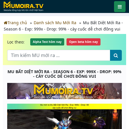
Trang chủ
Danh sách Mu Mới Ra
Mu Bất Diệt Mới Ra -
Season 6 - Exp: 999x - Drop: 99% - cày cuốc dễ chơi đông vui
Lọc theo:
Alpha Test hôm nay
Open beta hôm nay
MU BẤT DIỆT MỚI RA - SEASON 6 - EXP: 999X - DROP: 99%
- CÀY CUỐC DỄ CHƠI ĐÔNG VUI