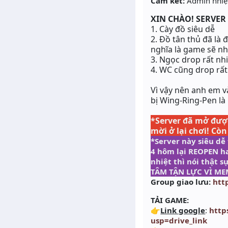
Cam kết:
Admin nhiệt
XIN CHÀO! SERVER
1. Cày đồ siêu dễ
2. Đồ tân thủ đã là 
nghĩa là game sẽ nh
3. Ngọc drop rất nh
4. WC cũng drop rất
Vì vậy nên anh em 
bị
Wing-Ring-Pen
là
*Server đã mở được
mời ở lại chơi! Còn
*Server này siêu dễ
4 hôm lại REOPEN ha
nhiệt thì nói thật
TÂM TẬN LỰC VÌ ME
Group giao lưu:
htt
TẢI GAME:
👉
Link google
:
http
usp=drive_link