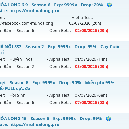
 Hoàng Kim Classic - Free Mốc Nạp - Vào Vụt Luôn AE
ỎA LONG 6.9 - Season 6 - Exp: 9999x - Drop: 20% - 🌍
ite: https://muhoalong.pro
 mới ra tháng 08 2026 - Mở máy chủ
Bất Tử
vào 19h ngày 
er:
- Alpha Test:
://facebook.com/muhoalong
02/08
/2026
(20h)
p: 500x - Drop: 20%
ên Bản:
Season 6
- Open Beta:
02/08
/2026
(20h)
ểu reset: Reset In Game
hể loại: Mu Nguyên bản Webzen
ỎA LONG 6.9 - 🌍 Website: https://muhoalong.pro
À NỘI SS2 - Season 2 - Exp: 9999x - Drop: 99% - Cày Cuốc
trí
tihack: X-Team
ới ra tháng 08 2026 - Mở máy chủ
https://facebook.com
er:
Huyền Thoại
- Alpha Test:
01/08
/2026
(14h)
 02/08/2626
ên Bản:
Season 2
- Open Beta:
08/08
/2026
(20h)
9999x - Drop: 20%
 HÀ NỘI SS2 - Cày Cuốc giải trí
ệt - Season 6 - Exp: 9999x - Drop: 90% - Miễn phí 99% -
reset: Non Reset
đồ FULL cực đã
 mới ra tháng 08 2026 - Mở máy chủ
Huyền Thoại
vào 20h
loại: Mu Nguyên bản Webzen
er:
Hồi Sinh
- Alpha Test:
07/08
/2026
(08h)
ên Bản:
Season 6
- Open Beta:
07/08
/2026
(08h)
p: 9999x - Drop: 99%
ack: XShield
ểu reset: Reset In Game
 Việt - Miễn phí 99% - Cày đồ FULL cực đã
ỎA LONG 15 - Season 6 - Exp: 9999x - Drop: 99% - 🌍
hể loại: Mu Nguyên bản Webzen
ite: https://muhoalong.pro
 mới ra tháng 08 2026 - Mở máy chủ
Hồi Sinh
vào 08h ngà