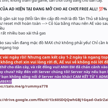
 tình, không tham gia game, sân chơi công bằng cho dân cày.
 CỦA AD HIỆN TẠI ĐANG MỞ CHO AE CHƠI FREE ALL! 💯
%
đồ gần sát top (Mỗi lần lên cấp đồ mới là đồ Tân Thủ sẽ bằng
ư reset mới hoàn toàn ---> Cỏ lúa bằng nhau nên AE vào sau
iều
 rất nhiều bao xài thả gas
vào sau vẫn đang mặc đồ MAX chứ không phải yếu! Chỉ cần 
 ngang top
 vài ngày rồi! Nhưng cam kết cày 1-2 ngày là ngang top
 không chơi xin vui lòng rời đi, AE vui vẻ không nói lời
 thở cho dân cày, và rất đông vui! ANH EM đã chán cảnh vào
y chưa? Hãy đến với Server chúng tôi! Server này nếu bạn 
 sự bạn không sống nổi ở Server nào khác! CAM KẾT TỪ 1 A
MBERS!
ps://zalo.me/g/rummya778
s://drive.google.com/file/d/1Ic60SDQQwhGBj1Gqad-OaSrZ