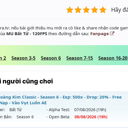
Hãy đ
a.tv: nếu bài giới thiệu mu mới ra có like & share nhận code gam
 của
MU Bất Tử - 120FPS
theo đường dẫn sau:
Fanpage
n 2
Season 3-5
Season 6
Season 7-15
Season 16-20
 người cũng chơi
àng Kim Classic - Season 6 - Exp: 500x - Drop: 20% - Free
Nạp - Vào Vụt Luôn AE
er:
Bất Tử
- Alpha Test:
07/08
/2026
(19h)
ên Bản:
Season 6
- Open Beta:
08/08
/2026
(19h)