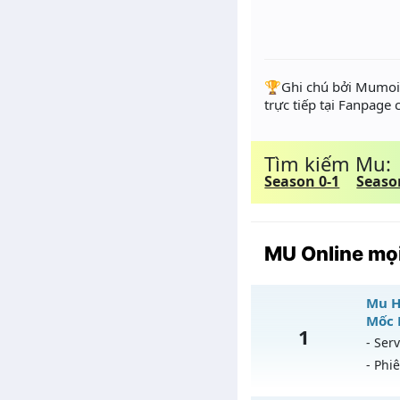
️🏆Ghi chú bởi Mumoir
trực tiếp tại Fanpage
Tìm kiếm Mu:
Season 0-1
Seaso
MU Online mọi
Mu Ho
Mốc 
1
- Serv
- Phi