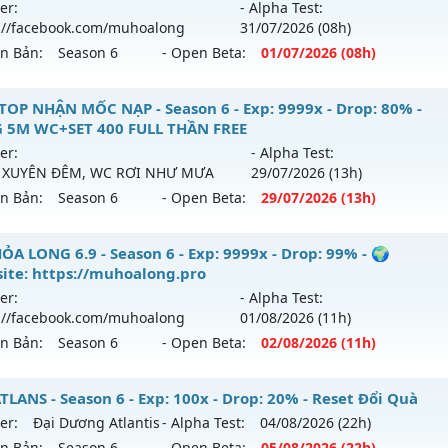
er:
- Alpha Test:
tihack: ugk
://facebook.com/muhoalong
31/07
/2026
(08h)
p: 9999x - Drop: 90%
ên Bản:
Season 6
- Open Beta:
01/07
/2026
(08h)
ểu reset: Reset In Game
hể loại: Mu Nguyên bản Webzen
ỎA LONG 15 - 🌍 Website: https://muhoalong.pro
TOP NHẬN MỐC NẠP - Season 6 - Exp: 9999x - Drop: 80% -
 5M WC+SET 400 FULL THẦN FREE
ntihack: ICMPROTECT ✅ 🔴 ✨ ⚡️
ới ra tháng 07 2026 - Mở máy chủ
https://facebook.com
er:
- Alpha Test:
 01/07/2626
 XUYÊN ĐÊM, WC RƠI NHƯ MƯA
29/07
/2026
(13h)
ên Bản:
Season 6
- Open Beta:
29/07
/2026
(13h)
9999x - Drop: 99%
reset: Non Reset
TOP NHẬN MỐC NẠP - TẶNG 5M WC+SET 400 FULL THẦN FR
ỎA LONG 6.9 - Season 6 - Exp: 9999x - Drop: 99% - 🌍
loại: Mu Nguyên bản Webzen
ite: https://muhoalong.pro
i ra tháng 07 2026 - Mở máy chủ
BOSS XUYÊN ĐÊM, WC 
er:
- Alpha Test:
ack: Xshiel
gày 29/07/2626
://facebook.com/muhoalong
01/08
/2026
(11h)
ên Bản:
Season 6
- Open Beta:
02/08
/2026
(11h)
9999x - Drop: 80%
reset: Reset In Game
ỎA LONG 6.9 - 🌍 Website: https://muhoalong.pro
LANS - Season 6 - Exp: 100x - Drop: 20% - Reset Đổi Quà
loại: Mu Nguyên bản Webzen
er:
Đại Dương Atlantis
- Alpha Test:
04/08
/2026
(22h)
ới ra tháng 08 2026 - Mở máy chủ
https://facebook.com
ên Bản:
Season 6
- Open Beta:
05/08
/2026
(22h)