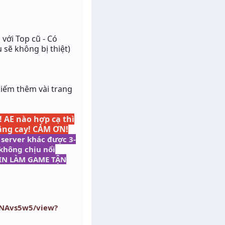
 với Top cũ - Có
 sẽ không bị thiệt)
kiếm thêm vài trang
!
AE nào hợp cạ thì
 đắng cay! CẢM ƠN!
 server khác được 3-
không chịu nổi
DMIN LÀM GAME TẬN
aNAvs5w5/view?