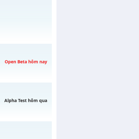
08/08/2626
/muhoalong
vào 20h
Open Beta hôm nay
 ngày 08/08/2626
Alpha Test hôm qua
y 07/08/2626