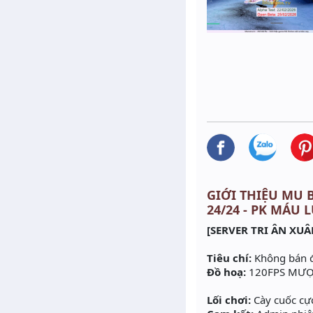
GIỚI THIỆU MU BẤ
24/24 - PK MÁU 
[SERVER TRI ÂN XUÂ
Tiêu chí:
Không bán đồ
Đồ hoạ:
120FPS MƯỢT
Lối chơi:
Cày cuốc cự