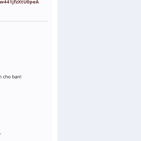
nw441jfzXtU0peA
n cho bạn!
"