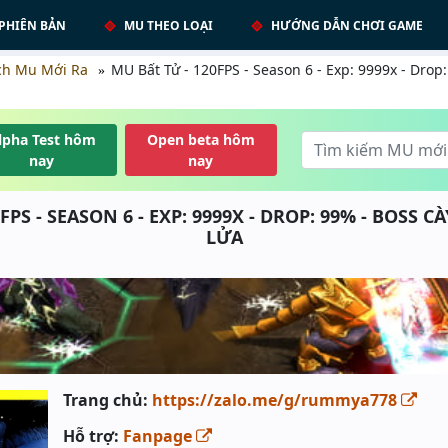
PHIÊN BẢN
MU THEO LOẠI
HƯỚNG DẪN CHƠI GAME
ch Mu Mới Ra
MU Bất Tử - 120FPS - Season 6 - Exp: 9999x - Drop:
lpha Test hôm
Open beta hôm
nay
nay
FPS - SEASON 6 - EXP: 9999X - DROP: 99% - BOSS CÀ
LỬA
Trang chủ:
https://zalo.me/g/rummya778
Hỗ trợ:
Fanpage