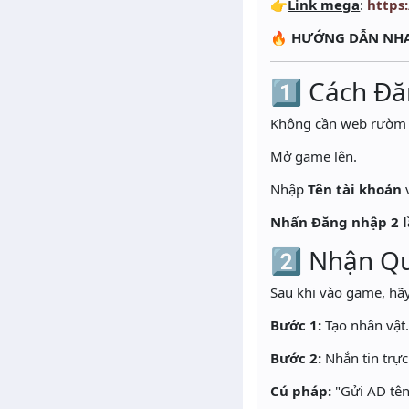
👉
Link mega
:
https
🔥
HƯỚNG DẪN NHA
1️⃣ Cách Đ
Không cần web rườm r
Mở game lên.
Nhập
Tên tài khoản
Nhấn Đăng nhập 2 
2️⃣ Nhận Q
Sau khi vào game, hãy
Bước 1:
Tạo nhân vật
Bước 2:
Nhắn tin trực
Cú pháp:
"Gửi AD tên