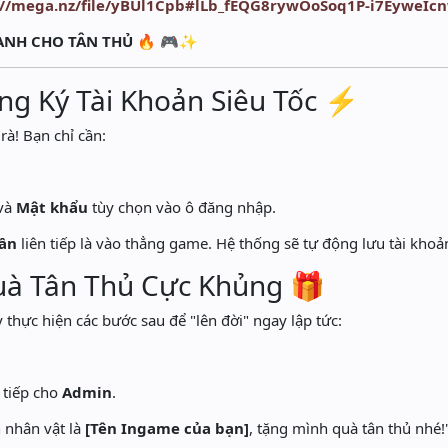
://mega.nz/file/yBUl1Cpb#lLb_fEQG8rywOoSoq1P-i7EyweIc
NH CHO TÂN THỦ
🔥 🎮✨
ăng Ký Tài Khoản Siêu Tốc ⚡
à! Bạn chỉ cần:
và
Mật khẩu
tùy chọn vào ô đăng nhập.
lần
liên tiếp là vào thẳng game. Hệ thống sẽ tự động lưu tài khoả
uà Tân Thủ Cực Khủng 🎁
 thực hiện các bước sau để "lên đời" ngay lập tức:
.
 tiếp cho
Admin
.
 nhân vật là
[Tên Ingame của bạn]
, tặng mình quà tân thủ nhé!