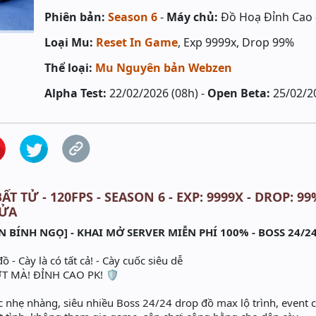
Phiên bản:
Season 6
-
Máy chủ:
Đồ Hoạ Đỉnh Cao -
Loại Mu:
Reset In Game
, Exp 9999x, Drop 99%
Thể loại:
Mu Nguyên bản Webzen
Alpha Test:
22/02/2026 (08h) -
Open Beta:
25/02/2
T TỬ - 120FPS - SEASON 6 - EXP: 9999X - DROP: 99
LỬA
N BÍNH NGỌ] - KHAI MỞ SERVER MIỄN PHÍ 100% - BOSS 24/2
 - Cày là có tất cả! - Cày cuốc siêu dễ
 MÀ! ĐỈNH CAO PK! 🛡️
c nhẹ nhàng, siêu nhiều Boss 24/24 drop đồ max lộ trình, event 