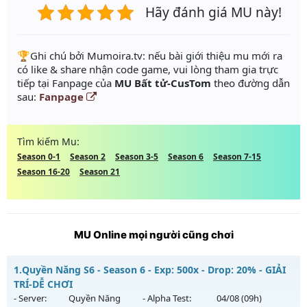
Hãy đánh giá MU này!
️🏆Ghi chú bởi Mumoira.tv: nếu bài giới thiệu mu mới ra
có like & share nhận code game, vui lòng tham gia trực
tiếp tại Fanpage của
MU Bất tử-CusTom
theo đường dẫn
sau:
Fanpage
Tìm kiếm Mu:
Season 0-1
Season 2
Season 3-5
Season 6
Season 7-15
Season 16-20
Season 21
MU Online mọi người cũng chơi
1.
Quyền Năng S6 - Season 6 - Exp: 500x - Drop: 20% - GIẢI
TRÍ-DỄ CHƠI
- Server:
Quyền Năng
- Alpha Test:
04/08
(09h)