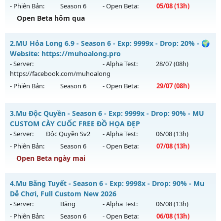
- Phiên Bản:
Season 6
- Open Beta:
05/08
(13h)
Open Beta hôm qua
Quyền Năng S6 - GIẢI TRÍ-DỄ CHƠI
2.
MU Hỏa Long 6.9 - Season 6 - Exp: 9999x - Drop: 20% - 🌍
Mu mới ra tháng 08 2026 - Mở máy chủ
Quyền Năng
vào
Website: https://muhoalong.pro
13h ngày 05/08/2626
- Server:
- Alpha Test:
28/07
(08h)
https://facebook.com/muhoalong
Exp: 500x - Drop: 20%
- Phiên Bản:
Season 6
- Open Beta:
29/07
(08h)
Kiểu reset: Reset In Game
Thể loại: Mu Nguyên bản Webzen
MU Hỏa Long 6.9 - 🌍 Website: https://muhoalong.pro
3.
Mu Độc Quyền - Season 6 - Exp: 9999x - Drop: 90% - MU
Antihack: PRO
Mu mới ra tháng 07 2026 - Mở máy chủ
CUSTOM CÀY CUỐC FREE ĐỒ HỌA ĐẸP
https://facebook.com/muhoalong
vào 08h ngày
- Server:
Độc Quyền Sv2
- Alpha Test:
06/08
(13h)
29/07/2626
- Phiên Bản:
Season 6
- Open Beta:
07/08
(13h)
Exp: 9999x - Drop: 20%
Open Beta ngày mai
Kiểu reset: Non Reset
Mu Độc Quyền - MU CUSTOM CÀY CUỐC FREE ĐỒ HỌA ĐẸP
4.
Mu Băng Tuyết - Season 6 - Exp: 9998x - Drop: 90% - Mu
Thể loại: Mu Nguyên bản Webzen
Mu mới ra tháng 08 2026 - Mở máy chủ
Độc Quyền Sv2
vào
Dễ Chơi, Full Custom New 2026
Antihack: XShield
13h ngày 07/08/2626
- Server:
Băng
- Alpha Test:
06/08
(13h)
- Phiên Bản:
Season 6
- Open Beta:
06/08
(13h)
Exp: 9999x - Drop: 90%