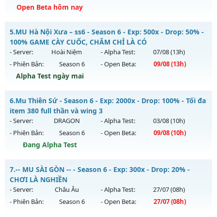
Open Beta hôm nay
Kiểu reset: Reset In Game
Thể loại: Mu Custom thêm đồ mới
Mu Băng Tuyết - Mu Dễ Chơi, Full Custom New 2026
5.
MU Hà Nội Xưa – ss6 - Season 6 - Exp: 500x - Drop: 50% -
Antihack: SharkGaurd
Mu mới ra tháng 08 2026 - Mở máy chủ
Băng
vào 13h ngày
100% GAME CÀY CUỐC, CHĂM CHỈ LÀ CÓ
06/08/2626
- Server:
Hoài Niệm
- Alpha Test:
07/08
(13h)
- Phiên Bản:
Season 6
- Open Beta:
09/08
(13h)
Exp: 9998x - Drop: 90%
Alpha Test ngày mai
Kiểu reset: Reset In Game
Thể loại: Mu Custom thêm đồ mới
MU Hà Nội Xưa – ss6 - 100% GAME CÀY CUỐC, CHĂM CHỈ LÀ
6.
Mu Thiên Sứ - Season 6 - Exp: 2000x - Drop: 100% - Tối đa
CÓ
Antihack: Dragon
item 380 full thần và wing 3
Mu mới ra tháng 08 2026 - Mở máy chủ
Hoài Niệm
vào 13h
- Server:
DRAGON
- Alpha Test:
03/08
(10h)
ngày 09/08/2626
- Phiên Bản:
Season 6
- Open Beta:
09/08
(10h)
Exp: 500x - Drop: 50%
Đang Alpha Test
Kiểu reset: Reset In Game
Mu Thiên Sứ - Tối đa item 380 full thần và wing 3
7.
-- MU SÀI GÒN -- - Season 6 - Exp: 300x - Drop: 20% -
Thể loại: Mu Nguyên bản Webzen
Mu mới ra tháng 08 2026 - Mở máy chủ
DRAGON
vào 10h
CHƠI LÀ NGHIỀN
Antihack: BDCAM
ngày 09/08/2626
- Server:
Châu Âu
- Alpha Test:
27/07
(08h)
- Phiên Bản:
Season 6
- Open Beta:
27/07
(08h)
Exp: 2000x - Drop: 100%