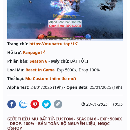
Trang chủ:
https://mubattu.top/
Hỗ trợ:
Fanpage
Phiên bản:
Season 6
-
Máy chủ:
BẤT TỬ II
Loại Mu:
Reset In Game
, Exp 5000x, Drop 100%
Thể loại:
Mu Custom thêm đồ mới
Alpha Test:
24/01/2025 (19h) -
Open Beta:
25/01/2025 (19h)
23/01/2025 | 10:55
GIỚI THIỆU MU BẤT TỬ-CUSTOM - SEASON 6 - EXP: 5000X
- DROP: 100% - BÁN TOÀN BỘ NGUYÊN LIỆU, NGỌC
ỞSHOP