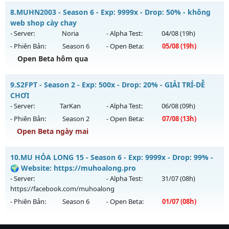
Kiểu reset: Reset In Game
-- MU SÀI GÒN -- - CHƠI LÀ NGHIỀN
8.
MUHN2003 - Season 6 - Exp: 9999x - Drop: 50% - không
Thể loại: Mu Nguyên bản Webzen
Mu mới ra tháng 07 2026 - Mở máy chủ
Châu Âu
vào 08h
web shop cày chay
Antihack: sharkguard
ngày 27/07/2626
- Server:
Noria
- Alpha Test:
04/08
(19h)
- Phiên Bản:
Season 6
- Open Beta:
05/08
(19h)
Exp: 300x - Drop: 20%
Open Beta hôm qua
Kiểu reset: Reset In Game
Thể loại: Mu Nguyên bản Webzen
MUHN2003 - không web shop cày chay
9.
S2FPT - Season 2 - Exp: 500x - Drop: 20% - GIẢI TRÍ-DỄ
Antihack: UGK ANTIHACK
Mu mới ra tháng 08 2026 - Mở máy chủ
Noria
vào 19h ngày
CHƠI
05/08/2626
- Server:
TarKan
- Alpha Test:
06/08
(09h)
- Phiên Bản:
Season 2
- Open Beta:
07/08
(13h)
Exp: 9999x - Drop: 50%
Open Beta ngày mai
Kiểu reset: Reset In Game
Thể loại: Mu Nguyên bản Webzen
S2FPT - GIẢI TRÍ-DỄ CHƠI
10.
MU HỎA LONG 15 - Season 6 - Exp: 9999x - Drop: 99% -
Antihack: XSHield
Mu mới ra tháng 08 2026 - Mở máy chủ
TarKan
vào 13h
🌍 Website: https://muhoalong.pro
ngày 07/08/2626
- Server:
- Alpha Test:
31/07
(08h)
https://facebook.com/muhoalong
Exp: 500x - Drop: 20%
- Phiên Bản:
Season 6
- Open Beta:
01/07
(08h)
Kiểu reset: Reset In Game
Thể loại: Mu Nguyên bản Webzen
MU HỎA LONG 15 - 🌍 Website: https://muhoalong.pro