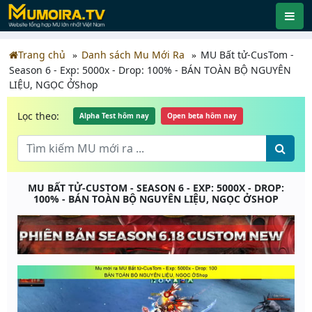
Trang chủ
Danh sách Mu Mới Ra
MU Bất tử-CusTom -
Season 6 - Exp: 5000x - Drop: 100% - BÁN TOÀN BỘ NGUYÊN
LIỆU, NGỌC ỞShop
Lọc theo:
Alpha Test hôm nay
Open beta hôm nay
MU BẤT TỬ-CUSTOM - SEASON 6 - EXP: 5000X - DROP:
100% - BÁN TOÀN BỘ NGUYÊN LIỆU, NGỌC ỞSHOP