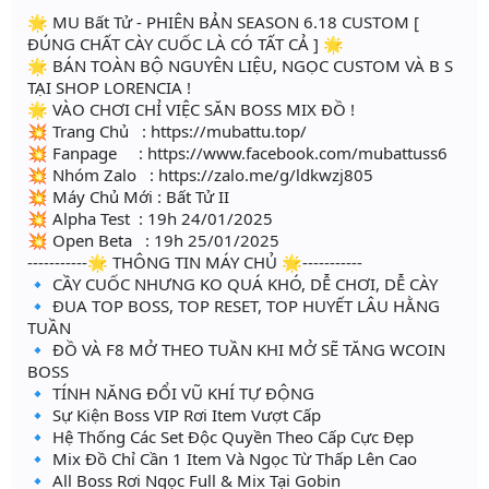
🌟 MU Bất Tử - PHIÊN BẢN SEASON 6.18 CUSTOM [
ĐÚNG CHẤT CÀY CUỐC LÀ CÓ TẤT CẢ ] 🌟
🌟 BÁN TOÀN BỘ NGUYÊN LIỆU, NGỌC CUSTOM VÀ B S
TẠI SHOP LORENCIA !
🌟 VÀO CHƠI CHỈ VIỆC SĂN BOSS MIX ĐỒ !
💥 Trang Chủ : https://mubattu.top/
💥 Fanpage : https://www.facebook.com/mubattuss6
💥 Nhóm Zalo : https://zalo.me/g/ldkwzj805
💥 Máy Chủ Mới : Bất Tử II
💥 Alpha Test : 19h 24/01/2025
💥 Open Beta : 19h 25/01/2025
-----------🌟 THÔNG TIN MÁY CHỦ 🌟-----------
🔹 CẦY CUỐC NHƯNG KO QUÁ KHÓ, DỄ CHƠI, DỄ CÀY
🔹 ĐUA TOP BOSS, TOP RESET, TOP HUYẾT LÂU HẰNG
TUẦN
🔹 ĐỒ VÀ F8 MỞ THEO TUẦN KHI MỞ SẼ TĂNG WCOIN
BOSS
🔹 TÍNH NĂNG ĐỔI VŨ KHÍ TỰ ĐỘNG
🔹 Sự Kiện Boss VIP Rơi Item Vượt Cấp
🔹 Hệ Thống Các Set Độc Quyền Theo Cấp Cực Đẹp
🔹 Mix Đồ Chỉ Cần 1 Item Và Ngọc Từ Thấp Lên Cao
🔹 All Boss Rơi Ngọc Full & Mix Tại Gobin