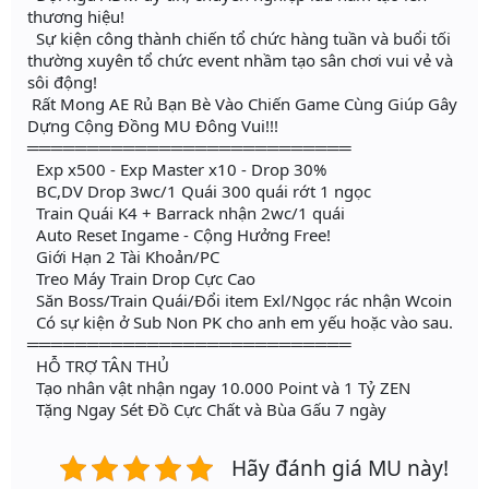
thương hiệu!
Sự kiện công thành chiến tổ chức hàng tuần và buổi tối
thường xuyên tổ chức event nhầm tạo sân chơi vui vẻ và
sôi động!
Rất Mong AE Rủ Bạn Bè Vào Chiến Game Cùng Giúp Gây
Dựng Cộng Đồng MU Đông Vui!!!
═══════════════════════════
Exp x500 - Exp Master x10 - Drop 30%
BC,DV Drop 3wc/1 Quái 300 quái rớt 1 ngọc
Train Quái K4 + Barrack nhận 2wc/1 quái
Auto Reset Ingame - Cộng Hưởng Free!
Giới Hạn 2 Tài Khoản/PC
Treo Máy Train Drop Cực Cao
Săn Boss/Train Quái/Đổi item Exl/Ngọc rác nhận Wcoin
Có sự kiện ở Sub Non PK cho anh em yếu hoặc vào sau.
═══════════════════════════
HỖ TRỢ TÂN THỦ
Tạo nhân vật nhận ngay 10.000 Point và 1 Tỷ ZEN
Tặng Ngay Sét Đồ Cực Chất và Bùa Gấu 7 ngày
Hãy đánh giá MU này!