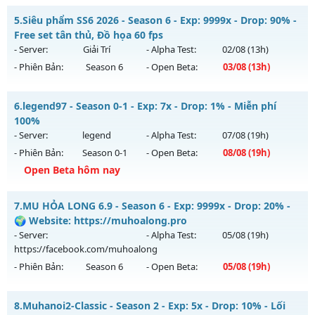
Thể loại: Mu Nguyên bản Webzen
MU HỎA LONG - 🌍 Website: https://muhoalong.pro
5.
Siêu phẩm SS6 2026 - Season 6 - Exp: 9999x - Drop: 90% -
Antihack: XShield
Mu mới ra tháng 08 2026 - Mở máy chủ
Free set tân thủ, Đồ họa 60 fps
https://facebook.com/muhoalong
vào 08h ngày
- Server:
Giải Trí
- Alpha Test:
02/08
(13h)
07/08/2626
- Phiên Bản:
Season 6
- Open Beta:
03/08
(13h)
Exp: 9999x - Drop: 99%
Siêu phẩm SS6 2026 - Free set tân thủ, Đồ họa 60 fps
Kiểu reset: Non Reset
6.
legend97 - Season 0-1 - Exp: 7x - Drop: 1% - Miễn phí
Mu mới ra tháng 08 2026 - Mở máy chủ
Giải Trí
vào 13h
100%
Thể loại: Mu Nguyên bản Webzen
ngày 03/08/2626
- Server:
legend
- Alpha Test:
07/08
(19h)
Antihack: XShield
- Phiên Bản:
Season 0-1
- Open Beta:
08/08
(19h)
Exp: 9999x - Drop: 90%
Open Beta hôm nay
Kiểu reset: Reset In Game
Thể loại: Mu Bán Đồ Full Trong Shop
legend97 - Miễn phí 100%
7.
MU HỎA LONG 6.9 - Season 6 - Exp: 9999x - Drop: 20% -
Antihack: Anti Phoenix
Mu mới ra tháng 08 2026 - Mở máy chủ
legend
vào 19h
🌍 Website: https://muhoalong.pro
ngày 08/08/2626
- Server:
- Alpha Test:
05/08
(19h)
https://facebook.com/muhoalong
Exp: 7x - Drop: 1%
- Phiên Bản:
Season 6
- Open Beta:
05/08
(19h)
Kiểu reset: Reset In Game
Thể loại: Mu Nguyên bản Webzen
MU HỎA LONG 6.9 - 🌍 Website: https://muhoalong.pro
8.
Muhanoi2-Classic - Season 2 - Exp: 5x - Drop: 10% - Lối