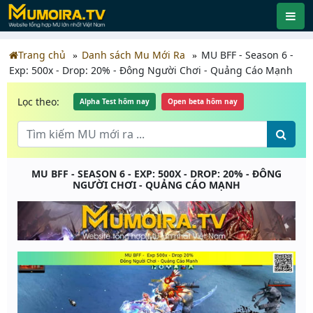
Trang chủ
Danh sách Mu Mới Ra
MU BFF - Season 6 -
Exp: 500x - Drop: 20% - Đông Người Chơi - Quảng Cáo Mạnh
Lọc theo:
Alpha Test hôm nay
Open beta hôm nay
MU BFF - SEASON 6 - EXP: 500X - DROP: 20% - ĐÔNG
NGƯỜI CHƠI - QUẢNG CÁO MẠNH