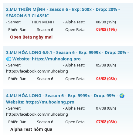
MU CUSTOM 5.2 60FPS - CÀY CUỐC FREE DỄ CHƠI DỄ CÀY
2.
MU THIÊN MỆNH - Season 6 - Exp: 500x - Drop: 20% -
Mu mới ra tháng 08 2026 - Mở máy chủ
CUSTOM S1
vào 13h
SEASON 6.3 CLASSIC
ngày 02/08/2626
- Server:
THIÊN MỆNH
- Alpha Test:
08/08
(19h)
- Phiên Bản:
Season 6
- Open Beta:
09/08
(19h)
Exp: 200x - Drop: 100%
Open Beta ngày mai
Kiểu reset: Reset In Game
Thể loại: Mu Custom thêm đồ mới
MU THIÊN MỆNH - SEASON 6.3 CLASSIC
3.
MU HỎA LONG 6.9.1 - Season 6 - Exp: 9999x - Drop: 20% -
Antihack: XShield
Mu mới ra tháng 08 2026 - Mở máy chủ
THIÊN MỆNH
vào
🌐 Website: https://muhoalong.pro
19h ngày 09/08/2626
- Server:
- Alpha Test:
05/08
(08h)
https://facebook.com/muhoalong
Exp: 500x - Drop: 20%
- Phiên Bản:
Season 6
- Open Beta:
05/08
(08h)
Kiểu reset: Reset In Game
Thể loại: Mu Nguyên bản Webzen
MU HỎA LONG 6.9.1 - 🌐 Website: https://muhoalong.pro
4.
MU HỎA LONG - Season 6 - Exp: 9999x - Drop: 99% - 🌍
Antihack: Antihack chạy bằng cơm
Mu mới ra tháng 08 2026 - Mở máy chủ
Website: https://muhoalong.pro
https://facebook.com/muhoalong
vào 08h ngày
- Server:
- Alpha Test:
07/08
(08h)
05/08/2626
https://facebook.com/muhoalong
- Phiên Bản:
Season 6
- Open Beta:
07/08
(08h)
Exp: 9999x - Drop: 20%
Alpha Test hôm qua
Kiểu reset: Non Reset