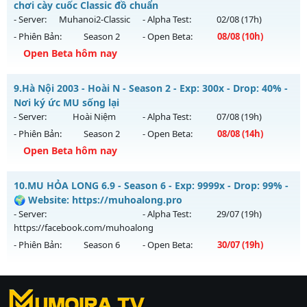
Antihack: Bandicam Hack 100%
Mu mới ra tháng 08 2026 - Mở máy chủ
chơi cày cuốc Classic đồ chuẩn
https://facebook.com/muhoalong
vào 19h ngày
- Server:
Muhanoi2-Classic
- Alpha Test:
02/08
(17h)
05/08/2626
- Phiên Bản:
Season 2
- Open Beta:
08/08
(10h)
Exp: 9999x - Drop: 20%
Open Beta hôm nay
Kiểu reset: Non Reset
Muhanoi2-Classic - Lối chơi cày cuốc Classic đồ chuẩn
9.
Hà Nội 2003 - Hoài N - Season 2 - Exp: 300x - Drop: 40% -
Thể loại: Mu Nguyên bản Webzen
Mu mới ra tháng 08 2026 - Mở máy chủ
Muhanoi2-Classic
Nơi ký ức MU sống lại
Antihack: XShield
vào 10h ngày 08/08/2626
- Server:
Hoài Niệm
- Alpha Test:
07/08
(19h)
- Phiên Bản:
Season 2
- Open Beta:
08/08
(14h)
Exp: 5x - Drop: 10%
Open Beta hôm nay
Kiểu reset: Reset In Game
Thể loại: Mu Nguyên bản Webzen
Hà Nội 2003 - Hoài N - Nơi ký ức MU sống lại
10.
MU HỎA LONG 6.9 - Season 6 - Exp: 9999x - Drop: 99% -
Antihack: Pro
Mu mới ra tháng 08 2026 - Mở máy chủ
Hoài Niệm
vào 14h
🌍 Website: https://muhoalong.pro
ngày 08/08/2626
- Server:
- Alpha Test:
29/07
(19h)
https://facebook.com/muhoalong
Exp: 300x - Drop: 40%
- Phiên Bản:
Season 6
- Open Beta:
30/07
(19h)
Kiểu reset: Reset In Game
Thể loại: Mu Custom thêm đồ mới
MU HỎA LONG 6.9 - 🌍 Website: https://muhoalong.pro
Antihack: UKG
https://ktdb.net/
Mu mới ra tháng 07 2026 - Mở máy chủ
|
789club
|
Jun88
|
bắn cá