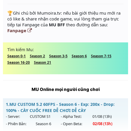
️🏆Ghi chú bởi Mumoira.tv: nếu bài giới thiệu mu mới ra
có like & share nhận code game, vui lòng tham gia trực
tiếp tại Fanpage của
MU BFF
theo đường dẫn sau:
Fanpage
Tìm kiếm Mu:
Season 0-1
Season 2
Season 3-5
Season 6
Season 7-15
Season 16-20
Season 21
MU Online mọi người cũng chơi
1.
MU CUSTOM 5.2 60FPS - Season 6 - Exp: 200x - Drop:
100% - CÀY CUỐC FREE DỄ CHƠI DỄ CÀY
- Server:
CUSTOM S1
- Alpha Test:
01/08
(13h)
- Phiên Bản:
Season 6
- Open Beta:
02/08
(13h)