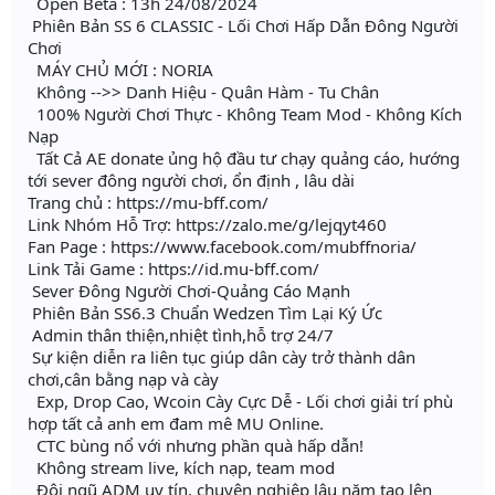
Open Beta : 13h 24/08/2024
Phiên Bản SS 6 CLASSIC - Lối Chơi Hấp Dẫn Đông Người
Chơi
MÁY CHỦ MỚI : NORIA
Không -->> Danh Hiệu - Quân Hàm - Tu Chân
100% Người Chơi Thực - Không Team Mod - Không Kích
Nạp
Tất Cả AE donate ủng hộ đầu tư chạy quảng cáo, hướng
tới sever đông người chơi, ổn định , lâu dài
Trang chủ : https://mu-bff.com/
Link Nhóm Hỗ Trợ: https://zalo.me/g/lejqyt460
Fan Page : https://www.facebook.com/mubffnoria/
Link Tải Game : https://id.mu-bff.com/
Sever Đông Người Chơi-Quảng Cáo Mạnh
Phiên Bản SS6.3 Chuẩn Wedzen Tìm Lại Ký Ức
Admin thân thiện,nhiệt tình,hỗ trợ 24/7
Sự kiện diễn ra liên tục giúp dân cày trở thành dân
chơi,cân bằng nạp và cày
Exp, Drop Cao, Wcoin Cày Cực Dễ - Lối chơi giải trí phù
hợp tất cả anh em đam mê MU Online.
CTC bùng nổ với nhưng phần quà hấp dẫn!
Không stream live, kích nạp, team mod
Đội ngũ ADM uy tín, chuyên nghiệp lâu năm tạo lên