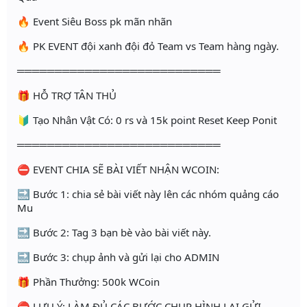
🔥 Event Siêu Boss pk mãn nhãn
🔥 PK EVENT đội xanh đội đỏ Team vs Team hàng ngày.
═══════════════════════════
🎁 HỖ TRỢ TÂN THỦ
🔰 Tạo Nhân Vật Có: 0 rs và 15k point Reset Keep Ponit
═══════════════════════════
⛔️ EVENT CHIA SẼ BÀI VIẾT NHẬN WCOIN:
🔜 Bước 1: chia sẻ bài viết này lên các nhóm quảng cáo
Mu
🔜 Bước 2: Tag 3 bạn bè vào bài viết này.
🔜 Bước 3: chụp ảnh và gửi lại cho ADMIN
🎁 Phần Thưởng: 500k WCoin
⛔ LƯU Ý: LÀM ĐỦ CÁC BƯỚC CHỤP HÌNH LẠI GỬI