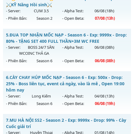
Antihack: SPK
Mu mới ra tháng 07 2026 - Mở máy chủ
⚔️KỸ Năng Hồi sinh⚔️
https://facebook.com/muhoalong
vào 13h ngày
- Server:
CỤM 3.5
- Alpha Test:
06/08
(18h)
30/07/2626
- Phiên Bản:
Season 2
- Open Beta:
07/08
(13h)
Exp: 9999x - Drop: 99%
🔥MU-Kiếm Khách🔥 - ⚔️KỸ Năng Hồi sinh⚔️
Kiểu reset: Non Reset
5.
ĐUA TOP NHẬN MỐC NẠP - Season 6 - Exp: 9999x - Drop:
Mu mới ra tháng 08 2026 - Mở máy chủ
CỤM 3.5
vào 13h
80% - TẶNG SET 400 FULL THẦN+3M WC FREE
Thể loại: Mu Nguyên bản Webzen
ngày 07/08/2626
- Server:
BOSS 24/7 SĂN
- Alpha Test:
06/08
(08h)
Antihack: Xshiel
WCOINC THẢ GA
Exp: 200x - Drop: 5%
- Phiên Bản:
Season 6
- Open Beta:
06/08
(08h)
Kiểu reset: Reset In Game
Thể loại: Mu Nguyên bản Webzen
ĐUA TOP NHẬN MỐC NẠP - TẶNG SET 400 FULL THẦN+3M
6.
CÀY CHAY HÚP MỐC NẠP - Season 6 - Exp: 500x - Drop:
WC FREE
Antihack: Sharkguard
25% - Boss liên tục, event cả ngày, vào là mê , Open 19:00
Mu mới ra tháng 08 2026 - Mở máy chủ
BOSS 24/7 SĂN
hôm nay
WCOINC THẢ GA
vào 08h ngày 06/08/2626
- Server:
Long Kiếm
- Alpha Test:
04/08
(13h)
- Phiên Bản:
Season 6
- Open Beta:
06/08
(19h)
Exp: 9999x - Drop: 80%
Kiểu reset: Reset In Game
CÀY CHAY HÚP MỐC NẠP - Boss liên tục, event cả ngày, vào
7.
MU HÀ NỘI SS2 - Season 2 - Exp: 9999x - Drop: 99% - Cày
Thể loại: Mu Nguyên bản Webzen
là mê , Open 19:00 hôm nay
Cuốc giải trí
Antihack: KHÔNG THỂ HACK
Mu mới ra tháng 08 2026 - Mở máy chủ
Long Kiếm
vào 19h
- Server:
Huyền Thoại
- Alpha Test:
01/08
(14h)