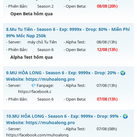
ngày 06/08/2626
- Phiên Bản:
Season 2
- Open Beta:
08/08
(20h)
Exp: 500x - Drop: 25%
Open Beta hôm qua
Kiểu reset: Reset In Game
MU HÀ NỘI SS2 - Cày Cuốc giải trí
8.
Mu Tu Tiên - Season 6 - Exp: 9999x - Drop: 80% - Miễn Phí
Thể loại: Mu Nguyên bản Webzen
Mu mới ra tháng 08 2026 - Mở máy chủ
Huyền Thoại
vào
99% Mốc Nạp 250k
Antihack: VIP SHIELD
20h ngày 08/08/2626
- Server:
máy chủ Tu Tiên
- Alpha Test:
08/08
(13h)
- Phiên Bản:
Season 6
- Open Beta:
12/08
(13h)
Exp: 9999x - Drop: 99%
Alpha Test hôm qua
Kiểu reset: Reset In Game
Thể loại: Mu Nguyên bản Webzen
Mu Tu Tiên - Miễn Phí 99% Mốc Nạp 250k
9.
MU HỎA LONG - Season 6 - Exp: 9999x - Drop: 20% - 🌍
Antihack: ugk
Mu mới ra tháng 08 2026 - Mở máy chủ
máy chủ Tu Tiên
Website: https://muhoalong.pro
vào 13h ngày 12/08/2626
- Server:
💎 Fanpage:
- Alpha Test:
07/08
(13h)
https://facebook.c
Exp: 9999x - Drop: 80%
- Phiên Bản:
Season 6
- Open Beta:
07/08
(13h)
Kiểu reset: Reset In Game
Thể loại: Mu Bán Đồ Full Trong Shop
MU HỎA LONG - 🌍 Website: https://muhoalong.pro
10.
MU HỎA LONG - Season 6 - Exp: 9999x - Drop: 99% - 🌍
Antihack: Shark
Mu mới ra tháng 08 2026 - Mở máy chủ
💎 Fanpage:
Website: https://muhoalong.pro
https://facebook.c
vào 13h ngày 07/08/2626
- Server:
- Alpha Test:
07/08
(08h)
https://facebook.com/muhoalong