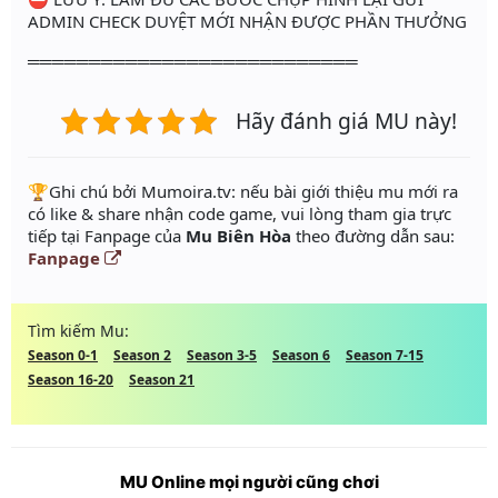
ADMIN CHECK DUYỆT MỚI NHẬN ĐƯỢC PHẦN THƯỞNG
═══════════════════════════
Hãy đánh giá MU này!
️🏆Ghi chú bởi Mumoira.tv: nếu bài giới thiệu mu mới ra
có like & share nhận code game, vui lòng tham gia trực
tiếp tại Fanpage của
Mu Biên Hòa
theo đường dẫn sau:
Fanpage
Tìm kiếm Mu:
Season 0-1
Season 2
Season 3-5
Season 6
Season 7-15
Season 16-20
Season 21
MU Online mọi người cũng chơi