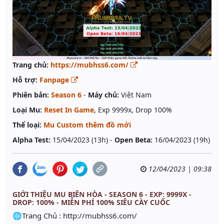
Trang chủ:
https://mubhss6.com/
Hỗ trợ:
Fanpage
Phiên bản:
Season 6
-
Máy chủ:
Việt Nam
Loại Mu:
Reset In Game
, Exp 9999x, Drop 100%
Thể loại:
Mu Custom thêm đồ mới
Alpha Test:
15/04/2023 (13h) -
Open Beta:
16/04/2023 (19h)
12/04/2023 | 09:38
GIỚI THIỆU MU BIÊN HÒA - SEASON 6 - EXP: 9999X -
DROP: 100% - MIỄN PHÍ 100% SIÊU CÀY CUỐC
🌐Trang Chủ : http://mubhss6.com/