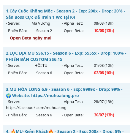
1.
Cày Cuốc Không Mốc - Season 2 - Exp: 200x - Drop: 20% -
Săn Boss Cực Đã Train 1 Wc Tại K4
- Server:
Ma Vương
- Alpha Test:
08/08
(13h)
- Phiên Bản:
Season 2
- Open Beta:
10/08
(13h)
Open Beta ngày mai
Cày Cuốc Không Mốc - Săn Boss Cực Đã Train 1 Wc Tại K4
2.
LỤC ĐỊA MU SS6.15 - Season 6 - Exp: 5555x - Drop: 100% -
Mu mới ra tháng 08 2026 - Mở máy chủ
Ma Vương
vào 13h
PHIÊN BẢN CUSTOM SS6.15
ngày 10/08/2626
- Server:
HỘI TỤ
- Alpha Test:
01/08
(10h)
- Phiên Bản:
Season 6
- Open Beta:
02/08
(10h)
Exp: 200x - Drop: 20%
Kiểu reset: Reset In Game
LỤC ĐỊA MU SS6.15 - PHIÊN BẢN CUSTOM SS6.15
3.
MU HỎA LONG 6.9 - Season 6 - Exp: 9999x - Drop: 99% -
Thể loại: Mu Nguyên bản Webzen
Mu mới ra tháng 08 2026 - Mở máy chủ
HỘI TỤ
vào 10h
🌍 Website: https://muhoalong.pro
Antihack: GameGuard
ngày 02/08/2626
- Server:
- Alpha Test:
28/07
(13h)
https://facebook.com/muhoalong
Exp: 5555x - Drop: 100%
- Phiên Bản:
Season 6
- Open Beta:
30/07
(13h)
Kiểu reset: Reset In Game
Thể loại: Mu Custom thêm đồ mới
MU HỎA LONG 6.9 - 🌍 Website: https://muhoalong.pro
4.
🔥MU-Kiếm Khách🔥 - Season 2 - Exp: 200x - Drop: 5% -