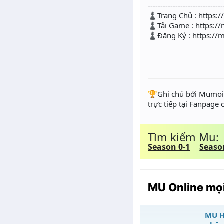
------------------------------
♟Trang Chủ : https:/
♟Tải Game : https:/
♟Đăng Ký : https://m
️🏆Ghi chú bởi Mumoir
trực tiếp tại Fanpage
Tìm kiếm Mu:
Season 0-1
Seaso
MU Online mọi
MU H