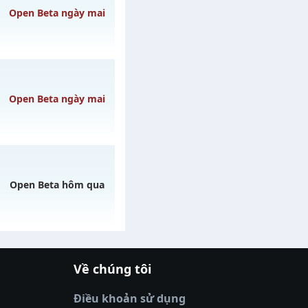
ày 31/07/2626
Open Beta ngày mai
gày 08/08/2626
Open Beta ngày mai
08/08/2626
Open Beta hôm qua
Về chúng tôi
o 20h ngày
|
xoilactv
|
Link xem bóng đá
óng đá trực tiếp
|
xem bóng đá trực
Điều khoản sử dụng
tv truc tiep bong da
|
colatv
|
thập cẩm