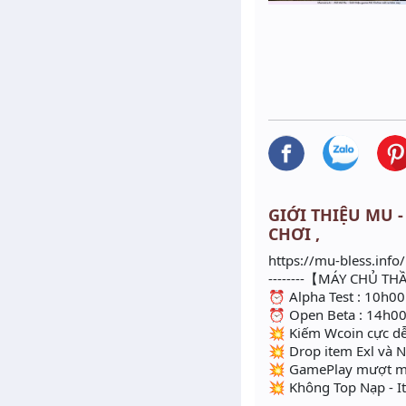
GIỚI THIỆU MU -
CHƠI ,
https://mu-bless.info/
--------【MÁY CHỦ THẦ
⏰ Alpha Test : 10h0
⏰ Open Beta : 14h0
💥 Kiếm Wcoin cực dễ
💥 Drop item Exl và Ngọ
💥 GamePlay mượt mà đ
💥 Không Top Nạp - It
------------------------------