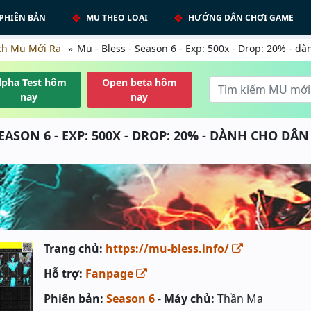
PHIÊN BẢN
MU THEO LOẠI
HƯỚNG DẪN CHƠI GAME
ch Mu Mới Ra
Mu - Bless - Season 6 - Exp: 500x - Drop: 20% - dà
lpha Test hôm
Open beta hôm
nay
nay
SEASON 6 - EXP: 500X - DROP: 20% - DÀNH CHO DÂN 
Trang chủ:
https://mu-bless.info/
Hỗ trợ:
Fanpage
Phiên bản:
Season 6
-
Máy chủ:
Thần Ma