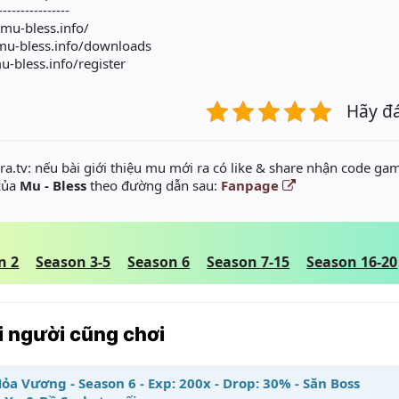
----------------
/mu-bless.info/
/mu-bless.info/downloads
u-bless.info/register
Hãy đ
a.tv: nếu bài giới thiệu mu mới ra có like & share nhận code gam
 của
Mu - Bless
theo đường dẫn sau:
Fanpage
n 2
Season 3-5
Season 6
Season 7-15
Season 16-20
 người cũng chơi
ỏa Vương - Season 6 - Exp: 200x - Drop: 30% - Săn Boss