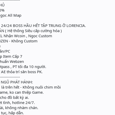
HỦ
20%
gọc All Map
 24/24 BOSS HẦU HẾT TẬP TRUNG Ỡ LORENCIA.
 ( Hệ thống Siêu cấp cường hóa )
L Nhận Wcoin , Ngọc Custom
ZEN - Không Custom
e
oản/PC
 Item Cấp 7
 chuẩn Webzen
tpass , PT tối đa 10 người.
AE thỏa trí săn boss PK.
----------------
I NGŨ PHÁT HÀNH:
là trên hết - Không nuôi chim mồi
ame, ko can thiệp Game.
ho đồ bất kỳ ai.
 tình, hotline 24/7.
dài, không nhàm chán.
 tục, hấp dẫn.