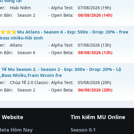
U sống lại
 mới ra tháng 07 2026 - Mở máy chủ
LORENCIA
vào 19h ng
loại: Mu Nguyên bản Webzen
er:
Hoài Niệm
- Alpha Test:
07/08
/2026
(19h)
ên Bản:
Season 2
- Open Beta:
08/08
/2026
(14h)
p: 300x - Drop: 20%
ack: XShield
ểu reset: Reset In Game
 Nội 2003 - Hoài N - Nơi ký ức MU sống lại
⭐Mu Atlans - Season 6 - Exp: 500x - Drop: 20% - free
hể loại: Mu Nguyên bản Webzen
boss nhiều-hồi sinh
 mới ra tháng 08 2026 - Mở máy chủ
Hoài Niệm
vào 14h n
er:
Atlans
- Alpha Test:
07/08
/2026
(13h)
ntihack: BDCAM
ên Bản:
Season 6
- Open Beta:
08/08
/2026
(13h)
p: 300x - Drop: 40%
ểu reset: Reset In Game
⭐⭐⭐⭐Mu Atlans - free 99%,boss nhiều-hồi sinh
Tể Mu Season 2. - Season 2 - Exp: 300x - Drop: 20% - Lộ
ể loại: Mu Custom thêm đồ mới
h,Boss Nhiều,Train Wcoin fre
 mới ra tháng 08 2026 - Mở máy chủ
Atlans
vào 13h ngày 
er:
Chúa Tể 2.0 Classic
- Alpha Test:
05/08
/2026
(20h)
tihack: UKG
ên Bản:
Season 2
- Open Beta:
06/08
/2026
(20h)
p: 500x - Drop: 20%
ểu reset: Reset In Game
úa Tể Mu Season 2. - Lộ trình,Boss Nhiều,Train Wcoin fre
hể loại: Mu Nguyên bản Webzen
 Website
Tìm kiếm MU Online
 mới ra tháng 08 2026 - Mở máy chủ
Chúa Tể 2.0 Classic
và
cá đổi thưởng
|
Xôi Lạc TV
|
789club
|
789club
tihack: chống hack 99%
/08/2626
á banh Thapcamtv
|
RR88
|
xem bóng đá
|
xem b
Beta Hôm Nay
Season 0-1
 bóng đá trực tiếp
|
colatv trực tiếp bóng đá
|
cola