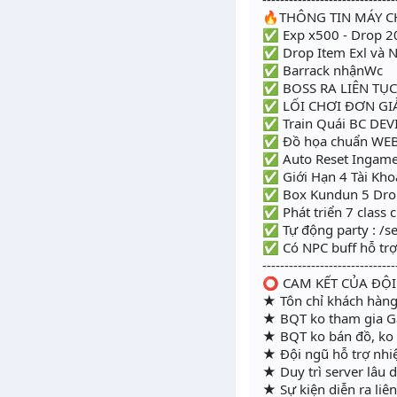
🔥THÔNG TIN MÁY C
✅ Exp x500 - Drop 
✅ Drop Item Exl và N
✅ Barrack nhậnWc
✅ BOSS RA LIÊN TỤC
✅ LỐI CHƠI ĐƠN GIẢN
✅ Train Quái BC DEVI
✅ Đồ họa chuẩn WEB
✅ Auto Reset Ingam
✅ Giới Hạn 4 Tài Kh
✅ Box Kundun 5 Drop
✅ Phát triển 7 class
✅ Tự động party : /se
✅ Có NPC buff hỗ trợ 
------------------------------
⭕️ CAM KẾT CỦA ĐỘ
★ Tôn chỉ khách hàng 
★ BQT ko tham gia G
★ BQT ko bán đồ, ko c
★ Đội ngũ hỗ trợ nhiệt
★ Duy trì server lâu 
★ Sự kiện diễn ra liên