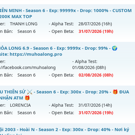
ểu reset: Reset In Game
 HÀ NỘI SS2 - Cày Cuốc giải trí
IÊN MINH - Season 6 - Exp: 99999x - Drop: 1000% - CUSTOM
hể loại: Mu Nguyên bản Webzen
 200K MAX TOP
 mới ra tháng 08 2026 - Mở máy chủ
Huyền Thoại
vào 20h
er:
THANH LONG
- Alpha Test:
28/07
/2026
(16h)
tihack: Phiên bản mới nhất
ên Bản:
Season 6
- Open Beta:
31/07
/2026
(19h)
p: 9999x - Drop: 99%
ểu reset: Reset In Game
U LIÊN MINH - CUSTOM 6.15 200K MAX TOP
ỎA LONG 6.9 - Season 6 - Exp: 9999x - Drop: 99% - 🌍
hể loại: Mu Nguyên bản Webzen
ite: https://muhoalong.pro
 mới ra tháng 07 2026 - Mở máy chủ
THANH LONG
vào 19
er:
- Alpha Test:
tihack: ugk
://facebook.com/muhoalong
01/08
/2026
(08h)
p: 99999x - Drop: 1000%
ên Bản:
Season 6
- Open Beta:
02/08
/2026
(08h)
ểu reset: Reset In Game
ể loại: Mu Custom thêm đồ mới
ỎA LONG 6.9 - 🌍 Website: https://muhoalong.pro
U THIÊN SỨ ⚔️ - Season 6 - Exp: 300x - Drop: 20% - 🎁 ĐUA
NHẬN ATM 🎁
tihack: BDC
ới ra tháng 08 2026 - Mở máy chủ
https://facebook.com
er:
LORENCIA
- Alpha Test:
31/07
/2026
(14h)
 02/08/2626
ên Bản:
Season 6
- Open Beta:
31/07
/2026
(19h)
9999x - Drop: 99%
️ MU THIÊN SỨ ⚔️ - 🎁 ĐUA TOP NHẬN ATM 🎁
i 2003 - Hoài N - Season 2 - Exp: 300x - Drop: 40% - Nơi ký
reset: Non Reset