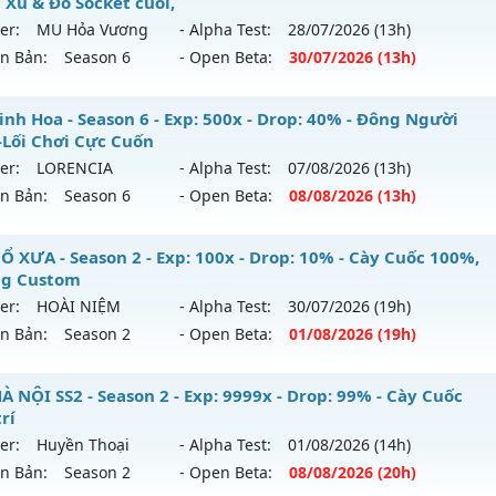
 Xu & Đồ Socket cuối,
er:
MU Hỏa Vương
- Alpha Test:
28/07
/2026
(13h)
ên Bản:
Season 6
- Open Beta:
30/07
/2026
(13h)
 Hỏa Vương - Săn Boss nhận Xu & Đồ Socket cuối,
inh Hoa - Season 6 - Exp: 500x - Drop: 40% - Đông Người
-Lối Chơi Cực Cuốn
 mới ra tháng 07 2026 - Mở máy chủ
MU Hỏa Vương
vào 1
er:
LORENCIA
- Alpha Test:
07/08
/2026
(13h)
ên Bản:
Season 6
- Open Beta:
08/08
/2026
(13h)
p: 200x - Drop: 30%
ểu reset: Reset In Game
 Tinh Hoa - Đông Người Chơi-Lối Chơi Cực Cuốn
Ổ XƯA - Season 2 - Exp: 100x - Drop: 10% - Cày Cuốc 100%,
hể loại: Mu Nguyên bản Webzen
g Custom
 mới ra tháng 08 2026 - Mở máy chủ
LORENCIA
vào 13h ng
er:
HOÀI NIỆM
- Alpha Test:
30/07
/2026
(19h)
tihack: VietGuard
ên Bản:
Season 2
- Open Beta:
01/08
/2026
(19h)
p: 500x - Drop: 40%
ểu reset: Reset In Game
U CỔ XƯA - Cày Cuốc 100%, Không Custom
À NỘI SS2 - Season 2 - Exp: 9999x - Drop: 99% - Cày Cuốc
hể loại: Mu Nguyên bản Webzen
trí
 mới ra tháng 08 2026 - Mở máy chủ
HOÀI NIỆM
vào 19h n
er:
Huyền Thoại
- Alpha Test:
01/08
/2026
(14h)
tihack: Anti Vip
ên Bản:
Season 2
- Open Beta:
08/08
/2026
(20h)
p: 100x - Drop: 10%