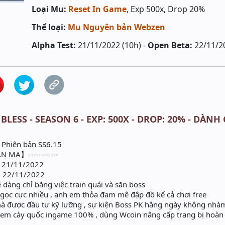
Loại Mu:
Reset In Game
, Exp 500x, Drop 20%
Thể loại:
Mu Nguyên bản Webzen
Alpha Test:
21/11/2022 (10h) -
Open Beta:
22/11/2
 BLESS - SEASON 6 - EXP: 500X - DROP: 20% - DÀNH
 Phiên bản SS6.15
N MA】------------
0 21/11/2022
0 22/11/2022
 dàng chỉ bằng việc train quái và săn boss
c cực nhiều , anh em thỏa đam mê đập đồ kể cả chơi free
ược đầu tư kỹ lưỡng , sự kiện Boss PK hằng ngày không nhà
em cày quốc ingame 100% , dùng Wcoin nâng cấp trang bị hoàn t
----------------