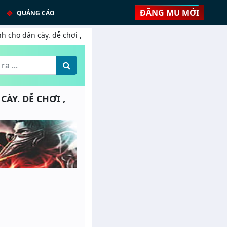
ĐĂNG MU MỚI
QUẢNG CÁO
nh cho dân cày. dễ chơi ,
CÀY. DỄ CHƠI ,