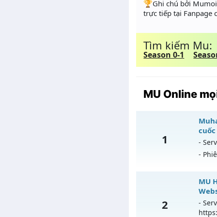
️🏆Ghi chú bởi Mumoir
trực tiếp tại Fanpage
Tìm kiếm Mu:
Season 0-1
Seaso
MU Online mọi
Muhan
cuốc
1
- Serv
- Phi
Mu
MU H
Webs
Mu
2
- Serv
0
https