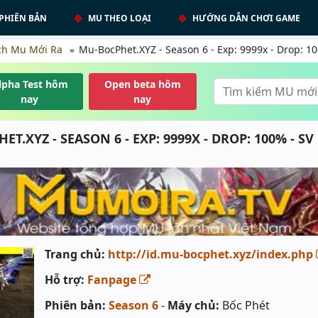
PHIÊN BẢN
MU THEO LOẠI
HƯỚNG DẪN CHƠI GAME
ch Mu Mới Ra
Mu-BocPhet.XYZ - Season 6 - Exp: 9999x - Drop: 10
lpha Test hôm
Open beta hôm
nay
nay
T.XYZ - SEASON 6 - EXP: 9999X - DROP: 100% - S
Trang chủ:
http://id.mu-bocphet.xyz/index.php
Hỗ trợ:
Fanpage
Phiên bản:
Season 6
-
Máy chủ:
Bốc Phét