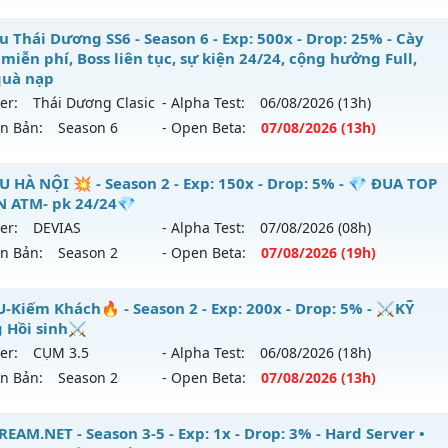
reset: Non Reset
ỎA LONG - 🌍 Website: https://muhoalong.pro
u Thái Dương SS6 - Season 6 - Exp: 500x - Drop: 25% - Cày
loại: Mu Nguyên bản Webzen
miễn phí, Boss liên tục, sự kiện 24/24, cộng hưởng Full,
ới ra tháng 08 2026 - Mở máy chủ
💎 Fanpage: https://fa
quà nạp
ack: XShield
 07/08/2626
er:
Thái Dương Clasic
- Alpha Test:
06/08
/2026
(13h)
ên Bản:
Season 6
- Open Beta:
07/08
/2026
(13h)
 9999x - Drop: 20%
 reset: Non Reset
u Thái Dương SS6 - Cày cuốc miễn phí, Boss liên tục, sự ki
U HÀ NỘI 💥 - Season 2 - Exp: 150x - Drop: 5% - 💎 ĐUA TOP
loại: Mu Nguyên bản Webzen
 cày quà nạp
 ATM- pk 24/24💎
er:
DEVIAS
- Alpha Test:
07/08
/2026
(08h)
hack: XShield
ới ra tháng 08 2026 - Mở máy chủ
Thái Dương Clasic
vào 1
ên Bản:
Season 2
- Open Beta:
07/08
/2026
(19h)
500x - Drop: 25%
 MU HÀ NỘI 💥 - 💎 ĐUA TOP NHẬN ATM- pk 24/24💎
-Kiếm Khách🔥 - Season 2 - Exp: 200x - Drop: 5% - ⚔️KỸ
 reset: Reset In Game
 Hồi sinh⚔️
 mới ra tháng 08 2026 - Mở máy chủ
DEVIAS
vào 19h ngày 
loại: Mu Nguyên bản Webzen
er:
CỤM 3.5
- Alpha Test:
06/08
/2026
(18h)
ên Bản:
Season 2
- Open Beta:
07/08
/2026
(13h)
p: 150x - Drop: 5%
hack: VIP SHIELD
ểu reset: Reset In Game
MU-Kiếm Khách🔥 - ⚔️KỸ Năng Hồi sinh⚔️
EAM.NET - Season 3-5 - Exp: 1x - Drop: 3% - Hard Server •