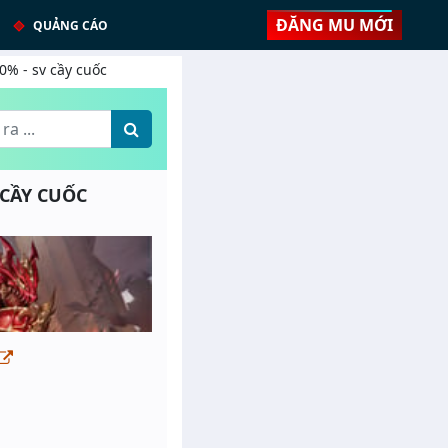
ĐĂNG MU MỚI
QUẢNG CÁO
0% - sv cầy cuốc
V CẦY CUỐC