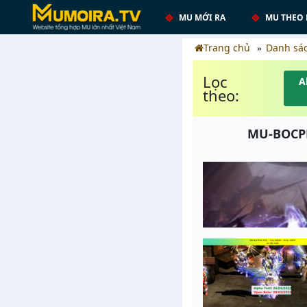
MU MỚI RA
MU THEO 
Trang chủ
Danh sá
Lọc
A
theo:
MU-BOCPHE