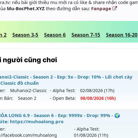
a.tv: nếu bài giới thiệu mu mới ra có like & share nhận code gam
 của
Mu-BocPhet.XYZ
theo đường dẫn sau:
Fanpage
n 2
Season 3-5
Season 6
Season 7-15
Season 16-20
 người cũng chơi
oi2-Classic - Season 2 - Exp: 5x - Drop: 10% - Lối chơi cày
 Classic đồ chuẩn
er:
Muhanoi2-Classic
- Alpha Test:
02/08
/2026
(17h)
ên Bản:
Season 2
- Open Beta:
08/08
/2026
(10h)
hanoi2-Classic - Lối chơi cày cuốc Classic đồ chuẩn
ỎA LONG 6.9 - Season 6 - Exp: 9999x - Drop: 99% - 🌍
ite: https://muhoalong.pro
 mới ra tháng 08 2026 - Mở máy chủ
Muhanoi2-Classic
và
er:
- Alpha Test:
8/08/2626
://facebook.com/muhoalong
01/08
/2026
(11h)