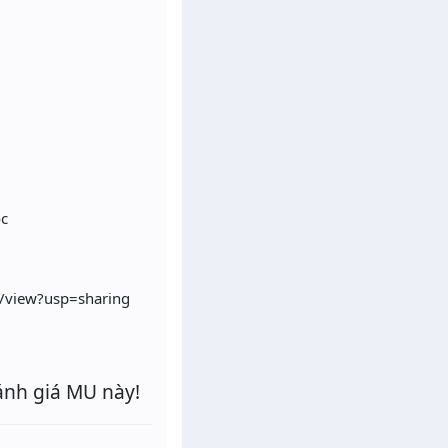
ọc
i/view?usp=sharing
ánh giá MU này!