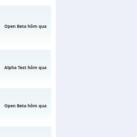
cebook.c
vào 13h
Open Beta hôm qua
ện 24/24, cộng hưởng
Alpha Test hôm qua
3h ngày 07/08/2626
07/08/2626
Open Beta hôm qua