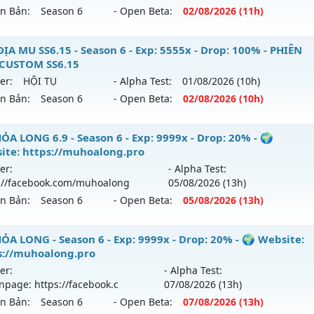
ên Bản:
Season 6
- Open Beta:
02/08
/2026
(11h)
p: 5x - Drop: 10%
ểu reset: Reset In Game
ỎA LONG 6.9 - 🌍 Website: https://muhoalong.pro
ĐỊA MU SS6.15 - Season 6 - Exp: 5555x - Drop: 100% - PHIÊN
hể loại: Mu Nguyên bản Webzen
CUSTOM SS6.15
ới ra tháng 08 2026 - Mở máy chủ
https://facebook.com
er:
HỘI TỤ
- Alpha Test:
01/08
/2026
(10h)
tihack: Pro
 02/08/2626
ên Bản:
Season 6
- Open Beta:
02/08
/2026
(10h)
9999x - Drop: 99%
ỤC ĐỊA MU SS6.15 - PHIÊN BẢN CUSTOM SS6.15
ỎA LONG 6.9 - Season 6 - Exp: 9999x - Drop: 20% - 🌍
reset: Non Reset
ite: https://muhoalong.pro
 mới ra tháng 08 2026 - Mở máy chủ
HỘI TỤ
vào 10h ngày 
loại: Mu Nguyên bản Webzen
er:
- Alpha Test:
://facebook.com/muhoalong
05/08
/2026
(13h)
p: 5555x - Drop: 100%
ack: XShield
ên Bản:
Season 6
- Open Beta:
05/08
/2026
(13h)
ểu reset: Reset In Game
ể loại: Mu Custom thêm đồ mới
ỎA LONG 6.9 - 🌍 Website: https://muhoalong.pro
ỎA LONG - Season 6 - Exp: 9999x - Drop: 20% - 🌍 Website:
s://muhoalong.pro
tihack: SPK
ới ra tháng 08 2026 - Mở máy chủ
https://facebook.com
er:
- Alpha Test:
 05/08/2626
npage: https://facebook.c
07/08
/2026
(13h)
ên Bản:
Season 6
- Open Beta:
07/08
/2026
(13h)
9999x - Drop: 20%