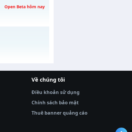
 07/08/2626
Open Beta hôm nay
vào 19h ngày
Về chúng tôi
 ngày 05/08/2626
|
xoilactv
|
Link xem bóng đá
óng đá trực tiếp
|
xem bóng đá trực
Điều khoản sử dụng
tv truc tiep bong da
|
colatv
|
thập cẩm
ve
|
xoso66
|
DABET
|
xem bóng đá
Chính sách bảo mật
u
Thuê banner quảng cáo
club
|
33Win
|
sunwin
|
nhatvip
|
https://10