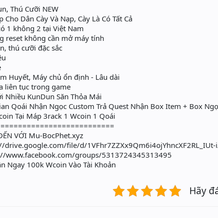
n, Thú Cưỡi NEW
Cho Dân Cày Và Nạp, Cày Là Có Tất Cả
ó 1 không 2 tại Việt Nam
ng reset không cần mở máy tính
 thú cưỡi đặc sắc
ệu
e
âm Huyết, Máy chủ ổn định - Lâu dài
a liên tục trong game
ới Nhiều KunDun Săn Thỏa Mái
rian Qoái Nhận Ngọc Custom Trả Quest Nhận Box Item + Box Ng
coin Tại Máp 3rack 1 Wcoin 1 Qoái
===========================
ẾN VỚI Mu-BocPhet.xyz
://drive.google.com/file/d/1VFhr7ZZXx9Qm6i4ojYhncXF2RL_IUt-
ps://www.facebook.com/groups/5313724345313495
ận Ngay 100k Wcoin Vào Tài Khoản
Hãy đ