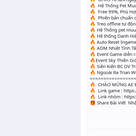
🔥 Hệ Thống Pet Muu
🔥 Free 99%, Phù Hợp 
🔥 Phiên bản chuẩn c
🔥 Treo offline tự độ
🔥 Hệ Thống pet muun,
🔥 Hệ thống Danh Hi
🔥 Auto Reset Ingam
🔥 ADM Nhiệt Tình T
🔥 Event Game diễn r
🔥Event Sky Thiên Gi
🔥 Siện Kiện BC DV T
🔥 Ngooài Ra Trian W
================
🔥 CHÀO MỪNG AE Đ
🔥 Link game : https
🔥 Link nhóm : htt
🎁 Share Bài Viết Nh