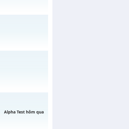
/muhoalong
vào 11h
02/08/2626
/muhoalong
vào 13h
Alpha Test hôm qua