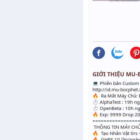
GIỚI THIỆU MU-B
💻 Phiên bản Custom
http://id.mu-bocphet
🔥 Ra Mắt Máy Chủ: 
⏱ AlphaTest : 19h n
⏱ OpenBeta : 10h n
🔥 Exp: 9999 Drop 2
================
THÔNG TIN MÁY CHỦ
🔥 Tạo Nhân Vật 0rs
🔥 GHRS 10 lần/ngà