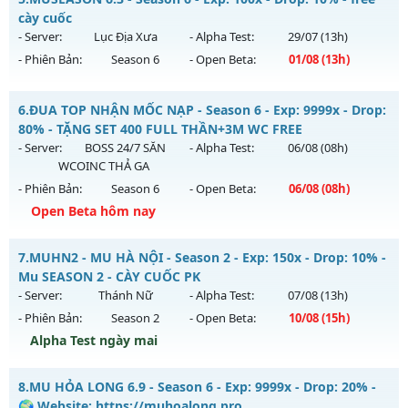
Antihack: Yes
Mu mới ra tháng 07 2026 - Mở máy chủ
cày cuốc
https://facebook.com/muhoalong
vào 08h ngày
- Server:
Lục Địa Xưa
- Alpha Test:
29/07
(13h)
30/07/2626
- Phiên Bản:
Season 6
- Open Beta:
01/08
(13h)
Exp: 9999x - Drop: 99%
MUSEASON 6.3 - free cày cuốc
Kiểu reset: Non Reset
6.
ĐUA TOP NHẬN MỐC NẠP - Season 6 - Exp: 9999x - Drop:
Mu mới ra tháng 08 2026 - Mở máy chủ
Lục Địa Xưa
vào
80% - TẶNG SET 400 FULL THẦN+3M WC FREE
Thể loại: Mu Nguyên bản Webzen
13h ngày 01/08/2626
- Server:
BOSS 24/7 SĂN
- Alpha Test:
06/08
(08h)
Antihack: Xshiel
WCOINC THẢ GA
Exp: 100x - Drop: 10%
- Phiên Bản:
Season 6
- Open Beta:
06/08
(08h)
Kiểu reset: Reset In Game
Open Beta hôm nay
Thể loại: Mu Nguyên bản Webzen
ĐUA TOP NHẬN MỐC NẠP - TẶNG SET 400 FULL THẦN+3M
Antihack: hoàn toàn mới
7.
MUHN2 - MU HÀ NỘI - Season 2 - Exp: 150x - Drop: 10% -
WC FREE
Mu SEASON 2 - CÀY CUỐC PK
Mu mới ra tháng 08 2026 - Mở máy chủ
BOSS 24/7 SĂN
- Server:
Thánh Nữ
- Alpha Test:
07/08
(13h)
WCOINC THẢ GA
vào 08h ngày 06/08/2626
- Phiên Bản:
Season 2
- Open Beta:
10/08
(15h)
Exp: 9999x - Drop: 80%
Alpha Test ngày mai
Kiểu reset: Reset In Game
MUHN2 - MU HÀ NỘI - Mu SEASON 2 - CÀY CUỐC PK
8.
MU HỎA LONG 6.9 - Season 6 - Exp: 9999x - Drop: 20% -
Thể loại: Mu Nguyên bản Webzen
Mu mới ra tháng 08 2026 - Mở máy chủ
Thánh Nữ
vào 15h
🌍 Website: https://muhoalong.pro