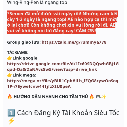
Wing-Ring-Pen
là ngang top
*Server đã mở được vài ngày rồi! Nhưng cam kết
cày 1-2 ngày là ngang top!
AE nào hợp cạ thì mời
ở lại chơi! Còn không chơi xin vui lòng rời đi, AE
vui vẻ không nói lời đắng cay! CẢM ƠN!
Group giao lưu:
https://zalo.me/g/rummya778
TẢI GAME:
👉
Link google
:
https://drive.google.com/file/d/1Ic60SDQQwhGBj1G
qad-OaSrZaNAvs5w5/view?usp=drive_link
👉
Link mega
:
https://mega.nz/file/yBUl1Cpb#lLb_fEQG8rywOoSoq
1P-i7EyweIcnw441jfzXtU0peA
🔥
HƯỚNG DẪN NHANH CHO TÂN THỦ
🔥 🎮✨
1️⃣ Cách Đăng Ký Tài Khoản Siêu Tốc
⚡