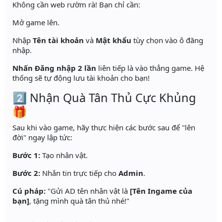
Không cần web rườm rà! Bạn chỉ cần:
Mở game lên.
Nhập
Tên tài khoản
và
Mật khẩu
tùy chọn vào ô đăng
nhập.
Nhấn Đăng nhập 2 lần
liên tiếp là vào thẳng game. Hệ
thống sẽ tự động lưu tài khoản cho bạn!
2️⃣ Nhận Quà Tân Thủ Cực Khủng
🎁
Sau khi vào game, hãy thực hiện các bước sau để "lên
đời" ngay lập tức:
Bước 1:
Tạo nhân vật.
Bước 2:
Nhắn tin trực tiếp cho
Admin
.
Cú pháp:
"Gửi AD tên nhân vật là
[Tên Ingame của
bạn]
, tặng mình quà tân thủ nhé!"