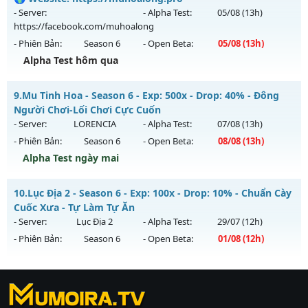
Antihack: KHÔNG THỂ HACK
ngày 10/08/2626
- Server:
- Alpha Test:
05/08
(13h)
https://facebook.com/muhoalong
Exp: 150x - Drop: 10%
- Phiên Bản:
Season 6
- Open Beta:
05/08
(13h)
Kiểu reset: Reset In Game
Alpha Test hôm qua
Thể loại: Mu Nguyên bản Webzen
MU HỎA LONG 6.9 - 🌍 Website: https://muhoalong.pro
Antihack: IGMU.DEV
9.
Mu Tinh Hoa - Season 6 - Exp: 500x - Drop: 40% - Đông
Mu mới ra tháng 08 2026 - Mở máy chủ
Người Chơi-Lối Chơi Cực Cuốn
https://facebook.com/muhoalong
vào 13h ngày
- Server:
LORENCIA
- Alpha Test:
07/08
(13h)
05/08/2626
- Phiên Bản:
Season 6
- Open Beta:
08/08
(13h)
Exp: 9999x - Drop: 20%
Alpha Test ngày mai
Kiểu reset: Non Reset
Mu Tinh Hoa - Đông Người Chơi-Lối Chơi Cực Cuốn
10.
Lục Địa 2 - Season 6 - Exp: 100x - Drop: 10% - Chuẩn Cày
Thể loại: Mu Nguyên bản Webzen
Mu mới ra tháng 08 2026 - Mở máy chủ
LORENCIA
vào 13h
Cuốc Xưa - Tự Làm Tự Ăn
Antihack: XShield
ngày 08/08/2626
- Server:
Lục Địa 2
- Alpha Test:
29/07
(12h)
- Phiên Bản:
Season 6
- Open Beta:
01/08
(12h)
Exp: 500x - Drop: 40%
Kiểu reset: Reset In Game
Lục Địa 2 - Chuẩn Cày Cuốc Xưa - Tự Làm Tự Ăn
Thể loại: Mu Nguyên bản Webzen
https://ktdb.net/
Mu mới ra tháng 08 2026 - Mở máy chủ
|
789club
|
Jun88
Lục Địa 2
vào 12h
|
bắn cá
Antihack: Anti Vip
ngày 01/08/2626