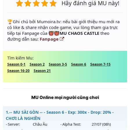
Hãy đánh giá MU này!
️🏆Ghi chú bởi Mumoira.tv: nếu bài giới thiệu mu mới ra
có like & share nhận code game, vui lòng tham gia trực
tiếp tại Fanpage của
👹👹MU CHAOS CASTLE
theo
đường dẫn sau:
Fanpage
Tìm kiếm Mu:
Season 0-1
Season 2
Season 3-5
Season 6
Season 7-15
Season 16-20
Season 21
MU Online mọi người cũng chơi
1.
-- MU SÀI GÒN -- - Season 6 - Exp: 300x - Drop: 20% -
CHƠI LÀ NGHIỀN
- Server:
Châu Âu
- Alpha Test:
27/07
(08h)