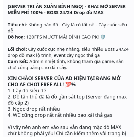
[SERVER TRI ÂN XUÂN BÍNH NGỌ] - KHAI MỞ SERVER
MIỄN PHÍ 100% - BOSS 24/24 Drop đồ MAX
Tiêu chí:
Không bán đồ - Cày là có tất cả! - Cày cuốc siêu
dễ
Đồ hoạ:
120FPS MƯỢT MÀ! ĐỈNH CAO PK! 🛡️
Lối chơi:
Cày cuốc cực nhẹ nhàng, siêu nhiều Boss 24/24
drop đồ max lộ trình, event cày ngọc thả ga
Cam kết:
Admin nhiệt tình, không tham gia game, sân
chơi công bằng cho dân cày.
XIN CHÀO! SERVER CỦA AD HIỆN TẠI ĐANG MỞ
CHO AE CHƠI FREE ALL! 💯
%
1. Cày đồ siêu dễ
2. Đồ tân thủ đã là đồ gần sát top (Server đang max
đồ cấp 2)
3. Ngọc drop rất nhiều
4. WC cũng drop rất rất nhiều bao xài thả gas
Vì vậy nên anh em vào sau vẫn đang mặc đồ MAX
chứ không phải yếu! Chỉ cần kiếm thêm vài trang bị