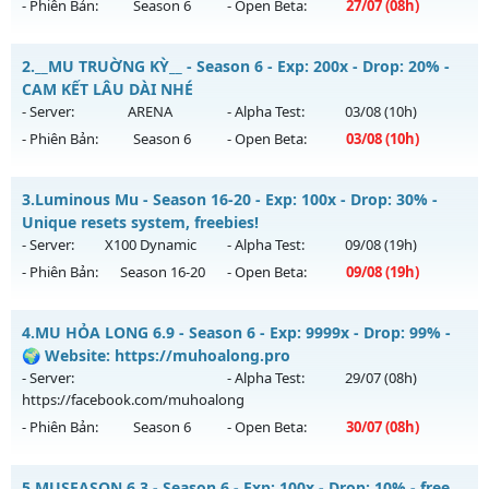
- Phiên Bản:
Season 6
- Open Beta:
27/07
(08h)
-- MU SÀI GÒN -- - CHƠI LÀ NGHIỀN
2.
__MU TRUỜNG KỲ__ - Season 6 - Exp: 200x - Drop: 20% -
Mu mới ra tháng 07 2026 - Mở máy chủ
Châu Âu
vào 08h
CAM KẾT LÂU DÀI NHÉ
ngày 27/07/2626
- Server:
ARENA
- Alpha Test:
03/08
(10h)
- Phiên Bản:
Season 6
- Open Beta:
03/08
(10h)
Exp: 300x - Drop: 20%
Kiểu reset: Reset In Game
__MU TRUỜNG KỲ__ - CAM KẾT LÂU DÀI NHÉ
3.
Luminous Mu - Season 16-20 - Exp: 100x - Drop: 30% -
Thể loại: Mu Nguyên bản Webzen
Mu mới ra tháng 08 2026 - Mở máy chủ
ARENA
vào 10h
Unique resets system, freebies!
Antihack: UGK ANTIHACK
ngày 03/08/2626
- Server:
X100 Dynamic
- Alpha Test:
09/08
(19h)
- Phiên Bản:
Season 16-20
- Open Beta:
09/08
(19h)
Exp: 200x - Drop: 20%
Kiểu reset: Reset In Game
Luminous Mu - Unique resets system, freebies!
4.
MU HỎA LONG 6.9 - Season 6 - Exp: 9999x - Drop: 99% -
Thể loại: Mu Nguyên bản Webzen
Mu mới ra tháng 08 2026 - Mở máy chủ
X100 Dynamic
vào
🌍 Website: https://muhoalong.pro
Antihack: GoldShield
19h ngày 09/08/2626
- Server:
- Alpha Test:
29/07
(08h)
https://facebook.com/muhoalong
Exp: 100x - Drop: 30%
- Phiên Bản:
Season 6
- Open Beta:
30/07
(08h)
Kiểu reset: Reset In Game
Thể loại: Mu Nguyên bản Webzen
MU HỎA LONG 6.9 - 🌍 Website: https://muhoalong.pro
5.
MUSEASON 6.3 - Season 6 - Exp: 100x - Drop: 10% - free