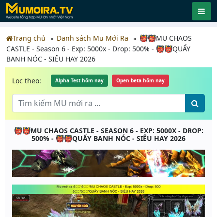
Trang chủ
Danh sách Mu Mới Ra
👹👹MU CHAOS
CASTLE - Season 6 - Exp: 5000x - Drop: 500% - 👹👹QUẨY
BANH NÓC - SIÊU HAY 2026
Lọc theo:
Alpha Test hôm nay
Open beta hôm nay
👹👹MU CHAOS CASTLE - SEASON 6 - EXP: 5000X - DROP:
500% - 👹👹QUẨY BANH NÓC - SIÊU HAY 2026