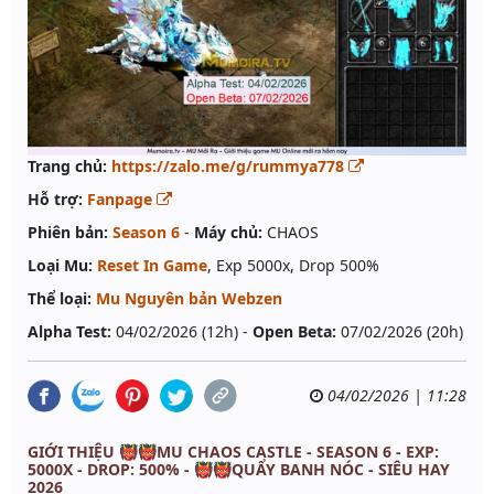
Trang chủ:
https://zalo.me/g/rummya778
Hỗ trợ:
Fanpage
Phiên bản:
Season 6
-
Máy chủ:
CHAOS
Loại Mu:
Reset In Game
, Exp 5000x, Drop 500%
Thể loại:
Mu Nguyên bản Webzen
Alpha Test:
04/02/2026 (12h) -
Open Beta:
07/02/2026 (20h)
04/02/2026 | 11:28
GIỚI THIỆU 👹👹MU CHAOS CASTLE - SEASON 6 - EXP:
5000X - DROP: 500% - 👹👹QUẨY BANH NÓC - SIÊU HAY
2026