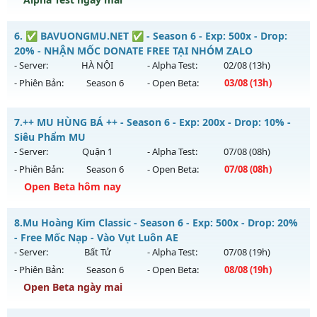
Kiểu reset: Reset In Game
Thể loại: Mu Nguyên bản Webzen
Season 2 Tuổi Thơ - Drop Ngọc Cao Train Wc tại K4
6.
✅ BAVUONGMU.NET ✅ - Season 6 - Exp: 500x - Drop:
Antihack: Mega-Anti
Mu mới ra tháng 08 2026 - Mở máy chủ
Season 2.0
vào 13h
20% - NHẬN MỐC DONATE FREE TẠI NHÓM ZALO
ngày 10/08/2626
- Server:
HÀ NỘI
- Alpha Test:
02/08
(13h)
- Phiên Bản:
Season 6
- Open Beta:
03/08
(13h)
Exp: 200x - Drop: 20%
Kiểu reset: Reset In Game
✅ BAVUONGMU.NET ✅ - NHẬN MỐC DONATE FREE TẠI
7.
++ MU HÙNG BÁ ++ - Season 6 - Exp: 200x - Drop: 10% -
Thể loại: Mu Bán Đồ Full Trong Shop
NHÓM ZALO
Siêu Phẩm MU
Antihack: GameGuard
Mu mới ra tháng 08 2026 - Mở máy chủ
HÀ NỘI
vào 13h
- Server:
Quận 1
- Alpha Test:
07/08
(08h)
ngày 03/08/2626
- Phiên Bản:
Season 6
- Open Beta:
07/08
(08h)
Exp: 500x - Drop: 20%
Open Beta hôm nay
Kiểu reset: Reset In Game
++ MU HÙNG BÁ ++ - Siêu Phẩm MU
8.
Mu Hoàng Kim Classic - Season 6 - Exp: 500x - Drop: 20%
Thể loại: Mu Nguyên bản Webzen
Mu mới ra tháng 08 2026 - Mở máy chủ
Quận 1
vào 08h
- Free Mốc Nạp - Vào Vụt Luôn AE
Antihack: FPS 60 PLUS - CHỐNG HACK 100%
ngày 07/08/2626
- Server:
Bất Tử
- Alpha Test:
07/08
(19h)
- Phiên Bản:
Season 6
- Open Beta:
08/08
(19h)
Exp: 200x - Drop: 10%
Open Beta ngày mai
Kiểu reset: Reset In Game
Thể loại: Mu Nguyên bản Webzen
Mu Hoàng Kim Classic - Free Mốc Nạp - Vào Vụt Luôn AE