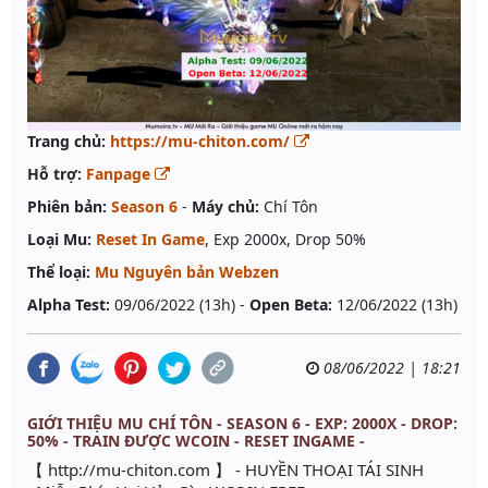
Trang chủ:
https://mu-chiton.com/
Hỗ trợ:
Fanpage
Phiên bản:
Season 6
-
Máy chủ:
Chí Tôn
Loại Mu:
Reset In Game
, Exp 2000x, Drop 50%
Thể loại:
Mu Nguyên bản Webzen
Alpha Test:
09/06/2022 (13h) -
Open Beta:
12/06/2022 (13h)
08/06/2022 | 18:21
GIỚI THIỆU MU CHÍ TÔN - SEASON 6 - EXP: 2000X - DROP:
50% - TRAIN ĐƯỢC WCOIN - RESET INGAME -
【 http://mu-chiton.com 】 - HUYỀN THOẠI TÁI SINH