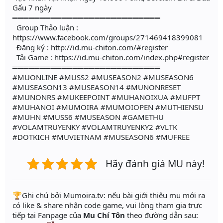
Gấu 7 ngày
═══════════════════════════
Group Thảo luận :
https://www.facebook.com/groups/271469418399081
Đăng ký : http://id.mu-chiton.com/#register
Tải Game : https://id.mu-chiton.com/index.php#register
═══════════════════════════
#MUONLINE #MUSS2 #MUSEASON2 #MUSEASON6
#MUSEASON13 #MUSEASON14 #MUNONRESET
#MUNONRS #MUKEEPOINT #MUHANOIXUA #MUFPT
#MUHANOI #MUMOIRA #MUMOIOPEN #MUTHIENSU
#MUHN #MUSS6 #MUSEASON #GAMETHU
#VOLAMTRUYENKY #VOLAMTRUYENKY2 #VLTK
#DOTKICH #MUVIETNAM #MUSEASON6 #MUFREE
Hãy đánh giá MU này!
️🏆Ghi chú bởi Mumoira.tv: nếu bài giới thiệu mu mới ra
có like & share nhận code game, vui lòng tham gia trực
tiếp tại Fanpage của
Mu Chí Tôn
theo đường dẫn sau: