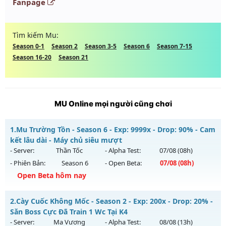
Fanpage
Tìm kiếm Mu:
Season 0-1
Season 2
Season 3-5
Season 6
Season 7-15
Season 16-20
Season 21
MU Online mọi người cũng chơi
1.
Mu Trường Tồn - Season 6 - Exp: 9999x - Drop: 90% - Cam
kết lâu dài - Máy chủ siêu mượt
- Server:
Thần Tốc
- Alpha Test:
07/08
(08h)
- Phiên Bản:
Season 6
- Open Beta:
07/08
(08h)
Open Beta hôm nay
Mu Trường Tồn - Cam kết lâu dài - Máy chủ siêu mượt
2.
Cày Cuốc Không Mốc - Season 2 - Exp: 200x - Drop: 20% -
Mu mới ra tháng 08 2026 - Mở máy chủ
Thần Tốc
vào 08h
Săn Boss Cực Đã Train 1 Wc Tại K4
ngày 07/08/2626
- Server:
Ma Vương
- Alpha Test:
08/08
(13h)