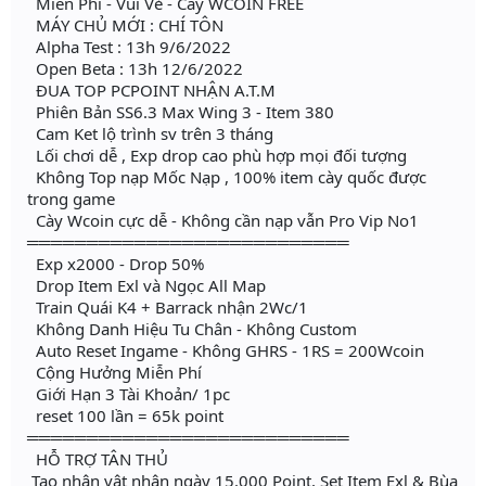
Miễn Phí - Vui Vẻ - Cày WCOIN FREE
MÁY CHỦ MỚI : CHÍ TÔN
Alpha Test : 13h 9/6/2022
Open Beta : 13h 12/6/2022
ĐUA TOP PCPOINT NHẬN A.T.M
Phiên Bản SS6.3 Max Wing 3 - Item 380
Cam Ket lộ trình sv trên 3 tháng
Lối chơi dễ , Exp drop cao phù hợp mọi đối tượng
Không Top nạp Mốc Nạp , 100% item cày quốc được
trong game
Cày Wcoin cực dễ - Không cần nạp vẫn Pro Vip No1
═══════════════════════════
Exp x2000 - Drop 50%
Drop Item Exl và Ngọc All Map
Train Quái K4 + Barrack nhận 2Wc/1
Không Danh Hiệu Tu Chân - Không Custom
Auto Reset Ingame - Không GHRS - 1RS = 200Wcoin
Cộng Hưởng Miễn Phí
Giới Hạn 3 Tài Khoản/ 1pc
reset 100 lần = 65k point
═══════════════════════════
HỖ TRỢ TÂN THỦ
Tạo nhân vật nhận ngày 15.000 Point, Set Item Exl & Bùa