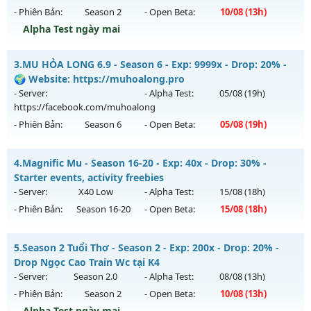
- Phiên Bản:
Season 2
- Open Beta:
10/08
(13h)
Exp: 9999x - Drop: 90%
Alpha Test ngày mai
Kiểu reset: Reset In Game
Thể loại: Mu Nguyên bản Webzen
Cày Cuốc Không Mốc - Săn Boss Cực Đã Train 1 Wc Tại K4
3.
MU HỎA LONG 6.9 - Season 6 - Exp: 9999x - Drop: 20% -
Antihack: ICMPROTECT ✅ 🔴 ✨ ⚡️
Mu mới ra tháng 08 2026 - Mở máy chủ
Ma Vương
vào 13h
🌍 Website: https://muhoalong.pro
ngày 10/08/2626
- Server:
- Alpha Test:
05/08
(19h)
https://facebook.com/muhoalong
Exp: 200x - Drop: 20%
- Phiên Bản:
Season 6
- Open Beta:
05/08
(19h)
Kiểu reset: Reset In Game
Thể loại: Mu Nguyên bản Webzen
MU HỎA LONG 6.9 - 🌍 Website: https://muhoalong.pro
4.
Magnific Mu - Season 16-20 - Exp: 40x - Drop: 30% -
Antihack: GameGuard
Mu mới ra tháng 08 2026 - Mở máy chủ
Starter events, activity freebies
https://facebook.com/muhoalong
vào 19h ngày
- Server:
X40 Low
- Alpha Test:
15/08
(18h)
05/08/2626
- Phiên Bản:
Season 16-20
- Open Beta:
15/08
(18h)
Exp: 9999x - Drop: 20%
Magnific Mu - Starter events, activity freebies
Kiểu reset: Non Reset
5.
Season 2 Tuổi Thơ - Season 2 - Exp: 200x - Drop: 20% -
Mu mới ra tháng 08 2026 - Mở máy chủ
X40 Low
vào 18h
Drop Ngọc Cao Train Wc tại K4
Thể loại: Mu Nguyên bản Webzen
ngày 15/08/2626
- Server:
Season 2.0
- Alpha Test:
08/08
(13h)
Antihack: XShield
- Phiên Bản:
Season 2
- Open Beta:
10/08
(13h)
Exp: 40x - Drop: 30%
Alpha Test ngày mai