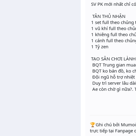
SV PK mới nhất chỉ c
TÂN THỦ NHẬN
1 set full theo chủng
1 vũ khí full theo ch
1 khiêng full theo ch
1 cánh full theo chủn
1 Tỷ zen
TẠO SÂN CHƠI LÀNH
BQT Trung gian mua bán đ
BQT ko bán đồ, ko cho 
Đội ngũ hỗ trợ nhiẹ
Duy trì server lâu dà
Ae còn chờ gì nữa?. T
️🏆Ghi chú bởi Mumoir
trực tiếp tại Fanpage