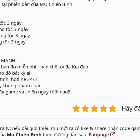
ó tại phiên bản của MU Chiến Binh
 tộc 3 ngày
ủng tộc 3 ngày
ủng tộc 3 ngày
g tộc 3 ngày
 MẠNH :
ồ miễn phí - hạn chế tối đa lừa đảo
đồ bất kỳ ai.
̂t tình, hotline 24/7.
i, không nhàm chán.
ải game và chiến ngày thôi nào!!!
Hãy đ
a.tv: nếu bài giới thiệu mu mới ra có like & share nhận code gam
 của
Mu Chiến Binh
theo đường dẫn sau:
Fanpage