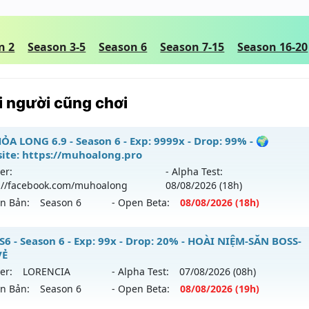
n 2
Season 3-5
Season 6
Season 7-15
Season 16-20
 người cũng chơi
ỎA LONG 6.9 - Season 6 - Exp: 9999x - Drop: 99% - 🌍
ite: https://muhoalong.pro
er:
- Alpha Test:
://facebook.com/muhoalong
08/08
/2026
(18h)
ên Bản:
Season 6
- Open Beta:
08/08
/2026
(18h)
ỎA LONG 6.9 - 🌍 Website: https://muhoalong.pro
S6 - Season 6 - Exp: 99x - Drop: 20% - HOÀI NIỆM-SĂN BOSS-
VẺ
ới ra tháng 08 2026 - Mở máy chủ
https://facebook.com
er:
LORENCIA
- Alpha Test:
07/08
/2026
(08h)
 08/08/2626
ên Bản:
Season 6
- Open Beta:
08/08
/2026
(19h)
9999x - Drop: 99%