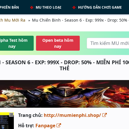
PHIÊN BẢN
MU THEO LOẠI
HƯỚNG DẪN CHƠI GAME
ch Mu Mới Ra
Mu Chiến Binh - Season 6 - Exp: 999x - Drop: 50%
lpha Test hôm
Open beta hôm
nay
nay
- SEASON 6 - EXP: 999X - DROP: 50% - MIỄN PHÍ 
THẺ
Trang chủ:
http://mumienphi.shop/
Hỗ trợ:
Fanpage