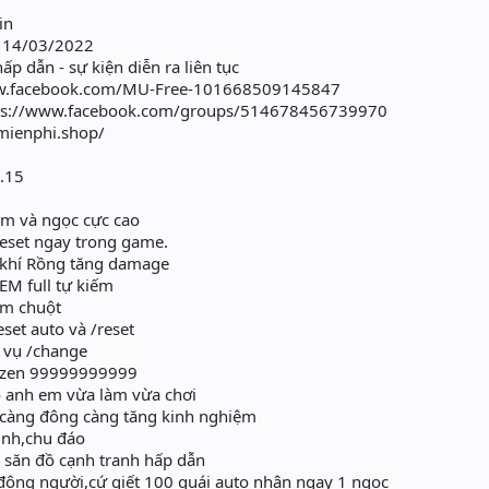
in
 14/03/2022
p dẫn - sự kiện diễn ra liên tục
ww.facebook.com/MU-Free-101668509145847
ps://www.facebook.com/groups/514678456739970
umienphi.shop/
.15
m và ngọc cực cao
g reset ngay trong game.
̃ khí Rồng tăng damage
M full tự kiếm
cắm chuột
reset auto và /reset
m vụ /change
n /zen 99999999999
ho anh em vừa làm vừa chơi
ty, càng đông càng tăng kinh nghiệm
tình,chu đáo
, săn đồ cạnh tranh hấp dẫn
̂ng người,cứ giết 100 quái auto nhận ngay 1 ngọc