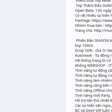
Event Đua Top Reset
Top Thách Đấu Golbl
Open Beta: 13h ngày
Có rất nhiều sự kiện hấ
FanPage: https://w
Nhóm mua bán : htt
Trang chủ: http://m
Phiên Bản SEASON 6
Exp 1000x
Drop 50% - Giá Trị Ite
Autoreset - Tự độn
Hệ thống trang bị vu
Không WEBSHOP - ITE
Tính năng tự động 
Tính năng tự động /
Tính năng làm nhiệ
Tính năng cộng tiề
Tính năng Offline c
Tính năng mới Par
Hỗ trợ tân thủ nhiệt 
Các sự kiện săn ngọc
BC và Devil VIP luôn đo