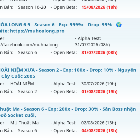
tihack: XShield
ên Bản:
Season 16-20
- Open Beta:
15/08
/2026
(18h)
p: 200x - Drop: 30%
ểu reset: Reset In Game
gnific Mu - Starter events, activity freebies
ỎA LONG 6.9 - Season 6 - Exp: 9999x - Drop: 99% - 🌍
hể loại: Mu Nguyên bản Webzen
ite: https://muhoalong.pro
 mới ra tháng 08 2026 - Mở máy chủ
X40 Low
vào 18h ngà
er:
- Alpha Test:
tihack: VietGuard
://facebook.com/muhoalong
31/07
/2026
(08h)
p: 40x - Drop: 30%
ên Bản:
Season 6
- Open Beta:
31/07
/2026
(08h)
ểu reset: Reset In Game
hể loại: Mu Nguyên bản Webzen
ỎA LONG 6.9 - 🌍 Website: https://muhoalong.pro
OÀI NIỆM XƯA - Season 2 - Exp: 100x - Drop: 10% - Nguyên
 Cày Cuốc 2005
tihack: Mega-Anti
ới ra tháng 07 2026 - Mở máy chủ
https://facebook.com
er:
HOÀI NIỆM
- Alpha Test:
30/07
/2026
(19h)
 31/07/2626
ên Bản:
Season 2
- Open Beta:
01/08
/2026
(19h)
9999x - Drop: 99%
U HOÀI NIỆM XƯA - Nguyên Thủy Cày Cuốc 2005
huật Ma - Season 6 - Exp: 200x - Drop: 30% - Săn Boss nhận
reset: Non Reset
 Đồ Socket cuối,
 mới ra tháng 08 2026 - Mở máy chủ
HOÀI NIỆM
vào 19h n
loại: Mu Nguyên bản Webzen
er:
MU Thuật Ma
- Alpha Test:
02/08
/2026
(13h)
ên Bản:
Season 6
- Open Beta:
04/08
/2026
(13h)
p: 100x - Drop: 10%
ack: Xshiel