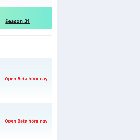
Season 21
Open Beta hôm nay
/muhoalong
vào 18h
Open Beta hôm nay