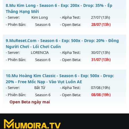
MU HỎA LONG 6.9 - 🌍 Website: https://muhoalong.pro
8.
Mu Kim Long - Season 6 - Exp: 200x - Drop: 35% - Ép
Thể loại: Mu Nguyên bản Webzen
Mu mới ra tháng 08 2026 - Mở máy chủ
Thăng Hạng Mới
Antihack: XShield
https://facebook.com/muhoalong
vào 15h ngày
- Server:
Kim Long
- Alpha Test:
27/07
(13h)
03/08/2626
- Phiên Bản:
Season 6
- Open Beta:
28/07
(13h)
Exp: 9999x - Drop: 99%
Mu Kim Long - Ép Thăng Hạng Mới
Kiểu reset: Non Reset
9.
MuReset.Com - Season 6 - Exp: 500x - Drop: 20% - Đông
Mu mới ra tháng 07 2026 - Mở máy chủ
Kim Long
vào 13h
Người Chơi - Lối Chơi Cuốn
Thể loại: Mu Nguyên bản Webzen
ngày 28/07/2626
- Server:
LORENCIA
- Alpha Test:
30/07
(13h)
Antihack: XShield
- Phiên Bản:
Season 6
- Open Beta:
31/07
(13h)
Exp: 200x - Drop: 35%
Kiểu reset: Reset In Game
MuReset.Com - Đông Người Chơi - Lối Chơi Cuốn
10.
Mu Hoàng Kim Classic - Season 6 - Exp: 500x - Drop:
Thể loại: Mu Custom thêm đồ mới
Mu mới ra tháng 07 2026 - Mở máy chủ
LORENCIA
vào 13h
20% - Free Mốc Nạp - Vào Vụt Luôn AE
Antihack: CheatGuard
ngày 31/07/2626
- Server:
Bất Tử
- Alpha Test:
07/08
(19h)
- Phiên Bản:
Season 6
- Open Beta:
08/08
(19h)
Exp: 500x - Drop: 20%
Open Beta ngày mai
Kiểu reset: Reset In Game
Thể loại: Mu Nguyên bản Webzen
Mu Hoàng Kim Classic - Free Mốc Nạp - Vào Vụt Luôn AE
Antihack: Anti Vip
https://ktdb.net/
Mu mới ra tháng 08 2026 - Mở máy chủ
|
789club
|
Jun88
Bất Tử
vào 19h
|
bắn cá
ngày 08/08/2626