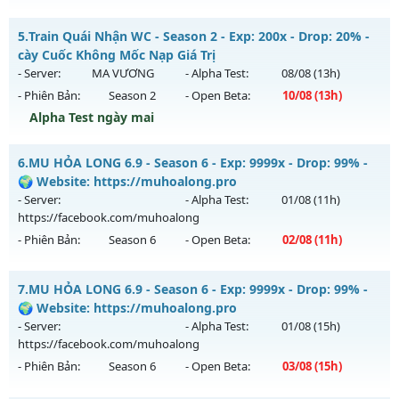
Kiểu reset: Reset In Game
MU-GIAITRI.NET - HỖ TRỢ MAX PING - VÀO LÀ CHIẾN NGAY
5.
Train Quái Nhận WC - Season 2 - Exp: 200x - Drop: 20% -
Thể loại: Mu Nguyên bản Webzen
Mu mới ra tháng 07 2026 - Mở máy chủ
TÂN THỦ
vào 19h
cày Cuốc Không Mốc Nạp Giá Trị
Antihack: ugk
ngày 30/07/2626
- Server:
MA VƯƠNG
- Alpha Test:
08/08
(13h)
- Phiên Bản:
Season 2
- Open Beta:
10/08
(13h)
Exp: 500x - Drop: 20%
Alpha Test ngày mai
Kiểu reset: Reset In Game
Thể loại: Mu Nguyên bản Webzen
Train Quái Nhận WC - cày Cuốc Không Mốc Nạp Giá Trị
6.
MU HỎA LONG 6.9 - Season 6 - Exp: 9999x - Drop: 99% -
Antihack: FPS 60 - CHỐNG HACK 100%
Mu mới ra tháng 08 2026 - Mở máy chủ
MA VƯƠNG
vào
🌍 Website: https://muhoalong.pro
13h ngày 10/08/2626
- Server:
- Alpha Test:
01/08
(11h)
https://facebook.com/muhoalong
Exp: 200x - Drop: 20%
- Phiên Bản:
Season 6
- Open Beta:
02/08
(11h)
Kiểu reset: Reset In Game
Thể loại: Mu Nguyên bản Webzen
MU HỎA LONG 6.9 - 🌍 Website: https://muhoalong.pro
7.
MU HỎA LONG 6.9 - Season 6 - Exp: 9999x - Drop: 99% -
Antihack: GameGuard
Mu mới ra tháng 08 2026 - Mở máy chủ
🌍 Website: https://muhoalong.pro
https://facebook.com/muhoalong
vào 11h ngày
- Server:
- Alpha Test:
01/08
(15h)
02/08/2626
https://facebook.com/muhoalong
- Phiên Bản:
Season 6
- Open Beta:
03/08
(15h)
Exp: 9999x - Drop: 99%
Kiểu reset: Non Reset