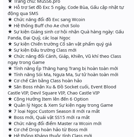
★ Trang chủ: MuSS6.pro
★ Hỗ trợ Set đồ Exc 5 ngày, Code Bùa, Gấu cập nhật tự
động qua SMS
★ Chức năng đổi đồ Exc sang Wcoin
★ Hệ thống Buff cho Ae chơi Solo
★ Sự kiện Giáng sinh cơ hội nhận Quà hàng ngày: Gấu
Panda, Đại Quỷ, các loại Ngọc
★ Sự kiện Chiến trường Cổ săn vật phẩm quý giá
★ Sự kiện Đấu trường Class mới
★ Chức năng đổi Cánh, Giáp, Khiên, Vũ khí theo Class
ngay trong Game
★ Tính năng Ép Thăng hạng Trang bị hoàn toàn mới
★ Tính năng Sói Ma, Ngựa Ma, Sư tử hoàn toàn mới
★ Cơ chế Cân bằng Class hoàn hảo
★ Săn Boss nhận Xu & Đồ Socket cuối, Event Blood
Castle VIP, Devil Square VIP, Chao Castle VIP
★ Cộng Hưởng Item lên đến 6 Option
★ Quản lý Ngọc & Xem Sự kiện ngay trong Game
★ 7 loại Ngọc Custom Season 8 mới ra mắt
★ Boss mới, Quái vật SS15 mới ra mắt
★ Chức năng đổi điểm Master ra Wcoin mới
★ Cơ chế Drop hoàn hảo từ Boss mới
★ Hệ thống Kháng thuộc tính Class mới