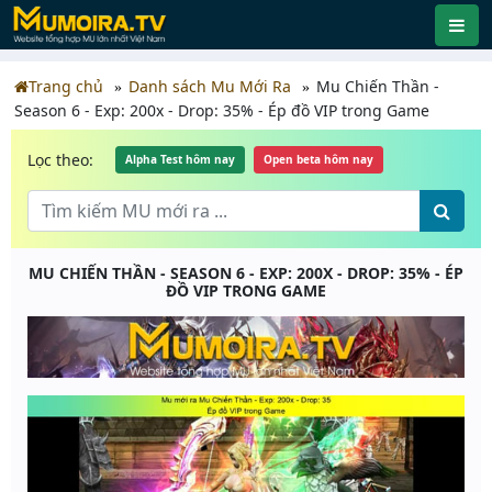
Trang chủ
Danh sách Mu Mới Ra
Mu Chiến Thần -
Season 6 - Exp: 200x - Drop: 35% - Ép đồ VIP trong Game
Lọc theo:
Alpha Test hôm nay
Open beta hôm nay
MU CHIẾN THẦN - SEASON 6 - EXP: 200X - DROP: 35% - ÉP
ĐỒ VIP TRONG GAME