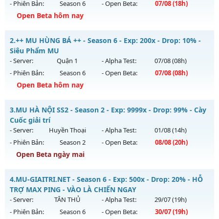
- Phiên Bản:
Season 6
- Open Beta:
07/08
(18h)
Open Beta hôm nay
⚔️MU VÔ SONG⚔️ - SS6 EP3 GIẢI TRÍ- ĐỈNH CAO CLASSIC
2.
++ MU HÙNG BÁ ++ - Season 6 - Exp: 200x - Drop: 10% -
Mu mới ra tháng 08 2026 - Mở máy chủ
VÔ SONG 3
vào 18h
Siêu Phẩm MU
ngày 07/08/2626
- Server:
Quận 1
- Alpha Test:
07/08
(08h)
- Phiên Bản:
Season 6
- Open Beta:
07/08
(08h)
Exp: 500x - Drop: 50%
Open Beta hôm nay
Kiểu reset: Reset In Game
Thể loại: Mu Nguyên bản Webzen
++ MU HÙNG BÁ ++ - Siêu Phẩm MU
3.
MU HÀ NỘI SS2 - Season 2 - Exp: 9999x - Drop: 99% - Cày
Antihack: MU8X
Mu mới ra tháng 08 2026 - Mở máy chủ
Quận 1
vào 08h
Cuốc giải trí
ngày 07/08/2626
- Server:
Huyền Thoại
- Alpha Test:
01/08
(14h)
- Phiên Bản:
Season 2
- Open Beta:
08/08
(20h)
Exp: 200x - Drop: 10%
Open Beta ngày mai
Kiểu reset: Reset In Game
Thể loại: Mu Nguyên bản Webzen
MU HÀ NỘI SS2 - Cày Cuốc giải trí
4.
MU-GIAITRI.NET - Season 6 - Exp: 500x - Drop: 20% - HỖ
Antihack: Shark Shield
Mu mới ra tháng 08 2026 - Mở máy chủ
Huyền Thoại
vào
TRỢ MAX PING - VÀO LÀ CHIẾN NGAY
20h ngày 08/08/2626
- Server:
TÂN THỦ
- Alpha Test:
29/07
(19h)
- Phiên Bản:
Season 6
- Open Beta:
30/07
(19h)
Exp: 9999x - Drop: 99%