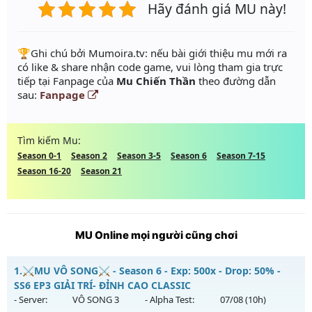
Hãy đánh giá MU này!
️🏆Ghi chú bởi Mumoira.tv: nếu bài giới thiệu mu mới ra
có like & share nhận code game, vui lòng tham gia trực
tiếp tại Fanpage của
Mu Chiến Thần
theo đường dẫn
sau:
Fanpage
Tìm kiếm Mu:
Season 0-1
Season 2
Season 3-5
Season 6
Season 7-15
Season 16-20
Season 21
MU Online mọi người cũng chơi
1.
⚔️MU VÔ SONG⚔️ - Season 6 - Exp: 500x - Drop: 50% -
SS6 EP3 GIẢI TRÍ- ĐỈNH CAO CLASSIC
- Server:
VÔ SONG 3
- Alpha Test:
07/08
(10h)