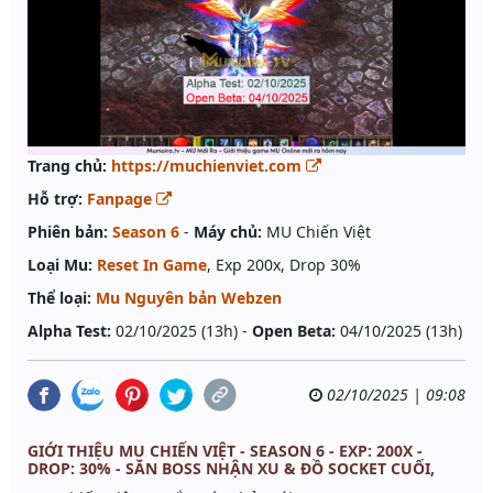
Trang chủ:
https://muchienviet.com
Hỗ trợ:
Fanpage
Phiên bản:
Season 6
-
Máy chủ:
MU Chiến Việt
Loại Mu:
Reset In Game
, Exp 200x, Drop 30%
Thể loại:
Mu Nguyên bản Webzen
Alpha Test:
02/10/2025 (13h) -
Open Beta:
04/10/2025 (13h)
02/10/2025 | 09:08
GIỚI THIỆU MU CHIẾN VIỆT - SEASON 6 - EXP: 200X -
DROP: 30% - SĂN BOSS NHẬN XU & ĐỒ SOCKET CUỐI,