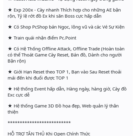
★ Exp 200x - Cày nhanh Thích hợp cho những AE bận
rộn, Tỷ lệ rớt đồ Ex khi săn Boss cực hấp dẫn
★ Có Shop PcShop bán Ngọc, lông vũ và các Vé Sự Kiện
★ Train quái nhận điểm Pc.Point
★ Có Hệ Thống Offline Attack, Offline Trade (Hoàn toàn
có thể Thoát Game Cày Reset, Bán đồ, Dành cho người
Bận rộn)
★ Giới Hạn Reset theo TOP 1, Bạn vào Sau Reset thoải
mái đến khi đuổi được TOP 1
★ Hệ thống Event hấp dẫn, Hàng ngày, hàng giờ, Cày đồ
Exc cực dễ
★ Hệ thống Game 3D Đồ họa đẹp, Web quản lý thân
thiện
**************************
HỖ TRỢ TÂN THỦ Khi Open Chính Thức