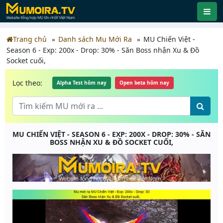
Trang chủ
Danh sách Mu Mới Ra
MU Chiến Việt -
Season 6 - Exp: 200x - Drop: 30% - Săn Boss nhận Xu & Đồ
Socket cuối,
Lọc theo:
Alpha Test hôm nay
Open beta hôm nay
MU CHIẾN VIỆT - SEASON 6 - EXP: 200X - DROP: 30% - SĂN
BOSS NHẬN XU & ĐỒ SOCKET CUỐI,