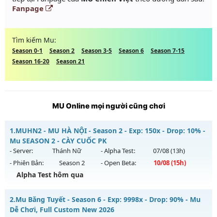
Fanpage
Tìm kiếm Mu:
Season 0-1
Season 2
Season 3-5
Season 6
Season 7-15
Season 16-20
Season 21
MU Online mọi người cũng chơi
1.
MUHN2 - MU HÀ NỘI - Season 2 - Exp: 150x - Drop: 10% -
Mu SEASON 2 - CÀY CUỐC PK
- Server:
Thánh Nữ
- Alpha Test:
07/08
(13h)
- Phiên Bản:
Season 2
- Open Beta:
10/08
(15h)
Alpha Test hôm qua
MUHN2 - MU HÀ NỘI - Mu SEASON 2 - CÀY CUỐC PK
2.
Mu Băng Tuyết - Season 6 - Exp: 9998x - Drop: 90% - Mu
Mu mới ra tháng 08 2026 - Mở máy chủ
Thánh Nữ
vào 15h
Dễ Chơi, Full Custom New 2026