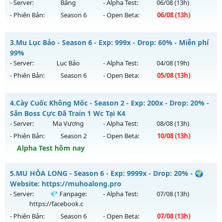
ngày 10/08/2626
- Server:
Băng
- Alpha Test:
06/08
(13h)
- Phiên Bản:
Season 6
- Open Beta:
06/08
(13h)
Exp: 150x - Drop: 10%
Kiểu reset: Reset In Game
Mu Băng Tuyết - Mu Dễ Chơi, Full Custom New 2026
3.
Mu Lục Bảo - Season 6 - Exp: 999x - Drop: 60% - Miễn phí
Thể loại: Mu Nguyên bản Webzen
Mu mới ra tháng 08 2026 - Mở máy chủ
Băng
vào 13h ngày
99%
Antihack: IGMU.DEV
06/08/2626
- Server:
Lục Bảo
- Alpha Test:
04/08
(19h)
- Phiên Bản:
Season 6
- Open Beta:
05/08
(13h)
Exp: 9998x - Drop: 90%
Kiểu reset: Reset In Game
Mu Lục Bảo - Miễn phí 99%
4.
Cày Cuốc Không Mốc - Season 2 - Exp: 200x - Drop: 20% -
Thể loại: Mu Custom thêm đồ mới
Mu mới ra tháng 08 2026 - Mở máy chủ
Lục Bảo
vào 13h
Săn Boss Cực Đã Train 1 Wc Tại K4
Antihack: Dragon
ngày 05/08/2626
- Server:
Ma Vương
- Alpha Test:
08/08
(13h)
- Phiên Bản:
Season 2
- Open Beta:
10/08
(13h)
Exp: 999x - Drop: 60%
Alpha Test hôm nay
Kiểu reset: Non Reset
Thể loại: Mu Custom thêm đồ mới
Cày Cuốc Không Mốc - Săn Boss Cực Đã Train 1 Wc Tại K4
5.
MU HỎA LONG - Season 6 - Exp: 9999x - Drop: 20% - 🌍
Antihack: SharkAnti
Mu mới ra tháng 08 2026 - Mở máy chủ
Ma Vương
vào 13h
Website: https://muhoalong.pro
ngày 10/08/2626
- Server:
💎 Fanpage:
- Alpha Test:
07/08
(13h)
https://facebook.c
Exp: 200x - Drop: 20%
- Phiên Bản:
Season 6
- Open Beta:
07/08
(13h)