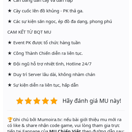
★ Cân bằng dân cày và dân nạp
★ Cày cuốc lên đồ khủng - PK thả ga.
★ Các sự kiện săn ngọc, ép đồ đa dạng, phong phú
CAM KẾT TỪ BQT MU
★ Event PK được tổ chức hàng tuần
★ Công Thành Chiến diễn ra liên tục.
★ Đội ngũ hỗ trợ nhiệt tình, Hotline 24/7
★ Duy trì Server lâu dài, không nhàm chán
★ Sự kiện diễn ra liên tục, hấp dẫn
Hãy đánh giá MU này!
️🏆Ghi chú bởi Mumoira.tv: nếu bài giới thiệu mu mới ra
có like & share nhận code game, vui lòng tham gia trực
tiếp tại Fanpage của
MU Chiến Việt
theo đường dẫn sau: