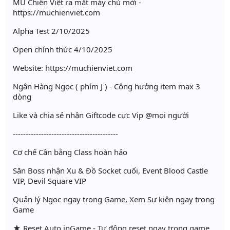
MU Chiến Việt ra mắt máy chủ mới -
https://muchienviet.com
Alpha Test 2/10/2025
Open chính thức 4/10/2025
Website: https://muchienviet.com
Ngân Hàng Ngọc ( phím J ) - Cộng hưởng item max 3
dòng
Like và chia sẻ nhận Giftcode cực Vip @mọi người
-----------------------------------------
Cơ chế Cân bằng Class hoàn hảo
Săn Boss nhận Xu & Đồ Socket cuối, Event Blood Castle
VIP, Devil Square VIP
Quản lý Ngọc ngay trong Game, Xem Sự kiện ngay trong
Game
★ Reset Auto inGame - Tự động reset ngay trong game