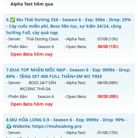
Kiểu reset: Reset In Game
Alpha Test hôm qua
Thể loại: Mu Nguyên bản Webzen
MU HỎA LONG - 🌍 Website: https://muhoalong.pro
Antihack: GameGuard
6.
✅ Mu Thái Dương SS6 - Season 6 - Exp: 500x - Drop: 25%
Mu mới ra tháng 08 2026 - Mở máy chủ
💎 Fanpage:
- Cày cuốc miễn phí, Boss liên tục, sự kiện 24/24, cộng
https://facebook.c
vào 13h ngày 07/08/2626
hưởng Full, cày quà nạp
- Server:
Thái Dương Clasic
- Alpha Test:
07/08
(13h)
Exp: 9999x - Drop: 20%
- Phiên Bản:
Season 6
- Open Beta:
08/08
(13h)
Kiểu reset: Non Reset
Open Beta hôm nay
Thể loại: Mu Nguyên bản Webzen
✅ Mu Thái Dương SS6 - Cày cuốc miễn phí, Boss liên tục,
Antihack: XShield
7.
ĐUA TOP NHẬN MỐC NẠP - Season 6 - Exp: 9999x - Drop:
sự kiện 24/24, cộng hưởng Full, cày quà nạp
80% - TẶNG SET 400 FULL THẦN+3M WC FREE
Mu mới ra tháng 08 2026 - Mở máy chủ
Thái Dương Clasic
- Server:
BOSS 24/7 SĂN
- Alpha Test:
08/08
(08h)
vào 13h ngày 08/08/2626
WCOINC THẢ GA
- Phiên Bản:
Season 6
- Open Beta:
08/08
(08h)
Exp: 500x - Drop: 25%
Open Beta hôm nay
Kiểu reset: Reset In Game
Thể loại: Mu Nguyên bản Webzen
ĐUA TOP NHẬN MỐC NẠP - TẶNG SET 400 FULL THẦN+3M
8.
MU HỎA LONG 6.9 - Season 6 - Exp: 9999x - Drop: 99% -
WC FREE
Antihack: VIP SHIELD
🌍 Website: https://muhoalong.pro
Mu mới ra tháng 08 2026 - Mở máy chủ
BOSS 24/7 SĂN
- Server:
- Alpha Test:
01/08
(15h)