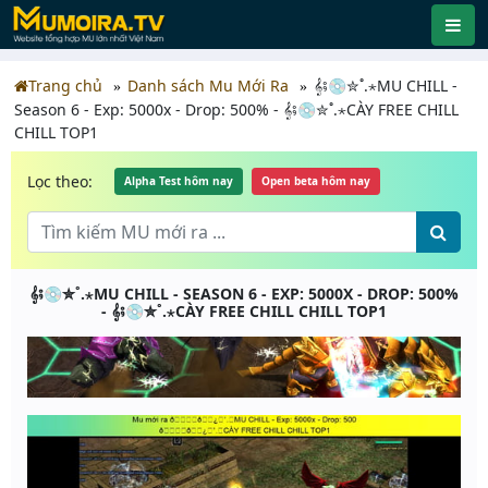
Trang chủ
Danh sách Mu Mới Ra
𝄞⨾💿✮˚.⋆MU CHILL -
Season 6 - Exp: 5000x - Drop: 500% - 𝄞⨾💿✮˚.⋆CÀY FREE CHILL
CHILL TOP1
Lọc theo:
Alpha Test hôm nay
Open beta hôm nay
𝄞⨾💿✮˚.⋆MU CHILL - SEASON 6 - EXP: 5000X - DROP: 500%
- 𝄞⨾💿✮˚.⋆CÀY FREE CHILL CHILL TOP1