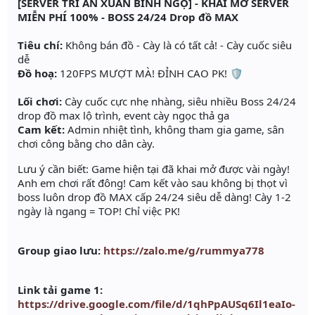
[SERVER TRI ÂN XUÂN BÍNH NGỌ] - KHAI MỞ SERVER
MIỄN PHÍ 100% - BOSS 24/24 Drop đồ MAX
Tiêu chí:
Không bán đồ - Cày là có tất cả! - Cày cuốc siêu
dễ
Đồ hoạ:
120FPS MƯỢT MÀ! ĐỈNH CAO PK! 🛡️
Lối chơi:
Cày cuốc cực nhẹ nhàng, siêu nhiều Boss 24/24
drop đồ max lộ trình, event cày ngọc thả ga
Cam kết:
Admin nhiệt tình, không tham gia game, sân
chơi công bằng cho dân cày.
Lưu ý cần biết: Game hiện tại đã khai mở được vài ngày!
Anh em chơi rất đông! Cam kết vào sau không bị thọt vì
boss luôn drop đồ MAX cấp 24/24 siêu dễ dàng! Cày 1-2
ngày là ngang = TOP! Chỉ việc PK!
Group giao lưu:
https://zalo.me/g/rummya778
Link tải game 1:
https://drive.google.com/file/d/1qhPpAUSq6Il1eaIo-