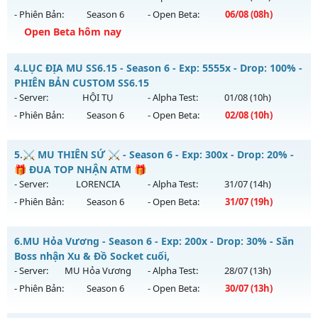
- Phiên Bản:
Season 6
- Open Beta:
06/08
(08h)
Exp: 9999x - Drop: 90%
Open Beta hôm nay
Kiểu reset: Reset In Game
Thể loại: Mu Bán Đồ Full Trong Shop
Mu Trống Đồng - Hỗ trợ tân thủ khủng - Auto RS
4.
LỤC ĐỊA MU SS6.15 - Season 6 - Exp: 5555x - Drop: 100% -
Antihack: Phoenix Season 6.15
Mu mới ra tháng 08 2026 - Mở máy chủ
Tình Yêu
vào 08h
PHIÊN BẢN CUSTOM SS6.15
ngày 06/08/2626
- Server:
HỘI TỤ
- Alpha Test:
01/08
(10h)
- Phiên Bản:
Season 6
- Open Beta:
02/08
(10h)
Exp: 9999x - Drop: 90%
Kiểu reset: Reset In Game
LỤC ĐỊA MU SS6.15 - PHIÊN BẢN CUSTOM SS6.15
5.
⚔️ MU THIÊN SỨ ⚔️ - Season 6 - Exp: 300x - Drop: 20% -
Thể loại: Mu Nguyên bản Webzen
Mu mới ra tháng 08 2026 - Mở máy chủ
HỘI TỤ
vào 10h
🎁 ĐUA TOP NHẬN ATM 🎁
Antihack: ICMPROTECT ✅ 🔴 ✨ ⚡️
ngày 02/08/2626
- Server:
LORENCIA
- Alpha Test:
31/07
(14h)
- Phiên Bản:
Season 6
- Open Beta:
31/07
(19h)
Exp: 5555x - Drop: 100%
Kiểu reset: Reset In Game
⚔️ MU THIÊN SỨ ⚔️ - 🎁 ĐUA TOP NHẬN ATM 🎁
6.
MU Hỏa Vương - Season 6 - Exp: 200x - Drop: 30% - Săn
Thể loại: Mu Custom thêm đồ mới
Mu mới ra tháng 07 2026 - Mở máy chủ
LORENCIA
vào 19h
Boss nhận Xu & Đồ Socket cuối,
Antihack: SPK
ngày 31/07/2626
- Server:
MU Hỏa Vương
- Alpha Test:
28/07
(13h)
- Phiên Bản:
Season 6
- Open Beta:
30/07
(13h)
Exp: 300x - Drop: 20%
Kiểu reset: Reset In Game