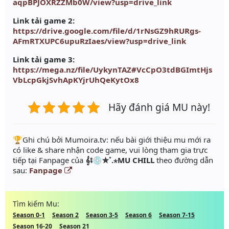
aqpBPJOXRZZMb0W/view?usp=drive_link
Link tải game 2:
https://drive.google.com/file/d/1rNsGZ9hRURgs-
AFmRTXUPC6upuRzIaes/view?usp=drive_link
Link tải game 3:
https://mega.nz/file/UykynTAZ#VcCpO3tdBGImtHjs
VbLcpGkjSvhApKYjrUhQeKytOx8
Hãy đánh giá MU này!
️🏆Ghi chú bởi Mumoira.tv: nếu bài giới thiệu mu mới ra
có like & share nhận code game, vui lòng tham gia trực
tiếp tại Fanpage của
𝄞⨾💿✮˚.⋆MU CHILL
theo đường dẫn
sau:
Fanpage
Tìm kiếm Mu:
Season 0-1
Season 2
Season 3-5
Season 6
Season 7-15
Season 16-20
Season 21