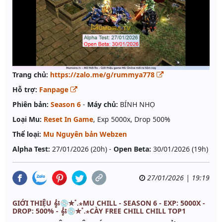
Trang chủ:
https://zalo.me/g/rummya778
Hỗ trợ:
Fanpage
Phiên bản:
Season 6
-
Máy chủ:
BÍNH NHỌ
Loại Mu:
Reset In Game
, Exp 5000x, Drop 500%
Thể loại:
Mu Nguyên bản Webzen
Alpha Test:
27/01/2026 (20h) -
Open Beta:
30/01/2026 (19h)
27/01/2026 | 19:19
GIỚI THIỆU 𝄞⨾💿✮˚.⋆MU CHILL - SEASON 6 - EXP: 5000X -
DROP: 500% - 𝄞⨾💿✮˚.⋆CÀY FREE CHILL CHILL TOP1