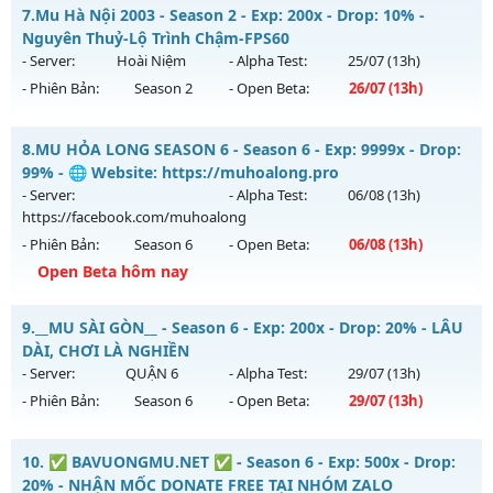
MU Hỏa Vương - Săn Boss nhận Xu & Đồ Socket cuối,
7.
Mu Hà Nội 2003 - Season 2 - Exp: 200x - Drop: 10% -
Thể loại: Mu Nguyên bản Webzen
Mu mới ra tháng 07 2026 - Mở máy chủ
MU Hỏa Vương
vào
Nguyên Thuỷ-Lộ Trình Chậm-FPS60
Antihack: BDCAM
13h ngày 30/07/2626
- Server:
Hoài Niệm
- Alpha Test:
25/07
(13h)
- Phiên Bản:
Season 2
- Open Beta:
26/07
(13h)
Exp: 200x - Drop: 30%
Kiểu reset: Reset In Game
Mu Hà Nội 2003 - Nguyên Thuỷ-Lộ Trình Chậm-FPS60
8.
MU HỎA LONG SEASON 6 - Season 6 - Exp: 9999x - Drop:
Thể loại: Mu Nguyên bản Webzen
Mu mới ra tháng 07 2026 - Mở máy chủ
Hoài Niệm
vào 13h
99% - 🌐 Website: https://muhoalong.pro
Antihack: VietGuard
ngày 26/07/2626
- Server:
- Alpha Test:
06/08
(13h)
https://facebook.com/muhoalong
Exp: 200x - Drop: 10%
- Phiên Bản:
Season 6
- Open Beta:
06/08
(13h)
Kiểu reset: Reset In Game
Open Beta hôm nay
Thể loại: Mu Nguyên bản Webzen
MU HỎA LONG SEASON 6 - 🌐 Website:
Antihack: Chống Hack Tối Đa
9.
__MU SÀI GÒN__ - Season 6 - Exp: 200x - Drop: 20% - LÂU
https://muhoalong.pro
DÀI, CHƠI LÀ NGHIỀN
Mu mới ra tháng 08 2026 - Mở máy chủ
- Server:
QUẬN 6
- Alpha Test:
29/07
(13h)
https://facebook.com/muhoalong
vào 13h ngày
- Phiên Bản:
Season 6
- Open Beta:
29/07
(13h)
06/08/2626
Exp: 9999x - Drop: 99%
__MU SÀI GÒN__ - LÂU DÀI, CHƠI LÀ NGHIỀN
10.
✅ BAVUONGMU.NET ✅ - Season 6 - Exp: 500x - Drop:
Kiểu reset: Non Reset
Mu mới ra tháng 07 2026 - Mở máy chủ
QUẬN 6
vào 13h
20% - NHẬN MỐC DONATE FREE TẠI NHÓM ZALO