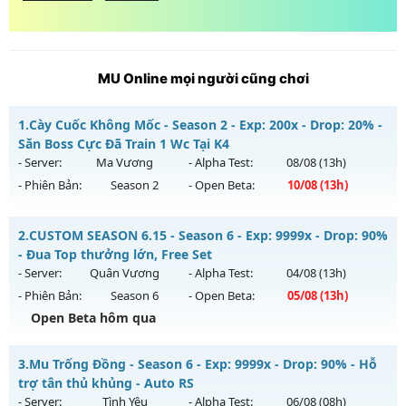
MU Online mọi người cũng chơi
1.
Cày Cuốc Không Mốc - Season 2 - Exp: 200x - Drop: 20% -
Săn Boss Cực Đã Train 1 Wc Tại K4
- Server:
Ma Vương
- Alpha Test:
08/08
(13h)
- Phiên Bản:
Season 2
- Open Beta:
10/08
(13h)
Cày Cuốc Không Mốc - Săn Boss Cực Đã Train 1 Wc Tại K4
2.
CUSTOM SEASON 6.15 - Season 6 - Exp: 9999x - Drop: 90%
Mu mới ra tháng 08 2026 - Mở máy chủ
Ma Vương
vào 13h
- Đua Top thưởng lớn, Free Set
ngày 10/08/2626
- Server:
Quân Vương
- Alpha Test:
04/08
(13h)
- Phiên Bản:
Season 6
- Open Beta:
05/08
(13h)
Exp: 200x - Drop: 20%
Open Beta hôm qua
Kiểu reset: Reset In Game
Thể loại: Mu Nguyên bản Webzen
CUSTOM SEASON 6.15 - Đua Top thưởng lớn, Free Set
3.
Mu Trống Đồng - Season 6 - Exp: 9999x - Drop: 90% - Hỗ
Antihack: GameGuard
Mu mới ra tháng 08 2026 - Mở máy chủ
Quân Vương
vào
trợ tân thủ khủng - Auto RS
13h ngày 05/08/2626
- Server:
Tình Yêu
- Alpha Test:
06/08
(08h)