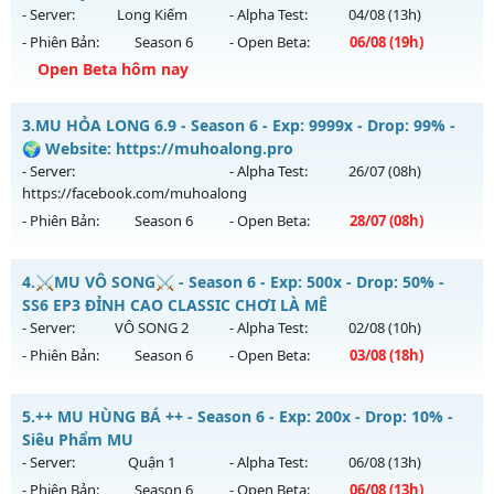
- Server:
Long Kiếm
- Alpha Test:
04/08
(13h)
Exp: 50x - Drop: 100%
- Phiên Bản:
Season 6
- Open Beta:
06/08
(19h)
Kiểu reset: Reset In Game
Open Beta hôm nay
Thể loại: Mu Nguyên bản Webzen
CÀY CHAY HÚP MỐC NẠP - Boss liên tục, event cả ngày, vào
Antihack: Gameguard
3.
MU HỎA LONG 6.9 - Season 6 - Exp: 9999x - Drop: 99% -
là mê , Open 19:00 hôm nay
🌍 Website: https://muhoalong.pro
Mu mới ra tháng 08 2026 - Mở máy chủ
Long Kiếm
vào 19h
- Server:
- Alpha Test:
26/07
(08h)
ngày 06/08/2626
https://facebook.com/muhoalong
- Phiên Bản:
Season 6
- Open Beta:
28/07
(08h)
Exp: 500x - Drop: 25%
Kiểu reset: Reset In Game
MU HỎA LONG 6.9 - 🌍 Website: https://muhoalong.pro
4.
⚔️MU VÔ SONG⚔️ - Season 6 - Exp: 500x - Drop: 50% -
Thể loại: Mu Nguyên bản Webzen
Mu mới ra tháng 07 2026 - Mở máy chủ
SS6 EP3 ĐỈNH CAO CLASSIC CHƠI LÀ MÊ
Antihack: VIP SHIELD
https://facebook.com/muhoalong
vào 08h ngày
- Server:
VÔ SONG 2
- Alpha Test:
02/08
(10h)
28/07/2626
- Phiên Bản:
Season 6
- Open Beta:
03/08
(18h)
Exp: 9999x - Drop: 99%
⚔️MU VÔ SONG⚔️ - SS6 EP3 ĐỈNH CAO CLASSIC CHƠI LÀ MÊ
Kiểu reset: Non Reset
5.
++ MU HÙNG BÁ ++ - Season 6 - Exp: 200x - Drop: 10% -
Mu mới ra tháng 08 2026 - Mở máy chủ
VÔ SONG 2
vào 18h
Siêu Phẩm MU
Thể loại: Mu Nguyên bản Webzen
ngày 03/08/2626
- Server:
Quận 1
- Alpha Test:
06/08
(13h)
Antihack: Xshiel
- Phiên Bản:
Season 6
- Open Beta:
06/08
(13h)
Exp: 500x - Drop: 50%