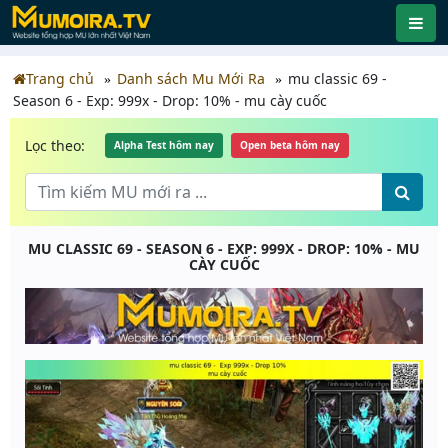
Trang chủ
Danh sách Mu Mới Ra
mu classic 69 -
Season 6 - Exp: 999x - Drop: 10% - mu cày cuốc
Lọc theo:
Alpha Test hôm nay
Open beta hôm nay
MU CLASSIC 69 - SEASON 6 - EXP: 999X - DROP: 10% - MU
CÀY CUỐC