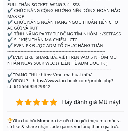
FULL THẦN SOCKET -WING 3-4 -SS8
✔ CHỨC NĂNG CỘNG HƯỞNG NÊN DÒNG HOÀN HẢO
MAX OP
✔ CHỨC NĂNG NGÂN HÀNG NGỌC THUẬN TIỆN CHO
AE GỬI VÀ RÚT
✔ TÍNH NĂNG PARTY TỰ ĐỘNG TÌM NHÓM : /SETPASS
✔ SỰ KIỆN THẦN MA CHIẾN - CTC
✔ EVEN PK ĐƯỢC ADM TỔ CHỨC HÀNG TUẦN
-------------------------------------------------------------------
✔EVEN LIKE, SHARE BÀI VIẾT TRÊN VÀO 5 NHÓM MU
NHẬN NGAY 500K WCOI ( LIÊN HỆ ADM ĐỌC TK )
-----------------------------------------------------------------------
✔TRANG CHỦ : https://mu-mathuat.info/
✔GROUP : https://www.facebook.com/profile.php?
id=61556695329842
Hãy đánh giá MU này!
️🏆Ghi chú bởi Mumoira.tv: nếu bài giới thiệu mu mới ra
có like & share nhận code game, vui lòng tham gia trực