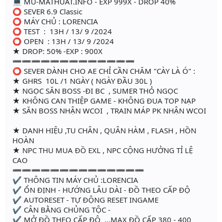
💻 MU-MATHUAT.INFO - EXP 999X - DROP 40%
⭕️ SEVER 6.9 Classic
⭕️ MÁY CHỦ : LORENCIA
⭕️ TEST : 13H / 13/ 9 /2024
⭕️ OPEN : 13H / 13/ 9 /2024
★ DROP: 50% -EXP : 900X
➖➖➖➖➖➖➖➖➖➖➖➖➖
⭕️ SEVER DÀNH CHO AE CHỈ CẦN CHĂM "CÀY LÀ Ó" :
★ GHRS 10L /1 NGÀY ( NGÀY ĐẦU 30L )
★ NGỌC SĂN BOSS -ĐI BC , SUMER THỎ NGỌC
★ KHÔNG CAN THIỆP GAME - KHÔNG ĐUA TOP NẠP
★ SĂN BOSS NHẬN WCOI , TRAIN MÁP PK NHẬN WCOI
★ DANH HIỆU ,TU CHÂN , QUÂN HÀM , FLASH , HỒN
HOÀN
★ NPC THU MUA ĐỒ EXL , NPC CỘNG HƯỞNG TỈ LỆ
CAO
➖➖➖➖➖➖➖➖➖➖➖➖➖➖
✔ THÔNG TIN MÁY CHỦ :LORENCIA
✔ ỔN ĐỊNH - HƯỚNG LÂU DÀI - ĐỒ THEO CẤP ĐỘ
✔ AUTORESET - TỰ ĐỘNG RESET INGAME
✔ CÂN BẰNG CHỦNG TỘC -
✔ MỞ ĐỒ THEO CẤP ĐỘ ...MAX ĐỒ CẤP 380 - 400