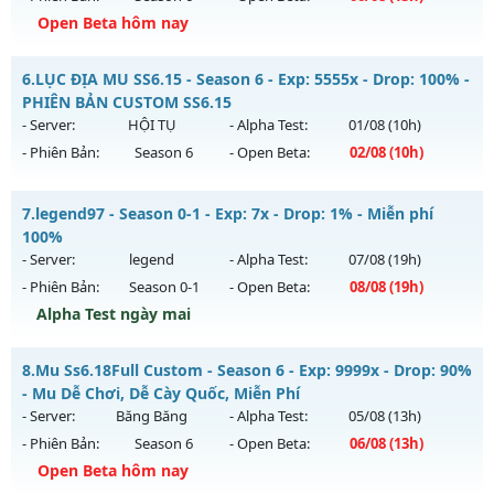
Open Beta hôm nay
Kiểu reset: Reset In Game
Thể loại: Mu Nguyên bản Webzen
++ MU HÙNG BÁ ++ - Siêu Phẩm MU
6.
LỤC ĐỊA MU SS6.15 - Season 6 - Exp: 5555x - Drop: 100% -
Antihack: MU8X
Mu mới ra tháng 08 2026 - Mở máy chủ
Quận 1
vào 13h
PHIÊN BẢN CUSTOM SS6.15
ngày 06/08/2626
- Server:
HỘI TỤ
- Alpha Test:
01/08
(10h)
- Phiên Bản:
Season 6
- Open Beta:
02/08
(10h)
Exp: 200x - Drop: 10%
Kiểu reset: Reset In Game
LỤC ĐỊA MU SS6.15 - PHIÊN BẢN CUSTOM SS6.15
7.
legend97 - Season 0-1 - Exp: 7x - Drop: 1% - Miễn phí
Thể loại: Mu Nguyên bản Webzen
Mu mới ra tháng 08 2026 - Mở máy chủ
HỘI TỤ
vào 10h
100%
Antihack: Shark Shield
ngày 02/08/2626
- Server:
legend
- Alpha Test:
07/08
(19h)
- Phiên Bản:
Season 0-1
- Open Beta:
08/08
(19h)
Exp: 5555x - Drop: 100%
Alpha Test ngày mai
Kiểu reset: Reset In Game
Thể loại: Mu Custom thêm đồ mới
legend97 - Miễn phí 100%
8.
Mu Ss6.18Full Custom - Season 6 - Exp: 9999x - Drop: 90%
Antihack: SPK
Mu mới ra tháng 08 2026 - Mở máy chủ
legend
vào 19h
- Mu Dễ Chơi, Dễ Cày Quốc, Miễn Phí
ngày 08/08/2626
- Server:
Băng Băng
- Alpha Test:
05/08
(13h)
- Phiên Bản:
Season 6
- Open Beta:
06/08
(13h)
Exp: 7x - Drop: 1%
Open Beta hôm nay
Kiểu reset: Reset In Game