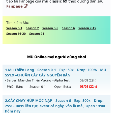
tiếp tại Fanpage của
mu classic 69
theo đường dẫn sau:
Fanpage
Tìm kiếm Mu:
Season 0-1
Season 2
Season 3-5
Season 6
Season 7-15
Season 16-20
Season 21
MU Online mọi người cũng chơi
1.
Mu Thiên Long - Season 0-1 - Exp: 50x - Drop: 100% - MU
SS1.9 –CHUẨN CÀY CẤY NGUYÊN BẢN
- Server:
Máy chủ Thiên Vương
- Alpha Test:
03/08
(22h)
- Phiên Bản:
Season 0-1
- Open Beta:
03/08
(22h)
Mu Thiên Long - MU SS1.9 –CHUẨN CÀY CẤY NGUYÊN BẢN
2.
CÀY CHAY HÚP MỐC NẠP - Season 6 - Exp: 500x - Drop:
Mu mới ra tháng 08 2026 - Mở máy chủ
Máy chủ Thiên
25% - Boss liên tục, event cả ngày, vào là mê , Open 19:00
Vương
vào 22h ngày 03/08/2626
hôm nay