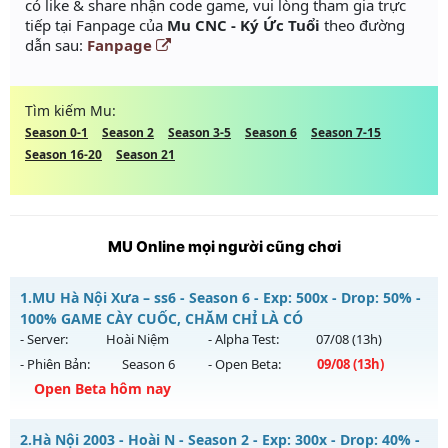
có like & share nhận code game, vui lòng tham gia trực
tiếp tại Fanpage của
Mu CNC - Ký Ức Tuổi
theo đường
dẫn sau:
Fanpage
Tìm kiếm Mu:
Season 0-1
Season 2
Season 3-5
Season 6
Season 7-15
Season 16-20
Season 21
MU Online mọi người cũng chơi
1.
MU Hà Nội Xưa – ss6 - Season 6 - Exp: 500x - Drop: 50% -
100% GAME CÀY CUỐC, CHĂM CHỈ LÀ CÓ
- Server:
Hoài Niệm
- Alpha Test:
07/08
(13h)
- Phiên Bản:
Season 6
- Open Beta:
09/08
(13h)
Open Beta hôm nay
MU Hà Nội Xưa – ss6 - 100% GAME CÀY CUỐC, CHĂM CHỈ LÀ
2.
Hà Nội 2003 - Hoài N - Season 2 - Exp: 300x - Drop: 40% -