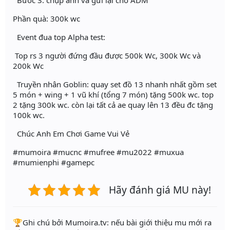
Bước 3: chụp ảnh và gửi lại cho ADM
Phần quà: 300k wc
Event đua top Alpha test:
Top rs 3 người đứng đầu được 500k Wc, 300k Wc và
200k Wc
Truyền nhân Goblin: quay set đồ 13 nhanh nhất gồm set
5 món + wing + 1 vũ khí (tổng 7 món) tặng 500k wc. top
2 tặng 300k wc. còn lại tất cả ae quay lên 13 đều đc tặng
100k wc.
Chúc Anh Em Chơi Game Vui Vẻ
#mumoira #mucnc #mufree #mu2022 #muxua
#mumienphi #gamepc
Hãy đánh giá MU này!
️🏆Ghi chú bởi Mumoira.tv: nếu bài giới thiệu mu mới ra