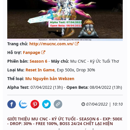
Trang chủ:
http://mucnc.com.vn/
Hỗ trợ:
Fanpage
Phiên bản:
Season 6
-
Máy chủ:
Mu CNC - Ký Ức Tuổi Thơ
Loại Mu:
Reset In Game
, Exp 500x, Drop 30%
Thể loại:
Mu Nguyên bản Webzen
Alpha Test:
07/04/2022 (13h) -
Open Beta:
08/04/2022 (13h)
07/04/2022 | 10:10
GIỚI THIỆU MU CNC - KÝ ỨC TUỔI - SEASON 6 - EXP: 500X
- DROP: 30% - FREE 100%, BOSS 24/24 CHẾT LẠI HIỆN