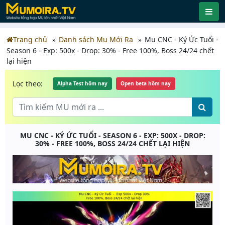
Trang chủ
Danh sách Mu Mới Ra
Mu CNC - Ký Ức Tuổi -
Season 6 - Exp: 500x - Drop: 30% - Free 100%, Boss 24/24 chết
lại hiện
Lọc theo:
Alpha Test hôm nay
Open beta hôm nay
MU CNC - KÝ ỨC TUỔI - SEASON 6 - EXP: 500X - DROP:
30% - FREE 100%, BOSS 24/24 CHẾT LẠI HIỆN