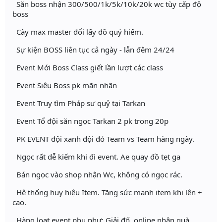
Săn boss nhận 300/500/1k/5k/10k/20k wc tùy cấp độ
boss
Cày max master đổi lấy đồ quý hiếm.
Sự kiện BOSS liên tục cả ngày - lẫn đêm 24/24
Event Mới Boss Class giết lần lượt các class
Event Siêu Boss pk mãn nhãn
Event Truy tìm Pháp sư quỷ tại Tarkan
Event Tổ đội săn ngọc Tarkan 2 pk trong 20p
PK EVENT đội xanh đội đỏ Team vs Team hàng ngày.
Ngọc rất dễ kiếm khi đi event. Ae quay đồ tẹt ga
Bán ngọc vào shop nhận Wc, không có ngọc rác.
Hệ thống huy hiệu Item. Tăng sức mạnh item khi lên +
cao.
Hàng loạt event phụ như: Giải đố, online nhận quà...