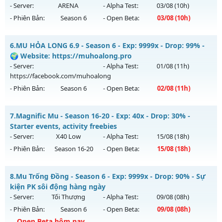
https://facebook.com/muhoalong
vào 08h ngày
- Server:
ARENA
- Alpha Test:
03/08
(10h)
01/07/2626
- Phiên Bản:
Season 6
- Open Beta:
03/08
(10h)
Exp: 9999x - Drop: 99%
__MU TRUỜNG KỲ__ - CAM KẾT LÂU DÀI NHÉ
Kiểu reset: Non Reset
6.
MU HỎA LONG 6.9 - Season 6 - Exp: 9999x - Drop: 99% -
Mu mới ra tháng 08 2026 - Mở máy chủ
ARENA
vào 10h
🌍 Website: https://muhoalong.pro
Thể loại: Mu Nguyên bản Webzen
ngày 03/08/2626
- Server:
- Alpha Test:
01/08
(11h)
Antihack: Xshiel
https://facebook.com/muhoalong
Exp: 200x - Drop: 20%
- Phiên Bản:
Season 6
- Open Beta:
02/08
(11h)
Kiểu reset: Reset In Game
Thể loại: Mu Nguyên bản Webzen
MU HỎA LONG 6.9 - 🌍 Website: https://muhoalong.pro
7.
Magnific Mu - Season 16-20 - Exp: 40x - Drop: 30% -
Antihack: GoldShield
Mu mới ra tháng 08 2026 - Mở máy chủ
Starter events, activity freebies
https://facebook.com/muhoalong
vào 11h ngày
- Server:
X40 Low
- Alpha Test:
15/08
(18h)
02/08/2626
- Phiên Bản:
Season 16-20
- Open Beta:
15/08
(18h)
Exp: 9999x - Drop: 99%
Magnific Mu - Starter events, activity freebies
Kiểu reset: Non Reset
8.
Mu Trống Đồng - Season 6 - Exp: 9999x - Drop: 90% - Sự
Mu mới ra tháng 08 2026 - Mở máy chủ
X40 Low
vào 18h
kiện PK sôi động hàng ngày
Thể loại: Mu Nguyên bản Webzen
ngày 15/08/2626
- Server:
Tối Thượng
- Alpha Test:
09/08
(08h)
Antihack: XShield
- Phiên Bản:
Season 6
- Open Beta:
09/08
(08h)
Exp: 40x - Drop: 30%
Open Beta hôm nay