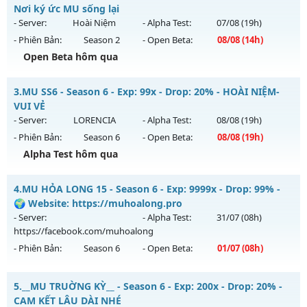
CÓ
Nơi ký ức MU sống lại
Mu mới ra tháng 08 2026 - Mở máy chủ
Hoài Niệm
vào 13h
- Server:
Hoài Niệm
- Alpha Test:
07/08
(19h)
ngày 09/08/2626
- Phiên Bản:
Season 2
- Open Beta:
08/08
(14h)
Exp: 500x - Drop: 50%
Open Beta hôm qua
Kiểu reset: Reset In Game
Hà Nội 2003 - Hoài N - Nơi ký ức MU sống lại
3.
MU SS6 - Season 6 - Exp: 99x - Drop: 20% - HOÀI NIỆM-
Thể loại: Mu Nguyên bản Webzen
Mu mới ra tháng 08 2026 - Mở máy chủ
Hoài Niệm
vào 14h
VUI VẺ
Antihack: BDCAM
ngày 08/08/2626
- Server:
LORENCIA
- Alpha Test:
08/08
(19h)
- Phiên Bản:
Season 6
- Open Beta:
08/08
(19h)
Exp: 300x - Drop: 40%
Alpha Test hôm qua
Kiểu reset: Reset In Game
Thể loại: Mu Custom thêm đồ mới
MU SS6 - HOÀI NIỆM-VUI VẺ
4.
MU HỎA LONG 15 - Season 6 - Exp: 9999x - Drop: 99% -
Antihack: UKG
Mu mới ra tháng 08 2026 - Mở máy chủ
LORENCIA
vào 19h
🌍 Website: https://muhoalong.pro
ngày 08/08/2626
- Server:
- Alpha Test:
31/07
(08h)
https://facebook.com/muhoalong
Exp: 99x - Drop: 20%
- Phiên Bản:
Season 6
- Open Beta:
01/07
(08h)
Kiểu reset: Non Reset
Thể loại: Mu Nguyên bản Webzen
MU HỎA LONG 15 - 🌍 Website: https://muhoalong.pro
5.
__MU TRUỜNG KỲ__ - Season 6 - Exp: 200x - Drop: 20% -
Antihack: OK
Mu mới ra tháng 07 2026 - Mở máy chủ
CAM KẾT LÂU DÀI NHÉ