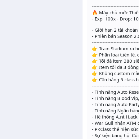
------------------------------
🔥 Máy chủ mới: Thiê
- Exp: 100x - Drop: 1
- Giới hạn 2 tài khoản
- Phiên bản Season 2.0
------------------------------
👉 Train Stadium ra 
👉 Phân loại t.iền tệ,
👉 Tối đá item 380 si
👉 Item tối đa 3 dòng
👉 Không custom mà
👉 Cân bằng 5 class 
------------------------------
- Tính năng Auto Reset
- Tính năng Blood Vip
- Tính năng Auto Party
- Tính năng Ngân hàng 
- Hệ thống A.ntiH.ack
- War Guil nhận ATM 
- PKClass thể hiện s
- Sự kiện bang hội C