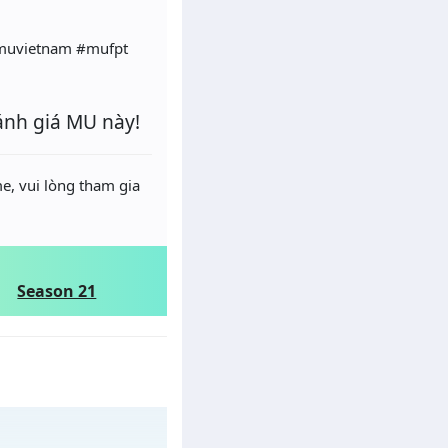
muvietnam #mufpt
ánh giá MU này!
e, vui lòng tham gia
Season 21