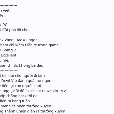
--------------
n Việt
0%
 / PC
 đột phá lối chơi
--------------
box Vàng, Bạc X2 ngọc
 chăm chỉ kiếm t.iền tệ trong game
êu Wing 2
 Excellent
u mè.
hoàn chỉnh, không bá đạo
--------------
 tiện lợi cho người đi làm
, Devil Vip đánh quái rơi ngọc
 tiện lợi cho người chơi
ngọc, đổi đồ Excellent ra wcoiin...v.v...
 Vip chống hack tối đa
diễn ra hàng tuần
ức mạnh cá nhân thường xuyên
ông Thành Chiến diễn ra thường xuyên