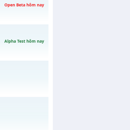
Open Beta hôm nay
ày 08/08/2626
Alpha Test hôm nay
13h ngày 12/08/2626
mê , Open 19:00 hôm
gày 06/08/2626