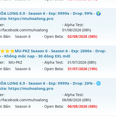
ểu reset: Reset In Game
ỎA LONG 6.9 - 🌍 Website: https://muhoalong.pro
ỎA LONG 6.9 - Season 6 - Exp: 9999x - Drop: 99% - 🌍
ể loại: Mu Nguyên bản Webzen
ite: https://muhoalong.pro
ới ra tháng 08 2026 - Mở máy chủ
https://facebook.com
er:
- Alpha Test:
tihack: VIP SHIELD
 02/08/2626
://facebook.com/muhoalong
01/08
/2026
(08h)
ên Bản:
Season 6
- Open Beta:
02/08
/2026
(08h)
9999x - Drop: 99%
reset: Non Reset
ỎA LONG 6.9 - 🌍 Website: https://muhoalong.pro
⭐MU-PKZ Season 6 - Season 6 - Exp: 2000x - Drop:
loại: Mu Nguyên bản Webzen
 - Không mốc nạp - 30 dòng EXL mới
ới ra tháng 08 2026 - Mở máy chủ
https://facebook.com
er:
MU-PKZ
- Alpha Test:
31/07
/2026
(08h)
ack: XShield
 02/08/2626
ên Bản:
Season 6
- Open Beta:
31/07
/2026
(19h)
9999x - Drop: 99%
⭐⭐⭐⭐MU-PKZ Season 6 - Không mốc nạp - 30 dòng EX
ỎA LONG 6.9 - Season 6 - Exp: 9999x - Drop: 20% - 🌐
reset: Non Reset
ite: https://muhoalong.pro
 mới ra tháng 07 2026 - Mở máy chủ
MU-PKZ
vào 19h ngày
loại: Mu Nguyên bản Webzen
er:
- Alpha Test:
://facebook.com/muhoalong
06/08
/2026
(08h)
p: 2000x - Drop: 200%
ack: XShield
ên Bản:
Season 6
- Open Beta:
06/08
/2026
(08h)
ểu reset: Reset In Game