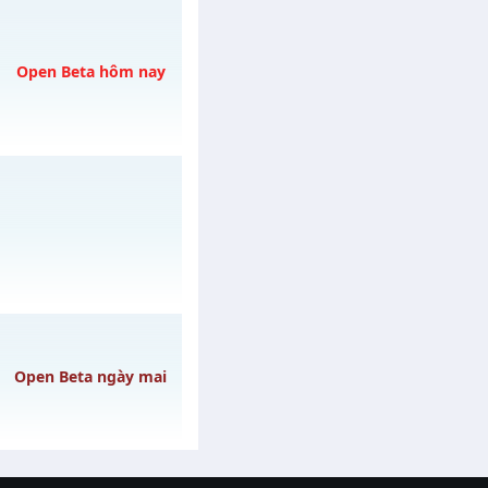
/muhoalong
vào 08h
Open Beta hôm nay
/muhoalong
vào 08h
/muhoalong
vào 19h
Open Beta ngày mai