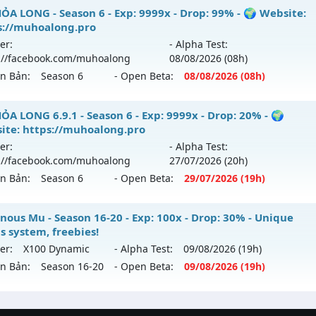
hể loại: Mu Nguyên bản Webzen
ỎA LONG 6.9 - 🌐 Website: https://muhoalong.pro
ỎA LONG - Season 6 - Exp: 9999x - Drop: 99% - 🌍 Website:
s://muhoalong.pro
tihack: SuperAnti
ới ra tháng 08 2026 - Mở máy chủ
https://facebook.com
er:
- Alpha Test:
 06/08/2626
://facebook.com/muhoalong
08/08
/2026
(08h)
ên Bản:
Season 6
- Open Beta:
08/08
/2026
(08h)
9999x - Drop: 20%
reset: Non Reset
ỎA LONG - 🌍 Website: https://muhoalong.pro
ỎA LONG 6.9.1 - Season 6 - Exp: 9999x - Drop: 20% - 🌍
loại: Mu Nguyên bản Webzen
ite: https://muhoalong.pro
ới ra tháng 08 2026 - Mở máy chủ
https://facebook.com
er:
- Alpha Test:
ack: XShield
 08/08/2626
://facebook.com/muhoalong
27/07
/2026
(20h)
ên Bản:
Season 6
- Open Beta:
29/07
/2026
(19h)
9999x - Drop: 99%
reset: Non Reset
ỎA LONG 6.9.1 - 🌍 Website: https://muhoalong.pro
nous Mu - Season 16-20 - Exp: 100x - Drop: 30% - Unique
loại: Mu Nguyên bản Webzen
s system, freebies!
ới ra tháng 07 2026 - Mở máy chủ
https://facebook.com
er:
X100 Dynamic
- Alpha Test:
09/08
/2026
(19h)
ack: XShield
 29/07/2626
ên Bản:
Season 16-20
- Open Beta:
09/08
/2026
(19h)
9999x - Drop: 20%
minous Mu - Unique resets system, freebies!
reset: Non Reset