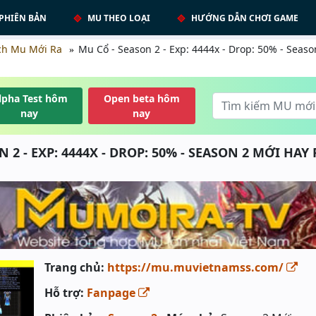
PHIÊN BẢN
MU THEO LOẠI
HƯỚNG DẪN CHƠI GAME
ch Mu Mới Ra
Mu Cổ - Season 2 - Exp: 4444x - Drop: 50% - Seas
lpha Test hôm
Open beta hôm
nay
nay
N 2 - EXP: 4444X - DROP: 50% - SEASON 2 MỚI HAY
Trang chủ:
https://mu.muvietnamss.com/
Hỗ trợ:
Fanpage