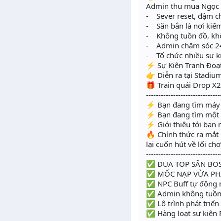
Admin thu mua Ngọc 
- Sever reset, đậm c
- Săn bắn là nơi kiế
- Không tuồn đồ, kh
- Admin chăm sóc 2
- Tổ chức nhiều sự ki
⚡️ Sự Kiện Tranh Đoạ
👉 Diễn ra tại Stadiu
🎁 Train quái Drop 
------------------------------
⚡️ Bạn đang tìm máy 
⚡️ Bạn đang tìm một 
⚡️ Giới thiệu tới bạn
🔥 Chính thức ra mắt
lại cuốn hút về lối ch
------------------------------
✅ ĐUA TOP SĂN BOS
✅ MỐC NẠP VỪA PHẢI
✅ NPC Buff tự động m
✅ Admin không tuồn 
✅ Lộ trình phát triển
✅ Hàng loạt sự kiện P