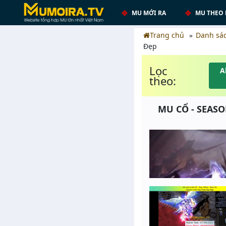
MU MỚI RA
MU THEO 
Trang chủ
Danh sá
Đẹp
Lọc
A
theo:
MU CỔ - SEASO