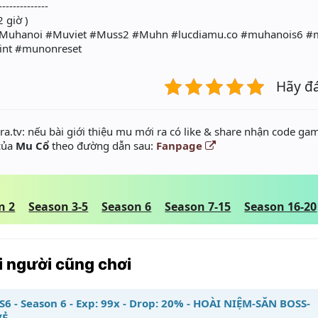
--------------
 giờ )
Muhanoi #Muviet #Muss2 #Muhn #lucdiamu.co #muhanois6 #
nt #munonreset
Hãy đ
a.tv: nếu bài giới thiệu mu mới ra có like & share nhận code gam
 của
Mu Cổ
theo đường dẫn sau:
Fanpage
n 2
Season 3-5
Season 6
Season 7-15
Season 16-20
 người cũng chơi
S6 - Season 6 - Exp: 99x - Drop: 20% - HOÀI NIỆM-SĂN BOSS-
VẺ