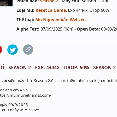
Phiên bản:
Season 2
-
Máy chủ:
Season 2 Mới
Loại Mu:
Reset In Game
, Exp 4444x, Drop 50%
Thể loại:
Mu Nguyên bản Webzen
Alpha Test:
07/09/2025 (08h) -
Open Beta:
09/09/2
Ổ - SEASON 2 - EXP: 4444X - DROP: 50% - SEASON 
 với siêu máy chủ Season 2.0 classic thêm nhiều sự kiện mới tín
gọc anh em = VNĐ
https://mu.muvietnamss.com/
 ngày 09/9/2025
19:00 ngày 09/9/2025