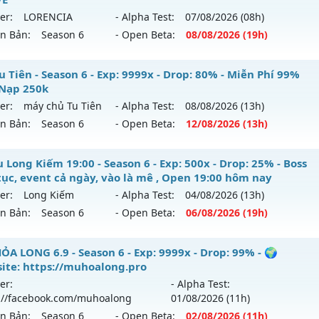
er:
LORENCIA
- Alpha Test:
07/08
/2026
(08h)
ên Bản:
Season 6
- Open Beta:
08/08
/2026
(19h)
U SS6 - HOÀI NIỆM-SĂN BOSS-VUI VẺ
 Tiên - Season 6 - Exp: 9999x - Drop: 80% - Miễn Phí 99%
Nạp 250k
 mới ra tháng 08 2026 - Mở máy chủ
LORENCIA
vào 19h ng
er:
máy chủ Tu Tiên
- Alpha Test:
08/08
/2026
(13h)
ên Bản:
Season 6
- Open Beta:
12/08
/2026
(13h)
p: 99x - Drop: 20%
ểu reset: Non Reset
 Tu Tiên - Miễn Phí 99% Mốc Nạp 250k
 Long Kiếm 19:00 - Season 6 - Exp: 500x - Drop: 25% - Boss
hể loại: Mu Nguyên bản Webzen
 tục, event cả ngày, vào là mê , Open 19:00 hôm nay
 mới ra tháng 08 2026 - Mở máy chủ
máy chủ Tu Tiên
vào 
er:
Long Kiếm
- Alpha Test:
04/08
/2026
(13h)
tihack: OK
ên Bản:
Season 6
- Open Beta:
06/08
/2026
(19h)
p: 9999x - Drop: 80%
ểu reset: Reset In Game
Mu Long Kiếm 19:00 - Boss liên tục, event cả ngày, vào là 
ỎA LONG 6.9 - Season 6 - Exp: 9999x - Drop: 99% - 🌍
ể loại: Mu Bán Đồ Full Trong Shop
y
ite: https://muhoalong.pro
er:
- Alpha Test:
tihack: Shark
 mới ra tháng 08 2026 - Mở máy chủ
Long Kiếm
vào 19h n
://facebook.com/muhoalong
01/08
/2026
(11h)
ên Bản:
Season 6
- Open Beta:
02/08
/2026
(11h)
p: 500x - Drop: 25%