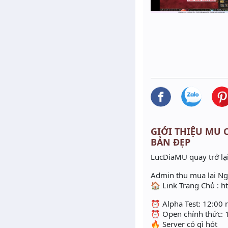
GIỚI THIỆU MU C
BẢN ĐẸP
LucDiaMU quay trở lại
Admin thu mua lại N
🏠 Link Trang Chủ : 
⏰ Alpha Test: 12:00
⏰ Open chính thức: 
🔥 Server có gì hót