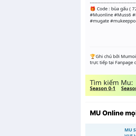
------------------------------
🎁 Code : bùa gấu ( 72
#Muonline #Muss6 #
#mugate #mukeeppoi
️🏆Ghi chú bởi Mumoir
trực tiếp tại Fanpage
Tìm kiếm Mu:
Season 0-1
Seaso
MU Online mọi
MU S
VUI 