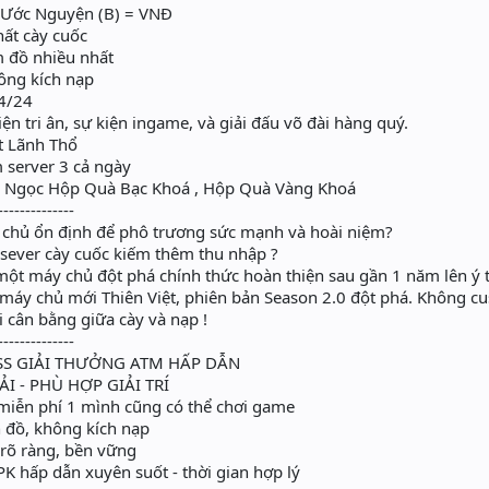
Ước Nguyện (B) = VNĐ
hất cày cuốc
m đồ nhiều nhất
ông kích nạp
4/24
ện tri ân, sự kiện ingame, và giải đấu võ đài hàng quý.
t Lãnh Thổ
m server 3 cả ngày
X2 Ngọc Hộp Quà Bạc Khoá , Hộp Quà Vàng Khoá
--------------
chủ ổn định để phô trương sức mạnh và hoài niệm?
sever cày cuốc kiếm thêm thu nhập ?
 một máy chủ đột phá chính thức hoàn thiện sau gần 1 năm lên ý 
 máy chủ mới Thiên Việt, phiên bản Season 2.0 đột phá. Không
ơi cân bằng giữa cày và nạp !
--------------
S GIẢI THƯỞNG ATM HẤP DẪN
 - PHÙ HỢP GIẢI TRÍ
iễn phí 1 mình cũng có thể chơi game
đồ, không kích nạp
 rõ ràng, bền vững
K hấp dẫn xuyên suốt - thời gian hợp lý