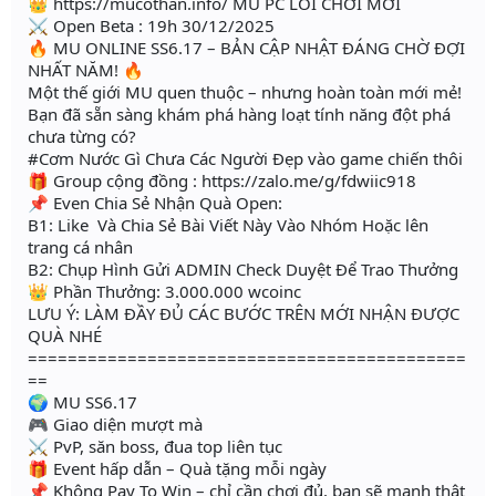
👑 https://mucothan.info/ MU PC LỐI CHƠI MỚI
⚔ Open Beta : 19h 30/12/2025
🔥 MU ONLINE SS6.17 – BẢN CẬP NHẬT ĐÁNG CHỜ ĐỢI
NHẤT NĂM! 🔥
Một thế giới MU quen thuộc – nhưng hoàn toàn mới mẻ!
Bạn đã sẵn sàng khám phá hàng loạt tính năng đột phá
chưa từng có?
#Cơm Nước Gì Chưa Các Người Đẹp vào game chiến thôi
🎁 Group cộng đồng : https://zalo.me/g/fdwiic918
📌 Even Chia Sẻ Nhận Quà Open:
B1: Like Và Chia Sẻ Bài Viết Này Vào Nhóm Hoặc lên
trang cá nhân
B2: Chụp Hình Gửi ADMIN Check Duyệt Để Trao Thưởng
👑 Phần Thưởng: 3.000.000 wcoinc
LƯU Ý: LÀM ĐẦY ĐỦ CÁC BƯỚC TRÊN MỚI NHẬN ĐƯỢC
QUÀ NHÉ
============================================
==
🌍 MU SS6.17
🎮 Giao diện mượt mà
⚔️ PvP, săn boss, đua top liên tục
🎁 Event hấp dẫn – Quà tặng mỗi ngày
📌 Không Pay To Win – chỉ cần chơi đủ, bạn sẽ mạnh thật