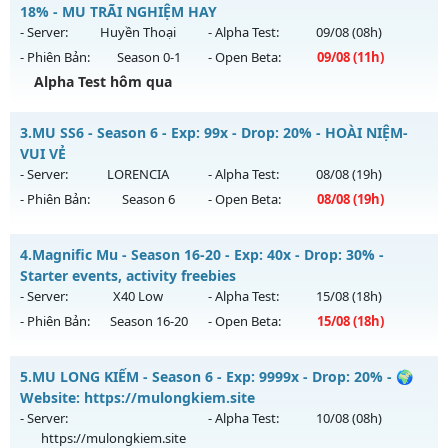
Mu mới ra tháng 08 2026 - Mở máy chủ
VÔ SONG 3
vào 18h
18% - MU TRÃI NGHIỆM HAY
ngày 07/08/2626
- Server:
Huyền Thoại
- Alpha Test:
09/08
(08h)
- Phiên Bản:
Season 0-1
- Open Beta:
09/08
(11h)
Exp: 500x - Drop: 50%
Alpha Test hôm qua
Kiểu reset: Reset In Game
Thể loại: Mu Nguyên bản Webzen
MU SEASON 1 - MU HAY - MU TRÃI NGHIỆM HAY
3.
MU SS6 - Season 6 - Exp: 99x - Drop: 20% - HOÀI NIỆM-
Antihack: MU8X
Mu mới ra tháng 08 2026 - Mở máy chủ
Huyền Thoại
vào
VUI VẺ
11h ngày 09/08/2626
- Server:
LORENCIA
- Alpha Test:
08/08
(19h)
- Phiên Bản:
Season 6
- Open Beta:
08/08
(19h)
Exp: 200x - Drop: 18%
Kiểu reset: Reset In Game
MU SS6 - HOÀI NIỆM-VUI VẺ
4.
Magnific Mu - Season 16-20 - Exp: 40x - Drop: 30% -
Thể loại: Mu Nguyên bản Webzen
Mu mới ra tháng 08 2026 - Mở máy chủ
LORENCIA
vào 19h
Starter events, activity freebies
Antihack: IGMU.DEV
ngày 08/08/2626
- Server:
X40 Low
- Alpha Test:
15/08
(18h)
- Phiên Bản:
Season 16-20
- Open Beta:
15/08
(18h)
Exp: 99x - Drop: 20%
Kiểu reset: Non Reset
Magnific Mu - Starter events, activity freebies
5.
MU LONG KIẾM - Season 6 - Exp: 9999x - Drop: 20% - 🌍
Thể loại: Mu Nguyên bản Webzen
Mu mới ra tháng 08 2026 - Mở máy chủ
X40 Low
vào 18h
Website: https://mulongkiem.site
Antihack: OK
ngày 15/08/2626
- Server:
- Alpha Test:
10/08
(08h)
https://mulongkiem.site
Exp: 40x - Drop: 30%