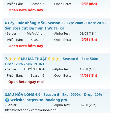
- Phiên Bản:
Season 6
- Open Beta:
10/08
(08h)
Kiểu reset: Reset In Game
Open Beta hôm nay
Thể loại: Mu Nguyên bản Webzen
MU LONG KIẾM - 🌍 Website: https://mulongkiem.site
Antihack: Mega-Anti
6.
Cày Cuốc Không Mốc - Season 2 - Exp: 200x - Drop: 20% -
Mu mới ra tháng 08 2026 - Mở máy chủ
Săn Boss Cực Đã Train 1 Wc Tại K4
https://mulongkiem.site
vào 08h ngày 10/08/2626
- Server:
Ma Vương
- Alpha Test:
08/08
(13h)
- Phiên Bản:
Season 2
- Open Beta:
10/08
(13h)
Exp: 9999x - Drop: 20%
Open Beta hôm nay
Kiểu reset: Non Reset
Thể loại: Mu Nguyên bản Webzen
Cày Cuốc Không Mốc - Săn Boss Cực Đã Train 1 Wc Tại K4
7.
⚡⚡⚡MU MA THUẬT⚡⚡⚡ - Season 6 - Exp: 500x -
Antihack: XShield
Mu mới ra tháng 08 2026 - Mở máy chủ
Ma Vương
vào 13h
Drop: 20% - 50k POINT
ngày 10/08/2626
- Server:
HUYỀN THOẠI
- Alpha Test:
10/08
(10h)
- Phiên Bản:
Season 6
- Open Beta:
11/08
(13h)
Exp: 200x - Drop: 20%
Open Beta ngày mai
Kiểu reset: Reset In Game
Thể loại: Mu Nguyên bản Webzen
⚡⚡⚡MU MA THUẬT⚡⚡⚡ - 50k POINT
8.
MU HỎA LONG 6.9 - Season 6 - Exp: 9999x - Drop: 20% -
Antihack: GameGuard
Mu mới ra tháng 08 2026 - Mở máy chủ
HUYỀN THOẠI
vào
🌍 Website: https://muhoalong.pro
13h ngày 11/08/2626
- Server:
- Alpha Test:
02/08
(20h)
https://facebook.com/muhoalong
Exp: 500x - Drop: 20%