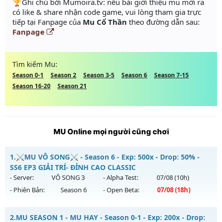
️🏆Ghi chú bởi Mumoira.tv: nếu bài giới thiệu mu mới ra
có like & share nhận code game, vui lòng tham gia trực
tiếp tại Fanpage của
Mu Cổ Thần
theo đường dẫn sau:
Fanpage
Tìm kiếm Mu:
Season 0-1
Season 2
Season 3-5
Season 6
Season 7-15
Season 16-20
Season 21
MU Online mọi người cũng chơi
1.
⚔️MU VÔ SONG⚔️ - Season 6 - Exp: 500x - Drop: 50% -
SS6 EP3 GIẢI TRÍ- ĐỈNH CAO CLASSIC
- Server:
VÔ SONG 3
- Alpha Test:
07/08
(10h)
- Phiên Bản:
Season 6
- Open Beta:
07/08
(18h)
⚔️MU VÔ SONG⚔️ - SS6 EP3 GIẢI TRÍ- ĐỈNH CAO CLASSIC
2.
MU SEASON 1 - MU HAY - Season 0-1 - Exp: 200x - Drop: