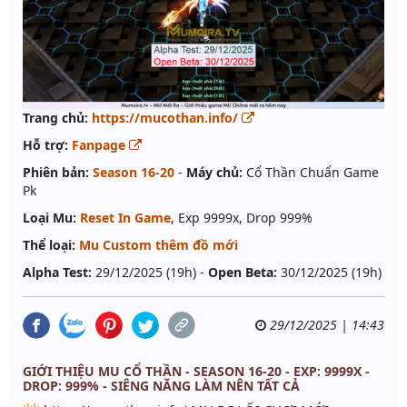
Trang chủ:
https://mucothan.info/
Hỗ trợ:
Fanpage
Phiên bản:
Season 16-20
-
Máy chủ:
Cổ Thần Chuẩn Game
Pk
Loại Mu:
Reset In Game
, Exp 9999x, Drop 999%
Thể loại:
Mu Custom thêm đồ mới
Alpha Test:
29/12/2025 (19h) -
Open Beta:
30/12/2025 (19h)
29/12/2025 | 14:43
GIỚI THIỆU MU CỔ THẦN - SEASON 16-20 - EXP: 9999X -
DROP: 999% - SIÊNG NĂNG LÀM NÊN TẤT CẢ