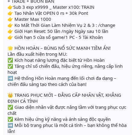
+ TRADE + BUON BAN
👉Sub 3 exp x9999 _ Master x100: TRAIN
👉 Tạo Nhân Vật OPEN 0 rs + 30k Pont
👉 Master Max 1000
👉 Ko Mất Thời Gian Làm Nhiệm Vụ 2 & 3 : /change
👉 Giới Hạn Reset: 50 lần /ngày Ngày sau 10 lần
👉 Giới hạn 5 cửa sổ game/1 PC - 5 Tài Khoản
🌟 HỒN HOÀN – BÙNG NỔ SỨC MẠNH TIỀM ẨN!
Lần đầu xuất hiện trong MU:
✅ Kích hoạt năng lượng đặc biệt từ Hồn Hoàn
✅ Tăng chỉ số chiến đấu, hiệu ứng riêng, nâng cấp linh
hoạt
➡️ Hệ thống Hồn Hoàn mang đến lối chơi đa dạng –
chiến đấu sáng tạo theo cách của bạn!
👑 TRANG PHỤC MỚI – ĐẲNG CẤP NHÂN VẬT, KHẲNG
ĐỊNH CÁ TÍNH
✅ Giao diện nhân vật được nâng tầm với trang phục cực
chất
✅ Kèm hiệu ứng kỹ năng và ánh sáng độc quyền
➡️ Mỗi bộ trang phục là một cá tính – bạn không thể hòa
lẫn!