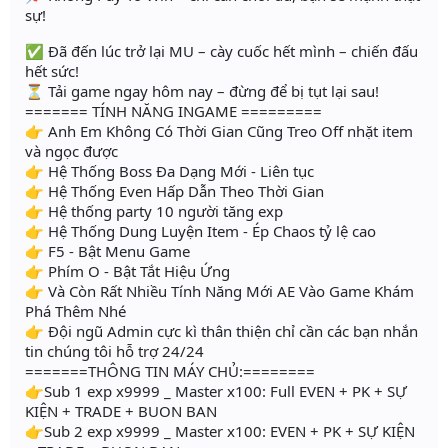
sự!
✅ Đã đến lúc trở lại MU – cày cuốc hết mình – chiến đấu
hết sức!
⏳ Tải game ngay hôm nay – đừng để bị tụt lại sau!
======= TÍNH NĂNG INGAME =========
👉 Anh Em Không Có Thời Gian Cũng Treo Off nhặt item
và ngọc được
👉 Hệ Thống Boss Đa Dạng Mới - Liên tục
👉 Hệ Thống Even Hấp Dẫn Theo Thời Gian
👉 Hệ thống party 10 người tăng exp
👉 Hệ Thống Dung Luyện Item - Ép Chaos tỷ lệ cao
👉 F5 - Bật Menu Game
👉 Phím O - Bật Tắt Hiệu Ứng
👉 Và Còn Rất Nhiều Tính Năng Mới AE Vào Game Khám
Phá Thêm Nhé
👉 Đội ngũ Admin cực kì thân thiện chỉ cần các bạn nhắn
tin chúng tôi hỗ trợ 24/24
=======THÔNG TIN MÁY CHỦ:========
👉Sub 1 exp x9999 _ Master x100: Full EVEN + PK + SỰ
KIỆN + TRADE + BUON BAN
👉Sub 2 exp x9999 _ Master x100: EVEN + PK + SỰ KIỆN