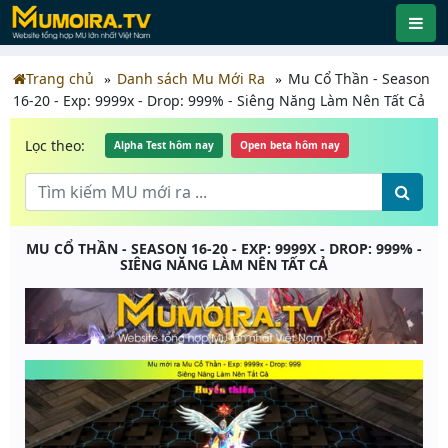
Trang chủ
Danh sách Mu Mới Ra
Mu Cổ Thần - Season
16-20 - Exp: 9999x - Drop: 999% - Siêng Năng Làm Nên Tất Cả
Lọc theo:
Alpha Test hôm nay
Open beta hôm nay
MU CỔ THẦN - SEASON 16-20 - EXP: 9999X - DROP: 999% -
SIÊNG NĂNG LÀM NÊN TẤT CẢ