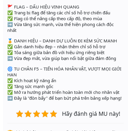
🚩 FLAG – DẤU HIỆU VINH QUANG
✅ Trang bị flag để tăng các chỉ số hỗ trợ chiến đấu
✅ Flag có thể nâng cấp theo cấp độ, theo mùa
➡️ Vừa tăng sức mạnh, vừa thể hiện phong cách độc
nhất
🏅 DANH HIỆU – DANH DỰ LUÔN ĐI KÈM SỨC MẠNH
✅ Gắn danh hiệu đẹp – nhận thêm chỉ số hỗ trợ
✅ Tỏa sáng giữa bản đồ với hiệu ứng riêng biệt
➡️ Vừa đẹp mắt, vừa giúp bạn nổi bật giữa đám đông
🌀 TU CHÂN F5 – TIẾN HÓA NHÂN VẬT, VƯỢT MỌI GIỚI
HẠN
✅ Kích hoạt kỹ năng ẩn
✅ Tăng sức mạnh gốc
✅ Mở ra hướng phát triển hoàn toàn mới cho nhân vật
➡️ Đây là "đòn bẩy" để bạn bứt phá trên bảng xếp hạng!
Hãy đánh giá MU này!