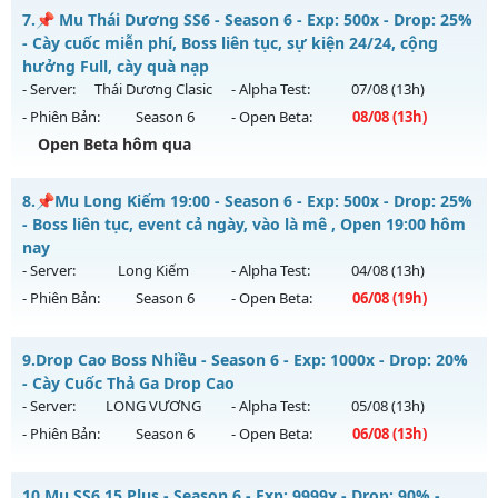
Mu Ss6.18Full Custom - Mu Dễ Chơi, Dễ Cày Quốc, Miễn Phí
7.
📌 Mu Thái Dương SS6 - Season 6 - Exp: 500x - Drop: 25%
Thể loại: Mu Bán Đồ Full Trong Shop
Mu mới ra tháng 08 2026 - Mở máy chủ
Băng Băng
vào 13h
- Cày cuốc miễn phí, Boss liên tục, sự kiện 24/24, cộng
Antihack: GameGuard
ngày 06/08/2626
hưởng Full, cày quà nạp
- Server:
Thái Dương Clasic
- Alpha Test:
07/08
(13h)
Exp: 9999x - Drop: 90%
- Phiên Bản:
Season 6
- Open Beta:
08/08
(13h)
Kiểu reset: Reset In Game
Open Beta hôm qua
Thể loại: Mu Custom thêm đồ mới
📌 Mu Thái Dương SS6 - Cày cuốc miễn phí, Boss liên tục,
Antihack: Gold dragon
8.
📌Mu Long Kiếm 19:00 - Season 6 - Exp: 500x - Drop: 25%
sự kiện 24/24, cộng hưởng Full, cày quà nạp
- Boss liên tục, event cả ngày, vào là mê , Open 19:00 hôm
Mu mới ra tháng 08 2026 - Mở máy chủ
Thái Dương Clasic
nay
vào 13h ngày 08/08/2626
- Server:
Long Kiếm
- Alpha Test:
04/08
(13h)
- Phiên Bản:
Season 6
- Open Beta:
06/08
(19h)
Exp: 500x - Drop: 25%
Kiểu reset: Reset In Game
📌Mu Long Kiếm 19:00 - Boss liên tục, event cả ngày, vào là
9.
Drop Cao Boss Nhiều - Season 6 - Exp: 1000x - Drop: 20%
Thể loại: Mu Nguyên bản Webzen
mê , Open 19:00 hôm nay
- Cày Cuốc Thả Ga Drop Cao
Antihack: VIP SHIELD
Mu mới ra tháng 08 2026 - Mở máy chủ
Long Kiếm
vào 19h
- Server:
LONG VƯƠNG
- Alpha Test:
05/08
(13h)
ngày 06/08/2626
- Phiên Bản:
Season 6
- Open Beta:
06/08
(13h)
Exp: 500x - Drop: 25%
Drop Cao Boss Nhiều - Cày Cuốc Thả Ga Drop Cao
Kiểu reset: Reset In Game
10.
Mu SS6.15 Plus - Season 6 - Exp: 9999x - Drop: 90% -