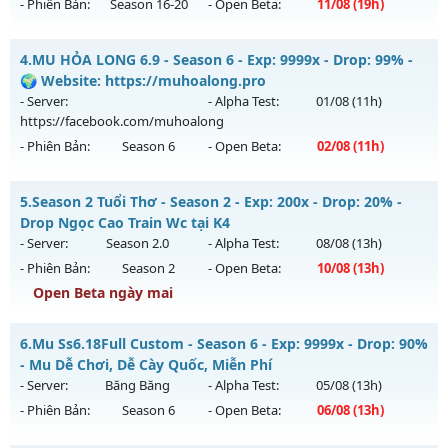
- Phiên Bản:
Season 16-20
- Open Beta:
11/08
(19h)
Exp: 9999x - Drop: 99%
Top Mu Online - Max 2 acc/pc - no vip - freebies
Kiểu reset: Non Reset
4.
MU HỎA LONG 6.9 - Season 6 - Exp: 9999x - Drop: 99% -
Mu mới ra tháng 08 2026 - Mở máy chủ
X80 New
vào 19h
🌍 Website: https://muhoalong.pro
Thể loại: Mu Nguyên bản Webzen
ngày 11/08/2626
- Server:
- Alpha Test:
01/08
(11h)
Antihack: XShield
https://facebook.com/muhoalong
Exp: 80x - Drop: 35%
- Phiên Bản:
Season 6
- Open Beta:
02/08
(11h)
Kiểu reset: Reset In Game
Thể loại: Mu Nguyên bản Webzen
MU HỎA LONG 6.9 - 🌍 Website: https://muhoalong.pro
5.
Season 2 Tuổi Thơ - Season 2 - Exp: 200x - Drop: 20% -
Antihack: AntiShield
Mu mới ra tháng 08 2026 - Mở máy chủ
Drop Ngọc Cao Train Wc tại K4
https://facebook.com/muhoalong
vào 11h ngày
- Server:
Season 2.0
- Alpha Test:
08/08
(13h)
02/08/2626
- Phiên Bản:
Season 2
- Open Beta:
10/08
(13h)
Exp: 9999x - Drop: 99%
Open Beta ngày mai
Kiểu reset: Non Reset
Season 2 Tuổi Thơ - Drop Ngọc Cao Train Wc tại K4
6.
Mu Ss6.18Full Custom - Season 6 - Exp: 9999x - Drop: 90%
Thể loại: Mu Nguyên bản Webzen
Mu mới ra tháng 08 2026 - Mở máy chủ
Season 2.0
vào 13h
- Mu Dễ Chơi, Dễ Cày Quốc, Miễn Phí
Antihack: XShield
ngày 10/08/2626
- Server:
Băng Băng
- Alpha Test:
05/08
(13h)
- Phiên Bản:
Season 6
- Open Beta:
06/08
(13h)
Exp: 200x - Drop: 20%
Kiểu reset: Reset In Game