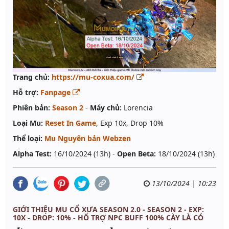
Trang chủ:
https://mu-coxua.com/
Hỗ trợ:
Fanpage
Phiên bản:
Season 2
-
Máy chủ:
Lorencia
Loại Mu:
Reset In Game
, Exp 10x, Drop 10%
Thể loại:
Mu Nguyên bản Webzen
Alpha Test:
16/10/2024 (13h) -
Open Beta:
18/10/2024 (13h)
13/10/2024 | 10:23
GIỚI THIỆU MU CỔ XƯA SEASON 2.0 - SEASON 2 - EXP:
10X - DROP: 10% - HỔ TRỢ NPC BUFF 100% CÀY LÀ CÓ