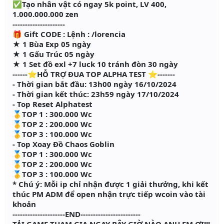
✅Tạo nhân vật có ngay 5k point, LV 400,
1.000.000.000 zen
---------------------
🎁 Gift CODE : Lệnh : /lorencia
★ 1 Bùa Exp 05 ngày
★ 1 Gấu Trúc 05 ngày
★ 1 Set đồ exl +7 luck 10 tránh đòn 30 ngày
------⭐HỖ TRỢ ĐUA TOP ALPHA TEST ⭐-------
- Thời gian bắt đầu: 13h00 ngày 16/10/2024
- Thời gian kết thúc: 23h59 ngày 17/10/2024
- Top Reset Alphatest
🥇TOP 1 : 300.000 Wc
🥇TOP 2 : 200.000 Wc
🥇TOP 3 : 100.000 Wc
- Top Xoay Đồ Chaos Goblin
🥇TOP 1 : 300.000 Wc
🥇TOP 2 : 200.000 Wc
🥇TOP 3 : 100.000 Wc
* Chú ý: Mỗi ip chỉ nhận được 1 giải thưởng, khi kết
thúc PM ADM để open nhận trực tiếp wcoin vào tài
khoản
---------------------END------------------------