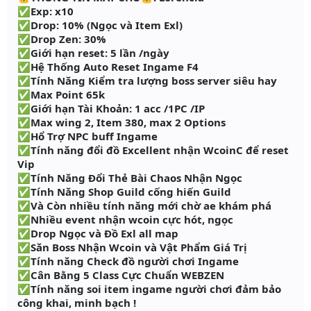
✅Exp: x10
✅Drop: 10% (Ngọc và Item Exl)
✅Drop Zen: 30%
✅Giới hạn reset: 5 lần /ngày
✅Hệ Thống Auto Reset Ingame F4
✅Tính Năng Kiểm tra lượng boss server siêu hay
✅Max Point 65k
✅Giới hạn Tài Khoản: 1 acc /1PC /IP
✅Max wing 2, Item 380, max 2 Options
✅Hổ Trợ NPC buff Ingame
✅Tính năng đổi đồ Excellent nhận WcoinC để reset
Vip
✅Tính Năng Đổi Thẻ Bài Chaos Nhận Ngọc
✅Tính Năng Shop Guild cống hiến Guild
✅Và Còn nhiều tính năng mới chờ ae khám phá
✅Nhiều event nhận wcoin cực hót, ngọc
✅Drop Ngọc và Đồ Exl all map
✅Săn Boss Nhận Wcoin và Vật Phẩm Giá Trị
✅Tính năng Check đồ người chơi Ingame
✅Cân Bằng 5 Class Cực Chuẩn WEBZEN
✅Tính năng soi item ingame người chơi đảm bảo
công khai, minh bạch !