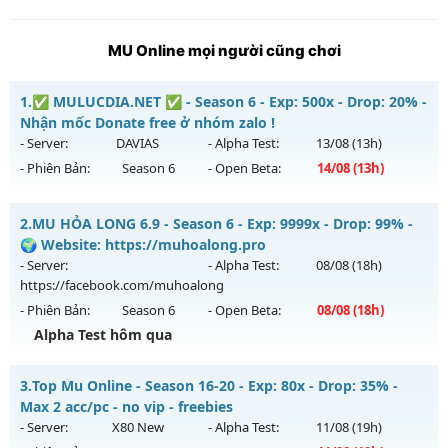
MU Online mọi người cũng chơi
1.
✅ MULUCDIA.NET ✅ - Season 6 - Exp: 500x - Drop: 20% -
Nhận mốc Donate free ở nhóm zalo !
- Server:
DAVIAS
- Alpha Test:
13/08
(13h)
- Phiên Bản:
Season 6
- Open Beta:
14/08
(13h)
✅ MULUCDIA.NET ✅ - Nhận mốc Donate free ở nhóm zalo !
2.
MU HỎA LONG 6.9 - Season 6 - Exp: 9999x - Drop: 99% -
Mu mới ra tháng 08 2026 - Mở máy chủ
DAVIAS
vào 13h
🌍 Website: https://muhoalong.pro
ngày 14/08/2626
- Server:
- Alpha Test:
08/08
(18h)
https://facebook.com/muhoalong
Exp: 500x - Drop: 20%
- Phiên Bản:
Season 6
- Open Beta:
08/08
(18h)
Kiểu reset: Reset In Game
Alpha Test hôm qua
Thể loại: Mu Nguyên bản Webzen
MU HỎA LONG 6.9 - 🌍 Website: https://muhoalong.pro
Antihack: FPS 60 - CHỐNG HACK 100%
3.
Top Mu Online - Season 16-20 - Exp: 80x - Drop: 35% -
Mu mới ra tháng 08 2026 - Mở máy chủ
Max 2 acc/pc - no vip - freebies
https://facebook.com/muhoalong
vào 18h ngày
- Server:
X80 New
- Alpha Test:
11/08
(19h)
08/08/2626