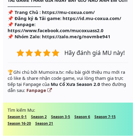
TẢI GAME THAM GIA NGAY BÂY GIỜ NÀO ANH EM ƠI!!!
----------------------
📌 Trang Chủ : https://mu-coxua.com/
📌 Đăng ký & Tải game: https://id.mu-coxua.com/
📌 Fanpage:
https://www.facebook.com/mucoxuass2.0
📌 Nhóm Zalo: https://zalo.me/g/novmbe941
Hãy đánh giá MU này!
️🏆Ghi chú bởi Mumoira.tv: nếu bài giới thiệu mu mới ra
có like & share nhận code game, vui lòng tham gia trực
tiếp tại Fanpage của
Mu Cổ Xưa Season 2.0
theo đường
dẫn sau:
Fanpage
Tìm kiếm Mu:
Season 0-1
Season 2
Season 3-5
Season 6
Season 7-15
Season 16-20
Season 21