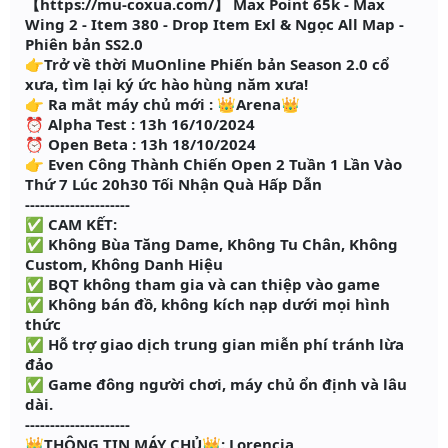
【https://mu-coxua.com/】 Max Point 65k - Max
Wing 2 - Item 380 - Drop Item Exl & Ngọc All Map -
Phiên bản SS2.0
👉Trở về thời MuOnline Phiến bản Season 2.0 cổ
xưa, tìm lại ký ức hào hùng năm xưa!
👉 Ra mắt máy chủ mới : 👑Arena👑
⏰ Alpha Test : 13h 16/10/2024
⏰ Open Beta : 13h 18/10/2024
👉 Even Công Thành Chiến Open 2 Tuần 1 Lần Vào
Thứ 7 Lúc 20h30 Tối Nhận Quà Hấp Dẫn
---------------------
✅ CAM KẾT:
✅ Không Bùa Tăng Dame, Không Tu Chân, Không
Custom, Không Danh Hiệu
✅ BQT không tham gia và can thiệp vào game
✅ Không bán đồ, không kích nạp dưới mọi hình
thức
✅ Hỗ trợ giao dịch trung gian miễn phí tránh lừa
đảo
✅ Game đông người chơi, máy chủ ổn định và lâu
dài.
---------------------
👑THÔNG TIN MÁY CHỦ👑: Lorencia