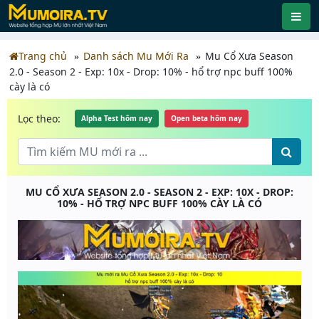
Trang chủ
Danh sách Mu Mới Ra
Mu Cổ Xưa Season
2.0 - Season 2 - Exp: 10x - Drop: 10% - hổ trợ npc buff 100%
cày là có
Lọc theo:
Alpha Test hôm nay
Open beta hôm nay
MU CỔ XƯA SEASON 2.0 - SEASON 2 - EXP: 10X - DROP:
10% - HỔ TRỢ NPC BUFF 100% CÀY LÀ CÓ