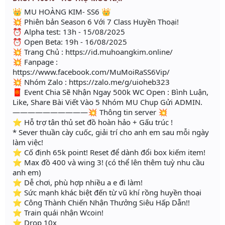
👑 MU HOÀNG KIM- SS6 👑
💥 Phiên bản Season 6 Với 7 Class Huyền Thoại!
⏰ Alpha test: 13h - 15/08/2025
⏰ Open Beta: 19h - 16/08/2025
💥 Trang Chủ : https://id.muhoangkim.online/
💥 Fanpage :
https://www.facebook.com/MuMoiRaSS6Vip/
💥 Nhóm Zalo : https://zalo.me/g/uioheb323
🧧 Event Chia Sẽ Nhận Ngay 500k WC Open : Bình Luận,
Like, Share Bài Viết Vào 5 Nhóm MU Chụp Gửi ADMIN.
——————————💥 Thông tin server 💥
⭐ Hỗ trợ tân thủ set đồ hoàn hảo + Gấu trúc !
* Sever thuần cày cuốc, giải trí cho anh em sau mỗi ngày
làm việc!
⭐ Cố định 65k point! Reset để dành đổi box kiếm item!
⭐ Max đồ 400 và wing 3! (có thể lên thêm tuỳ nhu cầu
anh em)
⭐ Dễ chơi, phù hợp nhiều a e đi làm!
⭐ Sức mạnh khác biệt đến từ vũ khí rồng huyền thoại
⭐ Công Thành Chiến Nhận Thưởng Siêu Hấp Dẫn!!
⭐ Train quái nhận Wcoin!
⭐ Drop 10x