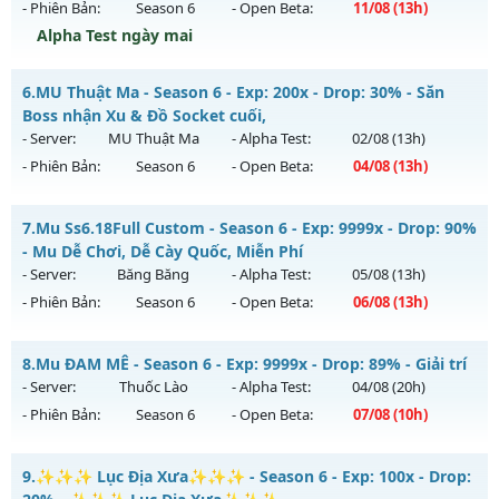
- Phiên Bản:
Season 6
- Open Beta:
11/08
(13h)
Exp: 100x - Drop: 20%
Alpha Test ngày mai
Kiểu reset: Reset In Game
Thể loại: Mu Nguyên bản Webzen
⚡⚡⚡MU MA THUẬT⚡⚡⚡ - 50k POINT
6.
MU Thuật Ma - Season 6 - Exp: 200x - Drop: 30% - Săn
Antihack: Shark
Mu mới ra tháng 08 2026 - Mở máy chủ
HUYỀN THOẠI
vào
Boss nhận Xu & Đồ Socket cuối,
13h ngày 11/08/2626
- Server:
MU Thuật Ma
- Alpha Test:
02/08
(13h)
- Phiên Bản:
Season 6
- Open Beta:
04/08
(13h)
Exp: 500x - Drop: 20%
Kiểu reset: Reset In Game
MU Thuật Ma - Săn Boss nhận Xu & Đồ Socket cuối,
7.
Mu Ss6.18Full Custom - Season 6 - Exp: 9999x - Drop: 90%
Thể loại: Mu Nguyên bản Webzen
Mu mới ra tháng 08 2026 - Mở máy chủ
MU Thuật Ma
vào
- Mu Dễ Chơi, Dễ Cày Quốc, Miễn Phí
Antihack: SHARK
13h ngày 04/08/2626
- Server:
Băng Băng
- Alpha Test:
05/08
(13h)
- Phiên Bản:
Season 6
- Open Beta:
06/08
(13h)
Exp: 200x - Drop: 30%
Kiểu reset: Reset In Game
Mu Ss6.18Full Custom - Mu Dễ Chơi, Dễ Cày Quốc, Miễn Phí
8.
Mu ĐAM MÊ - Season 6 - Exp: 9999x - Drop: 89% - Giải trí
Thể loại: Mu Nguyên bản Webzen
Mu mới ra tháng 08 2026 - Mở máy chủ
Băng Băng
vào 13h
- Server:
Thuốc Lào
- Alpha Test:
04/08
(20h)
Antihack: VietGuard
ngày 06/08/2626
- Phiên Bản:
Season 6
- Open Beta:
07/08
(10h)
Exp: 9999x - Drop: 90%
Mu ĐAM MÊ - Giải trí
Kiểu reset: Reset In Game
9.
✨✨✨ Lục Địa Xưa✨✨✨ - Season 6 - Exp: 100x - Drop:
Mu mới ra tháng 08 2026 - Mở máy chủ
Thuốc Lào
vào 10h