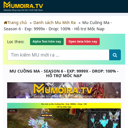
Trang chủ
Danh sách Mu Mới Ra
Mu Cuồng Ma -
Season 6 - Exp: 9999x - Drop: 100% - Hỗ trợ Mốc Nạp
Lọc theo:
Alpha Test hôm nay
Open beta hôm nay
MU CUỒNG MA - SEASON 6 - EXP: 9999X - DROP: 100% -
HỖ TRỢ MỐC NẠP