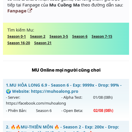
tiếp tại Fanpage của
Mu Cuồng Ma
theo đường dẫn sau:
Fanpage
Tìm kiếm Mu:
Season 0-1
Season 2
Season 3-5
Season 6
Season 7-15
Season 16-20
Season 21
MU Online mọi người cũng chơi
1.
MU HỎA LONG 6.9 - Season 6 - Exp: 9999x - Drop: 99% -
🌍 Website: https://muhoalong.pro
- Server:
- Alpha Test:
01/08
(08h)
https://facebook.com/muhoalong
- Phiên Bản:
Season 6
- Open Beta:
02/08
(08h)
MU HỎA LONG 6.9 - 🌍 Website: https://muhoalong.pro
2.
🔥🔥MU-THIÊN MÔN 🔥 - Season 2 - Exp: 200x - Drop: