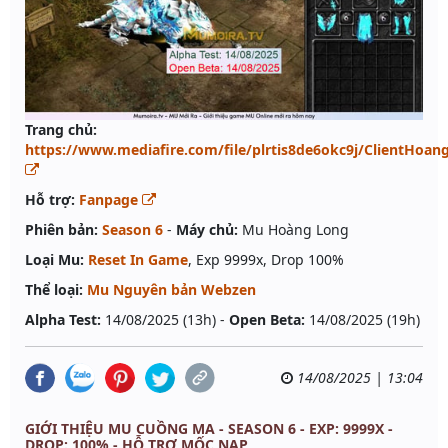
Trang chủ:
https://www.mediafire.com/file/plrtis8de6okc9j/ClientHoang
Hỗ trợ:
Fanpage
Phiên bản:
Season 6
-
Máy chủ:
Mu Hoàng Long
Loại Mu:
Reset In Game
, Exp 9999x, Drop 100%
Thể loại:
Mu Nguyên bản Webzen
Alpha Test:
14/08/2025 (13h) -
Open Beta:
14/08/2025 (19h)
14/08/2025 | 13:04
GIỚI THIỆU MU CUỒNG MA - SEASON 6 - EXP: 9999X -
DROP: 100% - HỖ TRỢ MỐC NẠP