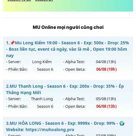
MU Online mọi người cũng chơi
1.
📌Mu Long Kiếm 19:00 - Season 6 - Exp: 500x - Drop: 25%
- Boss liên tục, event cả ngày, vào là mê , Open 19:00 hôm
nay
- Server:
Long Kiếm
- Alpha Test:
04/08
(13h)
- Phiên Bản:
Season 6
- Open Beta:
06/08
(19h)
📌Mu Long Kiếm 19:00 - Boss liên tục, event cả ngày, vào là
2.
MU Thanh Long - Season 6 - Exp: 200x - Drop: 35% - Ép
mê , Open 19:00 hôm nay
Thăng Hạng Mới
Mu mới ra tháng 08 2026 - Mở máy chủ
Long Kiếm
vào 19h
- Server:
Thanh Long
- Alpha Test:
05/08
(13h)
ngày 06/08/2626
- Phiên Bản:
Season 6
- Open Beta:
06/08
(13h)
Exp: 500x - Drop: 25%
MU Thanh Long - Ép Thăng Hạng Mới
Kiểu reset: Reset In Game
3.
MU HỎA LONG - Season 6 - Exp: 9999x - Drop: 99% - 🌍
Mu mới ra tháng 08 2026 - Mở máy chủ
Thanh Long
vào
Website: https://muhoalong.pro
Thể loại: Mu Nguyên bản Webzen
13h ngày 06/08/2626
- Server:
- Alpha Test:
07/08
(08h)