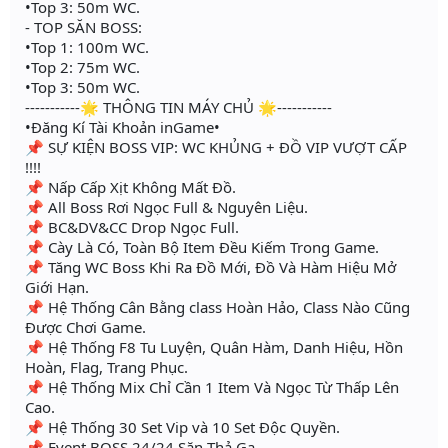
•Top 3: 50m WC.
- TOP SĂN BOSS:
•Top 1: 100m WC.
•Top 2: 75m WC.
•Top 3: 50m WC.
-----------🌟 THÔNG TIN MÁY CHỦ 🌟-----------
•Đăng Kí Tài Khoản inGame•
📌 SỰ KIỆN BOSS VIP: WC KHỦNG + ĐỒ VIP VƯỢT CẤP
!!!!
📌 Nấp Cấp Xịt Không Mất Đồ.
📌 All Boss Rơi Ngọc Full & Nguyên Liệu.
📌 BC&DV&CC Drop Ngọc Full.
📌 Cày Là Có, Toàn Bộ Item Đều Kiếm Trong Game.
📌 Tăng WC Boss Khi Ra Đồ Mới, Đồ Và Hàm Hiệu Mở
Giới Hạn.
📌 Hệ Thống Cân Bằng class Hoàn Hảo, Class Nào Cũng
Được Chơi Game.
📌 Hệ Thống F8 Tu Luyện, Quân Hàm, Danh Hiệu, Hồn
Hoàn, Flag, Trang Phục.
📌 Hệ Thống Mix Chỉ Cần 1 Item Và Ngọc Từ Thấp Lên
Cao.
📌 Hệ Thống 30 Set Vip và 10 Set Độc Quyền.
📌 Event BOSS 24/24 Săn Thả Ga.