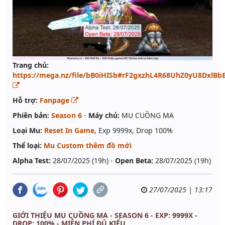
Trang chủ:
https://mega.nz/file/bB0iHISb#rF2gxzhL4R68UhZ0yU8Dxl
Hỗ trợ:
Fanpage
Phiên bản:
Season 6
-
Máy chủ:
MU CUỒNG MA
Loại Mu:
Reset In Game
, Exp 9999x, Drop 100%
Thể loại:
Mu Custom thêm đồ mới
Alpha Test:
28/07/2025 (19h) -
Open Beta:
28/07/2025 (19h)
27/07/2025 | 13:17
GIỚI THIỆU MU CUỒNG MA - SEASON 6 - EXP: 9999X -
DROP: 100% - MIỄN PHÍ ĐỦ KIỂU