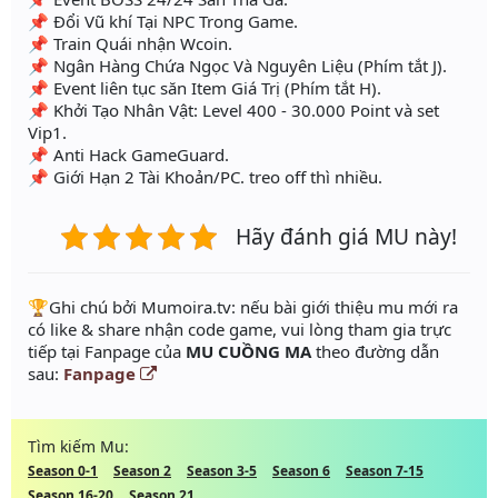
📌 Đổi Vũ khí Tại NPC Trong Game.
📌 Train Quái nhận Wcoin.
📌 Ngân Hàng Chứa Ngọc Và Nguyên Liệu (Phím tắt J).
📌 Event liên tục săn Item Giá Trị (Phím tắt H).
📌 Khởi Tạo Nhân Vật: Level 400 - 30.000 Point và set
Vip1.
📌 Anti Hack GameGuard.
📌 Giới Hạn 2 Tài Khoản/PC. treo off thì nhiều.
Hãy đánh giá MU này!
️🏆Ghi chú bởi Mumoira.tv: nếu bài giới thiệu mu mới ra
có like & share nhận code game, vui lòng tham gia trực
tiếp tại Fanpage của
MU CUỒNG MA
theo đường dẫn
sau:
Fanpage
Tìm kiếm Mu:
Season 0-1
Season 2
Season 3-5
Season 6
Season 7-15
Season 16-20
Season 21