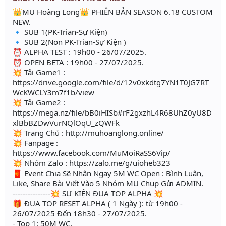
👑MU Hoàng Long👑 PHIÊN BẢN SEASON 6.18 CUSTOM
NEW.
🔹 SUB 1(PK-Trian-Sự Kiện)
🔹 SUB 2(Non PK-Trian-Sự Kiện )
⏰ ALPHA TEST : 19h00 - 26/07/2025.
⏰ OPEN BETA : 19h00 - 27/07/2025.
💥 Tải Game1 :
https://drive.google.com/file/d/12v0xkdtg7YN1T0JG7RT
WcKWCLY3m7f1b/view
💥 Tải Game2 :
https://mega.nz/file/bB0iHISb#rF2gxzhL4R68UhZ0yU8D
xlBbBZDwVurNQlOqU_zQWFk
💥 Trang Chủ : http://muhoanglong.online/
💥 Fanpage :
https://www.facebook.com/MuMoiRaSS6Vip/
💥 Nhóm Zalo : https://zalo.me/g/uioheb323
🧧 Event Chia Sẽ Nhận Ngay 5M WC Open : Bình Luận,
Like, Share Bài Viết Vào 5 Nhóm MU Chụp Gửi ADMIN.
---------------💥 SỰ KIỆN ĐUA TOP ALPHA 💥
🎁 ĐUA TOP RESET ALPHA ( 1 Ngày ): từ 19h00 -
26/07/2025 Đến 18h30 - 27/07/2025.
- Top 1: 50M WC.