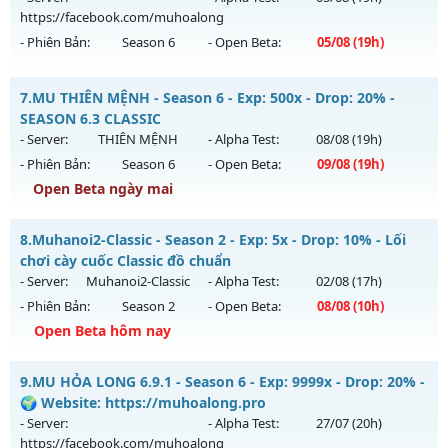
https://facebook.com/muhoalong
Exp: 200x - Drop: 20%
- Phiên Bản:
Season 6
- Open Beta:
05/08
(19h)
Kiểu reset: Reset In Game
Thể loại: Mu Nguyên bản Webzen
MU HỎA LONG 6.9 - 🌍 Website: https://muhoalong.pro
7.
MU THIÊN MỆNH - Season 6 - Exp: 500x - Drop: 20% -
Antihack: GameGuard
Mu mới ra tháng 08 2026 - Mở máy chủ
SEASON 6.3 CLASSIC
https://facebook.com/muhoalong
vào 19h ngày
- Server:
THIÊN MỆNH
- Alpha Test:
08/08
(19h)
05/08/2626
- Phiên Bản:
Season 6
- Open Beta:
09/08
(19h)
Exp: 9999x - Drop: 20%
Open Beta ngày mai
Kiểu reset: Non Reset
MU THIÊN MỆNH - SEASON 6.3 CLASSIC
8.
Muhanoi2-Classic - Season 2 - Exp: 5x - Drop: 10% - Lối
Thể loại: Mu Nguyên bản Webzen
Mu mới ra tháng 08 2026 - Mở máy chủ
THIÊN MỆNH
vào
chơi cày cuốc Classic đồ chuẩn
Antihack: XShield
19h ngày 09/08/2626
- Server:
Muhanoi2-Classic
- Alpha Test:
02/08
(17h)
- Phiên Bản:
Season 2
- Open Beta:
08/08
(10h)
Exp: 500x - Drop: 20%
Open Beta hôm nay
Kiểu reset: Reset In Game
Thể loại: Mu Nguyên bản Webzen
Muhanoi2-Classic - Lối chơi cày cuốc Classic đồ chuẩn
9.
MU HỎA LONG 6.9.1 - Season 6 - Exp: 9999x - Drop: 20% -
Antihack: Antihack chạy bằng cơm
Mu mới ra tháng 08 2026 - Mở máy chủ
Muhanoi2-Classic
🌍 Website: https://muhoalong.pro
vào 10h ngày 08/08/2626
- Server:
- Alpha Test:
27/07
(20h)
https://facebook.com/muhoalong