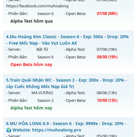
Antihack: VIP SHIELD
https://facebook.com/muhoalong
Exp: 200x - Drop: 35%
- Phiên Bản:
Season 6
- Open Beta:
07/08
(08h)
Kiểu reset: Reset In Game
Alpha Test hôm qua
Thể loại: Mu Custom thêm đồ mới
MU HỎA LONG - 🌍 Website: https://muhoalong.pro
Antihack: CheatGuard
4.
Mu Hoàng Kim Classic - Season 6 - Exp: 500x - Drop: 20%
Mu mới ra tháng 08 2026 - Mở máy chủ
- Free Mốc Nạp - Vào Vụt Luôn AE
https://facebook.com/muhoalong
vào 08h ngày
- Server:
Bất Tử
- Alpha Test:
07/08
(19h)
07/08/2626
- Phiên Bản:
Season 6
- Open Beta:
08/08
(19h)
Exp: 9999x - Drop: 99%
Open Beta hôm nay
Kiểu reset: Non Reset
Mu Hoàng Kim Classic - Free Mốc Nạp - Vào Vụt Luôn AE
5.
Train Quái Nhận WC - Season 2 - Exp: 200x - Drop: 20% -
Thể loại: Mu Nguyên bản Webzen
Mu mới ra tháng 08 2026 - Mở máy chủ
Bất Tử
vào 19h
cày Cuốc Không Mốc Nạp Giá Trị
Antihack: XShield
ngày 08/08/2626
- Server:
MA VƯƠNG
- Alpha Test:
08/08
(13h)
- Phiên Bản:
Season 2
- Open Beta:
10/08
(13h)
Exp: 500x - Drop: 20%
Alpha Test hôm nay
Kiểu reset: Reset In Game
Thể loại: Mu Nguyên bản Webzen
Train Quái Nhận WC - cày Cuốc Không Mốc Nạp Giá Trị
6.
MU HỎA LONG 6.9 - Season 6 - Exp: 9999x - Drop: 20% -
Antihack: X-Team
Mu mới ra tháng 08 2026 - Mở máy chủ
MA VƯƠNG
vào
🌍 Website: https://muhoalong.pro
13h ngày 10/08/2626
- Server:
- Alpha Test:
05/08
(19h)