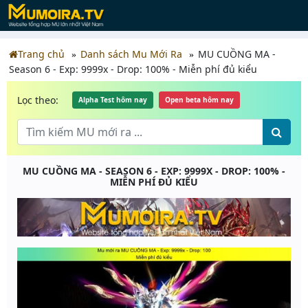
Trang chủ
Danh sách Mu Mới Ra
MU CUỒNG MA -
Season 6 - Exp: 9999x - Drop: 100% - Miễn phí đủ kiểu
Lọc theo:
Alpha Test hôm nay
Open beta hôm nay
MU CUỒNG MA - SEASON 6 - EXP: 9999X - DROP: 100% -
MIỄN PHÍ ĐỦ KIỂU