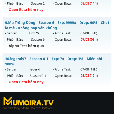
- Phiên Bản:
Season 2
- Open Beta:
08/08
(14h)
Exp: 1000x - Drop: 30%
Open Beta hôm nay
Kiểu reset: Reset In Game
Thể loại: Mu Nguyên bản Webzen
Hà Nội 2003 - Hoài N - Nơi ký ức MU sống lại
9.
Mu Trống Đồng - Season 6 - Exp: 9999x - Drop: 90% - Chơi
Antihack: AntiShield
Mu mới ra tháng 08 2026 - Mở máy chủ
Hoài Niệm
vào 14h
là mê - Không nạp vẫn khủng
ngày 08/08/2626
- Server:
Tình Yêu
- Alpha Test:
07/08
(08h)
- Phiên Bản:
Season 6
- Open Beta:
07/08
(08h)
Exp: 300x - Drop: 40%
Alpha Test hôm qua
Kiểu reset: Reset In Game
Thể loại: Mu Custom thêm đồ mới
Mu Trống Đồng - Chơi là mê - Không nạp vẫn khủng
10.
legend97 - Season 0-1 - Exp: 7x - Drop: 1% - Miễn phí
Antihack: UKG
Mu mới ra tháng 08 2026 - Mở máy chủ
Tình Yêu
vào 08h
100%
ngày 07/08/2626
- Server:
legend
- Alpha Test:
07/08
(19h)
- Phiên Bản:
Season 0-1
- Open Beta:
08/08
(19h)
Exp: 9999x - Drop: 90%
Open Beta hôm nay
Kiểu reset: Reset In Game
Thể loại: Mu Nguyên bản Webzen
legend97 - Miễn phí 100%
Antihack: ICMPROTECT ✅ 🔴 ✨ ⚡️
https://ktdb.net/
Mu mới ra tháng 08 2026 - Mở máy chủ
|
789club
|
Jun88
legend
vào 19h
|
bắn cá
ngày 08/08/2626
đổi thưởng
|
Xôi Lạc
TV
Exp: 7x - Drop: 1%
|
789club
|
789club
|
xoilactv
|
Link