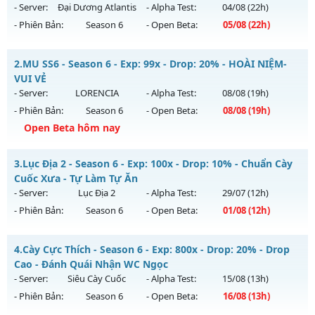
- Server:
Đại Dương Atlantis
- Alpha Test:
04/08
(22h)
- Phiên Bản:
Season 6
- Open Beta:
05/08
(22h)
MU ATLANS - Reset Đổi Quà
2.
MU SS6 - Season 6 - Exp: 99x - Drop: 20% - HOÀI NIỆM-
Mu mới ra tháng 08 2026 - Mở máy chủ
Đại Dương Atlantis
VUI VẺ
vào 22h ngày 05/08/2626
- Server:
LORENCIA
- Alpha Test:
08/08
(19h)
- Phiên Bản:
Season 6
- Open Beta:
08/08
(19h)
Exp: 100x - Drop: 20%
Open Beta hôm nay
Kiểu reset: Reset In Game
Thể loại: Mu Nguyên bản Webzen
MU SS6 - HOÀI NIỆM-VUI VẺ
3.
Lục Địa 2 - Season 6 - Exp: 100x - Drop: 10% - Chuẩn Cày
Antihack: Shark
Mu mới ra tháng 08 2026 - Mở máy chủ
LORENCIA
vào 19h
Cuốc Xưa - Tự Làm Tự Ăn
ngày 08/08/2626
- Server:
Lục Địa 2
- Alpha Test:
29/07
(12h)
- Phiên Bản:
Season 6
- Open Beta:
01/08
(12h)
Exp: 99x - Drop: 20%
Kiểu reset: Non Reset
Lục Địa 2 - Chuẩn Cày Cuốc Xưa - Tự Làm Tự Ăn
4.
Cày Cực Thích - Season 6 - Exp: 800x - Drop: 20% - Drop
Thể loại: Mu Nguyên bản Webzen
Mu mới ra tháng 08 2026 - Mở máy chủ
Lục Địa 2
vào 12h
Cao - Đánh Quái Nhận WC Ngọc
Antihack: OK
ngày 01/08/2626
- Server:
Siêu Cày Cuốc
- Alpha Test:
15/08
(13h)
- Phiên Bản:
Season 6
- Open Beta:
16/08
(13h)
Exp: 100x - Drop: 10%