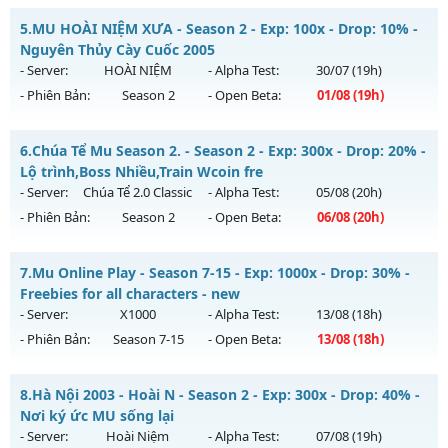
Kiểu reset: Reset In Game
Cày Cực Thích - Drop Cao - Đánh Quái Nhận WC Ngọc
5.
MU HOÀI NIỆM XƯA - Season 2 - Exp: 100x - Drop: 10% -
Thể loại: Mu Nguyên bản Webzen
Mu mới ra tháng 08 2026 - Mở máy chủ
Siêu Cày Cuốc
vào
Nguyên Thủy Cày Cuốc 2005
Antihack: Chống Hack
13h ngày 16/08/2626
- Server:
HOÀI NIỆM
- Alpha Test:
30/07
(19h)
- Phiên Bản:
Season 2
- Open Beta:
01/08
(19h)
Exp: 800x - Drop: 20%
Kiểu reset: Reset In Game
MU HOÀI NIỆM XƯA - Nguyên Thủy Cày Cuốc 2005
6.
Chúa Tể Mu Season 2. - Season 2 - Exp: 300x - Drop: 20% -
Thể loại: Mu Nguyên bản Webzen
Mu mới ra tháng 08 2026 - Mở máy chủ
HOÀI NIỆM
vào 19h
Lộ trình,Boss Nhiều,Train Wcoin fre
Antihack: BDC
ngày 01/08/2626
- Server:
Chúa Tể 2.0 Classic
- Alpha Test:
05/08
(20h)
- Phiên Bản:
Season 2
- Open Beta:
06/08
(20h)
Exp: 100x - Drop: 10%
Kiểu reset: Reset In Game
Chúa Tể Mu Season 2. - Lộ trình,Boss Nhiều,Train Wcoin fre
7.
Mu Online Play - Season 7-15 - Exp: 1000x - Drop: 30% -
Thể loại: Mu Nguyên bản Webzen
Mu mới ra tháng 08 2026 - Mở máy chủ
Chúa Tể 2.0 Classic
Freebies for all characters - new
Antihack: Phiên bản mới nhất
vào 20h ngày 06/08/2626
- Server:
X1000
- Alpha Test:
13/08
(18h)
- Phiên Bản:
Season 7-15
- Open Beta:
13/08
(18h)
Exp: 300x - Drop: 20%
Kiểu reset: Reset In Game
Mu Online Play - Freebies for all characters - new
8.
Hà Nội 2003 - Hoài N - Season 2 - Exp: 300x - Drop: 40% -
Thể loại: Mu Nguyên bản Webzen
Mu mới ra tháng 08 2026 - Mở máy chủ
X1000
vào 18h ngày
Nơi ký ức MU sống lại
Antihack: antihack
13/08/2626
- Server:
Hoài Niệm
- Alpha Test:
07/08
(19h)