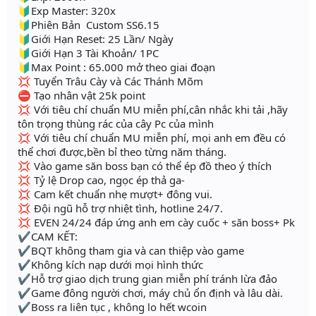
🔰Exp Master: 320x
🔰Phiên Bản Custom SS6.15
🔰Giới Hạn Reset: 25 Lần/ Ngày
🔰Giới Hạn 3 Tài Khoản/ 1PC
🔰Max Point : 65.000 mở theo giai đoạn
💢 Tuyển Trâu Cày và Các Thánh Mõm
⛔ Tạo nhân vật 25k point
💢 Với tiêu chí chuẩn MU miễn phí,cân nhắc khi tải ,hãy
tôn trọng thùng rác của cây Pc của mình
💢 Với tiêu chí chuẩn MU miễn phí, mọi anh em đều có
thể chơi được,bền bỉ theo từng năm tháng.
💢 Vào game săn boss bạn có thể ép đồ theo ý thích
💢 Tỷ lệ Drop cao, ngọc ép thả ga-
💢 Cam kết chuẩn nhẹ mượt+ đông vui.
💢 Đội ngũ hỗ trợ nhiệt tình, hotline 24/7.
💢 EVEN 24/24 đáp ứng anh em cày cuốc + săn boss+ Pk
✔CAM KẾT:
✔BQT không tham gia và can thiệp vào game
✔Không kích nạp dưới mọi hình thức
✔Hỗ trợ giao dịch trung gian miễn phí tránh lừa đảo
✔Game đông người chơi, máy chủ ổn định và lâu dài.
✔Boss ra liên tục , không lo hết wcoin