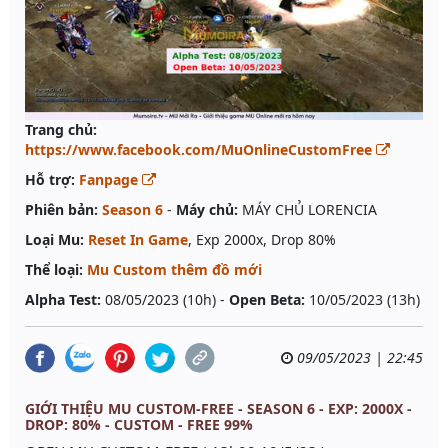
Trang chủ:
https://www.facebook.com/MuOnlineCustomFree
Hỗ trợ:
Fanpage
Phiên bản:
Season 6
-
Máy chủ:
MÁY CHỦ LORENCIA
Loại Mu:
Reset In Game
, Exp 2000x, Drop 80%
Thể loại:
Mu Custom thêm đồ mới
Alpha Test:
08/05/2023 (10h) -
Open Beta:
10/05/2023 (13h)
09/05/2023 | 22:45
GIỚI THIỆU MU CUSTOM-FREE - SEASON 6 - EXP: 2000X -
DROP: 80% - CUSTOM - FREE 99%