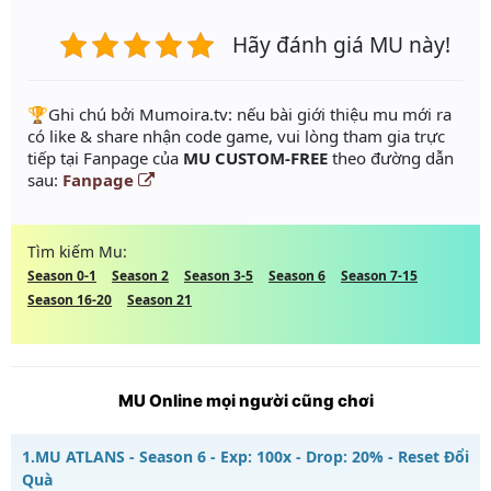
Hãy đánh giá MU này!
️🏆Ghi chú bởi Mumoira.tv: nếu bài giới thiệu mu mới ra
có like & share nhận code game, vui lòng tham gia trực
tiếp tại Fanpage của
MU CUSTOM-FREE
theo đường dẫn
sau:
Fanpage
Tìm kiếm Mu:
Season 0-1
Season 2
Season 3-5
Season 6
Season 7-15
Season 16-20
Season 21
MU Online mọi người cũng chơi
1.
MU ATLANS - Season 6 - Exp: 100x - Drop: 20% - Reset Đổi
Quà