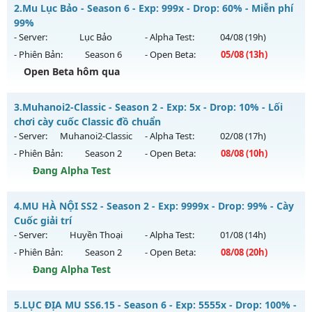
Mu Reset hàng ngày - Boss Nhiều Train K4 brack 5 Wc
2.
Mu Lục Bảo - Season 6 - Exp: 999x - Drop: 60% - Miễn phí
Mu mới ra tháng 08 2026 - Mở máy chủ
Long Vương
vào
99%
13h ngày 06/08/2626
- Server:
Lục Bảo
- Alpha Test:
04/08
(19h)
- Phiên Bản:
Season 6
- Open Beta:
05/08
(13h)
Exp: 1000x - Drop: 20%
Open Beta hôm qua
Kiểu reset: Reset In Game
Thể loại: Mu Nguyên bản Webzen
Mu Lục Bảo - Miễn phí 99%
3.
Muhanoi2-Classic - Season 2 - Exp: 5x - Drop: 10% - Lối
Antihack: GameGuard
Mu mới ra tháng 08 2026 - Mở máy chủ
Lục Bảo
vào 13h
chơi cày cuốc Classic đồ chuẩn
ngày 05/08/2626
- Server:
Muhanoi2-Classic
- Alpha Test:
02/08
(17h)
- Phiên Bản:
Season 2
- Open Beta:
08/08
(10h)
Exp: 999x - Drop: 60%
Đang Alpha Test
Kiểu reset: Non Reset
Thể loại: Mu Custom thêm đồ mới
Muhanoi2-Classic - Lối chơi cày cuốc Classic đồ chuẩn
4.
MU HÀ NỘI SS2 - Season 2 - Exp: 9999x - Drop: 99% - Cày
Antihack: SharkAnti
Mu mới ra tháng 08 2026 - Mở máy chủ
Muhanoi2-Classic
Cuốc giải trí
vào 10h ngày 08/08/2626
- Server:
Huyền Thoại
- Alpha Test:
01/08
(14h)
- Phiên Bản:
Season 2
- Open Beta:
08/08
(20h)
Exp: 5x - Drop: 10%
Đang Alpha Test
Kiểu reset: Reset In Game
Thể loại: Mu Nguyên bản Webzen
MU HÀ NỘI SS2 - Cày Cuốc giải trí
5.
LỤC ĐỊA MU SS6.15 - Season 6 - Exp: 5555x - Drop: 100% -