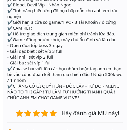
✔Blood, Devil Vip - Nhận Ngọc
✔Tính năng hiệu ứng đồ họa hấp dẫn cho anh em trải
nghiệm
✔Giới hạn 3 cửa sổ game/1 PC - 3 Tài Khoản / ổ cứng
✔CAM KẾT:
✔Hỗ trợ giao dịch trung gian miễn phí tránh lừa đảo.
✔Game đông người chơi, máy chủ ổn định và lâu dài.
- Open đua tốp boss 3 ngày
- Giải đặc biệt : sét víp 3 full
- Giải nhì : sét vip 2 full
- Giải ba : sét víp 1 full
✔Chia sẻ bài viết lên các hội nhóm hoặc tag anh em bạn
bè vào cùng đoàn kết tham gia chiến đấu ! Nhận 500k wc
/ 1 nhóm
✔CHẲNG CÓ GÌ QUÝ HƠN - ĐỘC LẬP - TỰ DO - MIẾNG
NÀO TO THÌ GẮP ! TỰ LÀM TỰ HƯỞNG THÀNH QUẢ !
CHÚC ANH EM CHƠI GAME VUI VẺ !
Hãy đánh giá MU này!