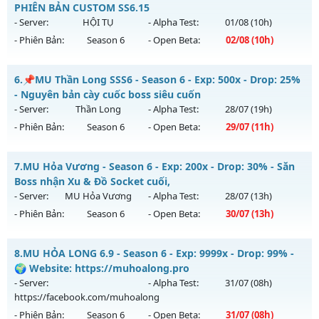
Antihack: Pro
Mu mới ra tháng 08 2026 - Mở máy chủ
Huyền Thoại
vào
PHIÊN BẢN CUSTOM SS6.15
20h ngày 08/08/2626
- Server:
HỘI TỤ
- Alpha Test:
01/08
(10h)
- Phiên Bản:
Season 6
- Open Beta:
02/08
(10h)
Exp: 9999x - Drop: 99%
Kiểu reset: Reset In Game
LỤC ĐỊA MU SS6.15 - PHIÊN BẢN CUSTOM SS6.15
6.
📌MU Thần Long SSS6 - Season 6 - Exp: 500x - Drop: 25%
Thể loại: Mu Nguyên bản Webzen
Mu mới ra tháng 08 2026 - Mở máy chủ
HỘI TỤ
vào 10h
- Nguyên bản cày cuốc boss siêu cuốn
Antihack: ugk
ngày 02/08/2626
- Server:
Thần Long
- Alpha Test:
28/07
(19h)
- Phiên Bản:
Season 6
- Open Beta:
29/07
(11h)
Exp: 5555x - Drop: 100%
Kiểu reset: Reset In Game
📌MU Thần Long SSS6 - Nguyên bản cày cuốc boss siêu
7.
MU Hỏa Vương - Season 6 - Exp: 200x - Drop: 30% - Săn
Thể loại: Mu Custom thêm đồ mới
cuốn
Boss nhận Xu & Đồ Socket cuối,
Antihack: SPK
Mu mới ra tháng 07 2026 - Mở máy chủ
Thần Long
vào 11h
- Server:
MU Hỏa Vương
- Alpha Test:
28/07
(13h)
ngày 29/07/2626
- Phiên Bản:
Season 6
- Open Beta:
30/07
(13h)
Exp: 500x - Drop: 25%
MU Hỏa Vương - Săn Boss nhận Xu & Đồ Socket cuối,
Kiểu reset: Reset In Game
8.
MU HỎA LONG 6.9 - Season 6 - Exp: 9999x - Drop: 99% -
Mu mới ra tháng 07 2026 - Mở máy chủ
MU Hỏa Vương
vào
🌍 Website: https://muhoalong.pro
Thể loại: Mu Nguyên bản Webzen
13h ngày 30/07/2626
- Server:
- Alpha Test:
31/07
(08h)
Antihack: VIP SHIELD
https://facebook.com/muhoalong
Exp: 200x - Drop: 30%
- Phiên Bản:
Season 6
- Open Beta:
31/07
(08h)