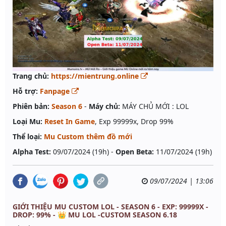
Trang chủ:
https://mientrung.online
Hỗ trợ:
Fanpage
Phiên bản:
Season 6
-
Máy chủ:
MÁY CHỦ MỚI : LOL
Loại Mu:
Reset In Game
, Exp 99999x, Drop 99%
Thể loại:
Mu Custom thêm đồ mới
Alpha Test:
09/07/2024 (19h) -
Open Beta:
11/07/2024 (19h)
09/07/2024 | 13:06
GIỚI THIỆU MU CUSTOM LOL - SEASON 6 - EXP: 99999X -
DROP: 99% - 👑 MU LOL -CUSTOM SEASON 6.18