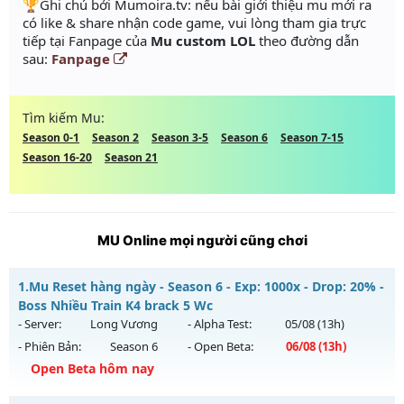
️🏆Ghi chú bởi Mumoira.tv: nếu bài giới thiệu mu mới ra
có like & share nhận code game, vui lòng tham gia trực
tiếp tại Fanpage của
Mu custom LOL
theo đường dẫn
sau:
Fanpage
Tìm kiếm Mu:
Season 0-1
Season 2
Season 3-5
Season 6
Season 7-15
Season 16-20
Season 21
MU Online mọi người cũng chơi
1.
Mu Reset hàng ngày - Season 6 - Exp: 1000x - Drop: 20% -
Boss Nhiều Train K4 brack 5 Wc
- Server:
Long Vương
- Alpha Test:
05/08
(13h)
- Phiên Bản:
Season 6
- Open Beta:
06/08
(13h)
Open Beta hôm nay