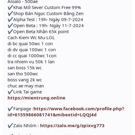
Aloalo - 500ae
✔Khai Mở Sever Custom Free 99%
✔Shop Bán Ngọc Custom Bằng Zen
✔Alpha Test : 19h- Ngày 09-7-2024
✔Open Beta : 19h- Ngày 11-7-2024
✔Open Beta Nhận 65k point
Cach Kiem Wc Mu-LOL
di bc quai 50wc 1 con
di dv quai 100wc 1 con
di cc quai 1000wc 1con
tra nhiem vu 50k 1 lan
san boss 15k wc
san tho 500wc
boss vang 2k wc
chuc ae may man
✔Link Tai game
https://mientrung.online
✔Fanpage :
https://www.facebook.com/profile.php?
id=61559866081741&mibextid=LQQJ4d
✔Zalo Nhóm :
https://zalo.me/g/zpixvg773