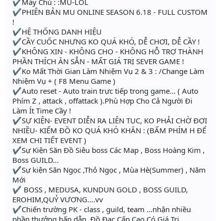
✔Máy Chủ : :MU-LOL
✔PHIÊN BẢN MU ONLINE SEASON 6.18 - FULL CUSTOM
!
✔HỆ THỐNG DANH HIỆU
✔CẦY CUỐC NHƯNG KO QUÁ KHÓ, DỄ CHƠI, DỄ CẦY !
✔KHÔNG XIN - KHÔNG CHO - KHÔNG HỖ TRỢ THÀNH
PHẦN THÍCH ĂN SẴN - MẤT GIÁ TRỊ SEVER GAME !
✔Ko Mất Thời Gian Làm Nhiệm Vụ 2 & 3 : /Change Làm
Nhiệm Vụ + ( F8 Menu Game )
✔Auto reset - Auto train trực tiếp trong game... ( Auto
Phím Z , attack , offattack ).Phù Hợp Cho Cả Người Đi
Làm Ít Time Cầy !
✔SỰ KIỆN- EVENT DIỄN RA LIÊN TỤC, KO PHẢI CHỜ ĐỢI
NHIỀU- KIẾM ĐỒ KO QUÁ KHÓ KHĂN : (BẤM PHÍM H ĐỂ
XEM CHI TIẾT EVENT )
✔Sự Kiện Săn Đồ Siêu boss Các Map , Boss Hoàng Kim ,
Boss GUILD...
✔Sự kiện Săn Ngọc ,Thỏ Ngọc , Mùa Hè(Summer) , Năm
Mới
✔ BOSS , MEDUSA, KUNDUN GOLD , BOSS GUILD,
EROHIM,QUỶ VƯƠNG....vv
✔Chiến trường PK - class , guild, team ...nhận nhiều
phần thưởng hấp dẫn, Đồ Đạc Cấp Cao Có Giá Trị...