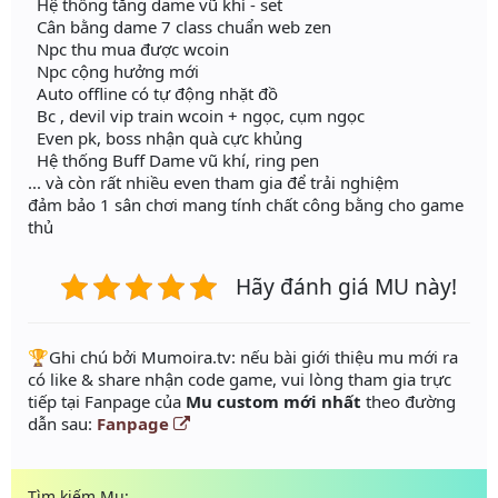
Hệ thống tăng dame vũ khí - set
Cân bằng dame 7 class chuẩn web zen
Npc thu mua được wcoin
Npc cộng hưởng mới
Auto offline có tự động nhặt đồ
Bc , devil vip train wcoin + ngọc, cụm ngọc
Even pk, boss nhận quà cực khủng
Hệ thống Buff Dame vũ khí, ring pen
... và còn rất nhiều even tham gia để trải nghiệm
đảm bảo 1 sân chơi mang tính chất công bằng cho game
thủ
Hãy đánh giá MU này!
️🏆Ghi chú bởi Mumoira.tv: nếu bài giới thiệu mu mới ra
có like & share nhận code game, vui lòng tham gia trực
tiếp tại Fanpage của
Mu custom mới nhất
theo đường
dẫn sau:
Fanpage
Tìm kiếm Mu: