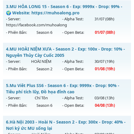
Thể loại: Mu Nguyên bản Webzen
MU HỎA LONG 6.9 - 🌍 Website: https://muhoalong.pro
3.
MU HỎA LONG 15 - Season 6 - Exp: 9999x - Drop: 99% -
Antihack: ICMPROTECT ✅ 🔴 ✨ ⚡️
Mu mới ra tháng 07 2026 - Mở máy chủ
🌍 Website: https://muhoalong.pro
https://facebook.com/muhoalong
vào 19h ngày
- Server:
- Alpha Test:
31/07
(08h)
30/07/2626
https://facebook.com/muhoalong
- Phiên Bản:
Season 6
- Open Beta:
01/07
(08h)
Exp: 9999x - Drop: 99%
Kiểu reset: Non Reset
MU HỎA LONG 15 - 🌍 Website: https://muhoalong.pro
4.
MU HOÀI NIỆM XƯA - Season 2 - Exp: 100x - Drop: 10% -
Thể loại: Mu Nguyên bản Webzen
Mu mới ra tháng 07 2026 - Mở máy chủ
Nguyên Thủy Cày Cuốc 2005
Antihack: Xshiel
https://facebook.com/muhoalong
vào 08h ngày
- Server:
HOÀI NIỆM
- Alpha Test:
30/07
(19h)
01/07/2626
- Phiên Bản:
Season 2
- Open Beta:
01/08
(19h)
Exp: 9999x - Drop: 99%
MU HOÀI NIỆM XƯA - Nguyên Thủy Cày Cuốc 2005
Kiểu reset: Non Reset
5.
Mu Viêt Plus SS6 - Season 6 - Exp: 9999x - Drop: 90% -
Mu mới ra tháng 08 2026 - Mở máy chủ
HOÀI NIỆM
vào 19h
Tiêu phí tích lũy, Đồ họa đỉnh cao
Thể loại: Mu Nguyên bản Webzen
ngày 01/08/2626
- Server:
Chí Tôn
- Alpha Test:
03/08
(13h)
Antihack: Xshiel
- Phiên Bản:
Season 6
- Open Beta:
04/08
(13h)
Exp: 100x - Drop: 10%
Kiểu reset: Reset In Game
Mu Viêt Plus SS6 - Tiêu phí tích lũy, Đồ họa đỉnh cao
6.
Hà Nội 2003 - Hoài N - Season 2 - Exp: 300x - Drop: 40% -
Thể loại: Mu Nguyên bản Webzen
Mu mới ra tháng 08 2026 - Mở máy chủ
Chí Tôn
vào 13h
Nơi ký ức MU sống lại
Antihack: Phiên bản mới nhất
ngày 04/08/2626