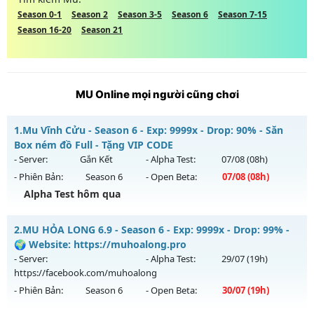
Season 0-1
Season 2
Season 3-5
Season 6
Season 7-15
Season 16-20
Season 21
MU Online mọi người cũng chơi
1.
Mu Vĩnh Cửu - Season 6 - Exp: 9999x - Drop: 90% - Săn
Box ném đồ Full - Tặng VIP CODE
- Server:
Gắn Kết
- Alpha Test:
07/08
(08h)
- Phiên Bản:
Season 6
- Open Beta:
07/08
(08h)
Alpha Test hôm qua
Mu Vĩnh Cửu - Săn Box ném đồ Full - Tặng VIP CODE
2.
MU HỎA LONG 6.9 - Season 6 - Exp: 9999x - Drop: 99% -
Mu mới ra tháng 08 2026 - Mở máy chủ
Gắn Kết
vào 08h
🌍 Website: https://muhoalong.pro
ngày 07/08/2626
- Server:
- Alpha Test:
29/07
(19h)
https://facebook.com/muhoalong
Exp: 9999x - Drop: 90%
- Phiên Bản:
Season 6
- Open Beta:
30/07
(19h)
Kiểu reset: Reset In Game