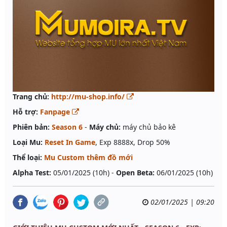
Trang chủ:
http://mu-shop.info/
Hỗ trợ:
Fanpage
Phiên bản:
Season 6
-
Máy chủ:
máy chủ bảo kê
Loại Mu:
Reset In Game
, Exp 8888x, Drop 50%
Thể loại:
Mu Custom thêm đồ mới
Alpha Test:
05/01/2025 (10h) -
Open Beta:
06/01/2025 (10h)
02/01/2025 | 09:20