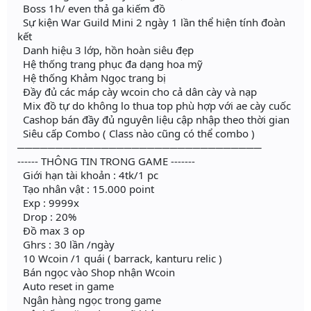
Boss 1h/ even thả ga kiếm đồ
Sự kiện War Guild Mini 2 ngày 1 lần thể hiện tính đoàn
kết
Danh hiệu 3 lớp, hồn hoàn siêu đẹp
Hệ thống trang phục đa dạng hoa mỹ
Hệ thống Khảm Ngọc trang bị
Đầy đủ các máp cày wcoin cho cả dân cày và nạp
Mix đồ tự do không lo thua top phù hợp với ae cày cuốc
Cashop bán đầy đủ nguyên liệu cập nhập theo thời gian
Siêu cấp Combo ( Class nào cũng có thể combo )
────────────────────────────────
------ THÔNG TIN TRONG GAME -------
Giới hạn tài khoản : 4tk/1 pc
Tạo nhân vật : 15.000 point
Exp : 9999x
Drop : 20%
Đồ max 3 op
Ghrs : 30 lần /ngày
10 Wcoin /1 quái ( barrack, kanturu relic )
Bán ngọc vào Shop nhận Wcoin
Auto reset in game
Ngân hàng ngọc trong game