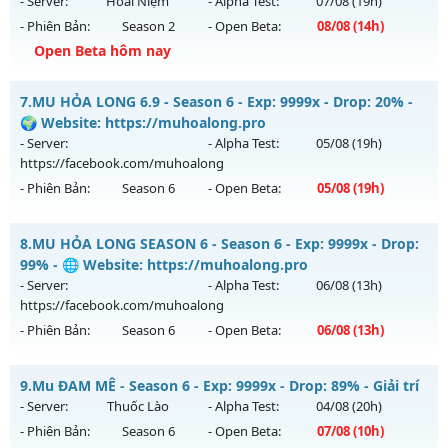
- Server:
Hoài Niệm
- Alpha Test:
07/08
(19h)
- Phiên Bản:
Season 2
- Open Beta:
08/08
(14h)
Exp: 9999x - Drop: 90%
Open Beta hôm nay
Kiểu reset: Reset In Game
Thể loại: Mu Bán Đồ Full Trong Shop
Hà Nội 2003 - Hoài N - Nơi ký ức MU sống lại
7.
MU HỎA LONG 6.9 - Season 6 - Exp: 9999x - Drop: 20% -
Antihack: Phoenix 2026
Mu mới ra tháng 08 2026 - Mở máy chủ
Hoài Niệm
vào 14h
🌍 Website: https://muhoalong.pro
ngày 08/08/2626
- Server:
- Alpha Test:
05/08
(19h)
https://facebook.com/muhoalong
Exp: 300x - Drop: 40%
- Phiên Bản:
Season 6
- Open Beta:
05/08
(19h)
Kiểu reset: Reset In Game
Thể loại: Mu Custom thêm đồ mới
MU HỎA LONG 6.9 - 🌍 Website: https://muhoalong.pro
8.
MU HỎA LONG SEASON 6 - Season 6 - Exp: 9999x - Drop:
Antihack: UKG
Mu mới ra tháng 08 2026 - Mở máy chủ
99% - 🌐 Website: https://muhoalong.pro
https://facebook.com/muhoalong
vào 19h ngày
- Server:
- Alpha Test:
06/08
(13h)
05/08/2626
https://facebook.com/muhoalong
- Phiên Bản:
Season 6
- Open Beta:
06/08
(13h)
Exp: 9999x - Drop: 20%
Kiểu reset: Non Reset
MU HỎA LONG SEASON 6 - 🌐 Website:
9.
Mu ĐAM MÊ - Season 6 - Exp: 9999x - Drop: 89% - Giải trí
Thể loại: Mu Nguyên bản Webzen
https://muhoalong.pro
- Server:
Thuốc Lào
- Alpha Test:
04/08
(20h)
Antihack: XShield
Mu mới ra tháng 08 2026 - Mở máy chủ
- Phiên Bản:
Season 6
- Open Beta:
07/08
(10h)
https://facebook.com/muhoalong
vào 13h ngày