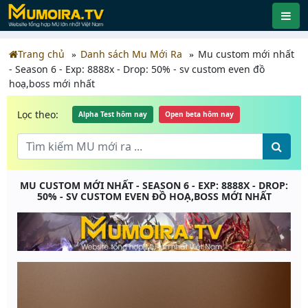
Trang chủ
Danh sách Mu Mới Ra
Mu custom mới nhất
- Season 6 - Exp: 8888x - Drop: 50% - sv custom even đồ
hoạ,boss mới nhất
Lọc theo:
Alpha Test hôm nay
Open beta hôm nay
MU CUSTOM MỚI NHẤT - SEASON 6 - EXP: 8888X - DROP:
50% - SV CUSTOM EVEN ĐỒ HOẠ,BOSS MỚI NHẤT