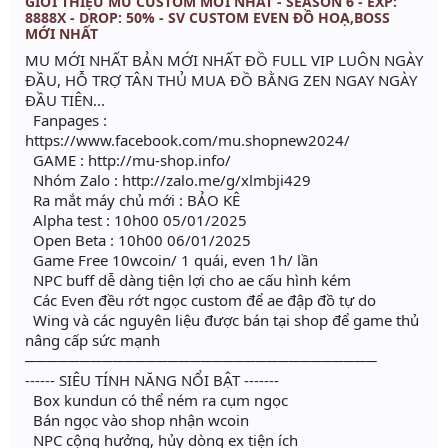
GIỚI THIỆU MU CUSTOM MỚI NHẤT - SEASON 6 - EXP:
8888X - DROP: 50% - SV CUSTOM EVEN ĐỒ HOẠ,BOSS
MỚI NHẤT
MU MỚI NHẤT BẢN MỚI NHẤT ĐỒ FULL VIP LUÔN NGÀY
ĐẦU, HỖ TRỢ TÂN THỦ MUA ĐỒ BẰNG ZEN NGAY NGÀY
ĐẦU TIÊN...
Fanpages :
https://www.facebook.com/mu.shopnew2024/
GAME : http://mu-shop.info/
Nhóm Zalo : http://zalo.me/g/xlmbji429
Ra mắt máy chủ mới : BẢO KÊ
Alpha test : 10h00 05/01/2025
Open Beta : 10h00 06/01/2025
Game Free 10wcoin/ 1 quái, even 1h/ lần
NPC buff dễ dàng tiện lợi cho ae cấu hình kém
Các Even đều rớt ngọc custom để ae đập đồ tự do
Wing và các nguyên liệu được bán tại shop để game thủ
nâng cấp sức mạnh
────────────────────────────────
------ SIÊU TÍNH NĂNG NỔI BẬT -------
Box kundun có thể ném ra cụm ngọc
Bán ngọc vào shop nhận wcoin
NPC cộng hưởng, hủy dòng ex tiện ích