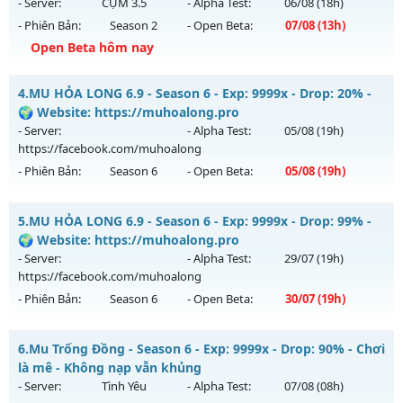
ngày 31/07/2626
- Server:
CỤM 3.5
- Alpha Test:
06/08
(18h)
Antihack: XShield
- Phiên Bản:
Season 2
- Open Beta:
07/08
(13h)
Exp: 300x - Drop: 20%
Open Beta hôm nay
Kiểu reset: Reset In Game
Thể loại: Mu Nguyên bản Webzen
🔥MU-Kiếm Khách🔥 - ⚔️KỸ Năng Hồi sinh⚔️
4.
MU HỎA LONG 6.9 - Season 6 - Exp: 9999x - Drop: 20% -
Antihack: BDCAM
Mu mới ra tháng 08 2026 - Mở máy chủ
CỤM 3.5
vào 13h
🌍 Website: https://muhoalong.pro
ngày 07/08/2626
- Server:
- Alpha Test:
05/08
(19h)
https://facebook.com/muhoalong
Exp: 200x - Drop: 5%
- Phiên Bản:
Season 6
- Open Beta:
05/08
(19h)
Kiểu reset: Reset In Game
Thể loại: Mu Nguyên bản Webzen
MU HỎA LONG 6.9 - 🌍 Website: https://muhoalong.pro
5.
MU HỎA LONG 6.9 - Season 6 - Exp: 9999x - Drop: 99% -
Antihack: Sharkguard
Mu mới ra tháng 08 2026 - Mở máy chủ
🌍 Website: https://muhoalong.pro
https://facebook.com/muhoalong
vào 19h ngày
- Server:
- Alpha Test:
29/07
(19h)
05/08/2626
https://facebook.com/muhoalong
- Phiên Bản:
Season 6
- Open Beta:
30/07
(19h)
Exp: 9999x - Drop: 20%
Kiểu reset: Non Reset
MU HỎA LONG 6.9 - 🌍 Website: https://muhoalong.pro
6.
Mu Trống Đồng - Season 6 - Exp: 9999x - Drop: 90% - Chơi
Thể loại: Mu Nguyên bản Webzen
Mu mới ra tháng 07 2026 - Mở máy chủ
là mê - Không nạp vẫn khủng
Antihack: XShield
https://facebook.com/muhoalong
vào 19h ngày
- Server:
Tình Yêu
- Alpha Test:
07/08
(08h)
30/07/2626