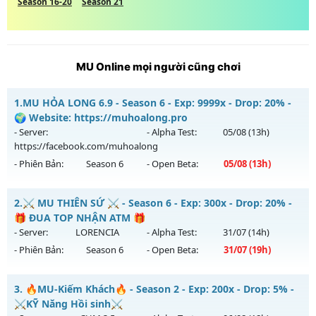
Season 16-20
Season 21
MU Online mọi người cũng chơi
1.
MU HỎA LONG 6.9 - Season 6 - Exp: 9999x - Drop: 20% -
🌍 Website: https://muhoalong.pro
- Server:
- Alpha Test:
05/08
(13h)
https://facebook.com/muhoalong
- Phiên Bản:
Season 6
- Open Beta:
05/08
(13h)
MU HỎA LONG 6.9 - 🌍 Website: https://muhoalong.pro
2.
⚔️ MU THIÊN SỨ ⚔️ - Season 6 - Exp: 300x - Drop: 20% -
Mu mới ra tháng 08 2026 - Mở máy chủ
🎁 ĐUA TOP NHẬN ATM 🎁
https://facebook.com/muhoalong
vào 13h ngày
- Server:
LORENCIA
- Alpha Test:
31/07
(14h)
05/08/2626
- Phiên Bản:
Season 6
- Open Beta:
31/07
(19h)
Exp: 9999x - Drop: 20%
⚔️ MU THIÊN SỨ ⚔️ - 🎁 ĐUA TOP NHẬN ATM 🎁
Kiểu reset: Non Reset
3.
🔥MU-Kiếm Khách🔥 - Season 2 - Exp: 200x - Drop: 5% -
Mu mới ra tháng 07 2026 - Mở máy chủ
LORENCIA
vào 19h
⚔️KỸ Năng Hồi sinh⚔️
Thể loại: Mu Nguyên bản Webzen