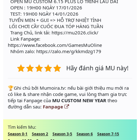
OPEN MU CUSTOM 6.15 PLUS LỘ TRÌNH LÂU DÀI
OPEN : 19H00 NGÀY 17/01/2026
TEST: 19H00 NGÀY 14/01/2026
TUYỂN MEN + GUI => HỖ TRỢ NHIỆT TÌNH
LỐI CHƠI CẦY CUỐC ĐUA TÓP HÀNG TUẦN
Trang Chủ, link tải: https://mu2026.click/
Link Fanpage:
https://www.facebook.com/GamesMuOline
Nhóm zalo: https://zalo.me/g/kkmdzg179
Hãy đánh giá MU này!
️🏆Ghi chú bởi Mumoira.tv: nếu bài giới thiệu mu mới ra
có like & share nhận code game, vui lòng tham gia trực
tiếp tại Fanpage của
MU CUSTOM NEW YEAR
theo
đường dẫn sau:
Fanpage
Tìm kiếm Mu:
Season 0-1
Season 2
Season 3-5
Season 6
Season 7-15