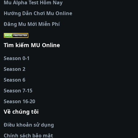
Mu Alpha Test Hôm Nay
luongsontv
|
trực tiếp bóng đá cakhiatv
|
trực
tiếp bóng đá
Hướng Dẫn Chơi Mu Online
socolive
|
xoso66
|
DABET
|
xem bóng đá
Đăng Mu Mới Miễn Phí
cakhiatv
|
kèo nhà
cái
|
qh88
|
Ok9
|
nhatvip
|
socolive
|
Ku
88
|
tài xỉu
Tìm kiếm MU Online
online
|
sunwin
|
hitclub
|
b52club
|
iwin
cái uy tín
|
kèo nhà
Season 0-1
cái
|
nowgoal
|
1gom
|
net88
|
max88
|
Season 2
đĩa
|
bắn cá đổi
thưởng
Season 6
|
https://bongdalu.ceo
|
trang chủ
fly88
|
new88
|
https://keonhacai.claims/
|
ht
Season 7-15
bóng đá
|
NEW88
|
socolive
Season 16-20
tv
|
hitclub
|
ok9
|
Hitclub
|
Vic88
|
Red8
win
|
Xoilac
|
open 88
|
open 88
|
sun
Về chúng tôi
win
|
hit club
|
Kingfun
|
game bài đổi
Điều khoản sử dụng
thưởng
|
rik vip
|
game bắn cá đổi
thưởng
|
giai ma keo nha
Chính sách bảo mật