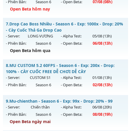
- Phiên Bản:
Season 6
- Open Beta:
07/08
(08h)
Exp: 9999x - Drop: 99%
Open Beta hôm nay
Kiểu reset: Non Reset
Mu Trống Đồng - Chơi là mê - Không nạp vẫn khủng
7.
Drop Cao Boss Nhiều - Season 6 - Exp: 1000x - Drop: 20%
Thể loại: Mu Nguyên bản Webzen
Mu mới ra tháng 08 2026 - Mở máy chủ
Tình Yêu
vào 08h
- Cày Cuốc Thả Ga Drop Cao
Antihack: Xshiel
ngày 07/08/2626
- Server:
LONG VƯƠNG
- Alpha Test:
05/08
(13h)
- Phiên Bản:
Season 6
- Open Beta:
06/08
(13h)
Exp: 9999x - Drop: 90%
Open Beta hôm qua
Kiểu reset: Reset In Game
Thể loại: Mu Nguyên bản Webzen
Drop Cao Boss Nhiều - Cày Cuốc Thả Ga Drop Cao
8.
MU CUSTOM 5.2 60FPS - Season 6 - Exp: 200x - Drop:
Antihack: ICMPROTECT ✅ 🔴 ✨ ⚡️
Mu mới ra tháng 08 2026 - Mở máy chủ
LONG VƯƠNG
vào
100% - CÀY CUỐC FREE DỄ CHƠI DỄ CÀY
13h ngày 06/08/2626
- Server:
CUSTOM S1
- Alpha Test:
01/08
(13h)
- Phiên Bản:
Season 6
- Open Beta:
02/08
(13h)
Exp: 1000x - Drop: 20%
Kiểu reset: Reset In Game
MU CUSTOM 5.2 60FPS - CÀY CUỐC FREE DỄ CHƠI DỄ CÀY
9.
Mu-chienthan - Season 6 - Exp: 99x - Drop: 20% - 99
Thể loại: Mu Nguyên bản Webzen
Mu mới ra tháng 08 2026 - Mở máy chủ
CUSTOM S1
vào 13h
- Server:
Chiến thần
- Alpha Test:
06/08
(20h)
Antihack: GameGuard
ngày 02/08/2626
- Phiên Bản:
Season 6
- Open Beta:
08/08
(19h)
Exp: 200x - Drop: 100%
Open Beta ngày mai
Kiểu reset: Reset In Game