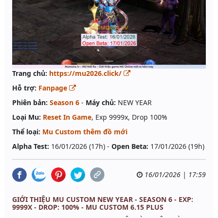
Trang chủ:
https://mu2026.click/
Hỗ trợ:
Fanpage
Phiên bản:
Season 6
-
Máy chủ:
NEW YEAR
Loại Mu:
Reset In Game
, Exp 9999x, Drop 100%
Thể loại:
Mu Custom thêm đồ mới
Alpha Test:
16/01/2026 (17h) -
Open Beta:
17/01/2026 (19h)
16/01/2026 | 17:59
GIỚI THIỆU MU CUSTOM NEW YEAR - SEASON 6 - EXP:
9999X - DROP: 100% - MU CUSTOM 6.15 PLUS